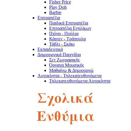
Fisher Price
Play Doh
Barbie
Επιτραπέζια
Παιδικά Επιτραπέζια
Επιτραπέζια Ενηλίκων
Πιόνα - Πούλια
Κάρτες - Τράπουλα
Τάβλι - Σκάκι
Εκπαιδευτικά
Δημιουργικά Παιχνίδια
Σετ Ζωγραφικής
Όργανα Μουσικής
Μαθαίνω & Δημιουργώ
Αυτοκίνητα - Τηλεκατευθυνόμενα
Τηλεκατευθυνόμενα Αυτοκίνητα
Robot
Σχολικά
Αυτοκινητάκια
Πίστες
Παζλ
Παζλ Παιδικά
Ενθύμια
Παζλ Ενηλίκων
Κύβοι του Ρούμπικ
Κούκλες - Λούτρινα
Λούτρινα