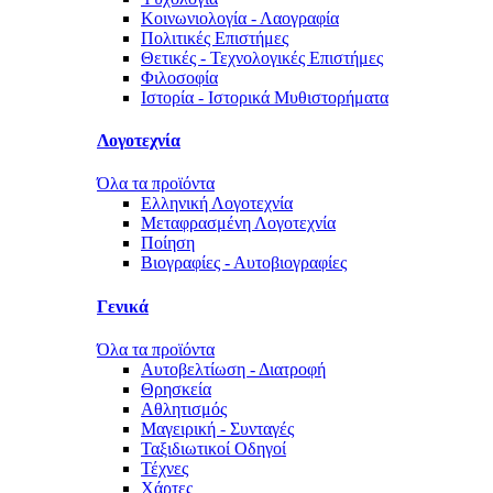
Κοινωνιολογία - Λαογραφία
Πολιτικές Eπιστήμες
Θετικές - Τεχνολογικές Επιστήμες
Φιλοσοφία
Ιστορία - Ιστορικά Μυθιστορήματα
Λογοτεχνία
Όλα τα προϊόντα
Ελληνική Λογοτεχνία
Μεταφρασμένη Λογοτεχνία
Ποίηση
Βιογραφίες - Αυτοβιογραφίες
Γενικά
Όλα τα προϊόντα
Αυτοβελτίωση - Διατροφή
Θρησκεία
Αθλητισμός
Μαγειρική - Συνταγές
Ταξιδιωτικοί Οδηγοί
Τέχνες
Χάρτες