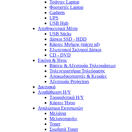
Τσάντες Laptop
Φορτιστές Laptop
Gadgets
UPS
USB Hub
Αποθηκευτικά Μέσα
USB Sticks
Δίσκοι SSD - HDD
Κάρτες Μνήμης (micro sd)
Εξωτερικοί Σκληροί Δίσκοι
CD - DVD
Εικόνα & Ήχος
Βάσεις & Αξεσουάρ Τηλεοράσεων
Τηλεχειριστήρια Τηλεόρασης
Αποκωδικοποιητές & Κεραίες
Αξεσουάρ Projectors
Δικτυακά
Aναβάθμιση Η/Υ
Τροφοδοτικά Η/Υ
Kάρτες Ήχου
Αναλώσιμα Εκτυπωτών
Μελάνια
Μελανοταινίες
Toner
Συμβατά Toner