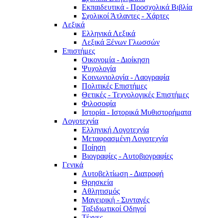
Εκπαιδευτικά - Προσχολικά Βιβλία
Σχολικοί Άτλαντες - Χάρτες
Λεξικά
Ελληνικά Λεξικά
Λεξικά Ξένων Γλωσσών
Επιστήμες
Οικονομία - Διοίκηση
Ψυχολογία
Κοινωνιολογία - Λαογραφία
Πολιτικές Eπιστήμες
Θετικές - Τεχνολογικές Επιστήμες
Φιλοσοφία
Ιστορία - Ιστορικά Μυθιστορήματα
Λογοτεχνία
Ελληνική Λογοτεχνία
Μεταφρασμένη Λογοτεχνία
Ποίηση
Βιογραφίες - Αυτοβιογραφίες
Γενικά
Αυτοβελτίωση - Διατροφή
Θρησκεία
Αθλητισμός
Μαγειρική - Συνταγές
Ταξιδιωτικοί Οδηγοί
Τέχνες