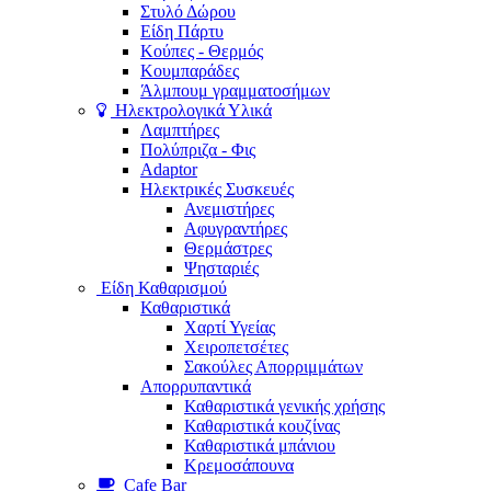
Στυλό Δώρου
Είδη Πάρτυ
Κούπες - Θερμός
Κουμπαράδες
Άλμπουμ γραμματοσήμων
Ηλεκτρολογικά Υλικά
Λαμπτήρες
Πολύπριζα - Φις
Adaptor
Ηλεκτρικές Συσκευές
Ανεμιστήρες
Αφυγραντήρες
Θερμάστρες
Ψησταριές
Είδη Καθαρισμού
Καθαριστικά
Χαρτί Υγείας
Χειροπετσέτες
Σακούλες Απορριμμάτων
Απορρυπαντικά
Καθαριστικά γενικής χρήσης
Καθαριστικά κουζίνας
Καθαριστικά μπάνιου
Κρεμοσάπουνα
Cafe Bar