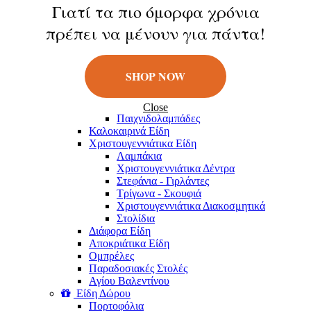
Κούκλες
Γιατί τα πιο όμορφα χρόνια
Φιγούρες
πρέπει να μένουν για πάντα!
Παιχνίδια Εξωτερικού Χώρου
Μπάλες
Πατίνια
Σαπουνόφουσκες
SHOP NOW
Εποχιακά Είδη
Πασχαλινά Είδη
Λαμπάδες
Close
Παιχνιδολαμπάδες
Καλοκαιρινά Eίδη
Χριστουγεννιάτικα Είδη
Λαμπάκια
Χριστουγεννιάτικα Δέντρα
Στεφάνια - Γιρλάντες
Τρίγωνα - Σκουφιά
Χριστουγεννιάτικα Διακοσμητικά
Στολίδια
Διάφορα Είδη
Αποκριάτικα Είδη
Ομπρέλες
Παραδοσιακές Στολές
Αγίου Βαλεντίνου
Είδη Δώρου
Πορτοφόλια