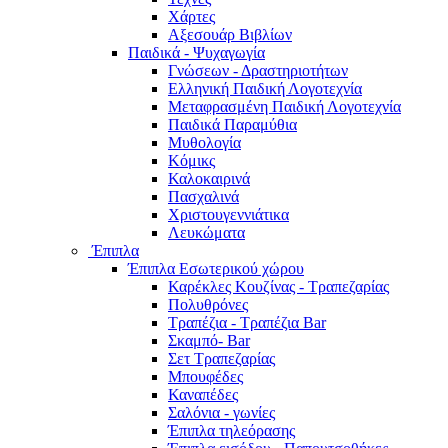
Χάρτες
Αξεσουάρ Βιβλίων
Παιδικά - Ψυχαγωγία
Γνώσεων - Δραστηριοτήτων
Ελληνική Παιδική Λογοτεχνία
Μεταφρασμένη Παιδική Λογοτεχνία
Παιδικά Παραμύθια
Μυθολογία
Κόμικς
Καλοκαιρινά
Πασχαλινά
Χριστουγεννιάτικα
Λευκώματα
Έπιπλα
Έπιπλα Εσωτερικού χώρου
Καρέκλες Κουζίνας - Τραπεζαρίας
Πολυθρόνες
Τραπέζια - Τραπέζια Bar
Σκαμπό- Bar
Σετ Τραπεζαρίας
Μπουφέδες
Καναπέδες
Σαλόνια - γωνίες
Έπιπλα τηλεόρασης