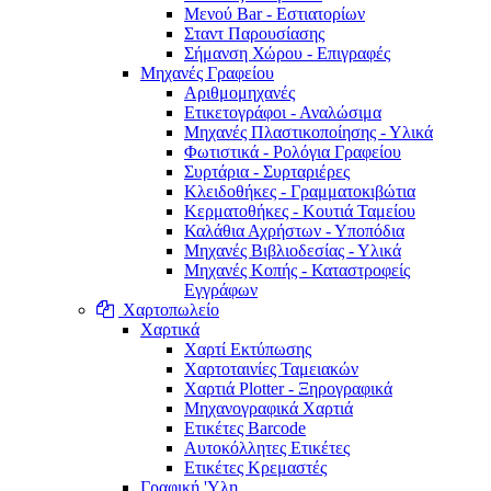
Μενού Bar - Εστιατορίων
Σταντ Παρουσίασης
Σήμανση Χώρου - Επιγραφές
Μηχανές Γραφείου
Αριθμομηχανές
Ετικετογράφοι - Αναλώσιμα
Μηχανές Πλαστικοποίησης - Υλικά
Φωτιστικά - Ρολόγια Γραφείου
Συρτάρια - Συρταριέρες
Κλειδοθήκες - Γραμματοκιβώτια
Κερματοθήκες - Κουτιά Ταμείου
Καλάθια Αχρήστων - Υποπόδια
Μηχανές Βιβλιοδεσίας - Υλικά
Μηχανές Κοπής - Καταστροφείς
Εγγράφων
Χαρτοπωλείο
Χαρτικά
Χαρτί Εκτύπωσης
Χαρτοταινίες Ταμειακών
Χαρτιά Plotter - Ξηρογραφικά
Μηχανογραφικά Χαρτιά
Ετικέτες Barcode
Αυτοκόλλητες Ετικέτες
Ετικέτες Κρεμαστές
Γραφική 'Yλη