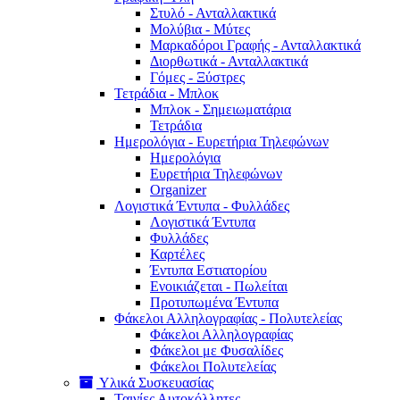
Στυλό - Ανταλλακτικά
Μολύβια - Μύτες
Μαρκαδόροι Γραφής - Ανταλλακτικά
Διορθωτικά - Ανταλλακτικά
Γόμες - Ξύστρες
Τετράδια - Μπλοκ
Μπλοκ - Σημειωματάρια
Τετράδια
Ημερολόγια - Ευρετήρια Τηλεφώνων
Ημερολόγια
Ευρετήρια Τηλεφώνων
Organizer
Λογιστικά Έντυπα - Φυλλάδες
Λογιστικά Έντυπα
Φυλλάδες
Καρτέλες
Έντυπα Εστιατορίου
Ενοικιάζεται - Πωλείται
Προτυπωμένα Έντυπα
Φάκελοι Αλληλογραφίας - Πολυτελείας
Φάκελοι Αλληλογραφίας
Φάκελοι με Φυσαλίδες
Φάκελοι Πολυτελείας
Υλικά Συσκευασίας
Ταινίες Αυτοκόλλητες