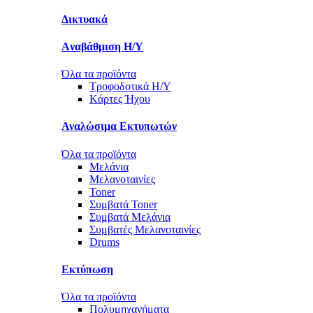
Δικτυακά
Aναβάθμιση Η/Υ
Όλα τα προϊόντα
Τροφοδοτικά Η/Υ
Kάρτες Ήχου
Αναλώσιμα Εκτυπωτών
Όλα τα προϊόντα
Μελάνια
Μελανοταινίες
Toner
Συμβατά Toner
Συμβατά Μελάνια
Συμβατές Μελανοταινίες
Drums
Εκτύπωση
Όλα τα προϊόντα
Πολυμηχανήματα