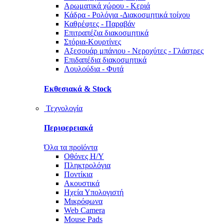
Αρωματικά χώρου - Κεριά
Κάδρα - Ρολόγια -Διακοσμητικά τοίχου
Καθρέφτες - Παραβάν
Επιτραπέζια διακοσμητικά
Στόρια-Κουρτίνες
Αξεσουάρ μπάνιου - Νεροχύτες - Γλάστρες
Επιδαπέδια διακοσμητικά
Λουλούδια - Φυτά
Εκθεσιακά & Stock
Τεχνολογία
Περιφερειακά
Όλα τα προϊόντα
Οθόνες Η/Υ
Πληκτρολόγια
Ποντίκια
Ακουστικά
Ηχεία Υπολογιστή
Μικρόφωνα
Web Camera
Mouse Pads