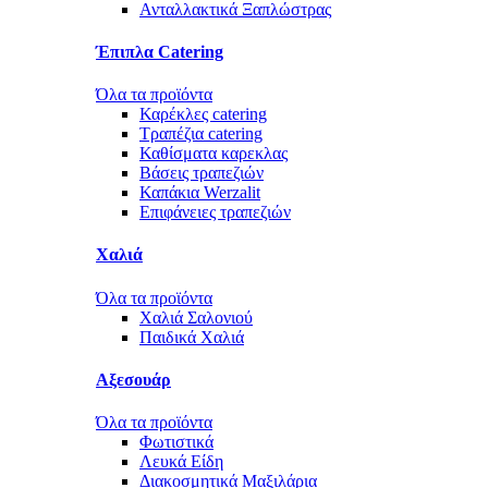
Ανταλλακτικά Ξαπλώστρας
Έπιπλα Catering
Όλα τα προϊόντα
Καρέκλες catering
Τραπέζια catering
Καθίσματα καρεκλας
Βάσεις τραπεζιών
Καπάκια Werzalit
Επιφάνειες τραπεζιών
Χαλιά
Όλα τα προϊόντα
Χαλιά Σαλονιού
Παιδικά Χαλιά
Αξεσουάρ
Όλα τα προϊόντα
Φωτιστικά
Λευκά Είδη
Διακοσμητικά Μαξιλάρια