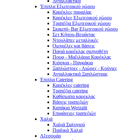
Ανταλλακτικά
'Επιπλα Εξωτερικού χώρου
Καρέκλες παραλίας
Καρέκλες Εξωτερικού χώρου
Τραπέζια Εξωτερικού χώρου
Σκαμπό- Bar Εξωτερικού χώρου
Σετ Κήπου-Βεράντας
Ντουλάπες μεταλλικές
Ομπρέλες και βάσεις
Πανιά καρέκλας σκηνοθέτη
Πουφ - Μαξιλάρια Καρέκλας
Κιόσκια - Παγκάκια
Ξαπλώστρες - Αιώρες - Κούνιες
Ανταλλακτικά Ξαπλώστρας
Έπιπλα Catering
Καρέκλες catering
Τραπέζια catering
Καθίσματα καρεκλας
Βάσεις τραπεζιών
Καπάκια Werzalit
Επιφάνειες τραπεζιών
Χαλιά
Χαλιά Σαλονιού
Παιδικά Χαλιά
Αξεσουάρ