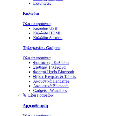
Εκτυπωτές
Καλώδια
Όλα τα προϊόντα
Καλώδια USB
Καλώδια HDMI
Καλώδια Δικτύου
Τηλεφωνία - Gadgets
Όλα τα προϊόντα
Φορτιστές - Καλώδια
Σταθερά Τηλέφωνα
Φορητά Ηχεία Bluetooth
Θήκες Κινητών & Tablets
Ακουστικά Handsfree
Ακουστικά Bluetooth
Gadgets - Wearables
Είδη Γραφείου
Αρχειοθέτηση
Όλα τα προϊόντα