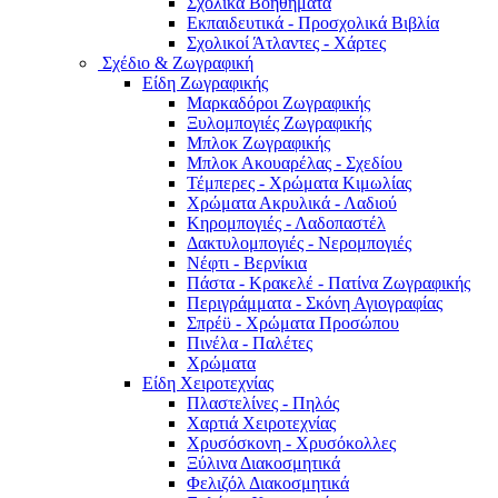
Σχολικά Βοηθήματα
Εκπαιδευτικά - Προσχολικά Βιβλία
Σχολικοί Άτλαντες - Χάρτες
Σχέδιο & Ζωγραφική
Είδη Ζωγραφικής
Μαρκαδόροι Ζωγραφικής
Ξυλομπογιές Ζωγραφικής
Μπλοκ Ζωγραφικής
Μπλοκ Ακουαρέλας - Σχεδίου
Τέμπερες - Χρώματα Κιμωλίας
Χρώματα Ακρυλικά - Λαδιού
Κηρομπογιές - Λαδοπαστέλ
Δακτυλομπογιές - Νερομπογιές
Νέφτι - Βερνίκια
Πάστα - Κρακελέ - Πατίνα Ζωγραφικής
Περιγράμματα - Σκόνη Αγιογραφίας
Σπρέϋ - Χρώματα Προσώπου
Πινέλα - Παλέτες
Χρώματα
Είδη Χειροτεχνίας
Πλαστελίνες - Πηλός
Χαρτιά Χειροτεχνίας
Χρυσόσκονη - Χρυσόκoλλες
Ξύλινα Διακοσμητικά
Φελιζόλ Διακοσμητικά