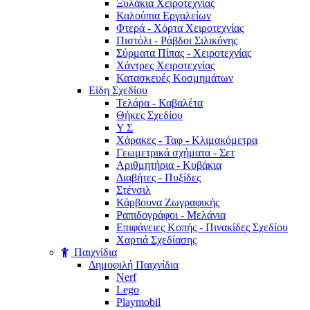
Ξυλάκια Χειροτεχνίας
Καλούπια Εργαλείων
Φτερά - Χόρτα Xειροτεχνίας
Πιστόλι - Ράβδοι Σιλικόνης
Σύρματα Πίπας - Χειροτεχνίας
Χάντρες Χειροτεχνίας
Κατασκευές Κοσμημάτων
Είδη Σχεδίου
Τελάρα - Καβαλέτα
Θήκες Σχεδίου
Υ Σ
Χάρακες - Ταφ - Κλιμακόμετρα
Γεωμετρικά σχήματα - Σετ
Αριθμητήρια - Κυβάκια
Διαβήτες - Πυξίδες
Στένσιλ
Κάρβουνα Ζωγραφικής
Ραπιδογράφοι - Μελάνια
Επιφάνειες Κοπής - Πινακίδες Σχεδίου
Χαρτιά Σχεδίασης
Παιχνίδια
Δημοφιλή Παιχνίδια
Nerf
Lego
Playmobil