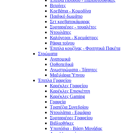
Έπιπλα εισόδου - Παπουτσοθήκες
Βιτρίνες
Κρεβάτια - Κομοδίνα
Παιδικό δωμάτιο
Σετ κρεβατοκάμαρας
Συρταριέρες - τουαλέτες
Ντουλάπες
Καλόγεροι - Κρεμάστρες
Ράφια τοίχου
Έπιπλα κουζίνας - Φοιτητικά Πακέτα
Στρώματα
Ανατομικά
Ορθοπεδικά
Ανωστρώματα - Τάπητες
Μαξιλάρια Ύπνου
Έπιπλα Γραφείου
Καρέκλες Γραφείου
Καρέκλες Επισκέπτη
Καρέκλες Gaming
Γραφεία
Τραπέζια Συνεδρίου
Ντουλάπια - Ερμάριο
Συρταριέρες Γραφείου
Βιβλιοθήκες
Υποπόδια - Βάση Μονάδας