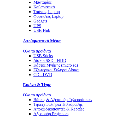
Μπαταρίες
Καθαριστικά
Τσάντες Laptop
Φορτιστές Laptop
Gadgets
UPS
USB Hub
Αποθηκευτικά Μέσα
Όλα τα προϊόντα
USB Sticks
Δίσκοι SSD - HDD
Κάρτες Μνήμης (micro sd)
Εξωτερικοί Σκληροί Δίσκοι
CD - DVD
Εικόνα & Ήχος
Όλα τα προϊόντα
Βάσεις & Αξεσουάρ Τηλεοράσεων
Τηλεχειριστήρια Τηλεόρασης
Αποκωδικοποιητές & Κεραίες
Αξεσουάρ Projectors