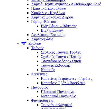
Χαρτιά Περιτυλίγματος - Αυτοκόλλητο Ρολό
Πλαστικά Σακουλάκια
Kορδέλες - Κορδόνια
Χάρτινες Σακούλες Δώρου
Γάμος - Βάπτιση
Είδη Γάμου - Βάπτισης
Βιβλία Ευχών
Αναλώσιμα Εστίασης
Χαρτοκιβώτια
Σχολικά
Τσάντες
Σχολικές Τσάντες Τρόλεϋ
Σχολικές Τσάντες Πλάτης
Τσαντάκια Μέσης - Ώμου
Τσάντες Εκδρομής
Νεσεσέρ
Κασετίνες
Κασετίνες Τετράγωνες - Γεμάτες
Κασετίνες Οβάλ - Βαρελάκι
Παγουρίνo
Πλαστικά Παγουρίνo
Μεταλλικά Παγουρίνo
Φαγητοδοχεία
Tσαντάκια Φαγητού