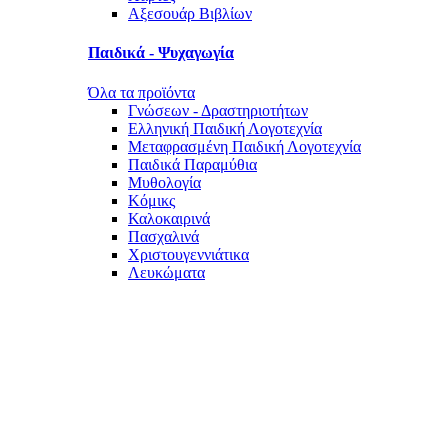
Αξεσουάρ Βιβλίων
Παιδικά - Ψυχαγωγία
Όλα τα προϊόντα
Γνώσεων - Δραστηριοτήτων
Ελληνική Παιδική Λογοτεχνία
Μεταφρασμένη Παιδική Λογοτεχνία
Παιδικά Παραμύθια
Μυθολογία
Κόμικς
Καλοκαιρινά
Πασχαλινά
Χριστουγεννιάτικα
Λευκώματα