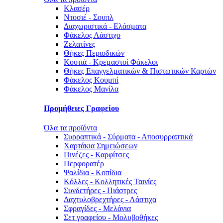
Κλασέρ
Ντοσιέ - Σουπλ
Διαχωριστικά - Ελάσματα
Φάκελος Λάστιχο
Ζελατίνες
Θήκες Περιοδικών
Κουτιά - Κρεμαστοί Φάκελοι
Θήκες Επαγγελματικών & Πιστωτικών Καρτών
Φάκελος Κουμπί
Φάκελος Μανίλα
Προμήθειες Γραφείου
Όλα τα προϊόντα
Συρραπτικά - Σύρματα - Αποσυρραπτικά
Χαρτάκια Σημειώσεων
Πινέζες - Καρφίτσες
Περφορατέρ
Ψαλίδια - Κοπίδια
Κόλλες - Κολλητικές Ταινίες
Συνδετήρες - Πιάστρες
Δαχτυλοβρεχτήρες - Λάστιχα
Σφραγίδες - Μελάνια
Σετ γραφείου - Μολυβοθήκες