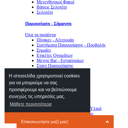
Μεγενθυτικοί Φακοί
Βάσεις Σελοτέιπ
Σελοτέιπ
Παρουσίαση - Σήμανση
Όλα τα προϊόντα
Πίνακες - Αξεσουάρ
Συστήματα Παρουσίασης - Προβολής
Σημαίες
Ετικέτες Ονομάτων
Μενού Bar - Εστιατορίων
Σταντ Παρουσίασης
Σήμανση Χώρου - Επιγραφές
Η ιστοσελίδα χρησιμοποιεί cookies
Μηχανές Γραφείου
για να μπορούμε να σας
προσφέρουμε και να βελτιώνουμε
Όλα τα προϊόντα
συνεχώς τις υπηρεσίες μας.
Αριθμομηχανές
Ετικετογράφοι - Αναλώσιμα
Μάθετε περισσότερα
Μηχανές Πλαστικοποίησης - Υλικά
Φωτιστικά - Ρολόγια Γραφείου
Το κατάλαβα
Συρτάρια - Συρταριέρες
Κλειδοθήκες - Γραμματοκιβώτια