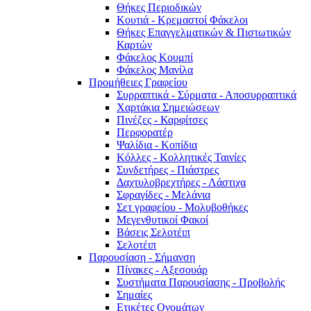
Θήκες Περιοδικών
Κουτιά - Κρεμαστοί Φάκελοι
Θήκες Επαγγελματικών & Πιστωτικών
Καρτών
Φάκελος Κουμπί
Φάκελος Μανίλα
Προμήθειες Γραφείου
Συρραπτικά - Σύρματα - Αποσυρραπτικά
Χαρτάκια Σημειώσεων
Πινέζες - Καρφίτσες
Περφορατέρ
Ψαλίδια - Κοπίδια
Κόλλες - Κολλητικές Ταινίες
Συνδετήρες - Πιάστρες
Δαχτυλοβρεχτήρες - Λάστιχα
Σφραγίδες - Μελάνια
Σετ γραφείου - Μολυβοθήκες
Μεγενθυτικοί Φακοί
Βάσεις Σελοτέιπ
Σελοτέιπ
Παρουσίαση - Σήμανση
Πίνακες - Αξεσουάρ
Συστήματα Παρουσίασης - Προβολής
Σημαίες
Ετικέτες Ονομάτων