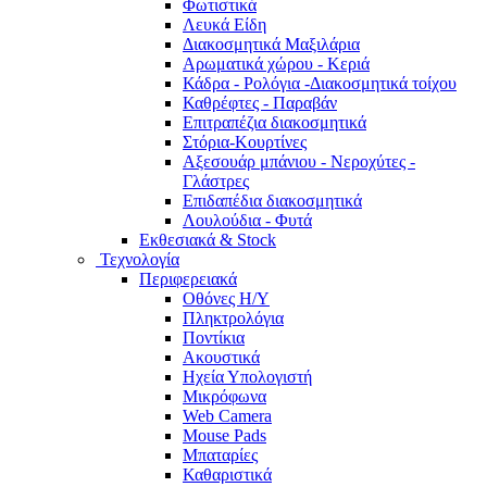
Φωτιστικά
Λευκά Είδη
Διακοσμητικά Μαξιλάρια
Αρωματικά χώρου - Κεριά
Κάδρα - Ρολόγια -Διακοσμητικά τοίχου
Καθρέφτες - Παραβάν
Επιτραπέζια διακοσμητικά
Στόρια-Κουρτίνες
Αξεσουάρ μπάνιου - Νεροχύτες -
Γλάστρες
Επιδαπέδια διακοσμητικά
Λουλούδια - Φυτά
Εκθεσιακά & Stock
Τεχνολογία
Περιφερειακά
Οθόνες Η/Υ
Πληκτρολόγια
Ποντίκια
Ακουστικά
Ηχεία Υπολογιστή
Μικρόφωνα
Web Camera
Mouse Pads
Μπαταρίες
Καθαριστικά