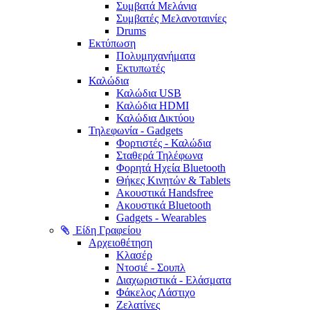
Συμβατά Μελάνια
Συμβατές Μελανοταινίες
Drums
Εκτύπωση
Πολυμηχανήματα
Εκτυπωτές
Καλώδια
Καλώδια USB
Καλώδια HDMI
Καλώδια Δικτύου
Τηλεφωνία - Gadgets
Φορτιστές - Καλώδια
Σταθερά Τηλέφωνα
Φορητά Ηχεία Bluetooth
Θήκες Κινητών & Tablets
Ακουστικά Handsfree
Ακουστικά Bluetooth
Gadgets - Wearables
Είδη Γραφείου
Αρχειοθέτηση
Κλασέρ
Ντοσιέ - Σουπλ
Διαχωριστικά - Ελάσματα
Φάκελος Λάστιχο
Ζελατίνες