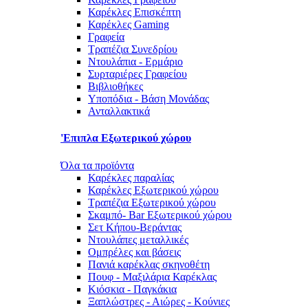
Καρέκλες Επισκέπτη
Καρέκλες Gaming
Γραφεία
Τραπέζια Συνεδρίου
Ντουλάπια - Ερμάριο
Συρταριέρες Γραφείου
Βιβλιοθήκες
Υποπόδια - Βάση Μονάδας
Ανταλλακτικά
'Επιπλα Εξωτερικού χώρου
Όλα τα προϊόντα
Καρέκλες παραλίας
Καρέκλες Εξωτερικού χώρου
Τραπέζια Εξωτερικού χώρου
Σκαμπό- Bar Εξωτερικού χώρου
Σετ Κήπου-Βεράντας
Ντουλάπες μεταλλικές
Ομπρέλες και βάσεις
Πανιά καρέκλας σκηνοθέτη
Πουφ - Μαξιλάρια Καρέκλας
Κιόσκια - Παγκάκια
Ξαπλώστρες - Αιώρες - Κούνιες