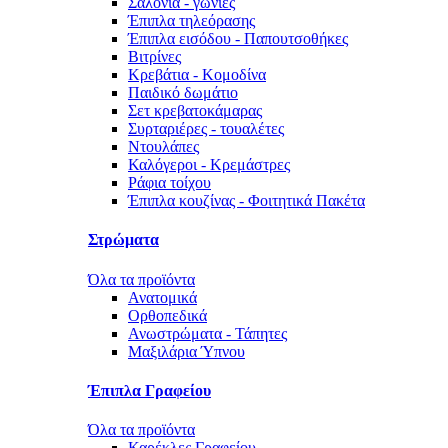
Σαλόνια - γωνίες
Έπιπλα τηλεόρασης
Έπιπλα εισόδου - Παπουτσοθήκες
Βιτρίνες
Κρεβάτια - Κομοδίνα
Παιδικό δωμάτιο
Σετ κρεβατοκάμαρας
Συρταριέρες - τουαλέτες
Ντουλάπες
Καλόγεροι - Κρεμάστρες
Ράφια τοίχου
Έπιπλα κουζίνας - Φοιτητικά Πακέτα
Στρώματα
Όλα τα προϊόντα
Ανατομικά
Ορθοπεδικά
Ανωστρώματα - Τάπητες
Μαξιλάρια Ύπνου
Έπιπλα Γραφείου
Όλα τα προϊόντα
Καρέκλες Γραφείου