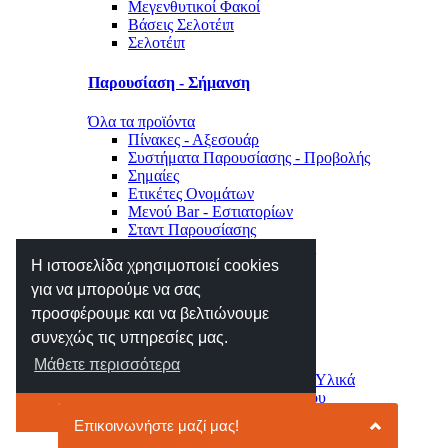
Μεγενθυτικοί Φακοί
Βάσεις Σελοτέιπ
Σελοτέιπ
Παρουσίαση - Σήμανση
Όλα τα προϊόντα
Πίνακες - Αξεσουάρ
Συστήματα Παρουσίασης - Προβολής
Σημαίες
Ετικέτες Ονομάτων
Μενού Bar - Εστιατορίων
Σταντ Παρουσίασης
Σήμανση Χώρου - Επιγραφές
Η ιστοσελίδα χρησιμοποιεί cookies
Μηχανές Γραφείου
για να μπορούμε να σας
προσφέρουμε και να βελτιώνουμε
Όλα τα προϊόντα
συνεχώς τις υπηρεσίες μας.
Αριθμομηχανές
Ετικετογράφοι - Αναλώσιμα
Μάθετε περισσότερα
Μηχανές Πλαστικοποίησης - Υλικά
Φωτιστικά - Ρολόγια Γραφείου
Το κατάλαβα
Συρτάρια - Συρταριέρες
Κλειδοθήκες - Γραμματοκιβώτια