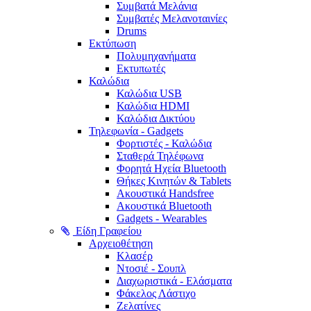
Συμβατά Μελάνια
Συμβατές Μελανοταινίες
Drums
Εκτύπωση
Πολυμηχανήματα
Εκτυπωτές
Καλώδια
Καλώδια USB
Καλώδια HDMI
Καλώδια Δικτύου
Τηλεφωνία - Gadgets
Φορτιστές - Καλώδια
Σταθερά Τηλέφωνα
Φορητά Ηχεία Bluetooth
Θήκες Κινητών & Tablets
Ακουστικά Handsfree
Ακουστικά Bluetooth
Gadgets - Wearables
Είδη Γραφείου
Αρχειοθέτηση
Κλασέρ
Ντοσιέ - Σουπλ
Διαχωριστικά - Ελάσματα
Φάκελος Λάστιχο
Ζελατίνες