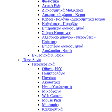
Φωτιστικά
Λευκά Είδη
Διακοσμητικά Μαξιλάρια
Αρωματικά χώρου - Κεριά
Κάδρα - Ρολόγια -Διακοσμητικά τοίχου
Καθρέφτες - Παραβάν
Επιτραπέζια διακοσμητικά
Στόρια-Κουρτίνες
Αξεσουάρ μπάνιου - Νεροχύτες -
Γλάστρες
Επιδαπέδια διακοσμητικά
Λουλούδια - Φυτά
Εκθεσιακά & Stock
Τεχνολογία
Περιφερειακά
Οθόνες Η/Υ
Πληκτρολόγια
Ποντίκια
Ακουστικά
Ηχεία Υπολογιστή
Μικρόφωνα
Web Camera
Mouse Pads
Μπαταρίες
Καθαριστικά