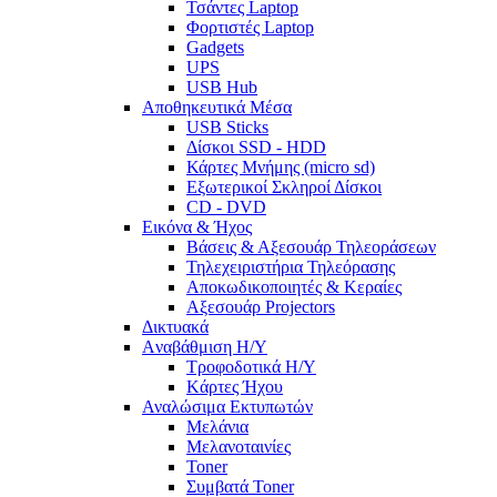
Τσάντες Laptop
Φορτιστές Laptop
Gadgets
UPS
USB Hub
Αποθηκευτικά Μέσα
USB Sticks
Δίσκοι SSD - HDD
Κάρτες Μνήμης (micro sd)
Εξωτερικοί Σκληροί Δίσκοι
CD - DVD
Εικόνα & Ήχος
Βάσεις & Αξεσουάρ Τηλεοράσεων
Τηλεχειριστήρια Τηλεόρασης
Αποκωδικοποιητές & Κεραίες
Αξεσουάρ Projectors
Δικτυακά
Aναβάθμιση Η/Υ
Τροφοδοτικά Η/Υ
Kάρτες Ήχου
Αναλώσιμα Εκτυπωτών
Μελάνια
Μελανοταινίες
Toner
Συμβατά Toner