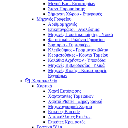
Μενού Bar - Εστιατορίων
Σταντ Παρουσίασης
Σήμανση Χώρου - Επιγραφές
Μηχανές Γραφείου
Αριθμομηχανές
Ετικετογράφοι - Αναλώσιμα
Μηχανές Πλαστικοποίησης - Υλικά
Φωτιστικά - Ρολόγια Γραφείου
Συρτάρια - Συρταριέρες
Κλειδοθήκες - Γραμματοκιβώτια
Κερματοθήκες - Κουτιά Ταμείου
Καλάθια Αχρήστων - Υποπόδια
Μηχανές Βιβλιοδεσίας - Υλικά
Μηχανές Κοπής - Καταστροφείς
Εγγράφων
Χαρτοπωλείο
Χαρτικά
Χαρτί Εκτύπωσης
Χαρτοταινίες Ταμειακών
Χαρτιά Plotter - Ξηρογραφικά
Μηχανογραφικά Χαρτιά
Ετικέτες Barcode
Αυτοκόλλητες Ετικέτες
Ετικέτες Κρεμαστές
Γραφική 'Yλη