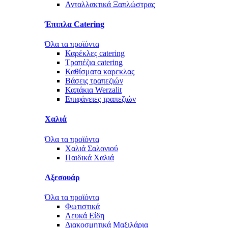
Ανταλλακτικά Ξαπλώστρας
Έπιπλα Catering
Όλα τα προϊόντα
Καρέκλες catering
Τραπέζια catering
Καθίσματα καρεκλας
Βάσεις τραπεζιών
Καπάκια Werzalit
Επιφάνειες τραπεζιών
Χαλιά
Όλα τα προϊόντα
Χαλιά Σαλονιού
Παιδικά Χαλιά
Αξεσουάρ
Όλα τα προϊόντα
Φωτιστικά
Λευκά Είδη
Διακοσμητικά Μαξιλάρια