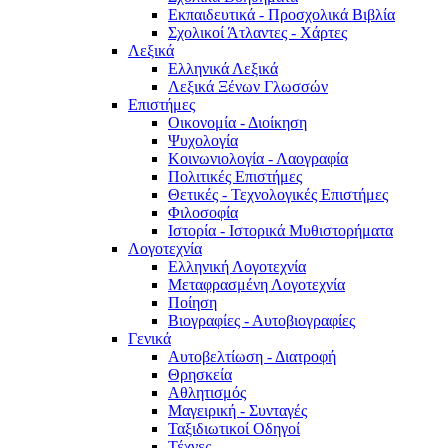
Εκπαιδευτικά - Προσχολικά Βιβλία
Σχολικοί Άτλαντες - Χάρτες
Λεξικά
Ελληνικά Λεξικά
Λεξικά Ξένων Γλωσσών
Επιστήμες
Οικονομία - Διοίκηση
Ψυχολογία
Κοινωνιολογία - Λαογραφία
Πολιτικές Eπιστήμες
Θετικές - Τεχνολογικές Επιστήμες
Φιλοσοφία
Ιστορία - Ιστορικά Μυθιστορήματα
Λογοτεχνία
Ελληνική Λογοτεχνία
Μεταφρασμένη Λογοτεχνία
Ποίηση
Βιογραφίες - Αυτοβιογραφίες
Γενικά
Αυτοβελτίωση - Διατροφή
Θρησκεία
Αθλητισμός
Μαγειρική - Συνταγές
Ταξιδιωτικοί Οδηγοί
Τέχνες