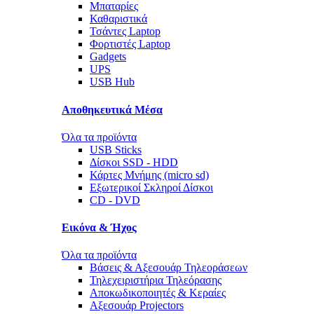
Μπαταρίες
Καθαριστικά
Τσάντες Laptop
Φορτιστές Laptop
Gadgets
UPS
USB Hub
Αποθηκευτικά Μέσα
Όλα τα προϊόντα
USB Sticks
Δίσκοι SSD - HDD
Κάρτες Μνήμης (micro sd)
Εξωτερικοί Σκληροί Δίσκοι
CD - DVD
Εικόνα & Ήχος
Όλα τα προϊόντα
Βάσεις & Αξεσουάρ Τηλεοράσεων
Τηλεχειριστήρια Τηλεόρασης
Αποκωδικοποιητές & Κεραίες
Αξεσουάρ Projectors