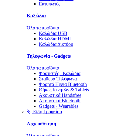
Εκτυπωτές
Καλώδια
Όλα τα προϊόντα
Καλώδια USB
Καλώδια HDMI
Καλώδια Δικτύου
Τηλεφωνία - Gadgets
Όλα τα προϊόντα
Φορτιστές - Καλώδια
Σταθερά Τηλέφωνα
Φορητά Ηχεία Bluetooth
Θήκες Κινητών & Tablets
Ακουστικά Handsfree
Ακουστικά Bluetooth
Gadgets - Wearables
Είδη Γραφείου
Αρχειοθέτηση
Όλα τα προϊόντα