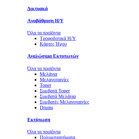
Δικτυακά
Aναβάθμιση Η/Υ
Όλα τα προϊόντα
Τροφοδοτικά Η/Υ
Kάρτες Ήχου
Αναλώσιμα Εκτυπωτών
Όλα τα προϊόντα
Μελάνια
Μελανοταινίες
Toner
Συμβατά Toner
Συμβατά Μελάνια
Συμβατές Μελανοταινίες
Drums
Εκτύπωση
Όλα τα προϊόντα
Πολυμηχανήματα