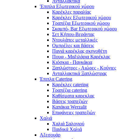
Ανταλλακτικά
'Επιπλα Εξωτερικού χώρου
Καρέκλες παραλίας
Καρέκλες Εξωτερικού χώρου
Τραπέζια Εξωτερικού χώρου
Σκαμπό- Bar Εξωτερικού χώρου
Σετ Κήπου-Βεράντας
Ντουλάπες μεταλλικές
Ομπρέλες και βάσεις
Πανιά καρέκλας σκηνοθέτη
Πουφ - Μαξιλάρια Καρέκλας
Κιόσκια - Παγκάκια
Ξαπλώστρες - Αιώρες - Κούνιες
Ανταλλακτικά Ξαπλώστρας
Έπιπλα Catering
Καρέκλες catering
Τραπέζια catering
Καθίσματα καρεκλας
Βάσεις τραπεζιών
Καπάκια Werzalit
Επιφάνειες τραπεζιών
Χαλιά
Χαλιά Σαλονιού
Παιδικά Χαλιά
Αξεσουάρ