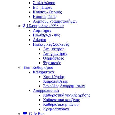
Στυλό Δώρου
Είδη Πάρτυ
Κούπες - Θερμός
Κουμπαράδες
Άλμπουμ γραμματοσήμων
Ηλεκτρολογικά Υλικά
Λαμπτήρες
Πολύπριζα - Φις
Adaptor
Ηλεκτρικές Συσκευές
Ανεμιστήρες
Αφυγραντήρες
Θερμάστρες
Ψησταριές
Είδη Καθαρισμού
Καθαριστικά
Χαρτί Υγείας
Χειροπετσέτες
Σακούλες Απορριμμάτων
Απορρυπαντικά
Καθαριστικά γενικής χρήσης
Καθαριστικά κουζίνας
Καθαριστικά μπάνιου
Κρεμοσάπουνα
Cafe Bar