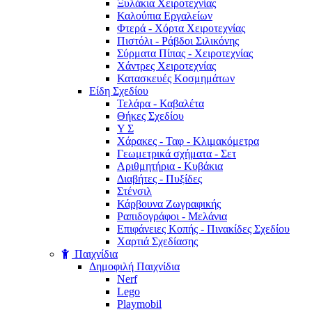
Ξυλάκια Χειροτεχνίας
Καλούπια Εργαλείων
Φτερά - Χόρτα Xειροτεχνίας
Πιστόλι - Ράβδοι Σιλικόνης
Σύρματα Πίπας - Χειροτεχνίας
Χάντρες Χειροτεχνίας
Κατασκευές Κοσμημάτων
Είδη Σχεδίου
Τελάρα - Καβαλέτα
Θήκες Σχεδίου
Υ Σ
Χάρακες - Ταφ - Κλιμακόμετρα
Γεωμετρικά σχήματα - Σετ
Αριθμητήρια - Κυβάκια
Διαβήτες - Πυξίδες
Στένσιλ
Κάρβουνα Ζωγραφικής
Ραπιδογράφοι - Μελάνια
Επιφάνειες Κοπής - Πινακίδες Σχεδίου
Χαρτιά Σχεδίασης
Παιχνίδια
Δημοφιλή Παιχνίδια
Nerf
Lego
Playmobil