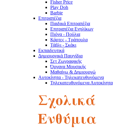
Fisher Price
Play Doh
Barbie
Επιτραπέζια
Παιδικά Επιτραπέζια
Επιτραπέζια Ενηλίκων
Πιόνα - Πούλια
Κάρτες - Τράπουλα
Τάβλι - Σκάκι
Εκπαιδευτικά
Δημιουργικά Παιχνίδια
Σετ Ζωγραφικής
Όργανα Μουσικής
Μαθαίνω & Δημιουργώ
Αυτοκίνητα - Τηλεκατευθυνόμενα
Τηλεκατευθυνόμενα Αυτοκίνητα
Robot
Σχολικά
Αυτοκινητάκια
Πίστες
Παζλ
Παζλ Παιδικά
Ενθύμια
Παζλ Ενηλίκων
Κύβοι του Ρούμπικ
Κούκλες - Λούτρινα
Λούτρινα