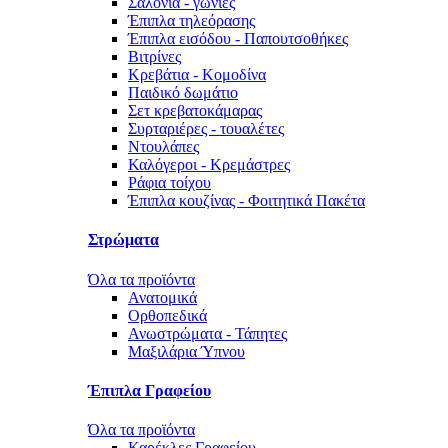
Σαλόνια - γωνίες
Έπιπλα τηλεόρασης
Έπιπλα εισόδου - Παπουτσοθήκες
Βιτρίνες
Κρεβάτια - Κομοδίνα
Παιδικό δωμάτιο
Σετ κρεβατοκάμαρας
Συρταριέρες - τουαλέτες
Ντουλάπες
Καλόγεροι - Κρεμάστρες
Ράφια τοίχου
Έπιπλα κουζίνας - Φοιτητικά Πακέτα
Στρώματα
Όλα τα προϊόντα
Ανατομικά
Ορθοπεδικά
Ανωστρώματα - Τάπητες
Μαξιλάρια Ύπνου
Έπιπλα Γραφείου
Όλα τα προϊόντα
Καρέκλες Γραφείου