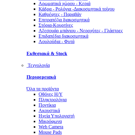
Αρωματικά χώρου - Κεριά
Κάδρα - Ρολόγια -Διακοσμητικά τοίχου
Καθρέφτες - Παραβάν
Επιτραπέζια διακοσμητικά
Στόρια-Κουρτίνες
Αξεσουάρ μπάνιου - Νεροχύτες - Γλάστρες
Επιδαπέδια διακοσμητικά
Λουλούδια - Φυτά
Εκθεσιακά & Stock
Τεχνολογία
Περιφερειακά
Όλα τα προϊόντα
Οθόνες Η/Υ
Πληκτρολόγια
Ποντίκια
Ακουστικά
Ηχεία Υπολογιστή
Μικρόφωνα
Web Camera
Mouse Pads