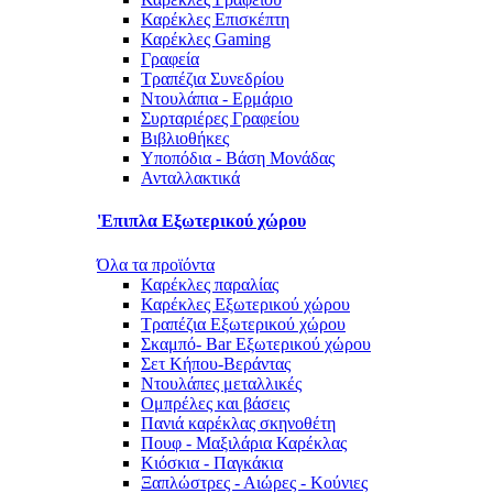
Καρέκλες Επισκέπτη
Καρέκλες Gaming
Γραφεία
Τραπέζια Συνεδρίου
Ντουλάπια - Ερμάριο
Συρταριέρες Γραφείου
Βιβλιοθήκες
Υποπόδια - Βάση Μονάδας
Ανταλλακτικά
'Επιπλα Εξωτερικού χώρου
Όλα τα προϊόντα
Καρέκλες παραλίας
Καρέκλες Εξωτερικού χώρου
Τραπέζια Εξωτερικού χώρου
Σκαμπό- Bar Εξωτερικού χώρου
Σετ Κήπου-Βεράντας
Ντουλάπες μεταλλικές
Ομπρέλες και βάσεις
Πανιά καρέκλας σκηνοθέτη
Πουφ - Μαξιλάρια Καρέκλας
Κιόσκια - Παγκάκια
Ξαπλώστρες - Αιώρες - Κούνιες