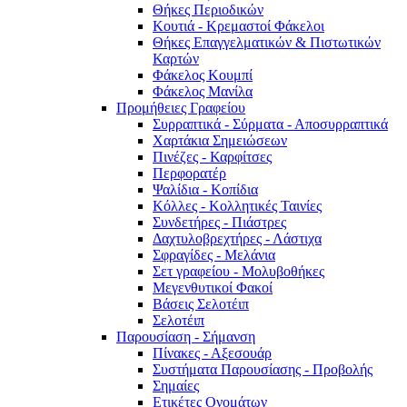
Θήκες Περιοδικών
Κουτιά - Κρεμαστοί Φάκελοι
Θήκες Επαγγελματικών & Πιστωτικών
Καρτών
Φάκελος Κουμπί
Φάκελος Μανίλα
Προμήθειες Γραφείου
Συρραπτικά - Σύρματα - Αποσυρραπτικά
Χαρτάκια Σημειώσεων
Πινέζες - Καρφίτσες
Περφορατέρ
Ψαλίδια - Κοπίδια
Κόλλες - Κολλητικές Ταινίες
Συνδετήρες - Πιάστρες
Δαχτυλοβρεχτήρες - Λάστιχα
Σφραγίδες - Μελάνια
Σετ γραφείου - Μολυβοθήκες
Μεγενθυτικοί Φακοί
Βάσεις Σελοτέιπ
Σελοτέιπ
Παρουσίαση - Σήμανση
Πίνακες - Αξεσουάρ
Συστήματα Παρουσίασης - Προβολής
Σημαίες
Ετικέτες Ονομάτων