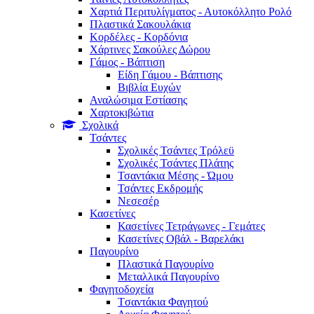
Χαρτιά Περιτυλίγματος - Αυτοκόλλητο Ρολό
Πλαστικά Σακουλάκια
Kορδέλες - Κορδόνια
Χάρτινες Σακούλες Δώρου
Γάμος - Βάπτιση
Είδη Γάμου - Βάπτισης
Βιβλία Ευχών
Αναλώσιμα Εστίασης
Χαρτοκιβώτια
Σχολικά
Τσάντες
Σχολικές Τσάντες Τρόλεϋ
Σχολικές Τσάντες Πλάτης
Τσαντάκια Μέσης - Ώμου
Τσάντες Εκδρομής
Νεσεσέρ
Κασετίνες
Κασετίνες Τετράγωνες - Γεμάτες
Κασετίνες Οβάλ - Βαρελάκι
Παγουρίνo
Πλαστικά Παγουρίνo
Μεταλλικά Παγουρίνo
Φαγητοδοχεία
Tσαντάκια Φαγητού