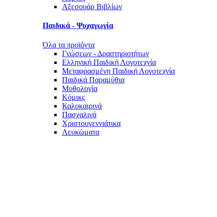
Αξεσουάρ Βιβλίων
Παιδικά - Ψυχαγωγία
Όλα τα προϊόντα
Γνώσεων - Δραστηριοτήτων
Ελληνική Παιδική Λογοτεχνία
Μεταφρασμένη Παιδική Λογοτεχνία
Παιδικά Παραμύθια
Μυθολογία
Κόμικς
Καλοκαιρινά
Πασχαλινά
Χριστουγεννιάτικα
Λευκώματα