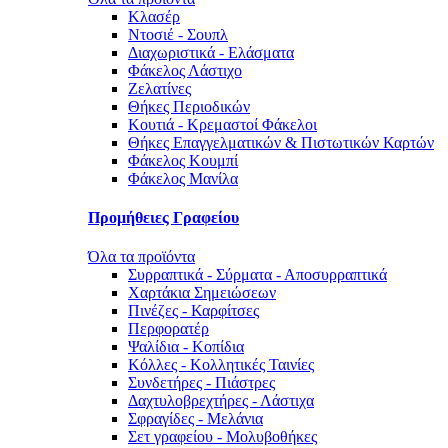
Κλασέρ
Ντοσιέ - Σουπλ
Διαχωριστικά - Ελάσματα
Φάκελος Λάστιχο
Ζελατίνες
Θήκες Περιοδικών
Κουτιά - Κρεμαστοί Φάκελοι
Θήκες Επαγγελματικών & Πιστωτικών Καρτών
Φάκελος Κουμπί
Φάκελος Μανίλα
Προμήθειες Γραφείου
Όλα τα προϊόντα
Συρραπτικά - Σύρματα - Αποσυρραπτικά
Χαρτάκια Σημειώσεων
Πινέζες - Καρφίτσες
Περφορατέρ
Ψαλίδια - Κοπίδια
Κόλλες - Κολλητικές Ταινίες
Συνδετήρες - Πιάστρες
Δαχτυλοβρεχτήρες - Λάστιχα
Σφραγίδες - Μελάνια
Σετ γραφείου - Μολυβοθήκες