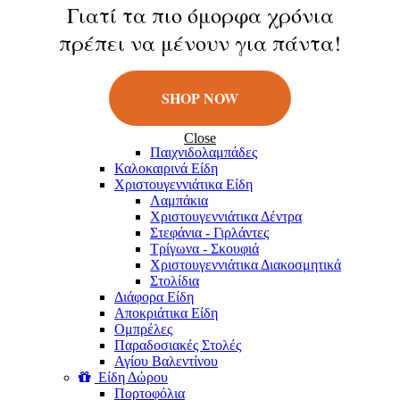
Κούκλες
Γιατί τα πιο όμορφα χρόνια
Φιγούρες
πρέπει να μένουν για πάντα!
Παιχνίδια Εξωτερικού Χώρου
Μπάλες
Πατίνια
Σαπουνόφουσκες
SHOP NOW
Εποχιακά Είδη
Πασχαλινά Είδη
Λαμπάδες
Close
Παιχνιδολαμπάδες
Καλοκαιρινά Eίδη
Χριστουγεννιάτικα Είδη
Λαμπάκια
Χριστουγεννιάτικα Δέντρα
Στεφάνια - Γιρλάντες
Τρίγωνα - Σκουφιά
Χριστουγεννιάτικα Διακοσμητικά
Στολίδια
Διάφορα Είδη
Αποκριάτικα Είδη
Ομπρέλες
Παραδοσιακές Στολές
Αγίου Βαλεντίνου
Είδη Δώρου
Πορτοφόλια