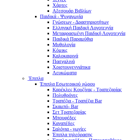
Χάρτες
Αξεσουάρ Βιβλίων
Παιδικά - Ψυχαγωγία
Γνώσεων - Δραστηριοτήτων
Ελληνική Παιδική Λογοτεχνία
Μεταφρασμένη Παιδική Λογοτεχνία
Παιδικά Παραμύθια
Μυθολογία
Κόμικς
Καλοκαιρινά
Πασχαλινά
Χριστουγεννιάτικα
Λευκώματα
Έπιπλα
Έπιπλα Εσωτερικού χώρου
Καρέκλες Κουζίνας - Τραπεζαρίας
Πολυθρόνες
Τραπέζια - Τραπέζια Bar
Σκαμπό- Bar
Σετ Τραπεζαρίας
Μπουφέδες
Καναπέδες
Σαλόνια - γωνίες
Έπιπλα τηλεόρασης