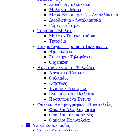
Στυλό - Ανταλλακτικά
Μολύβια - Μύτες
Μαρκαδόροι Γραφής - Ανταλλακτικά
Διορθωτικά - Ανταλλακτικά
Γόμες - Ξύστρες
Τετράδια - Μπλοκ
Μπλοκ - Σημειωματάρια
Τετράδια
Ημερολόγια - Ευρετήρια Τηλεφώνων
Ημερολόγια
Ευρετήρια Τηλεφώνων
Organizer
Λογιστικά Έντυπα - Φυλλάδες
Λογιστικά Έντυπα
Φυλλάδες
Καρτέλες
Έντυπα Εστιατορίου
Ενοικιάζεται - Πωλείται
Προτυπωμένα Έντυπα
Φάκελοι Αλληλογραφίας - Πολυτελείας
Φάκελοι Αλληλογραφίας
Φάκελοι με Φυσαλίδες
Φάκελοι Πολυτελείας
Υλικά Συσκευασίας
Ταινίες Αυτοκόλλητες