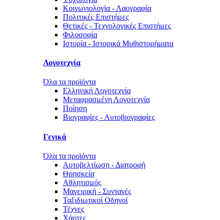
Κοινωνιολογία - Λαογραφία
Πολιτικές Eπιστήμες
Θετικές - Τεχνολογικές Επιστήμες
Φιλοσοφία
Ιστορία - Ιστορικά Μυθιστορήματα
Λογοτεχνία
Όλα τα προϊόντα
Ελληνική Λογοτεχνία
Μεταφρασμένη Λογοτεχνία
Ποίηση
Βιογραφίες - Αυτοβιογραφίες
Γενικά
Όλα τα προϊόντα
Αυτοβελτίωση - Διατροφή
Θρησκεία
Αθλητισμός
Μαγειρική - Συνταγές
Ταξιδιωτικοί Οδηγοί
Τέχνες
Χάρτες