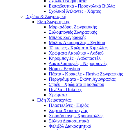
Σχολικά Βοηθήματα
Εκπαιδευτικά - Προσχολικά Βιβλία
Σχολικοί Άτλαντες - Χάρτες
Σχέδιο & Ζωγραφική
Είδη Ζωγραφικής
Μαρκαδόροι Ζωγραφικής
Ξυλομπογιές Ζωγραφικής
Μπλοκ Ζωγραφικής
Μπλοκ Ακουαρέλας - Σχεδίου
Τέμπερες - Χρώματα Κιμωλίας
Χρώματα Ακρυλικά - Λαδιού
Κηρομπογιές - Λαδοπαστέλ
Δακτυλομπογιές - Νερομπογιές
Νέφτι - Βερνίκια
Πάστα - Κρακελέ - Πατίνα Ζωγραφικής
Περιγράμματα - Σκόνη Αγιογραφίας
Σπρέϋ - Χρώματα Προσώπου
Πινέλα - Παλέτες
Χρώματα
Είδη Χειροτεχνίας
Πλαστελίνες - Πηλός
Χαρτιά Χειροτεχνίας
Χρυσόσκονη - Χρυσόκoλλες
Ξύλινα Διακοσμητικά
Φελιζόλ Διακοσμητικά