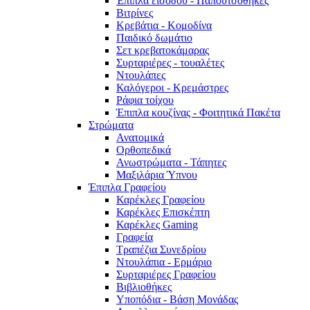
Έπιπλα εισόδου - Παπουτσοθήκες
Βιτρίνες
Κρεβάτια - Κομοδίνα
Παιδικό δωμάτιο
Σετ κρεβατοκάμαρας
Συρταριέρες - τουαλέτες
Ντουλάπες
Καλόγεροι - Κρεμάστρες
Ράφια τοίχου
Έπιπλα κουζίνας - Φοιτητικά Πακέτα
Στρώματα
Ανατομικά
Ορθοπεδικά
Ανωστρώματα - Τάπητες
Μαξιλάρια Ύπνου
Έπιπλα Γραφείου
Καρέκλες Γραφείου
Καρέκλες Επισκέπτη
Καρέκλες Gaming
Γραφεία
Τραπέζια Συνεδρίου
Ντουλάπια - Ερμάριο
Συρταριέρες Γραφείου
Βιβλιοθήκες
Υποπόδια - Βάση Μονάδας