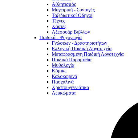
Αθλητισμός
Μαγειρική - Συνταγές
Ταξιδιωτικοί Οδηγοί
Τέχνες
Χάρτες
Αξεσουάρ Βιβλίων
Παιδικά - Ψυχαγωγία
Γνώσεων - Δραστηριοτήτων
Ελληνική Παιδική Λογοτεχνία
Μεταφρασμένη Παιδική Λογοτεχνία
Παιδικά Παραμύθια
Μυθολογία
Κόμικς
Καλοκαιρινά
Πασχαλινά
Χριστουγεννιάτικα
Λευκώματα