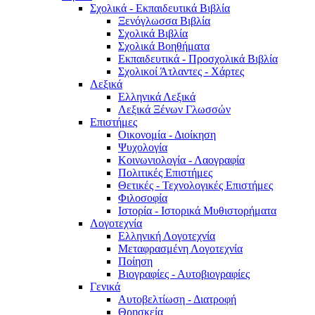
Σχολικά - Εκπαιδευτικά Βιβλία
Ξενόγλωσσα Βιβλία
Σχολικά Βιβλία
Σχολικά Βοηθήματα
Εκπαιδευτικά - Προσχολικά Βιβλία
Σχολικοί Άτλαντες - Χάρτες
Λεξικά
Ελληνικά Λεξικά
Λεξικά Ξένων Γλωσσών
Επιστήμες
Οικονομία - Διοίκηση
Ψυχολογία
Κοινωνιολογία - Λαογραφία
Πολιτικές Eπιστήμες
Θετικές - Τεχνολογικές Επιστήμες
Φιλοσοφία
Ιστορία - Ιστορικά Μυθιστορήματα
Λογοτεχνία
Ελληνική Λογοτεχνία
Μεταφρασμένη Λογοτεχνία
Ποίηση
Βιογραφίες - Αυτοβιογραφίες
Γενικά
Αυτοβελτίωση - Διατροφή
Θρησκεία