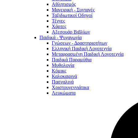
Αθλητισμός
Μαγειρική - Συνταγές
Ταξιδιωτικοί Οδηγοί
Τέχνες
Χάρτες
Αξεσουάρ Βιβλίων
Παιδικά - Ψυχαγωγία
Γνώσεων - Δραστηριοτήτων
Ελληνική Παιδική Λογοτεχνία
Μεταφρασμένη Παιδική Λογοτεχνία
Παιδικά Παραμύθια
Μυθολογία
Κόμικς
Καλοκαιρινά
Πασχαλινά
Χριστουγεννιάτικα
Λευκώματα