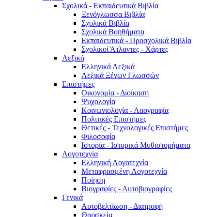
Σχολικά - Εκπαιδευτικά Βιβλία
Ξενόγλωσσα Βιβλία
Σχολικά Βιβλία
Σχολικά Βοηθήματα
Εκπαιδευτικά - Προσχολικά Βιβλία
Σχολικοί Άτλαντες - Χάρτες
Λεξικά
Ελληνικά Λεξικά
Λεξικά Ξένων Γλωσσών
Επιστήμες
Οικονομία - Διοίκηση
Ψυχολογία
Κοινωνιολογία - Λαογραφία
Πολιτικές Eπιστήμες
Θετικές - Τεχνολογικές Επιστήμες
Φιλοσοφία
Ιστορία - Ιστορικά Μυθιστορήματα
Λογοτεχνία
Ελληνική Λογοτεχνία
Μεταφρασμένη Λογοτεχνία
Ποίηση
Βιογραφίες - Αυτοβιογραφίες
Γενικά
Αυτοβελτίωση - Διατροφή
Θρησκεία