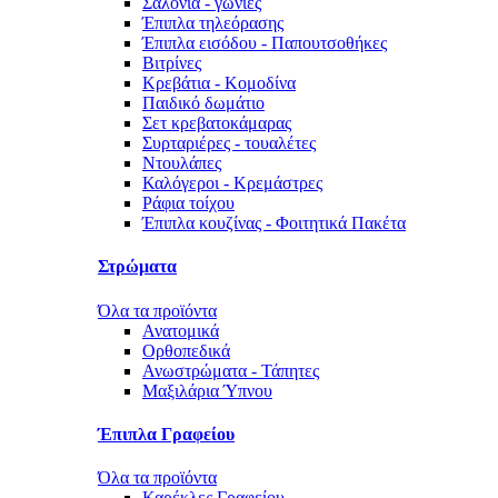
Σαλόνια - γωνίες
Έπιπλα τηλεόρασης
Έπιπλα εισόδου - Παπουτσοθήκες
Βιτρίνες
Κρεβάτια - Κομοδίνα
Παιδικό δωμάτιο
Σετ κρεβατοκάμαρας
Συρταριέρες - τουαλέτες
Ντουλάπες
Καλόγεροι - Κρεμάστρες
Ράφια τοίχου
Έπιπλα κουζίνας - Φοιτητικά Πακέτα
Στρώματα
Όλα τα προϊόντα
Ανατομικά
Ορθοπεδικά
Ανωστρώματα - Τάπητες
Μαξιλάρια Ύπνου
Έπιπλα Γραφείου
Όλα τα προϊόντα
Καρέκλες Γραφείου