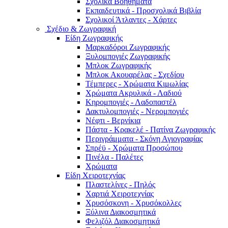
Σχολικά Βοηθήματα
Εκπαιδευτικά - Προσχολικά Βιβλία
Σχολικοί Άτλαντες - Χάρτες
Σχέδιο & Ζωγραφική
Είδη Ζωγραφικής
Μαρκαδόροι Ζωγραφικής
Ξυλομπογιές Ζωγραφικής
Μπλοκ Ζωγραφικής
Μπλοκ Ακουαρέλας - Σχεδίου
Τέμπερες - Χρώματα Κιμωλίας
Χρώματα Ακρυλικά - Λαδιού
Κηρομπογιές - Λαδοπαστέλ
Δακτυλομπογιές - Νερομπογιές
Νέφτι - Βερνίκια
Πάστα - Κρακελέ - Πατίνα Ζωγραφικής
Περιγράμματα - Σκόνη Αγιογραφίας
Σπρέϋ - Χρώματα Προσώπου
Πινέλα - Παλέτες
Χρώματα
Είδη Χειροτεχνίας
Πλαστελίνες - Πηλός
Χαρτιά Χειροτεχνίας
Χρυσόσκονη - Χρυσόκoλλες
Ξύλινα Διακοσμητικά
Φελιζόλ Διακοσμητικά