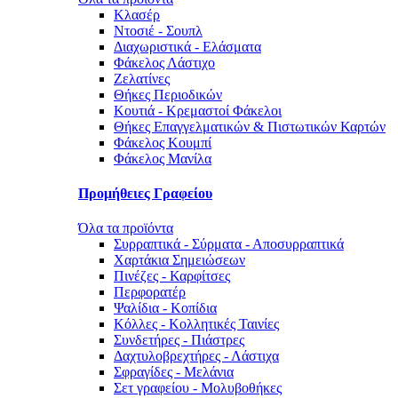
Κλασέρ
Ντοσιέ - Σουπλ
Διαχωριστικά - Ελάσματα
Φάκελος Λάστιχο
Ζελατίνες
Θήκες Περιοδικών
Κουτιά - Κρεμαστοί Φάκελοι
Θήκες Επαγγελματικών & Πιστωτικών Καρτών
Φάκελος Κουμπί
Φάκελος Μανίλα
Προμήθειες Γραφείου
Όλα τα προϊόντα
Συρραπτικά - Σύρματα - Αποσυρραπτικά
Χαρτάκια Σημειώσεων
Πινέζες - Καρφίτσες
Περφορατέρ
Ψαλίδια - Κοπίδια
Κόλλες - Κολλητικές Ταινίες
Συνδετήρες - Πιάστρες
Δαχτυλοβρεχτήρες - Λάστιχα
Σφραγίδες - Μελάνια
Σετ γραφείου - Μολυβοθήκες