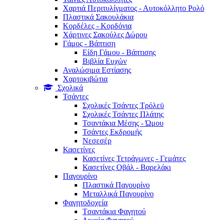
Χαρτιά Περιτυλίγματος - Αυτοκόλλητο Ρολό
Πλαστικά Σακουλάκια
Kορδέλες - Κορδόνια
Χάρτινες Σακούλες Δώρου
Γάμος - Βάπτιση
Είδη Γάμου - Βάπτισης
Βιβλία Ευχών
Αναλώσιμα Εστίασης
Χαρτοκιβώτια
Σχολικά
Τσάντες
Σχολικές Τσάντες Τρόλεϋ
Σχολικές Τσάντες Πλάτης
Τσαντάκια Μέσης - Ώμου
Τσάντες Εκδρομής
Νεσεσέρ
Κασετίνες
Κασετίνες Τετράγωνες - Γεμάτες
Κασετίνες Οβάλ - Βαρελάκι
Παγουρίνo
Πλαστικά Παγουρίνo
Μεταλλικά Παγουρίνo
Φαγητοδοχεία
Tσαντάκια Φαγητού