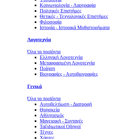
Κοινωνιολογία - Λαογραφία
Πολιτικές Eπιστήμες
Θετικές - Τεχνολογικές Επιστήμες
Φιλοσοφία
Ιστορία - Ιστορικά Μυθιστορήματα
Λογοτεχνία
Όλα τα προϊόντα
Ελληνική Λογοτεχνία
Μεταφρασμένη Λογοτεχνία
Ποίηση
Βιογραφίες - Αυτοβιογραφίες
Γενικά
Όλα τα προϊόντα
Αυτοβελτίωση - Διατροφή
Θρησκεία
Αθλητισμός
Μαγειρική - Συνταγές
Ταξιδιωτικοί Οδηγοί
Τέχνες
Χάρτες