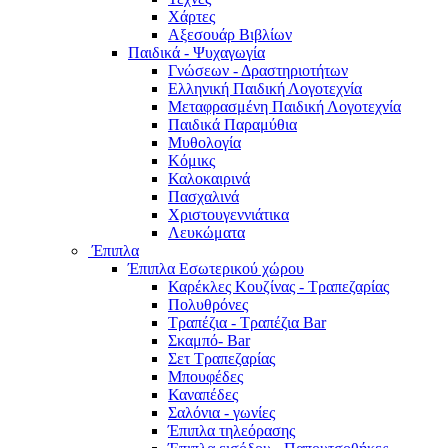
Χάρτες
Αξεσουάρ Βιβλίων
Παιδικά - Ψυχαγωγία
Γνώσεων - Δραστηριοτήτων
Ελληνική Παιδική Λογοτεχνία
Μεταφρασμένη Παιδική Λογοτεχνία
Παιδικά Παραμύθια
Μυθολογία
Κόμικς
Καλοκαιρινά
Πασχαλινά
Χριστουγεννιάτικα
Λευκώματα
Έπιπλα
Έπιπλα Εσωτερικού χώρου
Καρέκλες Κουζίνας - Τραπεζαρίας
Πολυθρόνες
Τραπέζια - Τραπέζια Bar
Σκαμπό- Bar
Σετ Τραπεζαρίας
Μπουφέδες
Καναπέδες
Σαλόνια - γωνίες
Έπιπλα τηλεόρασης