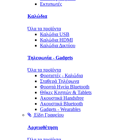
Εκτυπωτές
Καλώδια
Όλα τα προϊόντα
Καλώδια USB
Καλώδια HDMI
Καλώδια Δικτύου
Τηλεφωνία - Gadgets
Όλα τα προϊόντα
Φορτιστές - Καλώδια
Σταθερά Τηλέφωνα
Φορητά Ηχεία Bluetooth
Θήκες Κινητών & Tablets
Ακουστικά Handsfree
Ακουστικά Bluetooth
Gadgets - Wearables
Είδη Γραφείου
Αρχειοθέτηση
Όλα τα προϊόντα