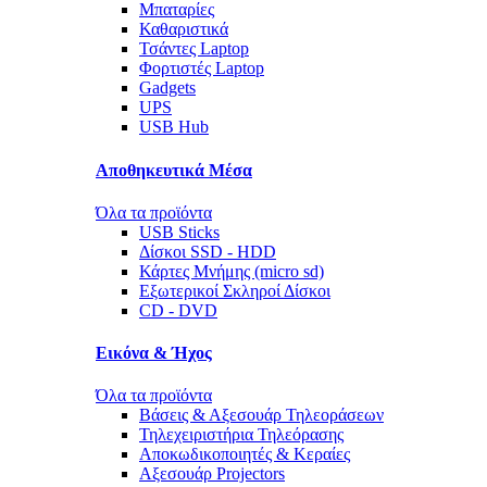
Μπαταρίες
Καθαριστικά
Τσάντες Laptop
Φορτιστές Laptop
Gadgets
UPS
USB Hub
Αποθηκευτικά Μέσα
Όλα τα προϊόντα
USB Sticks
Δίσκοι SSD - HDD
Κάρτες Μνήμης (micro sd)
Εξωτερικοί Σκληροί Δίσκοι
CD - DVD
Εικόνα & Ήχος
Όλα τα προϊόντα
Βάσεις & Αξεσουάρ Τηλεοράσεων
Τηλεχειριστήρια Τηλεόρασης
Αποκωδικοποιητές & Κεραίες
Αξεσουάρ Projectors