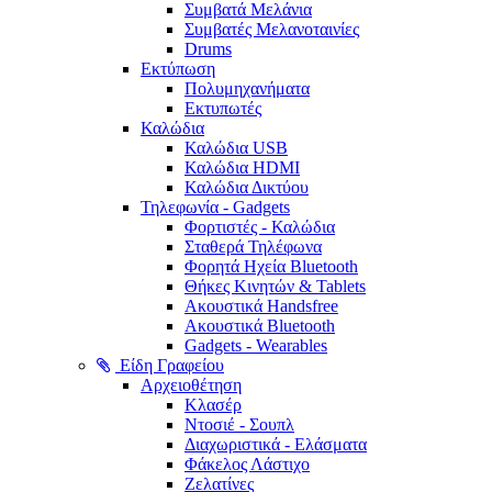
Συμβατά Μελάνια
Συμβατές Μελανοταινίες
Drums
Εκτύπωση
Πολυμηχανήματα
Εκτυπωτές
Καλώδια
Καλώδια USB
Καλώδια HDMI
Καλώδια Δικτύου
Τηλεφωνία - Gadgets
Φορτιστές - Καλώδια
Σταθερά Τηλέφωνα
Φορητά Ηχεία Bluetooth
Θήκες Κινητών & Tablets
Ακουστικά Handsfree
Ακουστικά Bluetooth
Gadgets - Wearables
Είδη Γραφείου
Αρχειοθέτηση
Κλασέρ
Ντοσιέ - Σουπλ
Διαχωριστικά - Ελάσματα
Φάκελος Λάστιχο
Ζελατίνες