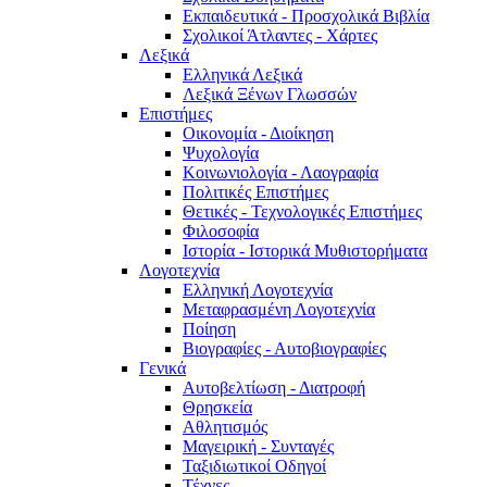
Εκπαιδευτικά - Προσχολικά Βιβλία
Σχολικοί Άτλαντες - Χάρτες
Λεξικά
Ελληνικά Λεξικά
Λεξικά Ξένων Γλωσσών
Επιστήμες
Οικονομία - Διοίκηση
Ψυχολογία
Κοινωνιολογία - Λαογραφία
Πολιτικές Eπιστήμες
Θετικές - Τεχνολογικές Επιστήμες
Φιλοσοφία
Ιστορία - Ιστορικά Μυθιστορήματα
Λογοτεχνία
Ελληνική Λογοτεχνία
Μεταφρασμένη Λογοτεχνία
Ποίηση
Βιογραφίες - Αυτοβιογραφίες
Γενικά
Αυτοβελτίωση - Διατροφή
Θρησκεία
Αθλητισμός
Μαγειρική - Συνταγές
Ταξιδιωτικοί Οδηγοί
Τέχνες