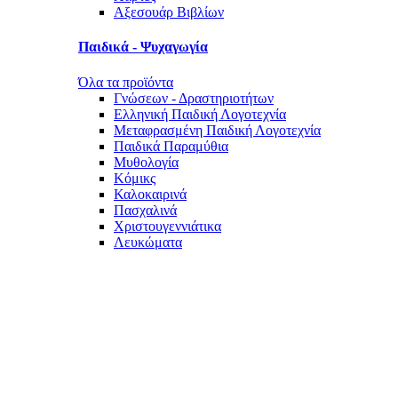
Αξεσουάρ Βιβλίων
Παιδικά - Ψυχαγωγία
Όλα τα προϊόντα
Γνώσεων - Δραστηριοτήτων
Ελληνική Παιδική Λογοτεχνία
Μεταφρασμένη Παιδική Λογοτεχνία
Παιδικά Παραμύθια
Μυθολογία
Κόμικς
Καλοκαιρινά
Πασχαλινά
Χριστουγεννιάτικα
Λευκώματα