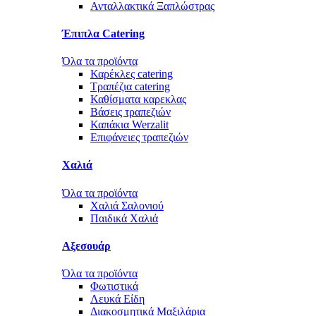
Ανταλλακτικά Ξαπλώστρας
Έπιπλα Catering
Όλα τα προϊόντα
Καρέκλες catering
Τραπέζια catering
Καθίσματα καρεκλας
Βάσεις τραπεζιών
Καπάκια Werzalit
Επιφάνειες τραπεζιών
Χαλιά
Όλα τα προϊόντα
Χαλιά Σαλονιού
Παιδικά Χαλιά
Αξεσουάρ
Όλα τα προϊόντα
Φωτιστικά
Λευκά Είδη
Διακοσμητικά Μαξιλάρια