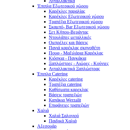
Ανταλλακτικά
'Επιπλα Εξωτερικού χώρου
Καρέκλες παραλίας
Καρέκλες Εξωτερικού χώρου
Τραπέζια Εξωτερικού χώρου
Σκαμπό- Bar Εξωτερικού χώρου
Σετ Κήπου-Βεράντας
Ντουλάπες μεταλλικές
Ομπρέλες και βάσεις
Πανιά καρέκλας σκηνοθέτη
Πουφ - Μαξιλάρια Καρέκλας
Κιόσκια - Παγκάκια
Ξαπλώστρες - Αιώρες - Κούνιες
Ανταλλακτικά Ξαπλώστρας
Έπιπλα Catering
Καρέκλες catering
Τραπέζια catering
Καθίσματα καρεκλας
Βάσεις τραπεζιών
Καπάκια Werzalit
Επιφάνειες τραπεζιών
Χαλιά
Χαλιά Σαλονιού
Παιδικά Χαλιά
Αξεσουάρ