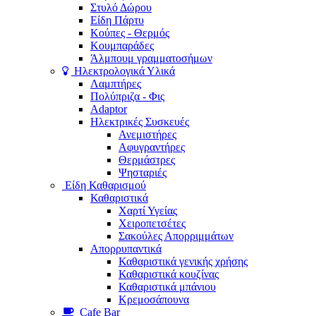
Στυλό Δώρου
Είδη Πάρτυ
Κούπες - Θερμός
Κουμπαράδες
Άλμπουμ γραμματοσήμων
Ηλεκτρολογικά Υλικά
Λαμπτήρες
Πολύπριζα - Φις
Adaptor
Ηλεκτρικές Συσκευές
Ανεμιστήρες
Αφυγραντήρες
Θερμάστρες
Ψησταριές
Είδη Καθαρισμού
Καθαριστικά
Χαρτί Υγείας
Χειροπετσέτες
Σακούλες Απορριμμάτων
Απορρυπαντικά
Καθαριστικά γενικής χρήσης
Καθαριστικά κουζίνας
Καθαριστικά μπάνιου
Κρεμοσάπουνα
Cafe Bar