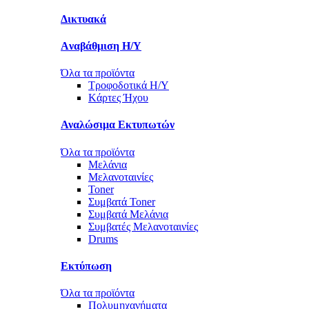
Δικτυακά
Aναβάθμιση Η/Υ
Όλα τα προϊόντα
Τροφοδοτικά Η/Υ
Kάρτες Ήχου
Αναλώσιμα Εκτυπωτών
Όλα τα προϊόντα
Μελάνια
Μελανοταινίες
Toner
Συμβατά Toner
Συμβατά Μελάνια
Συμβατές Μελανοταινίες
Drums
Εκτύπωση
Όλα τα προϊόντα
Πολυμηχανήματα