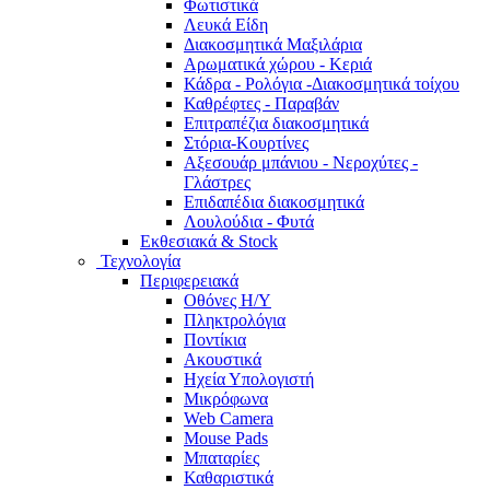
Φωτιστικά
Λευκά Είδη
Διακοσμητικά Μαξιλάρια
Αρωματικά χώρου - Κεριά
Κάδρα - Ρολόγια -Διακοσμητικά τοίχου
Καθρέφτες - Παραβάν
Επιτραπέζια διακοσμητικά
Στόρια-Κουρτίνες
Αξεσουάρ μπάνιου - Νεροχύτες -
Γλάστρες
Επιδαπέδια διακοσμητικά
Λουλούδια - Φυτά
Εκθεσιακά & Stock
Τεχνολογία
Περιφερειακά
Οθόνες Η/Υ
Πληκτρολόγια
Ποντίκια
Ακουστικά
Ηχεία Υπολογιστή
Μικρόφωνα
Web Camera
Mouse Pads
Μπαταρίες
Καθαριστικά