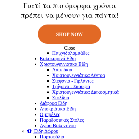
Κούκλες
Γιατί τα πιο όμορφα χρόνια
Φιγούρες
πρέπει να μένουν για πάντα!
Παιχνίδια Εξωτερικού Χώρου
Μπάλες
Πατίνια
Σαπουνόφουσκες
SHOP NOW
Εποχιακά Είδη
Πασχαλινά Είδη
Λαμπάδες
Close
Παιχνιδολαμπάδες
Καλοκαιρινά Eίδη
Χριστουγεννιάτικα Είδη
Λαμπάκια
Χριστουγεννιάτικα Δέντρα
Στεφάνια - Γιρλάντες
Τρίγωνα - Σκουφιά
Χριστουγεννιάτικα Διακοσμητικά
Στολίδια
Διάφορα Είδη
Αποκριάτικα Είδη
Ομπρέλες
Παραδοσιακές Στολές
Αγίου Βαλεντίνου
Είδη Δώρου
Πορτοφόλια