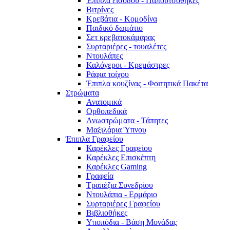
Έπιπλα εισόδου - Παπουτσοθήκες
Βιτρίνες
Κρεβάτια - Κομοδίνα
Παιδικό δωμάτιο
Σετ κρεβατοκάμαρας
Συρταριέρες - τουαλέτες
Ντουλάπες
Καλόγεροι - Κρεμάστρες
Ράφια τοίχου
Έπιπλα κουζίνας - Φοιτητικά Πακέτα
Στρώματα
Ανατομικά
Ορθοπεδικά
Ανωστρώματα - Τάπητες
Μαξιλάρια Ύπνου
Έπιπλα Γραφείου
Καρέκλες Γραφείου
Καρέκλες Επισκέπτη
Καρέκλες Gaming
Γραφεία
Τραπέζια Συνεδρίου
Ντουλάπια - Ερμάριο
Συρταριέρες Γραφείου
Βιβλιοθήκες
Υποπόδια - Βάση Μονάδας