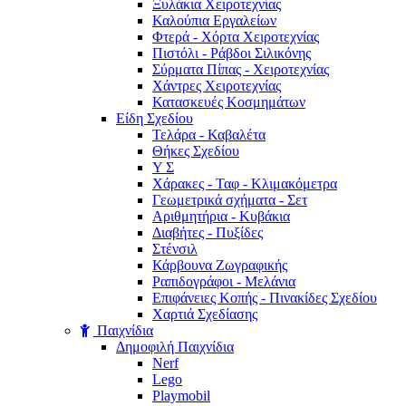
Ξυλάκια Χειροτεχνίας
Καλούπια Εργαλείων
Φτερά - Χόρτα Xειροτεχνίας
Πιστόλι - Ράβδοι Σιλικόνης
Σύρματα Πίπας - Χειροτεχνίας
Χάντρες Χειροτεχνίας
Κατασκευές Κοσμημάτων
Είδη Σχεδίου
Τελάρα - Καβαλέτα
Θήκες Σχεδίου
Υ Σ
Χάρακες - Ταφ - Κλιμακόμετρα
Γεωμετρικά σχήματα - Σετ
Αριθμητήρια - Κυβάκια
Διαβήτες - Πυξίδες
Στένσιλ
Κάρβουνα Ζωγραφικής
Ραπιδογράφοι - Μελάνια
Επιφάνειες Κοπής - Πινακίδες Σχεδίου
Χαρτιά Σχεδίασης
Παιχνίδια
Δημοφιλή Παιχνίδια
Nerf
Lego
Playmobil