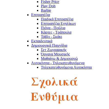
Fisher Price
Play Doh
Barbie
Επιτραπέζια
Παιδικά Επιτραπέζια
Επιτραπέζια Ενηλίκων
Πιόνα - Πούλια
Κάρτες - Τράπουλα
Τάβλι - Σκάκι
Εκπαιδευτικά
Δημιουργικά Παιχνίδια
Σετ Ζωγραφικής
Όργανα Μουσικής
Μαθαίνω & Δημιουργώ
Αυτοκίνητα - Τηλεκατευθυνόμενα
Τηλεκατευθυνόμενα Αυτοκίνητα
Robot
Σχολικά
Αυτοκινητάκια
Πίστες
Παζλ
Παζλ Παιδικά
Ενθύμια
Παζλ Ενηλίκων
Κύβοι του Ρούμπικ
Κούκλες - Λούτρινα
Λούτρινα