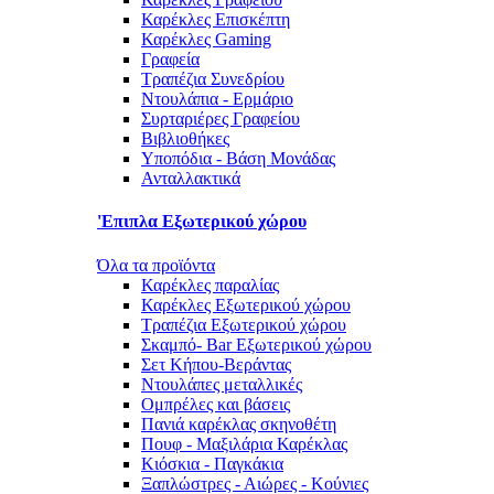
Καρέκλες Επισκέπτη
Καρέκλες Gaming
Γραφεία
Τραπέζια Συνεδρίου
Ντουλάπια - Ερμάριο
Συρταριέρες Γραφείου
Βιβλιοθήκες
Υποπόδια - Βάση Μονάδας
Ανταλλακτικά
'Επιπλα Εξωτερικού χώρου
Όλα τα προϊόντα
Καρέκλες παραλίας
Καρέκλες Εξωτερικού χώρου
Τραπέζια Εξωτερικού χώρου
Σκαμπό- Bar Εξωτερικού χώρου
Σετ Κήπου-Βεράντας
Ντουλάπες μεταλλικές
Ομπρέλες και βάσεις
Πανιά καρέκλας σκηνοθέτη
Πουφ - Μαξιλάρια Καρέκλας
Κιόσκια - Παγκάκια
Ξαπλώστρες - Αιώρες - Κούνιες