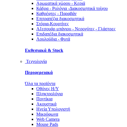
Αρωματικά χώρου - Κεριά
Κάδρα - Ρολόγια -Διακοσμητικά τοίχου
Καθρέφτες - Παραβάν
Επιτραπέζια διακοσμητικά
Στόρια-Κουρτίνες
Αξεσουάρ μπάνιου - Νεροχύτες - Γλάστρες
Επιδαπέδια διακοσμητικά
Λουλούδια - Φυτά
Εκθεσιακά & Stock
Τεχνολογία
Περιφερειακά
Όλα τα προϊόντα
Οθόνες Η/Υ
Πληκτρολόγια
Ποντίκια
Ακουστικά
Ηχεία Υπολογιστή
Μικρόφωνα
Web Camera
Mouse Pads