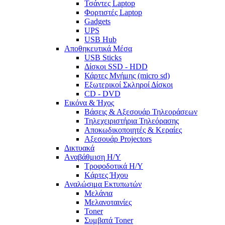
Τσάντες Laptop
Φορτιστές Laptop
Gadgets
UPS
USB Hub
Αποθηκευτικά Μέσα
USB Sticks
Δίσκοι SSD - HDD
Κάρτες Μνήμης (micro sd)
Εξωτερικοί Σκληροί Δίσκοι
CD - DVD
Εικόνα & Ήχος
Βάσεις & Αξεσουάρ Τηλεοράσεων
Τηλεχειριστήρια Τηλεόρασης
Αποκωδικοποιητές & Κεραίες
Αξεσουάρ Projectors
Δικτυακά
Aναβάθμιση Η/Υ
Τροφοδοτικά Η/Υ
Kάρτες Ήχου
Αναλώσιμα Εκτυπωτών
Μελάνια
Μελανοταινίες
Toner
Συμβατά Toner