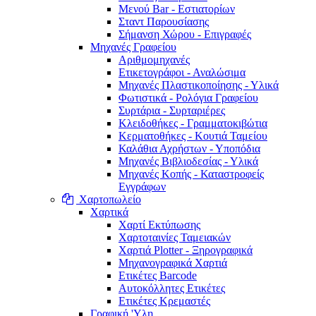
Μενού Bar - Εστιατορίων
Σταντ Παρουσίασης
Σήμανση Χώρου - Επιγραφές
Μηχανές Γραφείου
Αριθμομηχανές
Ετικετογράφοι - Αναλώσιμα
Μηχανές Πλαστικοποίησης - Υλικά
Φωτιστικά - Ρολόγια Γραφείου
Συρτάρια - Συρταριέρες
Κλειδοθήκες - Γραμματοκιβώτια
Κερματοθήκες - Κουτιά Ταμείου
Καλάθια Αχρήστων - Υποπόδια
Μηχανές Βιβλιοδεσίας - Υλικά
Μηχανές Κοπής - Καταστροφείς
Εγγράφων
Χαρτοπωλείο
Χαρτικά
Χαρτί Εκτύπωσης
Χαρτοταινίες Ταμειακών
Χαρτιά Plotter - Ξηρογραφικά
Μηχανογραφικά Χαρτιά
Ετικέτες Barcode
Αυτοκόλλητες Ετικέτες
Ετικέτες Κρεμαστές
Γραφική 'Yλη