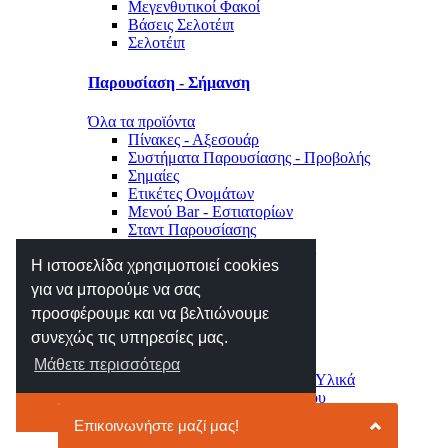
Μεγενθυτικοί Φακοί
Βάσεις Σελοτέιπ
Σελοτέιπ
Παρουσίαση - Σήμανση
Όλα τα προϊόντα
Πίνακες - Αξεσουάρ
Συστήματα Παρουσίασης - Προβολής
Σημαίες
Ετικέτες Ονομάτων
Μενού Bar - Εστιατορίων
Σταντ Παρουσίασης
Σήμανση Χώρου - Επιγραφές
Η ιστοσελίδα χρησιμοποιεί cookies
Μηχανές Γραφείου
για να μπορούμε να σας
προσφέρουμε και να βελτιώνουμε
Όλα τα προϊόντα
συνεχώς τις υπηρεσίες μας.
Αριθμομηχανές
Ετικετογράφοι - Αναλώσιμα
Μάθετε περισσότερα
Μηχανές Πλαστικοποίησης - Υλικά
Φωτιστικά - Ρολόγια Γραφείου
Το κατάλαβα
Συρτάρια - Συρταριέρες
Κλειδοθήκες - Γραμματοκιβώτια