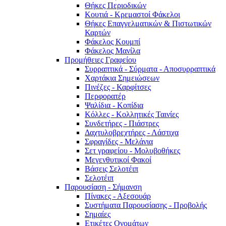
Θήκες Περιοδικών
Κουτιά - Κρεμαστοί Φάκελοι
Θήκες Επαγγελματικών & Πιστωτικών
Καρτών
Φάκελος Κουμπί
Φάκελος Μανίλα
Προμήθειες Γραφείου
Συρραπτικά - Σύρματα - Αποσυρραπτικά
Χαρτάκια Σημειώσεων
Πινέζες - Καρφίτσες
Περφορατέρ
Ψαλίδια - Κοπίδια
Κόλλες - Κολλητικές Ταινίες
Συνδετήρες - Πιάστρες
Δαχτυλοβρεχτήρες - Λάστιχα
Σφραγίδες - Μελάνια
Σετ γραφείου - Μολυβοθήκες
Μεγενθυτικοί Φακοί
Βάσεις Σελοτέιπ
Σελοτέιπ
Παρουσίαση - Σήμανση
Πίνακες - Αξεσουάρ
Συστήματα Παρουσίασης - Προβολής
Σημαίες
Ετικέτες Ονομάτων