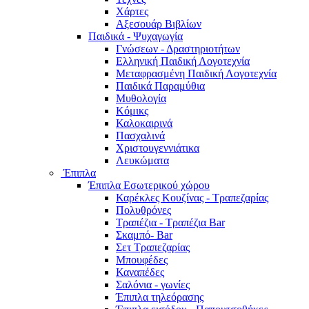
Χάρτες
Αξεσουάρ Βιβλίων
Παιδικά - Ψυχαγωγία
Γνώσεων - Δραστηριοτήτων
Ελληνική Παιδική Λογοτεχνία
Μεταφρασμένη Παιδική Λογοτεχνία
Παιδικά Παραμύθια
Μυθολογία
Κόμικς
Καλοκαιρινά
Πασχαλινά
Χριστουγεννιάτικα
Λευκώματα
Έπιπλα
Έπιπλα Εσωτερικού χώρου
Καρέκλες Κουζίνας - Τραπεζαρίας
Πολυθρόνες
Τραπέζια - Τραπέζια Bar
Σκαμπό- Bar
Σετ Τραπεζαρίας
Μπουφέδες
Καναπέδες
Σαλόνια - γωνίες
Έπιπλα τηλεόρασης