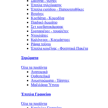
Σαλόνια - γωνίες
Έπιπλα τηλεόρασης
Έπιπλα εισόδου - Παπουτσοθήκες
Βιτρίνες
Κρεβάτια - Κομοδίνα
Παιδικό δωμάτιο
Σετ κρεβατοκάμαρας
Συρταριέρες - τουαλέτες
Ντουλάπες
Καλόγεροι - Κρεμάστρες
Ράφια τοίχου
Έπιπλα κουζίνας - Φοιτητικά Πακέτα
Στρώματα
Όλα τα προϊόντα
Ανατομικά
Ορθοπεδικά
Ανωστρώματα - Τάπητες
Μαξιλάρια Ύπνου
Έπιπλα Γραφείου
Όλα τα προϊόντα
Καρέκλες Γραφείου