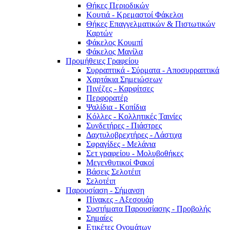
Θήκες Περιοδικών
Κουτιά - Κρεμαστοί Φάκελοι
Θήκες Επαγγελματικών & Πιστωτικών
Καρτών
Φάκελος Κουμπί
Φάκελος Μανίλα
Προμήθειες Γραφείου
Συρραπτικά - Σύρματα - Αποσυρραπτικά
Χαρτάκια Σημειώσεων
Πινέζες - Καρφίτσες
Περφορατέρ
Ψαλίδια - Κοπίδια
Κόλλες - Κολλητικές Ταινίες
Συνδετήρες - Πιάστρες
Δαχτυλοβρεχτήρες - Λάστιχα
Σφραγίδες - Μελάνια
Σετ γραφείου - Μολυβοθήκες
Μεγενθυτικοί Φακοί
Βάσεις Σελοτέιπ
Σελοτέιπ
Παρουσίαση - Σήμανση
Πίνακες - Αξεσουάρ
Συστήματα Παρουσίασης - Προβολής
Σημαίες
Ετικέτες Ονομάτων