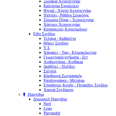
Ξυλάκια Χειροτεχνίας
Καλούπια Εργαλείων
Φτερά - Χόρτα Xειροτεχνίας
Πιστόλι - Ράβδοι Σιλικόνης
Σύρματα Πίπας - Χειροτεχνίας
Χάντρες Χειροτεχνίας
Κατασκευές Κοσμημάτων
Είδη Σχεδίου
Τελάρα - Καβαλέτα
Θήκες Σχεδίου
Υ Σ
Χάρακες - Ταφ - Κλιμακόμετρα
Γεωμετρικά σχήματα - Σετ
Αριθμητήρια - Κυβάκια
Διαβήτες - Πυξίδες
Στένσιλ
Κάρβουνα Ζωγραφικής
Ραπιδογράφοι - Μελάνια
Επιφάνειες Κοπής - Πινακίδες Σχεδίου
Χαρτιά Σχεδίασης
Παιχνίδια
Δημοφιλή Παιχνίδια
Nerf
Lego
Playmobil