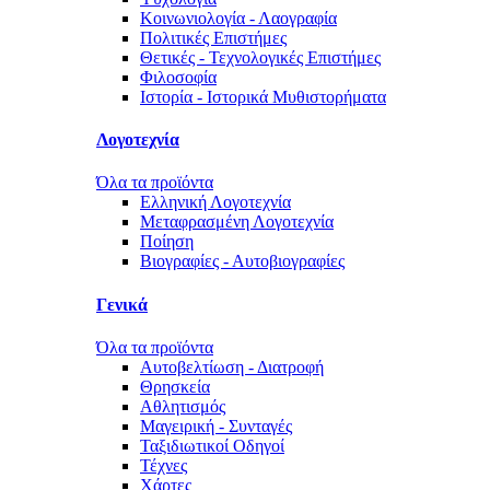
Κοινωνιολογία - Λαογραφία
Πολιτικές Eπιστήμες
Θετικές - Τεχνολογικές Επιστήμες
Φιλοσοφία
Ιστορία - Ιστορικά Μυθιστορήματα
Λογοτεχνία
Όλα τα προϊόντα
Ελληνική Λογοτεχνία
Μεταφρασμένη Λογοτεχνία
Ποίηση
Βιογραφίες - Αυτοβιογραφίες
Γενικά
Όλα τα προϊόντα
Αυτοβελτίωση - Διατροφή
Θρησκεία
Αθλητισμός
Μαγειρική - Συνταγές
Ταξιδιωτικοί Οδηγοί
Τέχνες
Χάρτες