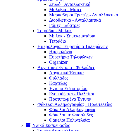
Στυλό - Ανταλλακτικά
Μολύβια - Μύτες
Μαρκαδόροι Γραφής - Ανταλλακτικά
Διορθωτικά - Ανταλλακτικά
Γόμες - Ξύστρες
Τετράδια - Μπλοκ
Μπλοκ - Σημειωματάρια
Τετράδια
Ημερολόγια - Ευρετήρια Τηλεφώνων
Ημερολόγια
Ευρετήρια Τηλεφώνων
Organizer
Λογιστικά Έντυπα - Φυλλάδες
Λογιστικά Έντυπα
Φυλλάδες
Καρτέλες
Έντυπα Εστιατορίου
Ενοικιάζεται - Πωλείται
Προτυπωμένα Έντυπα
Φάκελοι Αλληλογραφίας - Πολυτελείας
Φάκελοι Αλληλογραφίας
Φάκελοι με Φυσαλίδες
Φάκελοι Πολυτελείας
Υλικά Συσκευασίας
Ταινίες Αυτοκόλλητες