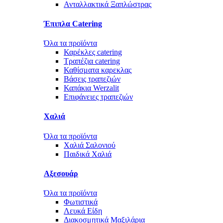
Ανταλλακτικά Ξαπλώστρας
Έπιπλα Catering
Όλα τα προϊόντα
Καρέκλες catering
Τραπέζια catering
Καθίσματα καρεκλας
Βάσεις τραπεζιών
Καπάκια Werzalit
Επιφάνειες τραπεζιών
Χαλιά
Όλα τα προϊόντα
Χαλιά Σαλονιού
Παιδικά Χαλιά
Αξεσουάρ
Όλα τα προϊόντα
Φωτιστικά
Λευκά Είδη
Διακοσμητικά Μαξιλάρια