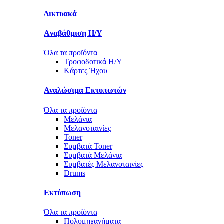
Δικτυακά
Aναβάθμιση Η/Υ
Όλα τα προϊόντα
Τροφοδοτικά Η/Υ
Kάρτες Ήχου
Αναλώσιμα Εκτυπωτών
Όλα τα προϊόντα
Μελάνια
Μελανοταινίες
Toner
Συμβατά Toner
Συμβατά Μελάνια
Συμβατές Μελανοταινίες
Drums
Εκτύπωση
Όλα τα προϊόντα
Πολυμηχανήματα