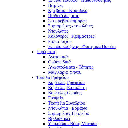
Έπιπλα εισόδου - Παπουτσοθήκες
Βιτρίνες
Κρεβάτια - Κομοδίνα
Παιδικό δωμάτιο
Σετ κρεβατοκάμαρας
Συρταριέρες - τουαλέτες
Ντουλάπες
Καλόγεροι - Κρεμάστρες
Ράφια τοίχου
Έπιπλα κουζίνας - Φοιτητικά Πακέτα
Στρώματα
Ανατομικά
Ορθοπεδικά
Ανωστρώματα - Τάπητες
Μαξιλάρια Ύπνου
Έπιπλα Γραφείου
Καρέκλες Γραφείου
Καρέκλες Επισκέπτη
Καρέκλες Gaming
Γραφεία
Τραπέζια Συνεδρίου
Ντουλάπια - Ερμάριο
Συρταριέρες Γραφείου
Βιβλιοθήκες
Υποπόδια - Βάση Μονάδας