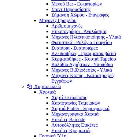
Μενού Bar - Εστιατορίων
Σταντ Παρουσίασης
Σήμανση Χώρου - Επιγραφές
Μηχανές Γραφείου
Αριθμομηχανές
Ετικετογράφοι - Αναλώσιμα
Μηχανές Πλαστικοποίησης - Υλικά
Φωτιστικά - Ρολόγια Γραφείου
Συρτάρια - Συρταριέρες
Κλειδοθήκες - Γραμματοκιβώτια
Κερματοθήκες - Κουτιά Ταμείου
Καλάθια Αχρήστων - Υποπόδια
Μηχανές Βιβλιοδεσίας - Υλικά
Μηχανές Κοπής - Καταστροφείς
Εγγράφων
Χαρτοπωλείο
Χαρτικά
Χαρτί Εκτύπωσης
Χαρτοταινίες Ταμειακών
Χαρτιά Plotter - Ξηρογραφικά
Μηχανογραφικά Χαρτιά
Ετικέτες Barcode
Αυτοκόλλητες Ετικέτες
Ετικέτες Κρεμαστές
Γραφική 'Yλη