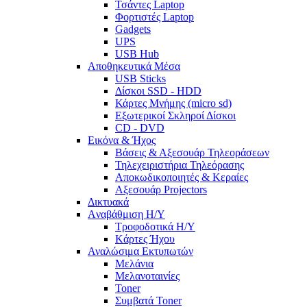
Τσάντες Laptop
Φορτιστές Laptop
Gadgets
UPS
USB Hub
Αποθηκευτικά Μέσα
USB Sticks
Δίσκοι SSD - HDD
Κάρτες Μνήμης (micro sd)
Εξωτερικοί Σκληροί Δίσκοι
CD - DVD
Εικόνα & Ήχος
Βάσεις & Αξεσουάρ Τηλεοράσεων
Τηλεχειριστήρια Τηλεόρασης
Αποκωδικοποιητές & Κεραίες
Αξεσουάρ Projectors
Δικτυακά
Aναβάθμιση Η/Υ
Τροφοδοτικά Η/Υ
Kάρτες Ήχου
Αναλώσιμα Εκτυπωτών
Μελάνια
Μελανοταινίες
Toner
Συμβατά Toner