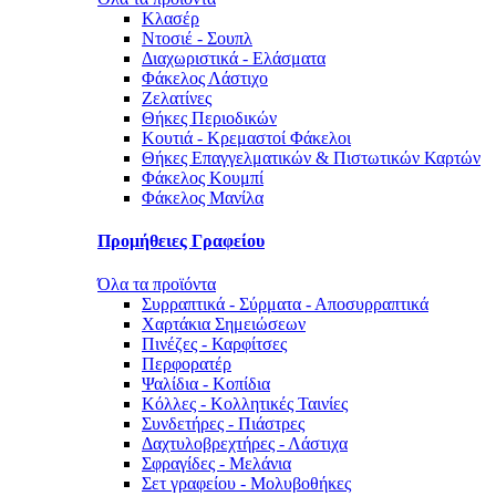
Κλασέρ
Ντοσιέ - Σουπλ
Διαχωριστικά - Ελάσματα
Φάκελος Λάστιχο
Ζελατίνες
Θήκες Περιοδικών
Κουτιά - Κρεμαστοί Φάκελοι
Θήκες Επαγγελματικών & Πιστωτικών Καρτών
Φάκελος Κουμπί
Φάκελος Μανίλα
Προμήθειες Γραφείου
Όλα τα προϊόντα
Συρραπτικά - Σύρματα - Αποσυρραπτικά
Χαρτάκια Σημειώσεων
Πινέζες - Καρφίτσες
Περφορατέρ
Ψαλίδια - Κοπίδια
Κόλλες - Κολλητικές Ταινίες
Συνδετήρες - Πιάστρες
Δαχτυλοβρεχτήρες - Λάστιχα
Σφραγίδες - Μελάνια
Σετ γραφείου - Μολυβοθήκες