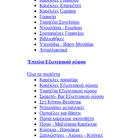
Καρέκλες Επισκέπτη
Καρέκλες Gaming
Γραφεία
Τραπέζια Συνεδρίου
Ντουλάπια - Ερμάριο
Συρταριέρες Γραφείου
Βιβλιοθήκες
Υποπόδια - Βάση Μονάδας
Ανταλλακτικά
'Επιπλα Εξωτερικού χώρου
Όλα τα προϊόντα
Καρέκλες παραλίας
Καρέκλες Εξωτερικού χώρου
Τραπέζια Εξωτερικού χώρου
Σκαμπό- Bar Εξωτερικού χώρου
Σετ Κήπου-Βεράντας
Ντουλάπες μεταλλικές
Ομπρέλες και βάσεις
Πανιά καρέκλας σκηνοθέτη
Πουφ - Μαξιλάρια Καρέκλας
Κιόσκια - Παγκάκια
Ξαπλώστρες - Αιώρες - Κούνιες