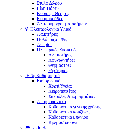
Στυλό Δώρου
Είδη Πάρτυ
Κούπες - Θερμός
Κουμπαράδες
Άλμπουμ γραμματοσήμων
Ηλεκτρολογικά Υλικά
Λαμπτήρες
Πολύπριζα - Φις
Adaptor
Ηλεκτρικές Συσκευές
Ανεμιστήρες
Αφυγραντήρες
Θερμάστρες
Ψησταριές
Είδη Καθαρισμού
Καθαριστικά
Χαρτί Υγείας
Χειροπετσέτες
Σακούλες Απορριμμάτων
Απορρυπαντικά
Καθαριστικά γενικής χρήσης
Καθαριστικά κουζίνας
Καθαριστικά μπάνιου
Κρεμοσάπουνα
Cafe Bar