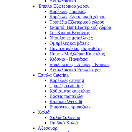
Ανταλλακτικά
'Επιπλα Εξωτερικού χώρου
Καρέκλες παραλίας
Καρέκλες Εξωτερικού χώρου
Τραπέζια Εξωτερικού χώρου
Σκαμπό- Bar Εξωτερικού χώρου
Σετ Κήπου-Βεράντας
Ντουλάπες μεταλλικές
Ομπρέλες και βάσεις
Πανιά καρέκλας σκηνοθέτη
Πουφ - Μαξιλάρια Καρέκλας
Κιόσκια - Παγκάκια
Ξαπλώστρες - Αιώρες - Κούνιες
Ανταλλακτικά Ξαπλώστρας
Έπιπλα Catering
Καρέκλες catering
Τραπέζια catering
Καθίσματα καρεκλας
Βάσεις τραπεζιών
Καπάκια Werzalit
Επιφάνειες τραπεζιών
Χαλιά
Χαλιά Σαλονιού
Παιδικά Χαλιά
Αξεσουάρ