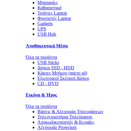
Μπαταρίες
Καθαριστικά
Τσάντες Laptop
Φορτιστές Laptop
Gadgets
UPS
USB Hub
Αποθηκευτικά Μέσα
Όλα τα προϊόντα
USB Sticks
Δίσκοι SSD - HDD
Κάρτες Μνήμης (micro sd)
Εξωτερικοί Σκληροί Δίσκοι
CD - DVD
Εικόνα & Ήχος
Όλα τα προϊόντα
Βάσεις & Αξεσουάρ Τηλεοράσεων
Τηλεχειριστήρια Τηλεόρασης
Αποκωδικοποιητές & Κεραίες
Αξεσουάρ Projectors