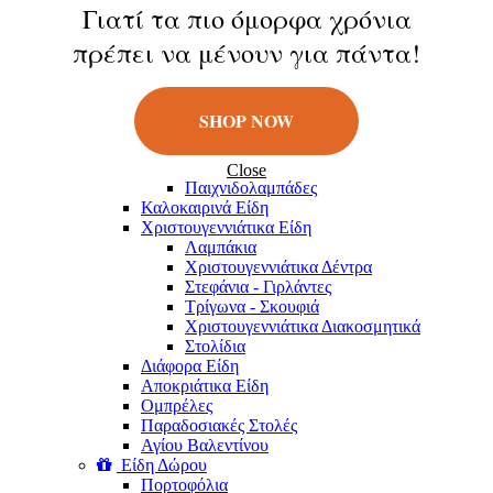
Κούκλες
Γιατί τα πιο όμορφα χρόνια
Φιγούρες
πρέπει να μένουν για πάντα!
Παιχνίδια Εξωτερικού Χώρου
Μπάλες
Πατίνια
Σαπουνόφουσκες
SHOP NOW
Εποχιακά Είδη
Πασχαλινά Είδη
Λαμπάδες
Close
Παιχνιδολαμπάδες
Καλοκαιρινά Eίδη
Χριστουγεννιάτικα Είδη
Λαμπάκια
Χριστουγεννιάτικα Δέντρα
Στεφάνια - Γιρλάντες
Τρίγωνα - Σκουφιά
Χριστουγεννιάτικα Διακοσμητικά
Στολίδια
Διάφορα Είδη
Αποκριάτικα Είδη
Ομπρέλες
Παραδοσιακές Στολές
Αγίου Βαλεντίνου
Είδη Δώρου
Πορτοφόλια