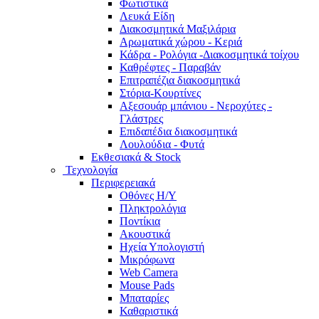
Φωτιστικά
Λευκά Είδη
Διακοσμητικά Μαξιλάρια
Αρωματικά χώρου - Κεριά
Κάδρα - Ρολόγια -Διακοσμητικά τοίχου
Καθρέφτες - Παραβάν
Επιτραπέζια διακοσμητικά
Στόρια-Κουρτίνες
Αξεσουάρ μπάνιου - Νεροχύτες -
Γλάστρες
Επιδαπέδια διακοσμητικά
Λουλούδια - Φυτά
Εκθεσιακά & Stock
Τεχνολογία
Περιφερειακά
Οθόνες Η/Υ
Πληκτρολόγια
Ποντίκια
Ακουστικά
Ηχεία Υπολογιστή
Μικρόφωνα
Web Camera
Mouse Pads
Μπαταρίες
Καθαριστικά