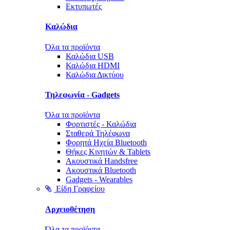
Εκτυπωτές
Καλώδια
Όλα τα προϊόντα
Καλώδια USB
Καλώδια HDMI
Καλώδια Δικτύου
Τηλεφωνία - Gadgets
Όλα τα προϊόντα
Φορτιστές - Καλώδια
Σταθερά Τηλέφωνα
Φορητά Ηχεία Bluetooth
Θήκες Κινητών & Tablets
Ακουστικά Handsfree
Ακουστικά Bluetooth
Gadgets - Wearables
Είδη Γραφείου
Αρχειοθέτηση
Όλα τα προϊόντα