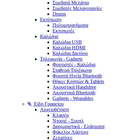
Συμβατά Μελάνια
Συμβατές Μελανοταινίες
Drums
Εκτύπωση
Πολυμηχανήματα
Εκτυπωτές
Καλώδια
Καλώδια USB
Καλώδια HDMI
Καλώδια Δικτύου
Τηλεφωνία - Gadgets
Φορτιστές - Καλώδια
Σταθερά Τηλέφωνα
Φορητά Ηχεία Bluetooth
Θήκες Κινητών & Tablets
Ακουστικά Handsfree
Ακουστικά Bluetooth
Gadgets - Wearables
Είδη Γραφείου
Αρχειοθέτηση
Κλασέρ
Ντοσιέ - Σουπλ
Διαχωριστικά - Ελάσματα
Φάκελος Λάστιχο
Ζελατίνες