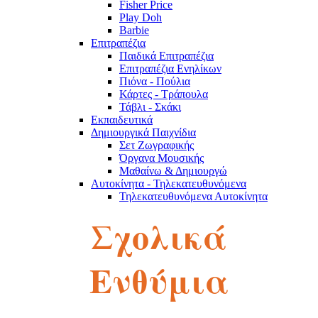
Fisher Price
Play Doh
Barbie
Επιτραπέζια
Παιδικά Επιτραπέζια
Επιτραπέζια Ενηλίκων
Πιόνα - Πούλια
Κάρτες - Τράπουλα
Τάβλι - Σκάκι
Εκπαιδευτικά
Δημιουργικά Παιχνίδια
Σετ Ζωγραφικής
Όργανα Μουσικής
Μαθαίνω & Δημιουργώ
Αυτοκίνητα - Τηλεκατευθυνόμενα
Τηλεκατευθυνόμενα Αυτοκίνητα
Robot
Σχολικά
Αυτοκινητάκια
Πίστες
Παζλ
Παζλ Παιδικά
Ενθύμια
Παζλ Ενηλίκων
Κύβοι του Ρούμπικ
Κούκλες - Λούτρινα
Λούτρινα