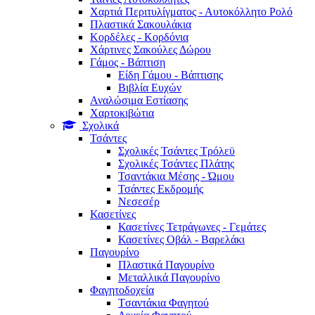
Χαρτιά Περιτυλίγματος - Αυτοκόλλητο Ρολό
Πλαστικά Σακουλάκια
Kορδέλες - Κορδόνια
Χάρτινες Σακούλες Δώρου
Γάμος - Βάπτιση
Είδη Γάμου - Βάπτισης
Βιβλία Ευχών
Αναλώσιμα Εστίασης
Χαρτοκιβώτια
Σχολικά
Τσάντες
Σχολικές Τσάντες Τρόλεϋ
Σχολικές Τσάντες Πλάτης
Τσαντάκια Μέσης - Ώμου
Τσάντες Εκδρομής
Νεσεσέρ
Κασετίνες
Κασετίνες Τετράγωνες - Γεμάτες
Κασετίνες Οβάλ - Βαρελάκι
Παγουρίνo
Πλαστικά Παγουρίνo
Μεταλλικά Παγουρίνo
Φαγητοδοχεία
Tσαντάκια Φαγητού