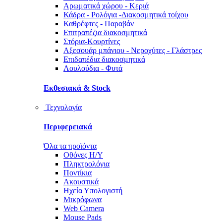
Αρωματικά χώρου - Κεριά
Κάδρα - Ρολόγια -Διακοσμητικά τοίχου
Καθρέφτες - Παραβάν
Επιτραπέζια διακοσμητικά
Στόρια-Κουρτίνες
Αξεσουάρ μπάνιου - Νεροχύτες - Γλάστρες
Επιδαπέδια διακοσμητικά
Λουλούδια - Φυτά
Εκθεσιακά & Stock
Τεχνολογία
Περιφερειακά
Όλα τα προϊόντα
Οθόνες Η/Υ
Πληκτρολόγια
Ποντίκια
Ακουστικά
Ηχεία Υπολογιστή
Μικρόφωνα
Web Camera
Mouse Pads