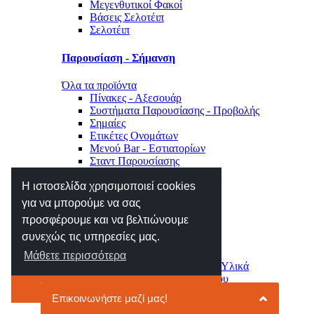
Μεγενθυτικοί Φακοί
Βάσεις Σελοτέιπ
Σελοτέιπ
Παρουσίαση - Σήμανση
Όλα τα προϊόντα
Πίνακες - Αξεσουάρ
Συστήματα Παρουσίασης - Προβολής
Σημαίες
Ετικέτες Ονομάτων
Μενού Bar - Εστιατορίων
Σταντ Παρουσίασης
Σήμανση Χώρου - Επιγραφές
Η ιστοσελίδα χρησιμοποιεί cookies
Μηχανές Γραφείου
για να μπορούμε να σας
προσφέρουμε και να βελτιώνουμε
Όλα τα προϊόντα
συνεχώς τις υπηρεσίες μας.
Αριθμομηχανές
Ετικετογράφοι - Αναλώσιμα
Μάθετε περισσότερα
Μηχανές Πλαστικοποίησης - Υλικά
Φωτιστικά - Ρολόγια Γραφείου
Το κατάλαβα
Συρτάρια - Συρταριέρες
Κλειδοθήκες - Γραμματοκιβώτια