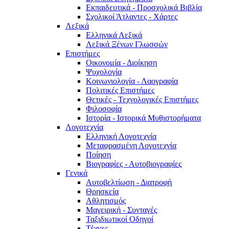
Εκπαιδευτικά - Προσχολικά Βιβλία
Σχολικοί Άτλαντες - Χάρτες
Λεξικά
Ελληνικά Λεξικά
Λεξικά Ξένων Γλωσσών
Επιστήμες
Οικονομία - Διοίκηση
Ψυχολογία
Κοινωνιολογία - Λαογραφία
Πολιτικές Eπιστήμες
Θετικές - Τεχνολογικές Επιστήμες
Φιλοσοφία
Ιστορία - Ιστορικά Μυθιστορήματα
Λογοτεχνία
Ελληνική Λογοτεχνία
Μεταφρασμένη Λογοτεχνία
Ποίηση
Βιογραφίες - Αυτοβιογραφίες
Γενικά
Αυτοβελτίωση - Διατροφή
Θρησκεία
Αθλητισμός
Μαγειρική - Συνταγές
Ταξιδιωτικοί Οδηγοί
Τέχνες