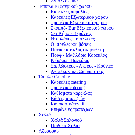
Ανταλλακτικά
'Επιπλα Εξωτερικού χώρου
Καρέκλες παραλίας
Καρέκλες Εξωτερικού χώρου
Τραπέζια Εξωτερικού χώρου
Σκαμπό- Bar Εξωτερικού χώρου
Σετ Κήπου-Βεράντας
Ντουλάπες μεταλλικές
Ομπρέλες και βάσεις
Πανιά καρέκλας σκηνοθέτη
Πουφ - Μαξιλάρια Καρέκλας
Κιόσκια - Παγκάκια
Ξαπλώστρες - Αιώρες - Κούνιες
Ανταλλακτικά Ξαπλώστρας
Έπιπλα Catering
Καρέκλες catering
Τραπέζια catering
Καθίσματα καρεκλας
Βάσεις τραπεζιών
Καπάκια Werzalit
Επιφάνειες τραπεζιών
Χαλιά
Χαλιά Σαλονιού
Παιδικά Χαλιά
Αξεσουάρ