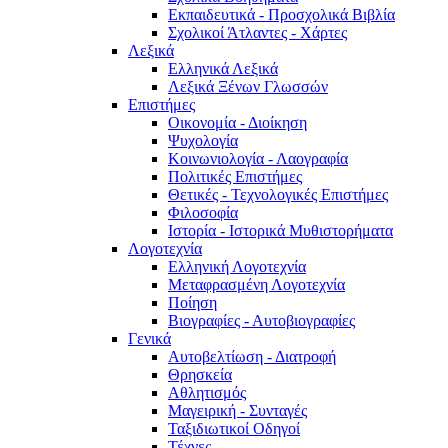
Εκπαιδευτικά - Προσχολικά Βιβλία
Σχολικοί Άτλαντες - Χάρτες
Λεξικά
Ελληνικά Λεξικά
Λεξικά Ξένων Γλωσσών
Επιστήμες
Οικονομία - Διοίκηση
Ψυχολογία
Κοινωνιολογία - Λαογραφία
Πολιτικές Eπιστήμες
Θετικές - Τεχνολογικές Επιστήμες
Φιλοσοφία
Ιστορία - Ιστορικά Μυθιστορήματα
Λογοτεχνία
Ελληνική Λογοτεχνία
Μεταφρασμένη Λογοτεχνία
Ποίηση
Βιογραφίες - Αυτοβιογραφίες
Γενικά
Αυτοβελτίωση - Διατροφή
Θρησκεία
Αθλητισμός
Μαγειρική - Συνταγές
Ταξιδιωτικοί Οδηγοί
Τέχνες