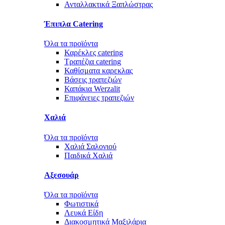
Ανταλλακτικά Ξαπλώστρας
Έπιπλα Catering
Όλα τα προϊόντα
Καρέκλες catering
Τραπέζια catering
Καθίσματα καρεκλας
Βάσεις τραπεζιών
Καπάκια Werzalit
Επιφάνειες τραπεζιών
Χαλιά
Όλα τα προϊόντα
Χαλιά Σαλονιού
Παιδικά Χαλιά
Αξεσουάρ
Όλα τα προϊόντα
Φωτιστικά
Λευκά Είδη
Διακοσμητικά Μαξιλάρια