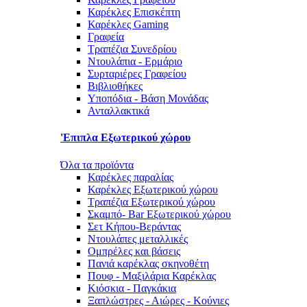
Καρέκλες Επισκέπτη
Καρέκλες Gaming
Γραφεία
Τραπέζια Συνεδρίου
Ντουλάπια - Ερμάριο
Συρταριέρες Γραφείου
Βιβλιοθήκες
Υποπόδια - Βάση Μονάδας
Ανταλλακτικά
'Επιπλα Εξωτερικού χώρου
Όλα τα προϊόντα
Καρέκλες παραλίας
Καρέκλες Εξωτερικού χώρου
Τραπέζια Εξωτερικού χώρου
Σκαμπό- Bar Εξωτερικού χώρου
Σετ Κήπου-Βεράντας
Ντουλάπες μεταλλικές
Ομπρέλες και βάσεις
Πανιά καρέκλας σκηνοθέτη
Πουφ - Μαξιλάρια Καρέκλας
Κιόσκια - Παγκάκια
Ξαπλώστρες - Αιώρες - Κούνιες