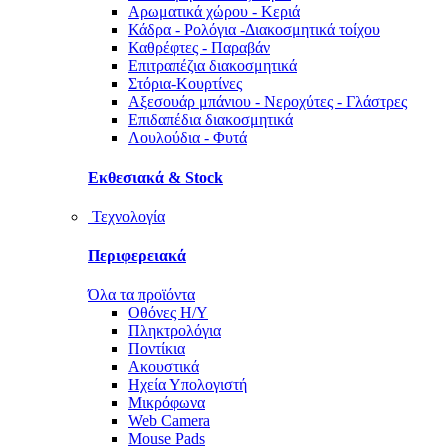
Αρωματικά χώρου - Κεριά
Κάδρα - Ρολόγια -Διακοσμητικά τοίχου
Καθρέφτες - Παραβάν
Επιτραπέζια διακοσμητικά
Στόρια-Κουρτίνες
Αξεσουάρ μπάνιου - Νεροχύτες - Γλάστρες
Επιδαπέδια διακοσμητικά
Λουλούδια - Φυτά
Εκθεσιακά & Stock
Τεχνολογία
Περιφερειακά
Όλα τα προϊόντα
Οθόνες Η/Υ
Πληκτρολόγια
Ποντίκια
Ακουστικά
Ηχεία Υπολογιστή
Μικρόφωνα
Web Camera
Mouse Pads