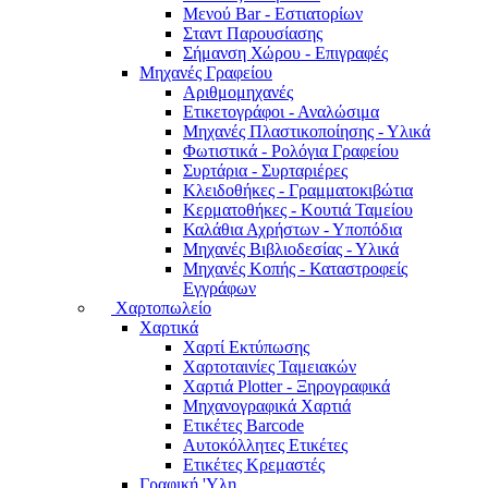
Μενού Bar - Εστιατορίων
Σταντ Παρουσίασης
Σήμανση Χώρου - Επιγραφές
Μηχανές Γραφείου
Αριθμομηχανές
Ετικετογράφοι - Αναλώσιμα
Μηχανές Πλαστικοποίησης - Υλικά
Φωτιστικά - Ρολόγια Γραφείου
Συρτάρια - Συρταριέρες
Κλειδοθήκες - Γραμματοκιβώτια
Κερματοθήκες - Κουτιά Ταμείου
Καλάθια Αχρήστων - Υποπόδια
Μηχανές Βιβλιοδεσίας - Υλικά
Μηχανές Κοπής - Καταστροφείς
Εγγράφων
Χαρτοπωλείο
Χαρτικά
Χαρτί Εκτύπωσης
Χαρτοταινίες Ταμειακών
Χαρτιά Plotter - Ξηρογραφικά
Μηχανογραφικά Χαρτιά
Ετικέτες Barcode
Αυτοκόλλητες Ετικέτες
Ετικέτες Κρεμαστές
Γραφική 'Yλη