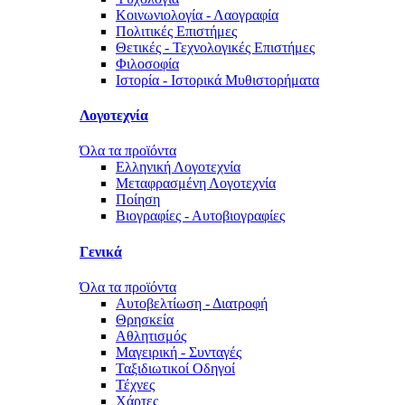
Κοινωνιολογία - Λαογραφία
Πολιτικές Eπιστήμες
Θετικές - Τεχνολογικές Επιστήμες
Φιλοσοφία
Ιστορία - Ιστορικά Μυθιστορήματα
Λογοτεχνία
Όλα τα προϊόντα
Ελληνική Λογοτεχνία
Μεταφρασμένη Λογοτεχνία
Ποίηση
Βιογραφίες - Αυτοβιογραφίες
Γενικά
Όλα τα προϊόντα
Αυτοβελτίωση - Διατροφή
Θρησκεία
Αθλητισμός
Μαγειρική - Συνταγές
Ταξιδιωτικοί Οδηγοί
Τέχνες
Χάρτες