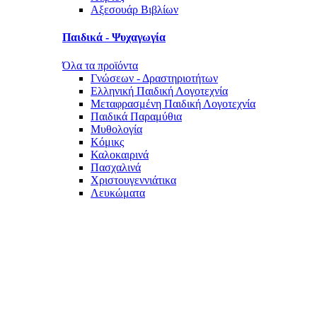
Αξεσουάρ Βιβλίων
Παιδικά - Ψυχαγωγία
Όλα τα προϊόντα
Γνώσεων - Δραστηριοτήτων
Ελληνική Παιδική Λογοτεχνία
Μεταφρασμένη Παιδική Λογοτεχνία
Παιδικά Παραμύθια
Μυθολογία
Κόμικς
Καλοκαιρινά
Πασχαλινά
Χριστουγεννιάτικα
Λευκώματα