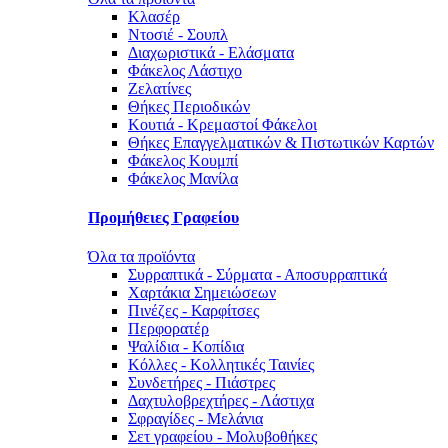
Κλασέρ
Ντοσιέ - Σουπλ
Διαχωριστικά - Ελάσματα
Φάκελος Λάστιχο
Ζελατίνες
Θήκες Περιοδικών
Κουτιά - Κρεμαστοί Φάκελοι
Θήκες Επαγγελματικών & Πιστωτικών Καρτών
Φάκελος Κουμπί
Φάκελος Μανίλα
Προμήθειες Γραφείου
Όλα τα προϊόντα
Συρραπτικά - Σύρματα - Αποσυρραπτικά
Χαρτάκια Σημειώσεων
Πινέζες - Καρφίτσες
Περφορατέρ
Ψαλίδια - Κοπίδια
Κόλλες - Κολλητικές Ταινίες
Συνδετήρες - Πιάστρες
Δαχτυλοβρεχτήρες - Λάστιχα
Σφραγίδες - Μελάνια
Σετ γραφείου - Μολυβοθήκες