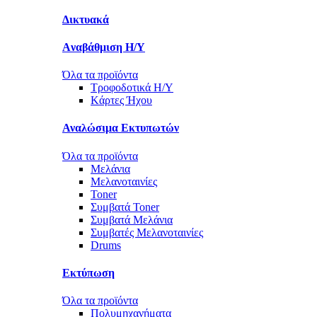
Δικτυακά
Aναβάθμιση Η/Υ
Όλα τα προϊόντα
Τροφοδοτικά Η/Υ
Kάρτες Ήχου
Αναλώσιμα Εκτυπωτών
Όλα τα προϊόντα
Μελάνια
Μελανοταινίες
Toner
Συμβατά Toner
Συμβατά Μελάνια
Συμβατές Μελανοταινίες
Drums
Εκτύπωση
Όλα τα προϊόντα
Πολυμηχανήματα