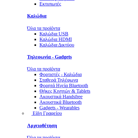
Εκτυπωτές
Καλώδια
Όλα τα προϊόντα
Καλώδια USB
Καλώδια HDMI
Καλώδια Δικτύου
Τηλεφωνία - Gadgets
Όλα τα προϊόντα
Φορτιστές - Καλώδια
Σταθερά Τηλέφωνα
Φορητά Ηχεία Bluetooth
Θήκες Κινητών & Tablets
Ακουστικά Handsfree
Ακουστικά Bluetooth
Gadgets - Wearables
Είδη Γραφείου
Αρχειοθέτηση
Όλα τα προϊόντα