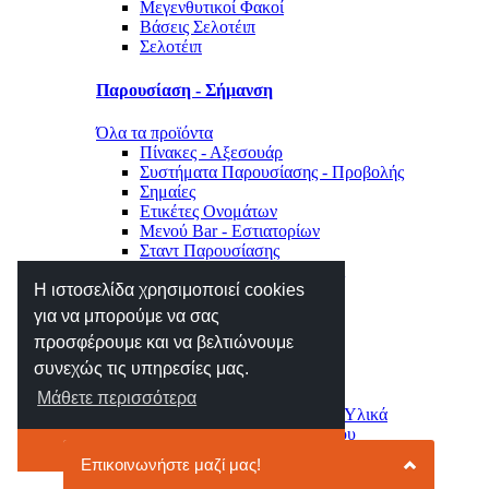
Μεγενθυτικοί Φακοί
Βάσεις Σελοτέιπ
Σελοτέιπ
Παρουσίαση - Σήμανση
Όλα τα προϊόντα
Πίνακες - Αξεσουάρ
Συστήματα Παρουσίασης - Προβολής
Σημαίες
Ετικέτες Ονομάτων
Μενού Bar - Εστιατορίων
Σταντ Παρουσίασης
Σήμανση Χώρου - Επιγραφές
Η ιστοσελίδα χρησιμοποιεί cookies
Μηχανές Γραφείου
για να μπορούμε να σας
προσφέρουμε και να βελτιώνουμε
Όλα τα προϊόντα
συνεχώς τις υπηρεσίες μας.
Αριθμομηχανές
Ετικετογράφοι - Αναλώσιμα
Μάθετε περισσότερα
Μηχανές Πλαστικοποίησης - Υλικά
Φωτιστικά - Ρολόγια Γραφείου
Το κατάλαβα
Συρτάρια - Συρταριέρες
Κλειδοθήκες - Γραμματοκιβώτια