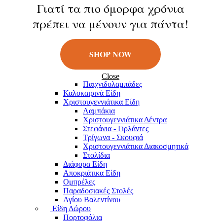
Κούκλες
Γιατί τα πιο όμορφα χρόνια
Φιγούρες
πρέπει να μένουν για πάντα!
Παιχνίδια Εξωτερικού Χώρου
Μπάλες
Πατίνια
Σαπουνόφουσκες
SHOP NOW
Εποχιακά Είδη
Πασχαλινά Είδη
Λαμπάδες
Close
Παιχνιδολαμπάδες
Καλοκαιρινά Eίδη
Χριστουγεννιάτικα Είδη
Λαμπάκια
Χριστουγεννιάτικα Δέντρα
Στεφάνια - Γιρλάντες
Τρίγωνα - Σκουφιά
Χριστουγεννιάτικα Διακοσμητικά
Στολίδια
Διάφορα Είδη
Αποκριάτικα Είδη
Ομπρέλες
Παραδοσιακές Στολές
Αγίου Βαλεντίνου
Είδη Δώρου
Πορτοφόλια