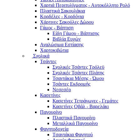
Χαρτιά Περιτυλίγματος - Αυτοκόλλητο Ρολό
Πλαστικά Σακουλάκια
Kορδέλες - Κορδόνια
Χάρτινες Σακούλες Δώρου
Γάμος - Βάπτιση
Είδη Γάμου - Βάπτισης
Βιβλία Ευχών
Αναλώσιμα Εστίασης
Χαρτοκιβώτια
Σχολικά
Τσάντες
Σχολικές Τσάντες Τρόλεϋ
Σχολικές Τσάντες Πλάτης
Τσαντάκια Μέσης - Ώμου
Τσάντες Εκδρομής
Νεσεσέρ
Κασετίνες
Κασετίνες Τετράγωνες - Γεμάτες
Κασετίνες Οβάλ - Βαρελάκι
Παγουρίνo
Πλαστικά Παγουρίνo
Μεταλλικά Παγουρίνo
Φαγητοδοχεία
Tσαντάκια Φαγητού