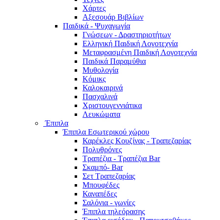
Χάρτες
Αξεσουάρ Βιβλίων
Παιδικά - Ψυχαγωγία
Γνώσεων - Δραστηριοτήτων
Ελληνική Παιδική Λογοτεχνία
Μεταφρασμένη Παιδική Λογοτεχνία
Παιδικά Παραμύθια
Μυθολογία
Κόμικς
Καλοκαιρινά
Πασχαλινά
Χριστουγεννιάτικα
Λευκώματα
Έπιπλα
Έπιπλα Εσωτερικού χώρου
Καρέκλες Κουζίνας - Τραπεζαρίας
Πολυθρόνες
Τραπέζια - Τραπέζια Bar
Σκαμπό- Bar
Σετ Τραπεζαρίας
Μπουφέδες
Καναπέδες
Σαλόνια - γωνίες
Έπιπλα τηλεόρασης