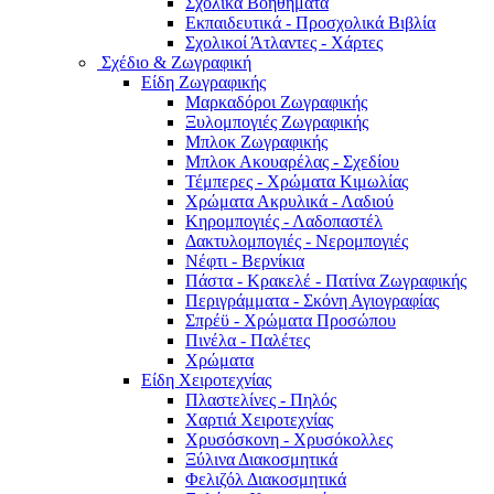
Σχολικά Βοηθήματα
Εκπαιδευτικά - Προσχολικά Βιβλία
Σχολικοί Άτλαντες - Χάρτες
Σχέδιο & Ζωγραφική
Είδη Ζωγραφικής
Μαρκαδόροι Ζωγραφικής
Ξυλομπογιές Ζωγραφικής
Μπλοκ Ζωγραφικής
Μπλοκ Ακουαρέλας - Σχεδίου
Τέμπερες - Χρώματα Κιμωλίας
Χρώματα Ακρυλικά - Λαδιού
Κηρομπογιές - Λαδοπαστέλ
Δακτυλομπογιές - Νερομπογιές
Νέφτι - Βερνίκια
Πάστα - Κρακελέ - Πατίνα Ζωγραφικής
Περιγράμματα - Σκόνη Αγιογραφίας
Σπρέϋ - Χρώματα Προσώπου
Πινέλα - Παλέτες
Χρώματα
Είδη Χειροτεχνίας
Πλαστελίνες - Πηλός
Χαρτιά Χειροτεχνίας
Χρυσόσκονη - Χρυσόκoλλες
Ξύλινα Διακοσμητικά
Φελιζόλ Διακοσμητικά