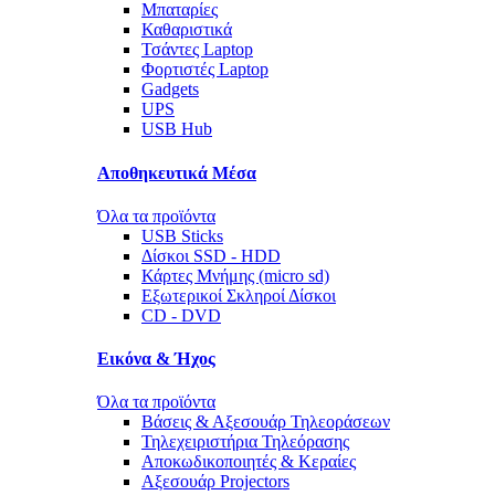
Μπαταρίες
Καθαριστικά
Τσάντες Laptop
Φορτιστές Laptop
Gadgets
UPS
USB Hub
Αποθηκευτικά Μέσα
Όλα τα προϊόντα
USB Sticks
Δίσκοι SSD - HDD
Κάρτες Μνήμης (micro sd)
Εξωτερικοί Σκληροί Δίσκοι
CD - DVD
Εικόνα & Ήχος
Όλα τα προϊόντα
Βάσεις & Αξεσουάρ Τηλεοράσεων
Τηλεχειριστήρια Τηλεόρασης
Αποκωδικοποιητές & Κεραίες
Αξεσουάρ Projectors