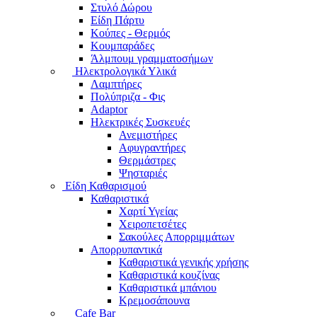
Στυλό Δώρου
Είδη Πάρτυ
Κούπες - Θερμός
Κουμπαράδες
Άλμπουμ γραμματοσήμων
Ηλεκτρολογικά Υλικά
Λαμπτήρες
Πολύπριζα - Φις
Adaptor
Ηλεκτρικές Συσκευές
Ανεμιστήρες
Αφυγραντήρες
Θερμάστρες
Ψησταριές
Είδη Καθαρισμού
Καθαριστικά
Χαρτί Υγείας
Χειροπετσέτες
Σακούλες Απορριμμάτων
Απορρυπαντικά
Καθαριστικά γενικής χρήσης
Καθαριστικά κουζίνας
Καθαριστικά μπάνιου
Κρεμοσάπουνα
Cafe Bar