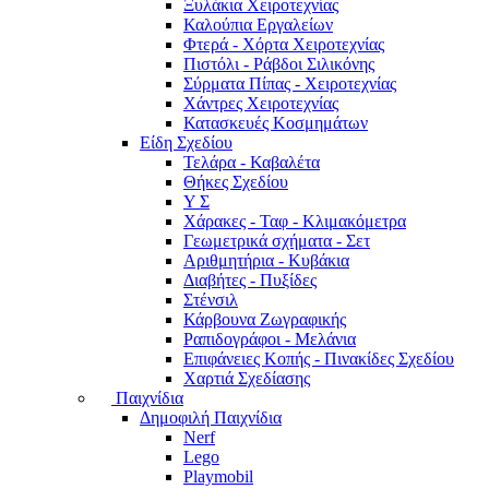
Ξυλάκια Χειροτεχνίας
Καλούπια Εργαλείων
Φτερά - Χόρτα Xειροτεχνίας
Πιστόλι - Ράβδοι Σιλικόνης
Σύρματα Πίπας - Χειροτεχνίας
Χάντρες Χειροτεχνίας
Κατασκευές Κοσμημάτων
Είδη Σχεδίου
Τελάρα - Καβαλέτα
Θήκες Σχεδίου
Υ Σ
Χάρακες - Ταφ - Κλιμακόμετρα
Γεωμετρικά σχήματα - Σετ
Αριθμητήρια - Κυβάκια
Διαβήτες - Πυξίδες
Στένσιλ
Κάρβουνα Ζωγραφικής
Ραπιδογράφοι - Μελάνια
Επιφάνειες Κοπής - Πινακίδες Σχεδίου
Χαρτιά Σχεδίασης
Παιχνίδια
Δημοφιλή Παιχνίδια
Nerf
Lego
Playmobil