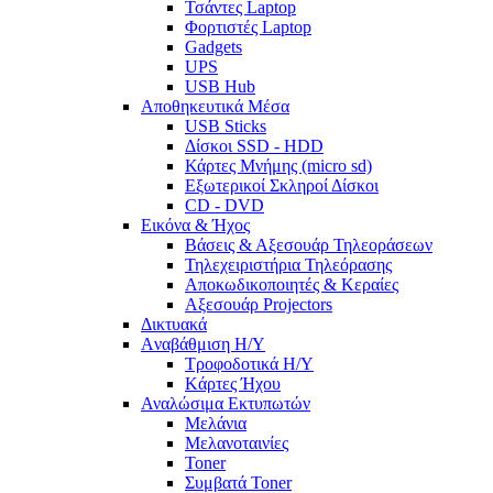
Τσάντες Laptop
Φορτιστές Laptop
Gadgets
UPS
USB Hub
Αποθηκευτικά Μέσα
USB Sticks
Δίσκοι SSD - HDD
Κάρτες Μνήμης (micro sd)
Εξωτερικοί Σκληροί Δίσκοι
CD - DVD
Εικόνα & Ήχος
Βάσεις & Αξεσουάρ Τηλεοράσεων
Τηλεχειριστήρια Τηλεόρασης
Αποκωδικοποιητές & Κεραίες
Αξεσουάρ Projectors
Δικτυακά
Aναβάθμιση Η/Υ
Τροφοδοτικά Η/Υ
Kάρτες Ήχου
Αναλώσιμα Εκτυπωτών
Μελάνια
Μελανοταινίες
Toner
Συμβατά Toner