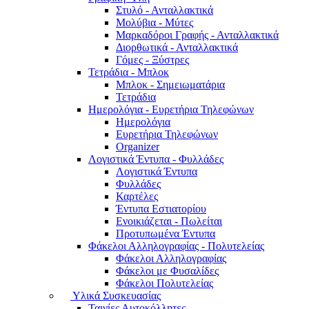
Στυλό - Ανταλλακτικά
Μολύβια - Μύτες
Μαρκαδόροι Γραφής - Ανταλλακτικά
Διορθωτικά - Ανταλλακτικά
Γόμες - Ξύστρες
Τετράδια - Μπλοκ
Μπλοκ - Σημειωματάρια
Τετράδια
Ημερολόγια - Ευρετήρια Τηλεφώνων
Ημερολόγια
Ευρετήρια Τηλεφώνων
Organizer
Λογιστικά Έντυπα - Φυλλάδες
Λογιστικά Έντυπα
Φυλλάδες
Καρτέλες
Έντυπα Εστιατορίου
Ενοικιάζεται - Πωλείται
Προτυπωμένα Έντυπα
Φάκελοι Αλληλογραφίας - Πολυτελείας
Φάκελοι Αλληλογραφίας
Φάκελοι με Φυσαλίδες
Φάκελοι Πολυτελείας
Υλικά Συσκευασίας
Ταινίες Αυτοκόλλητες