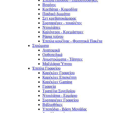
Έπιπλα εισόδου - Παπουτσοθήκες
Βιτρίνες
Κρεβάτια - Κομοδίνα
Παιδικό δωμάτιο
Σετ κρεβατοκάμαρας
Συρταριέρες - τουαλέτες
Ντουλάπες
Καλόγεροι - Κρεμάστρες
Ράφια τοίχου
Έπιπλα κουζίνας - Φοιτητικά Πακέτα
Στρώματα
Ανατομικά
Ορθοπεδικά
Ανωστρώματα - Τάπητες
Μαξιλάρια Ύπνου
Έπιπλα Γραφείου
Καρέκλες Γραφείου
Καρέκλες Επισκέπτη
Καρέκλες Gaming
Γραφεία
Τραπέζια Συνεδρίου
Ντουλάπια - Ερμάριο
Συρταριέρες Γραφείου
Βιβλιοθήκες
Υποπόδια - Βάση Μονάδας