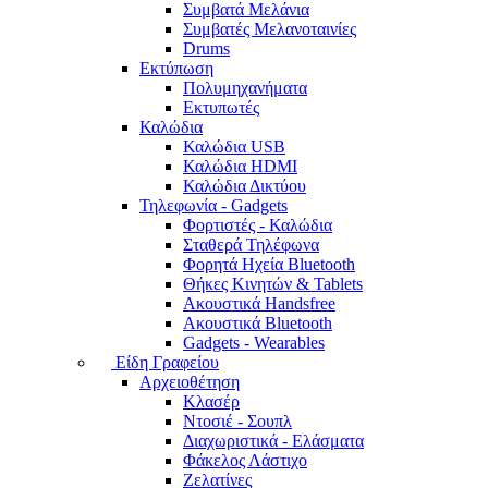
Συμβατά Μελάνια
Συμβατές Μελανοταινίες
Drums
Εκτύπωση
Πολυμηχανήματα
Εκτυπωτές
Καλώδια
Καλώδια USB
Καλώδια HDMI
Καλώδια Δικτύου
Τηλεφωνία - Gadgets
Φορτιστές - Καλώδια
Σταθερά Τηλέφωνα
Φορητά Ηχεία Bluetooth
Θήκες Κινητών & Tablets
Ακουστικά Handsfree
Ακουστικά Bluetooth
Gadgets - Wearables
Είδη Γραφείου
Αρχειοθέτηση
Κλασέρ
Ντοσιέ - Σουπλ
Διαχωριστικά - Ελάσματα
Φάκελος Λάστιχο
Ζελατίνες