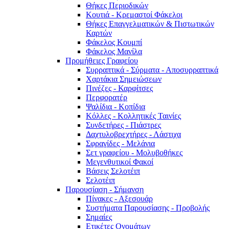
Θήκες Περιοδικών
Κουτιά - Κρεμαστοί Φάκελοι
Θήκες Επαγγελματικών & Πιστωτικών
Καρτών
Φάκελος Κουμπί
Φάκελος Μανίλα
Προμήθειες Γραφείου
Συρραπτικά - Σύρματα - Αποσυρραπτικά
Χαρτάκια Σημειώσεων
Πινέζες - Καρφίτσες
Περφορατέρ
Ψαλίδια - Κοπίδια
Κόλλες - Κολλητικές Ταινίες
Συνδετήρες - Πιάστρες
Δαχτυλοβρεχτήρες - Λάστιχα
Σφραγίδες - Μελάνια
Σετ γραφείου - Μολυβοθήκες
Μεγενθυτικοί Φακοί
Βάσεις Σελοτέιπ
Σελοτέιπ
Παρουσίαση - Σήμανση
Πίνακες - Αξεσουάρ
Συστήματα Παρουσίασης - Προβολής
Σημαίες
Ετικέτες Ονομάτων