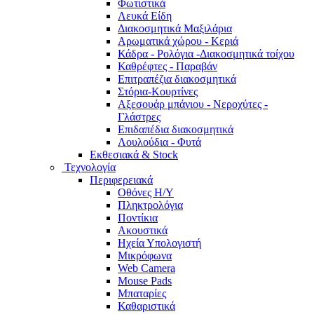
Φωτιστικά
Λευκά Είδη
Διακοσμητικά Μαξιλάρια
Αρωματικά χώρου - Κεριά
Κάδρα - Ρολόγια -Διακοσμητικά τοίχου
Καθρέφτες - Παραβάν
Επιτραπέζια διακοσμητικά
Στόρια-Κουρτίνες
Αξεσουάρ μπάνιου - Νεροχύτες -
Γλάστρες
Επιδαπέδια διακοσμητικά
Λουλούδια - Φυτά
Εκθεσιακά & Stock
Τεχνολογία
Περιφερειακά
Οθόνες Η/Υ
Πληκτρολόγια
Ποντίκια
Ακουστικά
Ηχεία Υπολογιστή
Μικρόφωνα
Web Camera
Mouse Pads
Μπαταρίες
Καθαριστικά