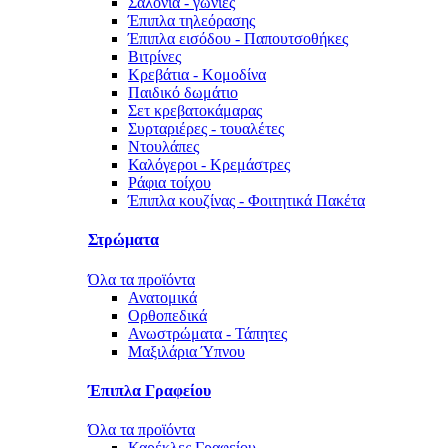
Σαλόνια - γωνίες
Έπιπλα τηλεόρασης
Έπιπλα εισόδου - Παπουτσοθήκες
Βιτρίνες
Κρεβάτια - Κομοδίνα
Παιδικό δωμάτιο
Σετ κρεβατοκάμαρας
Συρταριέρες - τουαλέτες
Ντουλάπες
Καλόγεροι - Κρεμάστρες
Ράφια τοίχου
Έπιπλα κουζίνας - Φοιτητικά Πακέτα
Στρώματα
Όλα τα προϊόντα
Ανατομικά
Ορθοπεδικά
Ανωστρώματα - Τάπητες
Μαξιλάρια Ύπνου
Έπιπλα Γραφείου
Όλα τα προϊόντα
Καρέκλες Γραφείου