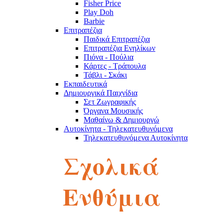
Fisher Price
Play Doh
Barbie
Επιτραπέζια
Παιδικά Επιτραπέζια
Επιτραπέζια Ενηλίκων
Πιόνα - Πούλια
Κάρτες - Τράπουλα
Τάβλι - Σκάκι
Εκπαιδευτικά
Δημιουργικά Παιχνίδια
Σετ Ζωγραφικής
Όργανα Μουσικής
Μαθαίνω & Δημιουργώ
Αυτοκίνητα - Τηλεκατευθυνόμενα
Τηλεκατευθυνόμενα Αυτοκίνητα
Robot
Σχολικά
Αυτοκινητάκια
Πίστες
Παζλ
Παζλ Παιδικά
Ενθύμια
Παζλ Ενηλίκων
Κύβοι του Ρούμπικ
Κούκλες - Λούτρινα
Λούτρινα