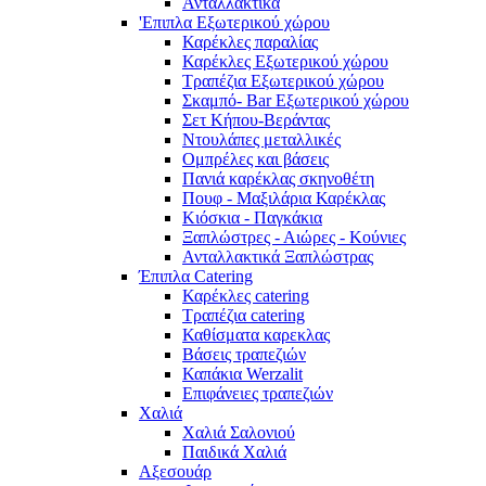
Ανταλλακτικά
'Επιπλα Εξωτερικού χώρου
Καρέκλες παραλίας
Καρέκλες Εξωτερικού χώρου
Τραπέζια Εξωτερικού χώρου
Σκαμπό- Bar Εξωτερικού χώρου
Σετ Κήπου-Βεράντας
Ντουλάπες μεταλλικές
Ομπρέλες και βάσεις
Πανιά καρέκλας σκηνοθέτη
Πουφ - Μαξιλάρια Καρέκλας
Κιόσκια - Παγκάκια
Ξαπλώστρες - Αιώρες - Κούνιες
Ανταλλακτικά Ξαπλώστρας
Έπιπλα Catering
Καρέκλες catering
Τραπέζια catering
Καθίσματα καρεκλας
Βάσεις τραπεζιών
Καπάκια Werzalit
Επιφάνειες τραπεζιών
Χαλιά
Χαλιά Σαλονιού
Παιδικά Χαλιά
Αξεσουάρ