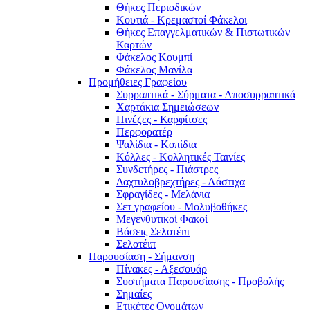
Θήκες Περιοδικών
Κουτιά - Κρεμαστοί Φάκελοι
Θήκες Επαγγελματικών & Πιστωτικών
Καρτών
Φάκελος Κουμπί
Φάκελος Μανίλα
Προμήθειες Γραφείου
Συρραπτικά - Σύρματα - Αποσυρραπτικά
Χαρτάκια Σημειώσεων
Πινέζες - Καρφίτσες
Περφορατέρ
Ψαλίδια - Κοπίδια
Κόλλες - Κολλητικές Ταινίες
Συνδετήρες - Πιάστρες
Δαχτυλοβρεχτήρες - Λάστιχα
Σφραγίδες - Μελάνια
Σετ γραφείου - Μολυβοθήκες
Μεγενθυτικοί Φακοί
Βάσεις Σελοτέιπ
Σελοτέιπ
Παρουσίαση - Σήμανση
Πίνακες - Αξεσουάρ
Συστήματα Παρουσίασης - Προβολής
Σημαίες
Ετικέτες Ονομάτων