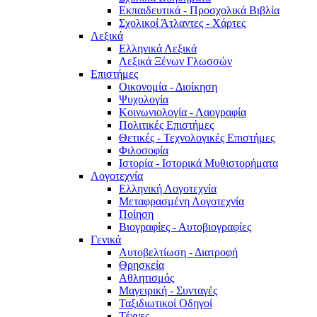
Εκπαιδευτικά - Προσχολικά Βιβλία
Σχολικοί Άτλαντες - Χάρτες
Λεξικά
Ελληνικά Λεξικά
Λεξικά Ξένων Γλωσσών
Επιστήμες
Οικονομία - Διοίκηση
Ψυχολογία
Κοινωνιολογία - Λαογραφία
Πολιτικές Eπιστήμες
Θετικές - Τεχνολογικές Επιστήμες
Φιλοσοφία
Ιστορία - Ιστορικά Μυθιστορήματα
Λογοτεχνία
Ελληνική Λογοτεχνία
Μεταφρασμένη Λογοτεχνία
Ποίηση
Βιογραφίες - Αυτοβιογραφίες
Γενικά
Αυτοβελτίωση - Διατροφή
Θρησκεία
Αθλητισμός
Μαγειρική - Συνταγές
Ταξιδιωτικοί Οδηγοί
Τέχνες