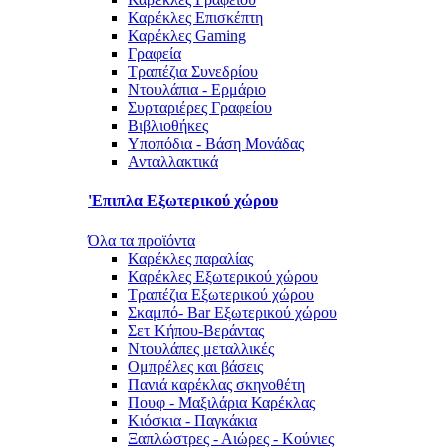
Καρέκλες Επισκέπτη
Καρέκλες Gaming
Γραφεία
Τραπέζια Συνεδρίου
Ντουλάπια - Ερμάριο
Συρταριέρες Γραφείου
Βιβλιοθήκες
Υποπόδια - Βάση Μονάδας
Ανταλλακτικά
'Επιπλα Εξωτερικού χώρου
Όλα τα προϊόντα
Καρέκλες παραλίας
Καρέκλες Εξωτερικού χώρου
Τραπέζια Εξωτερικού χώρου
Σκαμπό- Bar Εξωτερικού χώρου
Σετ Κήπου-Βεράντας
Ντουλάπες μεταλλικές
Ομπρέλες και βάσεις
Πανιά καρέκλας σκηνοθέτη
Πουφ - Μαξιλάρια Καρέκλας
Κιόσκια - Παγκάκια
Ξαπλώστρες - Αιώρες - Κούνιες