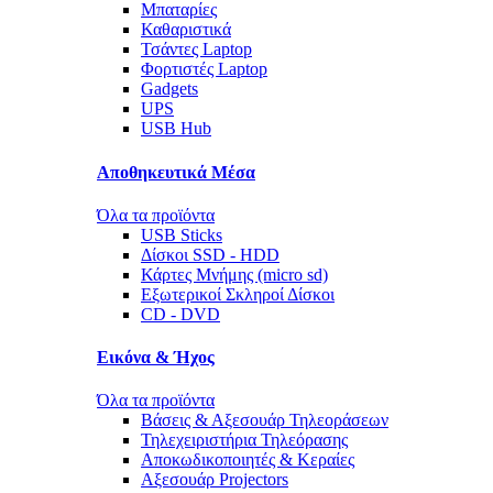
Μπαταρίες
Καθαριστικά
Τσάντες Laptop
Φορτιστές Laptop
Gadgets
UPS
USB Hub
Αποθηκευτικά Μέσα
Όλα τα προϊόντα
USB Sticks
Δίσκοι SSD - HDD
Κάρτες Μνήμης (micro sd)
Εξωτερικοί Σκληροί Δίσκοι
CD - DVD
Εικόνα & Ήχος
Όλα τα προϊόντα
Βάσεις & Αξεσουάρ Τηλεοράσεων
Τηλεχειριστήρια Τηλεόρασης
Αποκωδικοποιητές & Κεραίες
Αξεσουάρ Projectors