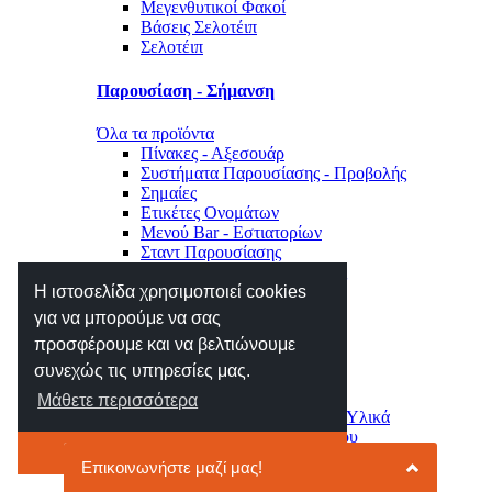
Μεγενθυτικοί Φακοί
Βάσεις Σελοτέιπ
Σελοτέιπ
Παρουσίαση - Σήμανση
Όλα τα προϊόντα
Πίνακες - Αξεσουάρ
Συστήματα Παρουσίασης - Προβολής
Σημαίες
Ετικέτες Ονομάτων
Μενού Bar - Εστιατορίων
Σταντ Παρουσίασης
Σήμανση Χώρου - Επιγραφές
Η ιστοσελίδα χρησιμοποιεί cookies
Μηχανές Γραφείου
για να μπορούμε να σας
προσφέρουμε και να βελτιώνουμε
Όλα τα προϊόντα
συνεχώς τις υπηρεσίες μας.
Αριθμομηχανές
Ετικετογράφοι - Αναλώσιμα
Μάθετε περισσότερα
Μηχανές Πλαστικοποίησης - Υλικά
Φωτιστικά - Ρολόγια Γραφείου
Το κατάλαβα
Συρτάρια - Συρταριέρες
Κλειδοθήκες - Γραμματοκιβώτια