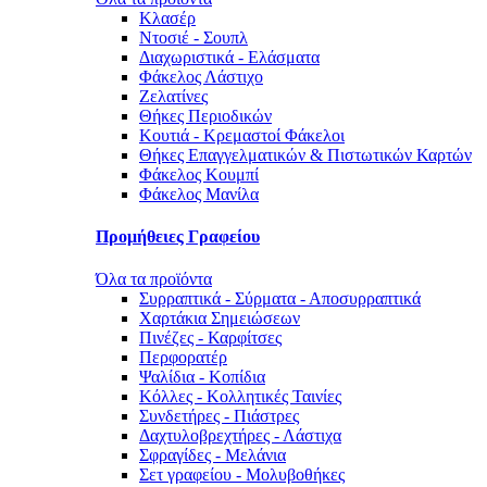
Κλασέρ
Ντοσιέ - Σουπλ
Διαχωριστικά - Ελάσματα
Φάκελος Λάστιχο
Ζελατίνες
Θήκες Περιοδικών
Κουτιά - Κρεμαστοί Φάκελοι
Θήκες Επαγγελματικών & Πιστωτικών Καρτών
Φάκελος Κουμπί
Φάκελος Μανίλα
Προμήθειες Γραφείου
Όλα τα προϊόντα
Συρραπτικά - Σύρματα - Αποσυρραπτικά
Χαρτάκια Σημειώσεων
Πινέζες - Καρφίτσες
Περφορατέρ
Ψαλίδια - Κοπίδια
Κόλλες - Κολλητικές Ταινίες
Συνδετήρες - Πιάστρες
Δαχτυλοβρεχτήρες - Λάστιχα
Σφραγίδες - Μελάνια
Σετ γραφείου - Μολυβοθήκες