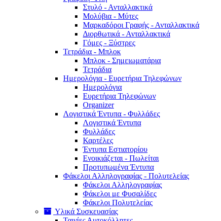
Στυλό - Ανταλλακτικά
Μολύβια - Μύτες
Μαρκαδόροι Γραφής - Ανταλλακτικά
Διορθωτικά - Ανταλλακτικά
Γόμες - Ξύστρες
Τετράδια - Μπλοκ
Μπλοκ - Σημειωματάρια
Τετράδια
Ημερολόγια - Ευρετήρια Τηλεφώνων
Ημερολόγια
Ευρετήρια Τηλεφώνων
Organizer
Λογιστικά Έντυπα - Φυλλάδες
Λογιστικά Έντυπα
Φυλλάδες
Καρτέλες
Έντυπα Εστιατορίου
Ενοικιάζεται - Πωλείται
Προτυπωμένα Έντυπα
Φάκελοι Αλληλογραφίας - Πολυτελείας
Φάκελοι Αλληλογραφίας
Φάκελοι με Φυσαλίδες
Φάκελοι Πολυτελείας
Υλικά Συσκευασίας
Ταινίες Αυτοκόλλητες