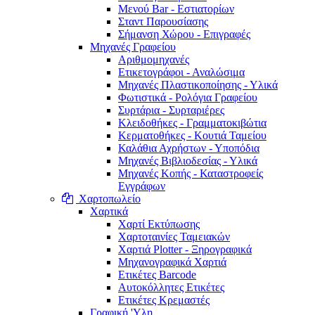
Μενού Bar - Εστιατορίων
Σταντ Παρουσίασης
Σήμανση Χώρου - Επιγραφές
Μηχανές Γραφείου
Αριθμομηχανές
Ετικετογράφοι - Αναλώσιμα
Μηχανές Πλαστικοποίησης - Υλικά
Φωτιστικά - Ρολόγια Γραφείου
Συρτάρια - Συρταριέρες
Κλειδοθήκες - Γραμματοκιβώτια
Κερματοθήκες - Κουτιά Ταμείου
Καλάθια Αχρήστων - Υποπόδια
Μηχανές Βιβλιοδεσίας - Υλικά
Μηχανές Κοπής - Καταστροφείς
Εγγράφων
Χαρτοπωλείο
Χαρτικά
Χαρτί Εκτύπωσης
Χαρτοταινίες Ταμειακών
Χαρτιά Plotter - Ξηρογραφικά
Μηχανογραφικά Χαρτιά
Ετικέτες Barcode
Αυτοκόλλητες Ετικέτες
Ετικέτες Κρεμαστές
Γραφική 'Yλη