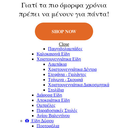
Κούκλες
Γιατί τα πιο όμορφα χρόνια
Φιγούρες
πρέπει να μένουν για πάντα!
Παιχνίδια Εξωτερικού Χώρου
Μπάλες
Πατίνια
Σαπουνόφουσκες
SHOP NOW
Εποχιακά Είδη
Πασχαλινά Είδη
Λαμπάδες
Close
Παιχνιδολαμπάδες
Καλοκαιρινά Eίδη
Χριστουγεννιάτικα Είδη
Λαμπάκια
Χριστουγεννιάτικα Δέντρα
Στεφάνια - Γιρλάντες
Τρίγωνα - Σκουφιά
Χριστουγεννιάτικα Διακοσμητικά
Στολίδια
Διάφορα Είδη
Αποκριάτικα Είδη
Ομπρέλες
Παραδοσιακές Στολές
Αγίου Βαλεντίνου
Είδη Δώρου
Πορτοφόλια