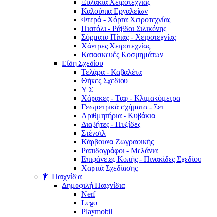
Ξυλάκια Χειροτεχνίας
Καλούπια Εργαλείων
Φτερά - Χόρτα Xειροτεχνίας
Πιστόλι - Ράβδοι Σιλικόνης
Σύρματα Πίπας - Χειροτεχνίας
Χάντρες Χειροτεχνίας
Κατασκευές Κοσμημάτων
Είδη Σχεδίου
Τελάρα - Καβαλέτα
Θήκες Σχεδίου
Υ Σ
Χάρακες - Ταφ - Κλιμακόμετρα
Γεωμετρικά σχήματα - Σετ
Αριθμητήρια - Κυβάκια
Διαβήτες - Πυξίδες
Στένσιλ
Κάρβουνα Ζωγραφικής
Ραπιδογράφοι - Μελάνια
Επιφάνειες Κοπής - Πινακίδες Σχεδίου
Χαρτιά Σχεδίασης
Παιχνίδια
Δημοφιλή Παιχνίδια
Nerf
Lego
Playmobil