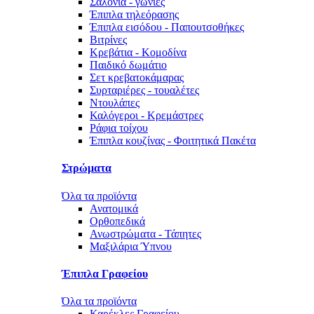
Σαλόνια - γωνίες
Έπιπλα τηλεόρασης
Έπιπλα εισόδου - Παπουτσοθήκες
Βιτρίνες
Κρεβάτια - Κομοδίνα
Παιδικό δωμάτιο
Σετ κρεβατοκάμαρας
Συρταριέρες - τουαλέτες
Ντουλάπες
Καλόγεροι - Κρεμάστρες
Ράφια τοίχου
Έπιπλα κουζίνας - Φοιτητικά Πακέτα
Στρώματα
Όλα τα προϊόντα
Ανατομικά
Ορθοπεδικά
Ανωστρώματα - Τάπητες
Μαξιλάρια Ύπνου
Έπιπλα Γραφείου
Όλα τα προϊόντα
Καρέκλες Γραφείου