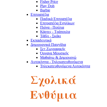
Fisher Price
Play Doh
Barbie
Επιτραπέζια
Παιδικά Επιτραπέζια
Επιτραπέζια Ενηλίκων
Πιόνα - Πούλια
Κάρτες - Τράπουλα
Τάβλι - Σκάκι
Εκπαιδευτικά
Δημιουργικά Παιχνίδια
Σετ Ζωγραφικής
Όργανα Μουσικής
Μαθαίνω & Δημιουργώ
Αυτοκίνητα - Τηλεκατευθυνόμενα
Τηλεκατευθυνόμενα Αυτοκίνητα
Robot
Σχολικά
Αυτοκινητάκια
Πίστες
Παζλ
Παζλ Παιδικά
Ενθύμια
Παζλ Ενηλίκων
Κύβοι του Ρούμπικ
Κούκλες - Λούτρινα
Λούτρινα