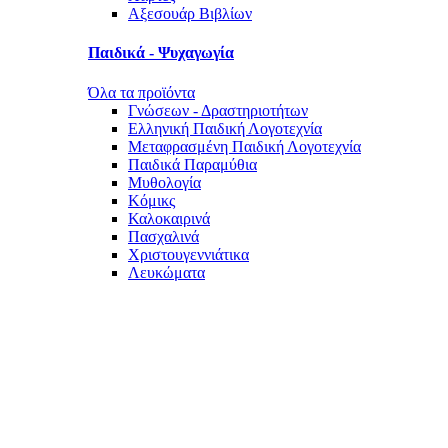
Αξεσουάρ Βιβλίων
Παιδικά - Ψυχαγωγία
Όλα τα προϊόντα
Γνώσεων - Δραστηριοτήτων
Ελληνική Παιδική Λογοτεχνία
Μεταφρασμένη Παιδική Λογοτεχνία
Παιδικά Παραμύθια
Μυθολογία
Κόμικς
Καλοκαιρινά
Πασχαλινά
Χριστουγεννιάτικα
Λευκώματα