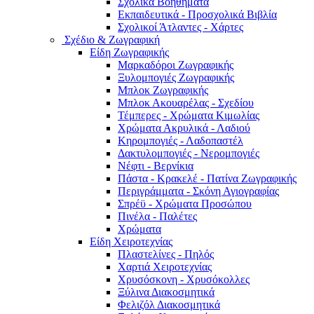
Σχολικά Βοηθήματα
Εκπαιδευτικά - Προσχολικά Βιβλία
Σχολικοί Άτλαντες - Χάρτες
Σχέδιο & Ζωγραφική
Είδη Ζωγραφικής
Μαρκαδόροι Ζωγραφικής
Ξυλομπογιές Ζωγραφικής
Μπλοκ Ζωγραφικής
Μπλοκ Ακουαρέλας - Σχεδίου
Τέμπερες - Χρώματα Κιμωλίας
Χρώματα Ακρυλικά - Λαδιού
Κηρομπογιές - Λαδοπαστέλ
Δακτυλομπογιές - Νερομπογιές
Νέφτι - Βερνίκια
Πάστα - Κρακελέ - Πατίνα Ζωγραφικής
Περιγράμματα - Σκόνη Αγιογραφίας
Σπρέϋ - Χρώματα Προσώπου
Πινέλα - Παλέτες
Χρώματα
Είδη Χειροτεχνίας
Πλαστελίνες - Πηλός
Χαρτιά Χειροτεχνίας
Χρυσόσκονη - Χρυσόκoλλες
Ξύλινα Διακοσμητικά
Φελιζόλ Διακοσμητικά