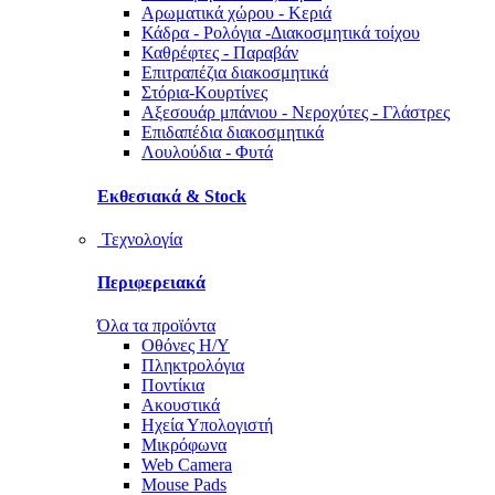
Αρωματικά χώρου - Κεριά
Κάδρα - Ρολόγια -Διακοσμητικά τοίχου
Καθρέφτες - Παραβάν
Επιτραπέζια διακοσμητικά
Στόρια-Κουρτίνες
Αξεσουάρ μπάνιου - Νεροχύτες - Γλάστρες
Επιδαπέδια διακοσμητικά
Λουλούδια - Φυτά
Εκθεσιακά & Stock
Τεχνολογία
Περιφερειακά
Όλα τα προϊόντα
Οθόνες Η/Υ
Πληκτρολόγια
Ποντίκια
Ακουστικά
Ηχεία Υπολογιστή
Μικρόφωνα
Web Camera
Mouse Pads