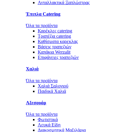
Ανταλλακτικά Ξαπλώστρας
Έπιπλα Catering
Όλα τα προϊόντα
Καρέκλες catering
Τραπέζια catering
Καθίσματα καρεκλας
Βάσεις τραπεζιών
Καπάκια Werzalit
Επιφάνειες τραπεζιών
Χαλιά
Όλα τα προϊόντα
Χαλιά Σαλονιού
Παιδικά Χαλιά
Αξεσουάρ
Όλα τα προϊόντα
Φωτιστικά
Λευκά Είδη
Διακοσμητικά Μαξιλάρια