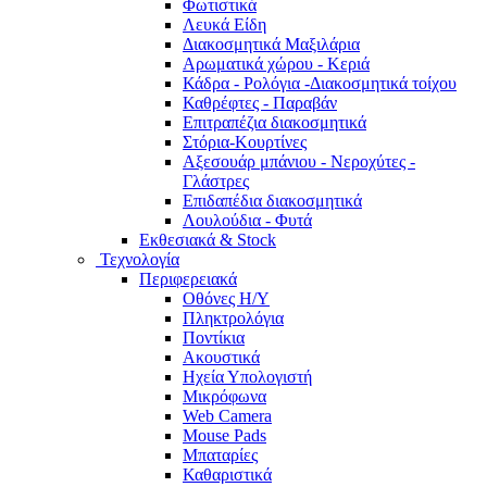
Φωτιστικά
Λευκά Είδη
Διακοσμητικά Μαξιλάρια
Αρωματικά χώρου - Κεριά
Κάδρα - Ρολόγια -Διακοσμητικά τοίχου
Καθρέφτες - Παραβάν
Επιτραπέζια διακοσμητικά
Στόρια-Κουρτίνες
Αξεσουάρ μπάνιου - Νεροχύτες -
Γλάστρες
Επιδαπέδια διακοσμητικά
Λουλούδια - Φυτά
Εκθεσιακά & Stock
Τεχνολογία
Περιφερειακά
Οθόνες Η/Υ
Πληκτρολόγια
Ποντίκια
Ακουστικά
Ηχεία Υπολογιστή
Μικρόφωνα
Web Camera
Mouse Pads
Μπαταρίες
Καθαριστικά