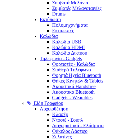
Συμβατά Μελάνια
Συμβατές Μελανοταινίες
Drums
Εκτύπωση
Πολυμηχανήματα
Εκτυπωτές
Καλώδια
Καλώδια USB
Καλώδια HDMI
Καλώδια Δικτύου
Τηλεφωνία - Gadgets
Φορτιστές - Καλώδια
Σταθερά Τηλέφωνα
Φορητά Ηχεία Bluetooth
Θήκες Κινητών & Tablets
Ακουστικά Handsfree
Ακουστικά Bluetooth
Gadgets - Wearables
Είδη Γραφείου
Αρχειοθέτηση
Κλασέρ
Ντοσιέ - Σουπλ
Διαχωριστικά - Ελάσματα
Φάκελος Λάστιχο
Ζελατίνες