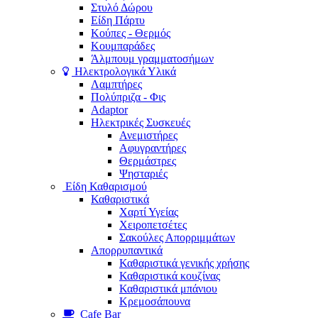
Στυλό Δώρου
Είδη Πάρτυ
Κούπες - Θερμός
Κουμπαράδες
Άλμπουμ γραμματοσήμων
Ηλεκτρολογικά Υλικά
Λαμπτήρες
Πολύπριζα - Φις
Adaptor
Ηλεκτρικές Συσκευές
Ανεμιστήρες
Αφυγραντήρες
Θερμάστρες
Ψησταριές
Είδη Καθαρισμού
Καθαριστικά
Χαρτί Υγείας
Χειροπετσέτες
Σακούλες Απορριμμάτων
Απορρυπαντικά
Καθαριστικά γενικής χρήσης
Καθαριστικά κουζίνας
Καθαριστικά μπάνιου
Κρεμοσάπουνα
Cafe Bar