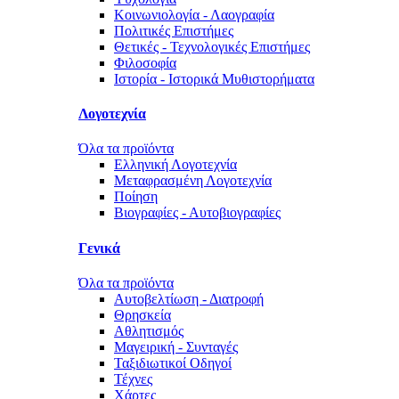
Κοινωνιολογία - Λαογραφία
Πολιτικές Eπιστήμες
Θετικές - Τεχνολογικές Επιστήμες
Φιλοσοφία
Ιστορία - Ιστορικά Μυθιστορήματα
Λογοτεχνία
Όλα τα προϊόντα
Ελληνική Λογοτεχνία
Μεταφρασμένη Λογοτεχνία
Ποίηση
Βιογραφίες - Αυτοβιογραφίες
Γενικά
Όλα τα προϊόντα
Αυτοβελτίωση - Διατροφή
Θρησκεία
Αθλητισμός
Μαγειρική - Συνταγές
Ταξιδιωτικοί Οδηγοί
Τέχνες
Χάρτες