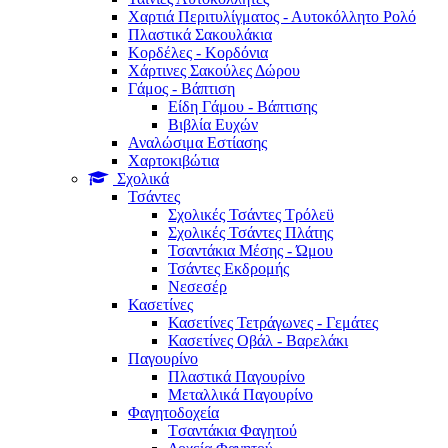
Χαρτιά Περιτυλίγματος - Αυτοκόλλητο Ρολό
Πλαστικά Σακουλάκια
Kορδέλες - Κορδόνια
Χάρτινες Σακούλες Δώρου
Γάμος - Βάπτιση
Είδη Γάμου - Βάπτισης
Βιβλία Ευχών
Αναλώσιμα Εστίασης
Χαρτοκιβώτια
Σχολικά
Τσάντες
Σχολικές Τσάντες Τρόλεϋ
Σχολικές Τσάντες Πλάτης
Τσαντάκια Μέσης - Ώμου
Τσάντες Εκδρομής
Νεσεσέρ
Κασετίνες
Κασετίνες Τετράγωνες - Γεμάτες
Κασετίνες Οβάλ - Βαρελάκι
Παγουρίνo
Πλαστικά Παγουρίνo
Μεταλλικά Παγουρίνo
Φαγητοδοχεία
Tσαντάκια Φαγητού