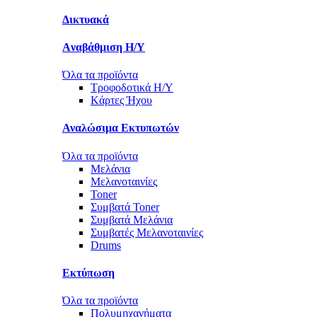
Δικτυακά
Aναβάθμιση Η/Υ
Όλα τα προϊόντα
Τροφοδοτικά Η/Υ
Kάρτες Ήχου
Αναλώσιμα Εκτυπωτών
Όλα τα προϊόντα
Μελάνια
Μελανοταινίες
Toner
Συμβατά Toner
Συμβατά Μελάνια
Συμβατές Μελανοταινίες
Drums
Εκτύπωση
Όλα τα προϊόντα
Πολυμηχανήματα