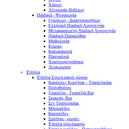
Χάρτες
Αξεσουάρ Βιβλίων
Παιδικά - Ψυχαγωγία
Γνώσεων - Δραστηριοτήτων
Ελληνική Παιδική Λογοτεχνία
Μεταφρασμένη Παιδική Λογοτεχνία
Παιδικά Παραμύθια
Μυθολογία
Κόμικς
Καλοκαιρινά
Πασχαλινά
Χριστουγεννιάτικα
Λευκώματα
Έπιπλα
Έπιπλα Εσωτερικού χώρου
Καρέκλες Κουζίνας - Τραπεζαρίας
Πολυθρόνες
Τραπέζια - Τραπέζια Bar
Σκαμπό- Bar
Σετ Τραπεζαρίας
Μπουφέδες
Καναπέδες
Σαλόνια - γωνίες
Έπιπλα τηλεόρασης