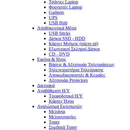
Τσάντες Laptop
Φορτιστές Laptop
Gadgets
UPS
USB Hub
Αποθηκευτικά Μέσα
USB Sticks
Δίσκοι SSD - HDD
Κάρτες Μνήμης (micro sd)
Εξωτερικοί Σκληροί Δίσκοι
CD - DVD
Εικόνα & Ήχος
Βάσεις & Αξεσουάρ Τηλεοράσεων
Τηλεχειριστήρια Τηλεόρασης
Αποκωδικοποιητές & Κεραίες
Αξεσουάρ Projectors
Δικτυακά
Aναβάθμιση Η/Υ
Τροφοδοτικά Η/Υ
Kάρτες Ήχου
Αναλώσιμα Εκτυπωτών
Μελάνια
Μελανοταινίες
Toner
Συμβατά Toner