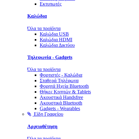
Εκτυπωτές
Καλώδια
Όλα τα προϊόντα
Καλώδια USB
Καλώδια HDMI
Καλώδια Δικτύου
Τηλεφωνία - Gadgets
Όλα τα προϊόντα
Φορτιστές - Καλώδια
Σταθερά Τηλέφωνα
Φορητά Ηχεία Bluetooth
Θήκες Κινητών & Tablets
Ακουστικά Handsfree
Ακουστικά Bluetooth
Gadgets - Wearables
Είδη Γραφείου
Αρχειοθέτηση
Όλα τα προϊόντα