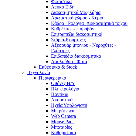
Φωτιστικά
Λευκά Είδη
Διακοσμητικά Μαξιλάρια
Αρωματικά χώρου - Κεριά
Κάδρα - Ρολόγια -Διακοσμητικά τοίχου
Καθρέφτες - Παραβάν
Επιτραπέζια διακοσμητικά
Στόρια-Κουρτίνες
Αξεσουάρ μπάνιου - Νεροχύτες -
Γλάστρες
Επιδαπέδια διακοσμητικά
Λουλούδια - Φυτά
Εκθεσιακά & Stock
Τεχνολογία
Περιφερειακά
Οθόνες Η/Υ
Πληκτρολόγια
Ποντίκια
Ακουστικά
Ηχεία Υπολογιστή
Μικρόφωνα
Web Camera
Mouse Pads
Μπαταρίες
Καθαριστικά