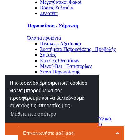
Μεγενθυτικοί Φακοί
Βάσεις Σελοτέιπ
Σελοτέιπ
Παρουσίαση - Σήμανση
Όλα τα προϊόντα
Πίνακες - Αξεσουάρ
Συστήματα Παρουσίασης - Προβολής
Σημαίες
Ετικέτες Ονομάτων
Μενού Bar - Εστιατορίων
Σταντ Παρουσίασης
Σήμανση Χώρου - Επιγραφές
Η ιστοσελίδα χρησιμοποιεί cookies
Μηχανές Γραφείου
για να μπορούμε να σας
προσφέρουμε και να βελτιώνουμε
Όλα τα προϊόντα
συνεχώς τις υπηρεσίες μας.
Αριθμομηχανές
Ετικετογράφοι - Αναλώσιμα
Μάθετε περισσότερα
Μηχανές Πλαστικοποίησης - Υλικά
Φωτιστικά - Ρολόγια Γραφείου
Το κατάλαβα
Συρτάρια - Συρταριέρες
Κλειδοθήκες - Γραμματοκιβώτια