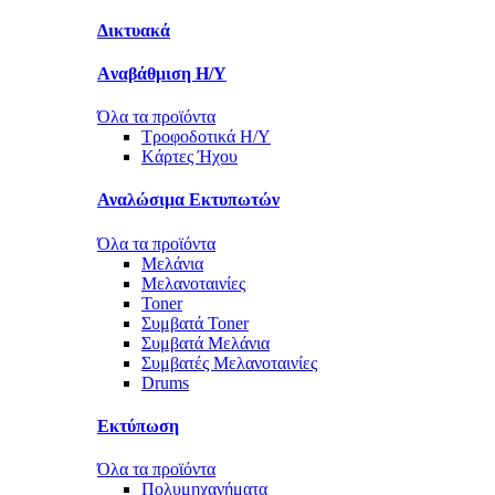
Δικτυακά
Aναβάθμιση Η/Υ
Όλα τα προϊόντα
Τροφοδοτικά Η/Υ
Kάρτες Ήχου
Αναλώσιμα Εκτυπωτών
Όλα τα προϊόντα
Μελάνια
Μελανοταινίες
Toner
Συμβατά Toner
Συμβατά Μελάνια
Συμβατές Μελανοταινίες
Drums
Εκτύπωση
Όλα τα προϊόντα
Πολυμηχανήματα