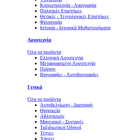
Κοινωνιολογία - Λαογραφία
Πολιτικές Eπιστήμες
Θετικές - Τεχνολογικές Επιστήμες
Φιλοσοφία
Ιστορία - Ιστορικά Μυθιστορήματα
Λογοτεχνία
Όλα τα προϊόντα
Ελληνική Λογοτεχνία
Μεταφρασμένη Λογοτεχνία
Ποίηση
Βιογραφίες - Αυτοβιογραφίες
Γενικά
Όλα τα προϊόντα
Αυτοβελτίωση - Διατροφή
Θρησκεία
Αθλητισμός
Μαγειρική - Συνταγές
Ταξιδιωτικοί Οδηγοί
Τέχνες
Χάρτες