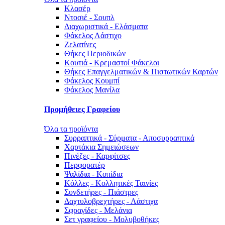
Κλασέρ
Ντοσιέ - Σουπλ
Διαχωριστικά - Ελάσματα
Φάκελος Λάστιχο
Ζελατίνες
Θήκες Περιοδικών
Κουτιά - Κρεμαστοί Φάκελοι
Θήκες Επαγγελματικών & Πιστωτικών Καρτών
Φάκελος Κουμπί
Φάκελος Μανίλα
Προμήθειες Γραφείου
Όλα τα προϊόντα
Συρραπτικά - Σύρματα - Αποσυρραπτικά
Χαρτάκια Σημειώσεων
Πινέζες - Καρφίτσες
Περφορατέρ
Ψαλίδια - Κοπίδια
Κόλλες - Κολλητικές Ταινίες
Συνδετήρες - Πιάστρες
Δαχτυλοβρεχτήρες - Λάστιχα
Σφραγίδες - Μελάνια
Σετ γραφείου - Μολυβοθήκες