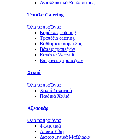
Ανταλλακτικά Ξαπλώστρας
Έπιπλα Catering
Όλα τα προϊόντα
Καρέκλες catering
Τραπέζια catering
Καθίσματα καρεκλας
Βάσεις τραπεζιών
Καπάκια Werzalit
Επιφάνειες τραπεζιών
Χαλιά
Όλα τα προϊόντα
Χαλιά Σαλονιού
Παιδικά Χαλιά
Αξεσουάρ
Όλα τα προϊόντα
Φωτιστικά
Λευκά Είδη
Διακοσμητικά Μαξιλάρια