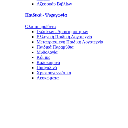
Αξεσουάρ Βιβλίων
Παιδικά - Ψυχαγωγία
Όλα τα προϊόντα
Γνώσεων - Δραστηριοτήτων
Ελληνική Παιδική Λογοτεχνία
Μεταφρασμένη Παιδική Λογοτεχνία
Παιδικά Παραμύθια
Μυθολογία
Κόμικς
Καλοκαιρινά
Πασχαλινά
Χριστουγεννιάτικα
Λευκώματα