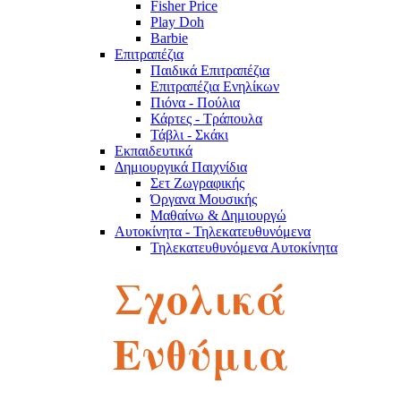
Fisher Price
Play Doh
Barbie
Επιτραπέζια
Παιδικά Επιτραπέζια
Επιτραπέζια Ενηλίκων
Πιόνα - Πούλια
Κάρτες - Τράπουλα
Τάβλι - Σκάκι
Εκπαιδευτικά
Δημιουργικά Παιχνίδια
Σετ Ζωγραφικής
Όργανα Μουσικής
Μαθαίνω & Δημιουργώ
Αυτοκίνητα - Τηλεκατευθυνόμενα
Τηλεκατευθυνόμενα Αυτοκίνητα
Robot
Σχολικά
Αυτοκινητάκια
Πίστες
Παζλ
Παζλ Παιδικά
Ενθύμια
Παζλ Ενηλίκων
Κύβοι του Ρούμπικ
Κούκλες - Λούτρινα
Λούτρινα