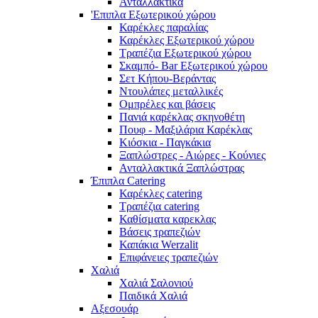
Ανταλλακτικά
'Επιπλα Εξωτερικού χώρου
Καρέκλες παραλίας
Καρέκλες Εξωτερικού χώρου
Τραπέζια Εξωτερικού χώρου
Σκαμπό- Bar Εξωτερικού χώρου
Σετ Κήπου-Βεράντας
Ντουλάπες μεταλλικές
Ομπρέλες και βάσεις
Πανιά καρέκλας σκηνοθέτη
Πουφ - Μαξιλάρια Καρέκλας
Κιόσκια - Παγκάκια
Ξαπλώστρες - Αιώρες - Κούνιες
Ανταλλακτικά Ξαπλώστρας
Έπιπλα Catering
Καρέκλες catering
Τραπέζια catering
Καθίσματα καρεκλας
Βάσεις τραπεζιών
Καπάκια Werzalit
Επιφάνειες τραπεζιών
Χαλιά
Χαλιά Σαλονιού
Παιδικά Χαλιά
Αξεσουάρ