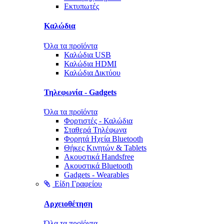
Εκτυπωτές
Καλώδια
Όλα τα προϊόντα
Καλώδια USB
Καλώδια HDMI
Καλώδια Δικτύου
Τηλεφωνία - Gadgets
Όλα τα προϊόντα
Φορτιστές - Καλώδια
Σταθερά Τηλέφωνα
Φορητά Ηχεία Bluetooth
Θήκες Κινητών & Tablets
Ακουστικά Handsfree
Ακουστικά Bluetooth
Gadgets - Wearables
Είδη Γραφείου
Αρχειοθέτηση
Όλα τα προϊόντα