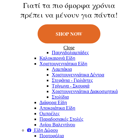
Κούκλες
Γιατί τα πιο όμορφα χρόνια
Φιγούρες
πρέπει να μένουν για πάντα!
Παιχνίδια Εξωτερικού Χώρου
Μπάλες
Πατίνια
Σαπουνόφουσκες
SHOP NOW
Εποχιακά Είδη
Πασχαλινά Είδη
Λαμπάδες
Close
Παιχνιδολαμπάδες
Καλοκαιρινά Eίδη
Χριστουγεννιάτικα Είδη
Λαμπάκια
Χριστουγεννιάτικα Δέντρα
Στεφάνια - Γιρλάντες
Τρίγωνα - Σκουφιά
Χριστουγεννιάτικα Διακοσμητικά
Στολίδια
Διάφορα Είδη
Αποκριάτικα Είδη
Ομπρέλες
Παραδοσιακές Στολές
Αγίου Βαλεντίνου
Είδη Δώρου
Πορτοφόλια