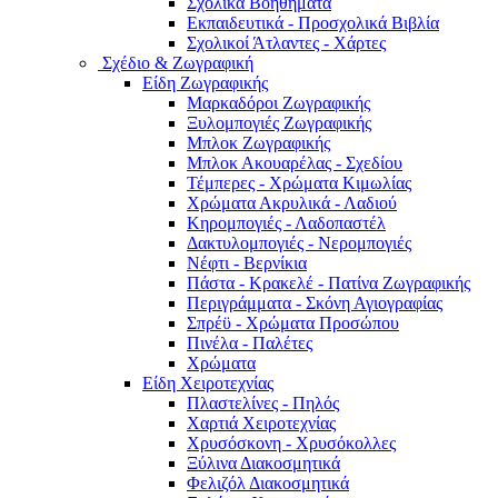
Σχολικά Βοηθήματα
Εκπαιδευτικά - Προσχολικά Βιβλία
Σχολικοί Άτλαντες - Χάρτες
Σχέδιο & Ζωγραφική
Είδη Ζωγραφικής
Μαρκαδόροι Ζωγραφικής
Ξυλομπογιές Ζωγραφικής
Μπλοκ Ζωγραφικής
Μπλοκ Ακουαρέλας - Σχεδίου
Τέμπερες - Χρώματα Κιμωλίας
Χρώματα Ακρυλικά - Λαδιού
Κηρομπογιές - Λαδοπαστέλ
Δακτυλομπογιές - Νερομπογιές
Νέφτι - Βερνίκια
Πάστα - Κρακελέ - Πατίνα Ζωγραφικής
Περιγράμματα - Σκόνη Αγιογραφίας
Σπρέϋ - Χρώματα Προσώπου
Πινέλα - Παλέτες
Χρώματα
Είδη Χειροτεχνίας
Πλαστελίνες - Πηλός
Χαρτιά Χειροτεχνίας
Χρυσόσκονη - Χρυσόκoλλες
Ξύλινα Διακοσμητικά
Φελιζόλ Διακοσμητικά