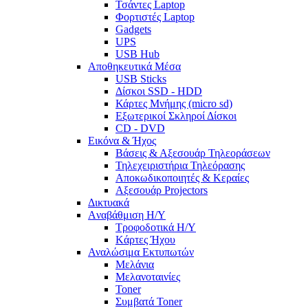
Τσάντες Laptop
Φορτιστές Laptop
Gadgets
UPS
USB Hub
Αποθηκευτικά Μέσα
USB Sticks
Δίσκοι SSD - HDD
Κάρτες Μνήμης (micro sd)
Εξωτερικοί Σκληροί Δίσκοι
CD - DVD
Εικόνα & Ήχος
Βάσεις & Αξεσουάρ Τηλεοράσεων
Τηλεχειριστήρια Τηλεόρασης
Αποκωδικοποιητές & Κεραίες
Αξεσουάρ Projectors
Δικτυακά
Aναβάθμιση Η/Υ
Τροφοδοτικά Η/Υ
Kάρτες Ήχου
Αναλώσιμα Εκτυπωτών
Μελάνια
Μελανοταινίες
Toner
Συμβατά Toner