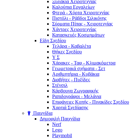
Ξυλάκια Χειροτεχνίας
Καλούπια Εργαλείων
Φτερά - Χόρτα Xειροτεχνίας
Πιστόλι - Ράβδοι Σιλικόνης
Σύρματα Πίπας - Χειροτεχνίας
Χάντρες Χειροτεχνίας
Κατασκευές Κοσμημάτων
Είδη Σχεδίου
Τελάρα - Καβαλέτα
Θήκες Σχεδίου
Υ Σ
Χάρακες - Ταφ - Κλιμακόμετρα
Γεωμετρικά σχήματα - Σετ
Αριθμητήρια - Κυβάκια
Διαβήτες - Πυξίδες
Στένσιλ
Κάρβουνα Ζωγραφικής
Ραπιδογράφοι - Μελάνια
Επιφάνειες Κοπής - Πινακίδες Σχεδίου
Χαρτιά Σχεδίασης
Παιχνίδια
Δημοφιλή Παιχνίδια
Nerf
Lego
Playmobil