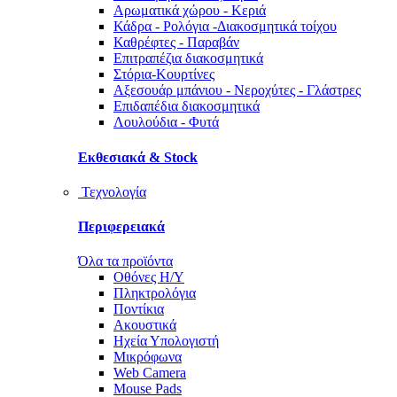
Αρωματικά χώρου - Κεριά
Κάδρα - Ρολόγια -Διακοσμητικά τοίχου
Καθρέφτες - Παραβάν
Επιτραπέζια διακοσμητικά
Στόρια-Κουρτίνες
Αξεσουάρ μπάνιου - Νεροχύτες - Γλάστρες
Επιδαπέδια διακοσμητικά
Λουλούδια - Φυτά
Εκθεσιακά & Stock
Τεχνολογία
Περιφερειακά
Όλα τα προϊόντα
Οθόνες Η/Υ
Πληκτρολόγια
Ποντίκια
Ακουστικά
Ηχεία Υπολογιστή
Μικρόφωνα
Web Camera
Mouse Pads