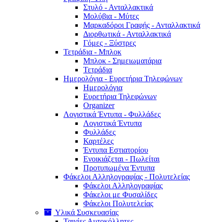
Στυλό - Ανταλλακτικά
Μολύβια - Μύτες
Μαρκαδόροι Γραφής - Ανταλλακτικά
Διορθωτικά - Ανταλλακτικά
Γόμες - Ξύστρες
Τετράδια - Μπλοκ
Μπλοκ - Σημειωματάρια
Τετράδια
Ημερολόγια - Ευρετήρια Τηλεφώνων
Ημερολόγια
Ευρετήρια Τηλεφώνων
Organizer
Λογιστικά Έντυπα - Φυλλάδες
Λογιστικά Έντυπα
Φυλλάδες
Καρτέλες
Έντυπα Εστιατορίου
Ενοικιάζεται - Πωλείται
Προτυπωμένα Έντυπα
Φάκελοι Αλληλογραφίας - Πολυτελείας
Φάκελοι Αλληλογραφίας
Φάκελοι με Φυσαλίδες
Φάκελοι Πολυτελείας
Υλικά Συσκευασίας
Ταινίες Αυτοκόλλητες