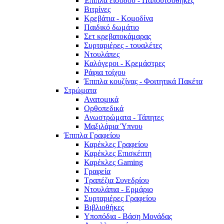
Έπιπλα εισόδου - Παπουτσοθήκες
Βιτρίνες
Κρεβάτια - Κομοδίνα
Παιδικό δωμάτιο
Σετ κρεβατοκάμαρας
Συρταριέρες - τουαλέτες
Ντουλάπες
Καλόγεροι - Κρεμάστρες
Ράφια τοίχου
Έπιπλα κουζίνας - Φοιτητικά Πακέτα
Στρώματα
Ανατομικά
Ορθοπεδικά
Ανωστρώματα - Τάπητες
Μαξιλάρια Ύπνου
Έπιπλα Γραφείου
Καρέκλες Γραφείου
Καρέκλες Επισκέπτη
Καρέκλες Gaming
Γραφεία
Τραπέζια Συνεδρίου
Ντουλάπια - Ερμάριο
Συρταριέρες Γραφείου
Βιβλιοθήκες
Υποπόδια - Βάση Μονάδας