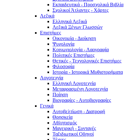
Εκπαιδευτικά - Προσχολικά Βιβλία
Σχολικοί Άτλαντες - Χάρτες
Λεξικά
Ελληνικά Λεξικά
Λεξικά Ξένων Γλωσσών
Επιστήμες
Οικονομία - Διοίκηση
Ψυχολογία
Κοινωνιολογία - Λαογραφία
Πολιτικές Eπιστήμες
Θετικές - Τεχνολογικές Επιστήμες
Φιλοσοφία
Ιστορία - Ιστορικά Μυθιστορήματα
Λογοτεχνία
Ελληνική Λογοτεχνία
Μεταφρασμένη Λογοτεχνία
Ποίηση
Βιογραφίες - Αυτοβιογραφίες
Γενικά
Αυτοβελτίωση - Διατροφή
Θρησκεία
Αθλητισμός
Μαγειρική - Συνταγές
Ταξιδιωτικοί Οδηγοί
Τέχνες