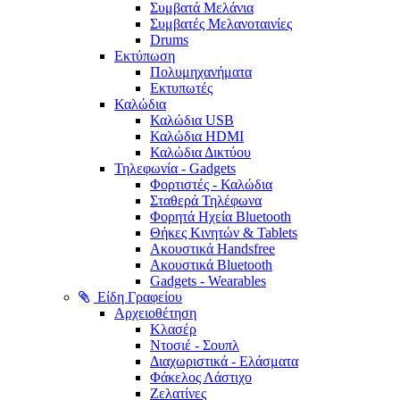
Συμβατά Μελάνια
Συμβατές Μελανοταινίες
Drums
Εκτύπωση
Πολυμηχανήματα
Εκτυπωτές
Καλώδια
Καλώδια USB
Καλώδια HDMI
Καλώδια Δικτύου
Τηλεφωνία - Gadgets
Φορτιστές - Καλώδια
Σταθερά Τηλέφωνα
Φορητά Ηχεία Bluetooth
Θήκες Κινητών & Tablets
Ακουστικά Handsfree
Ακουστικά Bluetooth
Gadgets - Wearables
Είδη Γραφείου
Αρχειοθέτηση
Κλασέρ
Ντοσιέ - Σουπλ
Διαχωριστικά - Ελάσματα
Φάκελος Λάστιχο
Ζελατίνες