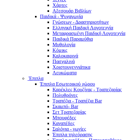
Χάρτες
Αξεσουάρ Βιβλίων
Παιδικά - Ψυχαγωγία
Γνώσεων - Δραστηριοτήτων
Ελληνική Παιδική Λογοτεχνία
Μεταφρασμένη Παιδική Λογοτεχνία
Παιδικά Παραμύθια
Μυθολογία
Κόμικς
Καλοκαιρινά
Πασχαλινά
Χριστουγεννιάτικα
Λευκώματα
Έπιπλα
Έπιπλα Εσωτερικού χώρου
Καρέκλες Κουζίνας - Τραπεζαρίας
Πολυθρόνες
Τραπέζια - Τραπέζια Bar
Σκαμπό- Bar
Σετ Τραπεζαρίας
Μπουφέδες
Καναπέδες
Σαλόνια - γωνίες
Έπιπλα τηλεόρασης