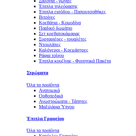
Σαλόνια - γωνίες
Έπιπλα τηλεόρασης
Έπιπλα εισόδου - Παπουτσοθήκες
Βιτρίνες
Κρεβάτια - Κομοδίνα
Παιδικό δωμάτιο
Σετ κρεβατοκάμαρας
Συρταριέρες - τουαλέτες
Ντουλάπες
Καλόγεροι - Κρεμάστρες
Ράφια τοίχου
Έπιπλα κουζίνας - Φοιτητικά Πακέτα
Στρώματα
Όλα τα προϊόντα
Ανατομικά
Ορθοπεδικά
Ανωστρώματα - Τάπητες
Μαξιλάρια Ύπνου
Έπιπλα Γραφείου
Όλα τα προϊόντα
Καρέκλες Γραφείου