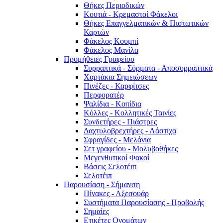
Θήκες Περιοδικών
Κουτιά - Κρεμαστοί Φάκελοι
Θήκες Επαγγελματικών & Πιστωτικών
Καρτών
Φάκελος Κουμπί
Φάκελος Μανίλα
Προμήθειες Γραφείου
Συρραπτικά - Σύρματα - Αποσυρραπτικά
Χαρτάκια Σημειώσεων
Πινέζες - Καρφίτσες
Περφορατέρ
Ψαλίδια - Κοπίδια
Κόλλες - Κολλητικές Ταινίες
Συνδετήρες - Πιάστρες
Δαχτυλοβρεχτήρες - Λάστιχα
Σφραγίδες - Μελάνια
Σετ γραφείου - Μολυβοθήκες
Μεγενθυτικοί Φακοί
Βάσεις Σελοτέιπ
Σελοτέιπ
Παρουσίαση - Σήμανση
Πίνακες - Αξεσουάρ
Συστήματα Παρουσίασης - Προβολής
Σημαίες
Ετικέτες Ονομάτων