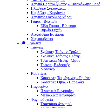
Χαρτιά Περιτυλίγματος - Αυτοκόλλητο Ρολό
Πλαστικά Σακουλάκια
Kορδέλες - Κορδόνια
Χάρτινες Σακούλες Δώρου
Γάμος - Βάπτιση
Είδη Γάμου - Βάπτισης
Βιβλία Ευχών
Αναλώσιμα Εστίασης
Χαρτοκιβώτια
Σχολικά
Τσάντες
Σχολικές Τσάντες Τρόλεϋ
Σχολικές Τσάντες Πλάτης
Τσαντάκια Μέσης - Ώμου
Τσάντες Εκδρομής
Νεσεσέρ
Κασετίνες
Κασετίνες Τετράγωνες - Γεμάτες
Κασετίνες Οβάλ - Βαρελάκι
Παγουρίνo
Πλαστικά Παγουρίνo
Μεταλλικά Παγουρίνo
Φαγητοδοχεία
Tσαντάκια Φαγητού