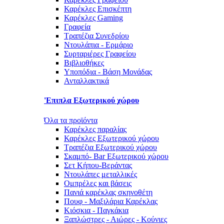
Καρέκλες Επισκέπτη
Καρέκλες Gaming
Γραφεία
Τραπέζια Συνεδρίου
Ντουλάπια - Ερμάριο
Συρταριέρες Γραφείου
Βιβλιοθήκες
Υποπόδια - Βάση Μονάδας
Ανταλλακτικά
'Επιπλα Εξωτερικού χώρου
Όλα τα προϊόντα
Καρέκλες παραλίας
Καρέκλες Εξωτερικού χώρου
Τραπέζια Εξωτερικού χώρου
Σκαμπό- Bar Εξωτερικού χώρου
Σετ Κήπου-Βεράντας
Ντουλάπες μεταλλικές
Ομπρέλες και βάσεις
Πανιά καρέκλας σκηνοθέτη
Πουφ - Μαξιλάρια Καρέκλας
Κιόσκια - Παγκάκια
Ξαπλώστρες - Αιώρες - Κούνιες