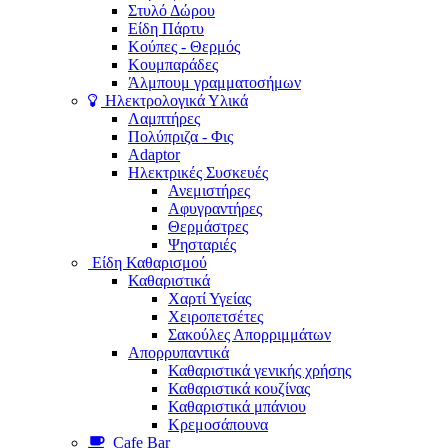
Στυλό Δώρου
Είδη Πάρτυ
Κούπες - Θερμός
Κουμπαράδες
Άλμπουμ γραμματοσήμων
Ηλεκτρολογικά Υλικά
Λαμπτήρες
Πολύπριζα - Φις
Adaptor
Ηλεκτρικές Συσκευές
Ανεμιστήρες
Αφυγραντήρες
Θερμάστρες
Ψησταριές
Είδη Καθαρισμού
Καθαριστικά
Χαρτί Υγείας
Χειροπετσέτες
Σακούλες Απορριμμάτων
Απορρυπαντικά
Καθαριστικά γενικής χρήσης
Καθαριστικά κουζίνας
Καθαριστικά μπάνιου
Κρεμοσάπουνα
Cafe Bar