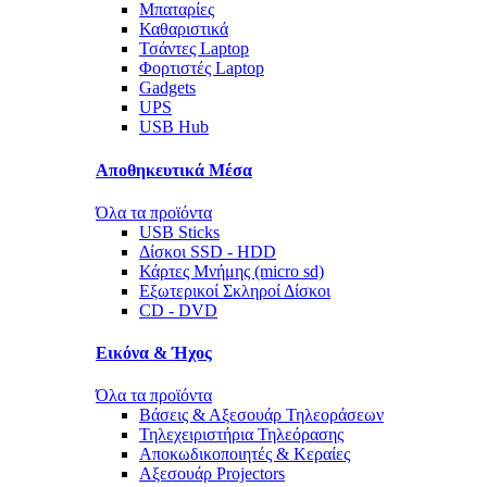
Μπαταρίες
Καθαριστικά
Τσάντες Laptop
Φορτιστές Laptop
Gadgets
UPS
USB Hub
Αποθηκευτικά Μέσα
Όλα τα προϊόντα
USB Sticks
Δίσκοι SSD - HDD
Κάρτες Μνήμης (micro sd)
Εξωτερικοί Σκληροί Δίσκοι
CD - DVD
Εικόνα & Ήχος
Όλα τα προϊόντα
Βάσεις & Αξεσουάρ Τηλεοράσεων
Τηλεχειριστήρια Τηλεόρασης
Αποκωδικοποιητές & Κεραίες
Αξεσουάρ Projectors