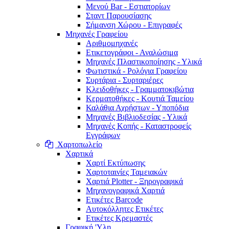
Μενού Bar - Εστιατορίων
Σταντ Παρουσίασης
Σήμανση Χώρου - Επιγραφές
Μηχανές Γραφείου
Αριθμομηχανές
Ετικετογράφοι - Αναλώσιμα
Μηχανές Πλαστικοποίησης - Υλικά
Φωτιστικά - Ρολόγια Γραφείου
Συρτάρια - Συρταριέρες
Κλειδοθήκες - Γραμματοκιβώτια
Κερματοθήκες - Κουτιά Ταμείου
Καλάθια Αχρήστων - Υποπόδια
Μηχανές Βιβλιοδεσίας - Υλικά
Μηχανές Κοπής - Καταστροφείς
Εγγράφων
Χαρτοπωλείο
Χαρτικά
Χαρτί Εκτύπωσης
Χαρτοταινίες Ταμειακών
Χαρτιά Plotter - Ξηρογραφικά
Μηχανογραφικά Χαρτιά
Ετικέτες Barcode
Αυτοκόλλητες Ετικέτες
Ετικέτες Κρεμαστές
Γραφική 'Yλη