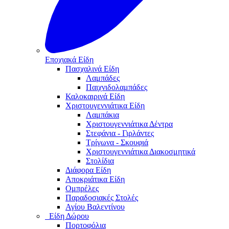
Εποχιακά Είδη
Πασχαλινά Είδη
Λαμπάδες
Παιχνιδολαμπάδες
Καλοκαιρινά Eίδη
Χριστουγεννιάτικα Είδη
Λαμπάκια
Χριστουγεννιάτικα Δέντρα
Στεφάνια - Γιρλάντες
Τρίγωνα - Σκουφιά
Χριστουγεννιάτικα Διακοσμητικά
Στολίδια
Διάφορα Είδη
Αποκριάτικα Είδη
Ομπρέλες
Παραδοσιακές Στολές
Αγίου Βαλεντίνου
Είδη Δώρου
Πορτοφόλια