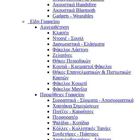
Ακουστικά Handsfree
Ακουστικά Bluetooth
Gadgets - Wearables
Είδη Γραφείου
Αρχειοθέτηση
Κλασέρ
Ντοσιέ - Σουπλ
Διαχωριστικά - Ελάσματα
Φάκελος Λάστιχο
Ζελατίνες
Θήκες Περιοδικών
Κουτιά - Κρεμαστοί Φάκελοι
Θήκες Επαγγελματικών & Πιστωτικών
Καρτών
Φάκελος Κουμπί
Φάκελος Μανίλα
Προμήθειες Γραφείου
Συρραπτικά - Σύρματα - Αποσυρραπτικά
Χαρτάκια Σημειώσεων
Πινέζες - Καρφίτσες
Περφορατέρ
Ψαλίδια - Κοπίδια
Κόλλες - Κολλητικές Ταινίες
Συνδετήρες - Πιάστρες
Δαχτυλοβρεχτήρες - Λάστιχα