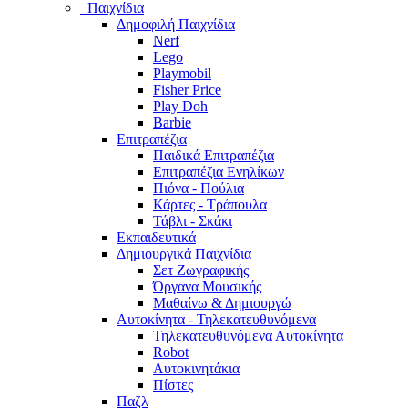
Παιχνίδια
Δημοφιλή Παιχνίδια
Nerf
Lego
Playmobil
Fisher Price
Play Doh
Barbie
Επιτραπέζια
Παιδικά Επιτραπέζια
Επιτραπέζια Ενηλίκων
Πιόνα - Πούλια
Κάρτες - Τράπουλα
Τάβλι - Σκάκι
Εκπαιδευτικά
Δημιουργικά Παιχνίδια
Σετ Ζωγραφικής
Όργανα Μουσικής
Μαθαίνω & Δημιουργώ
Αυτοκίνητα - Τηλεκατευθυνόμενα
Τηλεκατευθυνόμενα Αυτοκίνητα
Robot
Αυτοκινητάκια
Πίστες
Παζλ