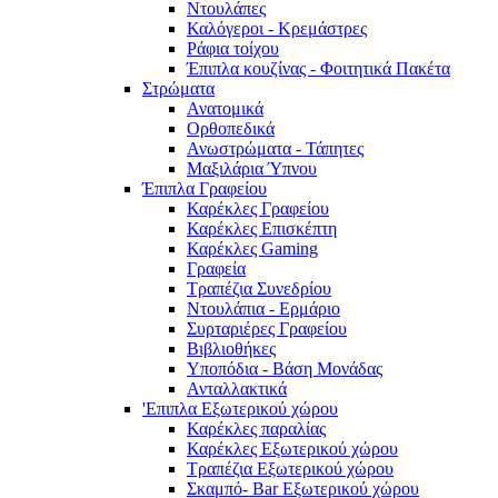
Ντουλάπες
Καλόγεροι - Κρεμάστρες
Ράφια τοίχου
Έπιπλα κουζίνας - Φοιτητικά Πακέτα
Στρώματα
Ανατομικά
Ορθοπεδικά
Ανωστρώματα - Τάπητες
Μαξιλάρια Ύπνου
Έπιπλα Γραφείου
Καρέκλες Γραφείου
Καρέκλες Επισκέπτη
Καρέκλες Gaming
Γραφεία
Τραπέζια Συνεδρίου
Ντουλάπια - Ερμάριο
Συρταριέρες Γραφείου
Βιβλιοθήκες
Υποπόδια - Βάση Μονάδας
Ανταλλακτικά
'Επιπλα Εξωτερικού χώρου
Καρέκλες παραλίας
Καρέκλες Εξωτερικού χώρου
Τραπέζια Εξωτερικού χώρου
Σκαμπό- Bar Εξωτερικού χώρου