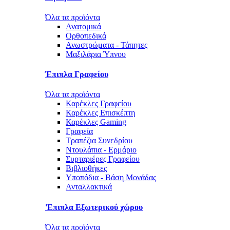
Όλα τα προϊόντα
Ανατομικά
Ορθοπεδικά
Ανωστρώματα - Τάπητες
Μαξιλάρια Ύπνου
Έπιπλα Γραφείου
Όλα τα προϊόντα
Καρέκλες Γραφείου
Καρέκλες Επισκέπτη
Καρέκλες Gaming
Γραφεία
Τραπέζια Συνεδρίου
Ντουλάπια - Ερμάριο
Συρταριέρες Γραφείου
Βιβλιοθήκες
Υποπόδια - Βάση Μονάδας
Ανταλλακτικά
'Επιπλα Εξωτερικού χώρου
Όλα τα προϊόντα