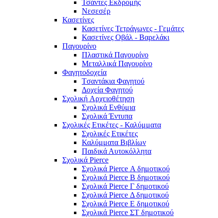
Τσάντες Εκδρομής
Νεσεσέρ
Κασετίνες
Κασετίνες Τετράγωνες - Γεμάτες
Κασετίνες Οβάλ - Βαρελάκι
Παγουρίνo
Πλαστικά Παγουρίνo
Μεταλλικά Παγουρίνo
Φαγητοδοχεία
Tσαντάκια Φαγητού
Δοχεία Φαγητού
Σχολική Aρχειοθέτηση
Σχολικά Ενθύμια
Σχολικά Έντυπα
Σχολικές Ετικέτες - Καλύμματα
Σχολικές Ετικέτες
Καλύμματα Βιβλίων
Παιδικά Αυτοκόλλητα
Σχολικά Pierce
Σχολικά Pierce Α δημοτικού
Σχολικά Pierce Β δημοτικού
Σχολικά Pierce Γ δημοτικού
Σχολικά Pierce Δ δημοτικού
Σχολικά Pierce Ε δημοτικού
Σχολικά Pierce ΣΤ δημοτικού