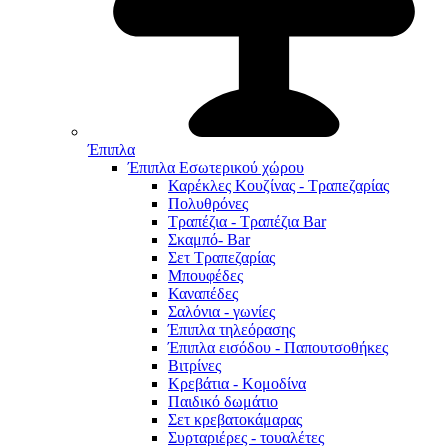
Έπιπλα
Έπιπλα Εσωτερικού χώρου
Καρέκλες Κουζίνας - Τραπεζαρίας
Πολυθρόνες
Τραπέζια - Τραπέζια Bar
Σκαμπό- Bar
Σετ Τραπεζαρίας
Μπουφέδες
Καναπέδες
Σαλόνια - γωνίες
Έπιπλα τηλεόρασης
Έπιπλα εισόδου - Παπουτσοθήκες
Βιτρίνες
Κρεβάτια - Κομοδίνα
Παιδικό δωμάτιο
Σετ κρεβατοκάμαρας
Συρταριέρες - τουαλέτες