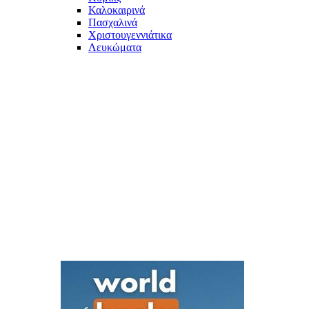
Καλοκαιρινά
Πασχαλινά
Χριστουγεννιάτικα
Λευκώματα