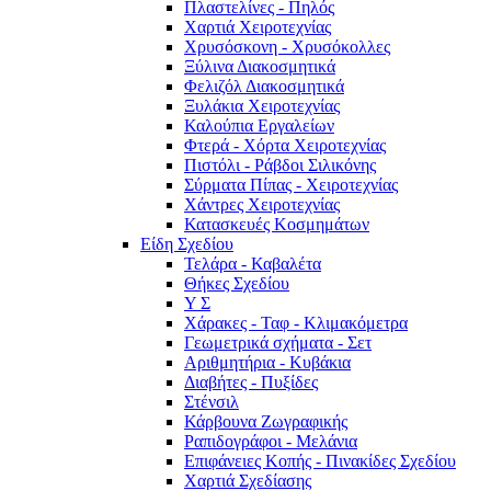
Πλαστελίνες - Πηλός
Χαρτιά Χειροτεχνίας
Χρυσόσκονη - Χρυσόκoλλες
Ξύλινα Διακοσμητικά
Φελιζόλ Διακοσμητικά
Ξυλάκια Χειροτεχνίας
Καλούπια Εργαλείων
Φτερά - Χόρτα Xειροτεχνίας
Πιστόλι - Ράβδοι Σιλικόνης
Σύρματα Πίπας - Χειροτεχνίας
Χάντρες Χειροτεχνίας
Κατασκευές Κοσμημάτων
Είδη Σχεδίου
Τελάρα - Καβαλέτα
Θήκες Σχεδίου
Υ Σ
Χάρακες - Ταφ - Κλιμακόμετρα
Γεωμετρικά σχήματα - Σετ
Αριθμητήρια - Κυβάκια
Διαβήτες - Πυξίδες
Στένσιλ
Κάρβουνα Ζωγραφικής
Ραπιδογράφοι - Μελάνια
Επιφάνειες Κοπής - Πινακίδες Σχεδίου
Χαρτιά Σχεδίασης