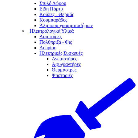
Στυλό Δώρου
Είδη Πάρτυ
Κούπες - Θερμός
Κουμπαράδες
Άλμπουμ γραμματοσήμων
Ηλεκτρολογικά Υλικά
Λαμπτήρες
Πολύπριζα - Φις
Adaptor
Ηλεκτρικές Συσκευές
Ανεμιστήρες
Αφυγραντήρες
Θερμάστρες
Ψησταριές