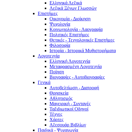
Ελληνικά Λεξικά
Λεξικά Ξένων Γλωσσών
Επιστήμες
Οικονομία - Διοίκηση
Ψυχολογία
Κοινωνιολογία - Λαογραφία
Πολιτικές Eπιστήμες
Θετικές - Τεχνολογικές Επιστήμες
Φιλοσοφία
Ιστορία - Ιστορικά Μυθιστορήματα
Λογοτεχνία
Ελληνική Λογοτεχνία
Μεταφρασμένη Λογοτεχνία
Ποίηση
Βιογραφίες - Αυτοβιογραφίες
Γενικά
Αυτοβελτίωση - Διατροφή
Θρησκεία
Αθλητισμός
Μαγειρική - Συνταγές
Ταξιδιωτικοί Οδηγοί
Τέχνες
Χάρτες
Αξεσουάρ Βιβλίων
Παιδικά - Ψυχαγωγία