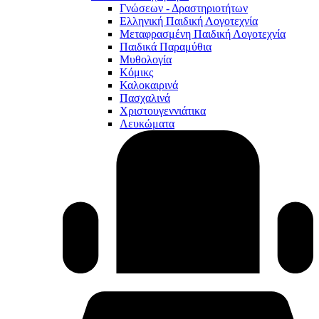
Γνώσεων - Δραστηριοτήτων
Ελληνική Παιδική Λογοτεχνία
Μεταφρασμένη Παιδική Λογοτεχνία
Παιδικά Παραμύθια
Μυθολογία
Κόμικς
Καλοκαιρινά
Πασχαλινά
Χριστουγεννιάτικα
Λευκώματα