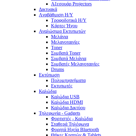
Αξεσουάρ Projectors
Δικτυακά
Aναβάθμιση Η/Υ
Τροφοδοτικά Η/Υ
Kάρτες Ήχου
Αναλώσιμα Εκτυπωτών
Μελάνια
Μελανοταινίες
Toner
Συμβατά Toner
Συμβατά Μελάνια
Συμβατές Μελανοταινίες
Drums
Εκτύπωση
Πολυμηχανήματα
Εκτυπωτές
Καλώδια
Καλώδια USB
Καλώδια HDMI
Καλώδια Δικτύου
Τηλεφωνία - Gadgets
Φορτιστές - Καλώδια
Σταθερά Τηλέφωνα
Φορητά Ηχεία Bluetooth
Θήκες Κινητών & Tablets