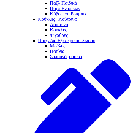
Παζλ Παιδικά
Παζλ Ενηλίκων
Κύβοι του Ρούμπικ
Κούκλες - Λούτρινα
Λούτρινα
Κούκλες
Φιγούρες
Παιχνίδια Εξωτερικού Χώρου
Μπάλες
Πατίνια
Σαπουνόφουσκες