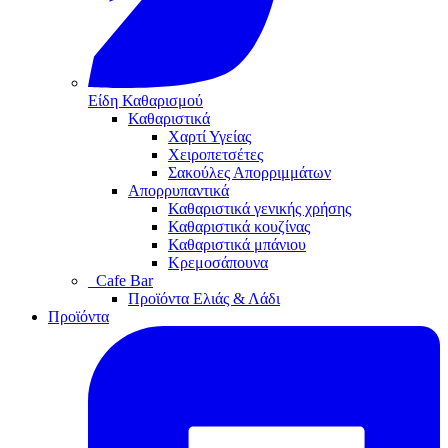
Είδη Καθαρισμού
Καθαριστικά
Χαρτί Υγείας
Χειροπετσέτες
Σακούλες Απορριμμάτων
Απορρυπαντικά
Καθαριστικά γενικής χρήσης
Καθαριστικά κουζίνας
Καθαριστικά μπάνιου
Κρεμοσάπουνα
Cafe Bar
Προϊόντα Ελιάς & Λάδι
Προϊόντα