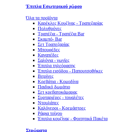
Έπιπλα Εσωτερικού χώρου
Όλα τα προϊόντα
Καρέκλες Κουζίνας - Τραπεζαρίας
Πολυθρόνες
Τραπέζια - Τραπέζια Bar
Σκαμπό- Bar
Σετ Τραπεζαρίας
Μπουφέδες
Καναπέδες
Σαλόνια - γωνίες
Έπιπλα τηλεόρασης
Έπιπλα εισόδου - Παπουτσοθήκες
Βιτρίνες
Κρεβάτια - Κομοδίνα
Παιδικό δωμάτιο
Σετ κρεβατοκάμαρας
Συρταριέρες - τουαλέτες
Ντουλάπες
Καλόγεροι - Κρεμάστρες
Ράφια τοίχου
Έπιπλα κουζίνας - Φοιτητικά Πακέτα
Στρώματα