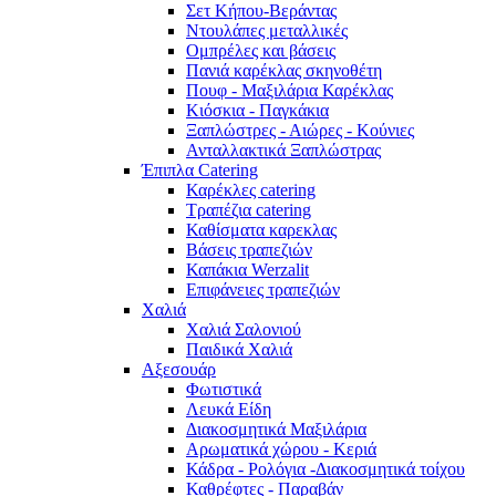
Σετ Κήπου-Βεράντας
Ντουλάπες μεταλλικές
Ομπρέλες και βάσεις
Πανιά καρέκλας σκηνοθέτη
Πουφ - Μαξιλάρια Καρέκλας
Κιόσκια - Παγκάκια
Ξαπλώστρες - Αιώρες - Κούνιες
Ανταλλακτικά Ξαπλώστρας
Έπιπλα Catering
Καρέκλες catering
Τραπέζια catering
Καθίσματα καρεκλας
Βάσεις τραπεζιών
Καπάκια Werzalit
Επιφάνειες τραπεζιών
Χαλιά
Χαλιά Σαλονιού
Παιδικά Χαλιά
Αξεσουάρ
Φωτιστικά
Λευκά Είδη
Διακοσμητικά Μαξιλάρια
Αρωματικά χώρου - Κεριά
Κάδρα - Ρολόγια -Διακοσμητικά τοίχου
Καθρέφτες - Παραβάν