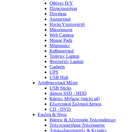
Οθόνες Η/Υ
Πληκτρολόγια
Ποντίκια
Ακουστικά
Ηχεία Υπολογιστή
Μικρόφωνα
Web Camera
Mouse Pads
Μπαταρίες
Καθαριστικά
Τσάντες Laptop
Φορτιστές Laptop
Gadgets
UPS
USB Hub
Αποθηκευτικά Μέσα
USB Sticks
Δίσκοι SSD - HDD
Κάρτες Μνήμης (micro sd)
Εξωτερικοί Σκληροί Δίσκοι
CD - DVD
Εικόνα & Ήχος
Βάσεις & Αξεσουάρ Τηλεοράσεων
Τηλεχειριστήρια Τηλεόρασης
Αποκωδικοποιητές & Κεραίες