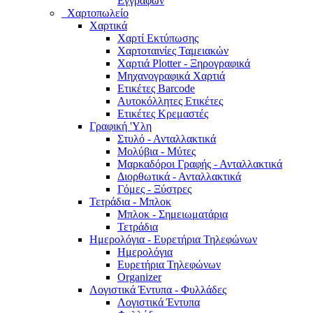
Εγγράφων
Χαρτοπωλείο
Χαρτικά
Χαρτί Εκτύπωσης
Χαρτοταινίες Ταμειακών
Χαρτιά Plotter - Ξηρογραφικά
Μηχανογραφικά Χαρτιά
Ετικέτες Barcode
Αυτοκόλλητες Ετικέτες
Ετικέτες Κρεμαστές
Γραφική 'Yλη
Στυλό - Ανταλλακτικά
Μολύβια - Μύτες
Μαρκαδόροι Γραφής - Ανταλλακτικά
Διορθωτικά - Ανταλλακτικά
Γόμες - Ξύστρες
Τετράδια - Μπλοκ
Μπλοκ - Σημειωματάρια
Τετράδια
Ημερολόγια - Ευρετήρια Τηλεφώνων
Ημερολόγια
Ευρετήρια Τηλεφώνων
Organizer
Λογιστικά Έντυπα - Φυλλάδες
Λογιστικά Έντυπα