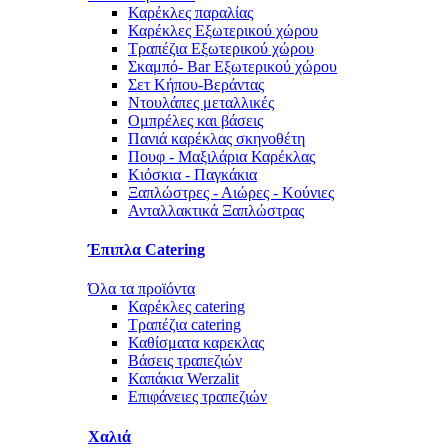
Καρέκλες παραλίας
Καρέκλες Εξωτερικού χώρου
Τραπέζια Εξωτερικού χώρου
Σκαμπό- Bar Εξωτερικού χώρου
Σετ Κήπου-Βεράντας
Ντουλάπες μεταλλικές
Ομπρέλες και βάσεις
Πανιά καρέκλας σκηνοθέτη
Πουφ - Μαξιλάρια Καρέκλας
Κιόσκια - Παγκάκια
Ξαπλώστρες - Αιώρες - Κούνιες
Ανταλλακτικά Ξαπλώστρας
Έπιπλα Catering
Όλα τα προϊόντα
Καρέκλες catering
Τραπέζια catering
Καθίσματα καρεκλας
Βάσεις τραπεζιών
Καπάκια Werzalit
Επιφάνειες τραπεζιών
Χαλιά