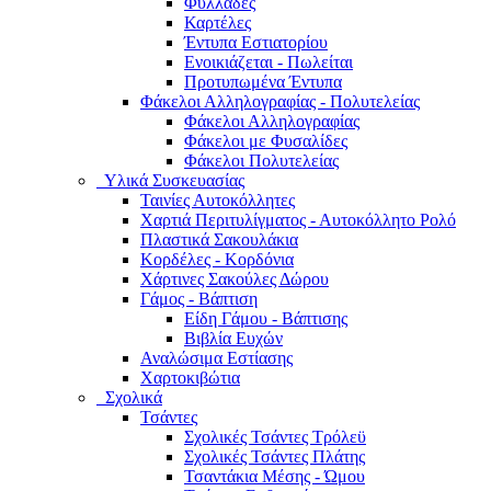
Φυλλάδες
Καρτέλες
Έντυπα Εστιατορίου
Ενοικιάζεται - Πωλείται
Προτυπωμένα Έντυπα
Φάκελοι Αλληλογραφίας - Πολυτελείας
Φάκελοι Αλληλογραφίας
Φάκελοι με Φυσαλίδες
Φάκελοι Πολυτελείας
Υλικά Συσκευασίας
Ταινίες Αυτοκόλλητες
Χαρτιά Περιτυλίγματος - Αυτοκόλλητο Ρολό
Πλαστικά Σακουλάκια
Kορδέλες - Κορδόνια
Χάρτινες Σακούλες Δώρου
Γάμος - Βάπτιση
Είδη Γάμου - Βάπτισης
Βιβλία Ευχών
Αναλώσιμα Εστίασης
Χαρτοκιβώτια
Σχολικά
Τσάντες
Σχολικές Τσάντες Τρόλεϋ
Σχολικές Τσάντες Πλάτης
Τσαντάκια Μέσης - Ώμου