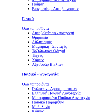
Ποίηση
Βιογραφίες - Αυτοβιογραφίες
Γενικά
Όλα τα προϊόντα
Αυτοβελτίωση - Διατροφή
Θρησκεία
Αθλητισμός
Μαγειρική - Συνταγές
Ταξιδιωτικοί Οδηγοί
Τέχνες
Χάρτες
Αξεσουάρ Βιβλίων
Παιδικά - Ψυχαγωγία
Όλα τα προϊόντα
Γνώσεων - Δραστηριοτήτων
Ελληνική Παιδική Λογοτεχνία
Μεταφρασμένη Παιδική Λογοτεχνία
Παιδικά Παραμύθια
Μυθολογία
Κόμικς