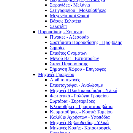
Σφραγίδες - Μελάνια
Σετ γραφείου - Μολυβοθήκες
Μεγενθυτικοί Φακοί
Βάσεις Σελοτέιπ
Σελοτέιπ
Παρουσίαση - Σήμανση
Πίνακες - Αξεσουάρ
Συστήματα Παρουσίασης - Προβολής
Σημαίες
Ετικέτες Ονομάτων
Μενού Bar - Εστιατορίων
Σταντ Παρουσίασης
Σήμανση Χώρου - Επιγραφές
Μηχανές Γραφείου
Αριθμομηχανές
Ετικετογράφοι - Αναλώσιμα
Μηχανές Πλαστικοποίησης - Υλικά
Φωτιστικά - Ρολόγια Γραφείου
Συρτάρια - Συρταριέρες
Κλειδοθήκες - Γραμματοκιβώτια
Κερματοθήκες - Κουτιά Ταμείου
Καλάθια Αχρήστων - Υποπόδια
Μηχανές Βιβλιοδεσίας - Υλικά
Μηχανές Κοπής - Καταστροφείς