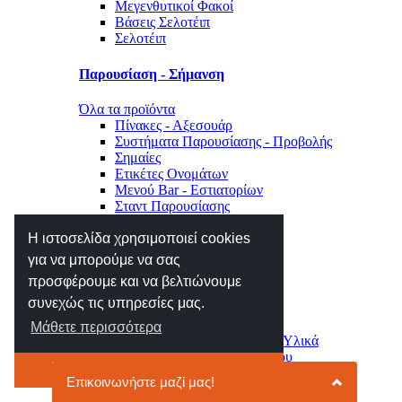
Μεγενθυτικοί Φακοί
Βάσεις Σελοτέιπ
Σελοτέιπ
Παρουσίαση - Σήμανση
Όλα τα προϊόντα
Πίνακες - Αξεσουάρ
Συστήματα Παρουσίασης - Προβολής
Σημαίες
Ετικέτες Ονομάτων
Μενού Bar - Εστιατορίων
Σταντ Παρουσίασης
Σήμανση Χώρου - Επιγραφές
Η ιστοσελίδα χρησιμοποιεί cookies
Μηχανές Γραφείου
για να μπορούμε να σας
προσφέρουμε και να βελτιώνουμε
Όλα τα προϊόντα
συνεχώς τις υπηρεσίες μας.
Αριθμομηχανές
Ετικετογράφοι - Αναλώσιμα
Μάθετε περισσότερα
Μηχανές Πλαστικοποίησης - Υλικά
Φωτιστικά - Ρολόγια Γραφείου
Το κατάλαβα
Συρτάρια - Συρταριέρες
Κλειδοθήκες - Γραμματοκιβώτια