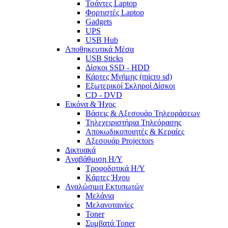
Τσάντες Laptop
Φορτιστές Laptop
Gadgets
UPS
USB Hub
Αποθηκευτικά Μέσα
USB Sticks
Δίσκοι SSD - HDD
Κάρτες Μνήμης (micro sd)
Εξωτερικοί Σκληροί Δίσκοι
CD - DVD
Εικόνα & Ήχος
Βάσεις & Αξεσουάρ Τηλεοράσεων
Τηλεχειριστήρια Τηλεόρασης
Αποκωδικοποιητές & Κεραίες
Αξεσουάρ Projectors
Δικτυακά
Aναβάθμιση Η/Υ
Τροφοδοτικά Η/Υ
Kάρτες Ήχου
Αναλώσιμα Εκτυπωτών
Μελάνια
Μελανοταινίες
Toner
Συμβατά Toner