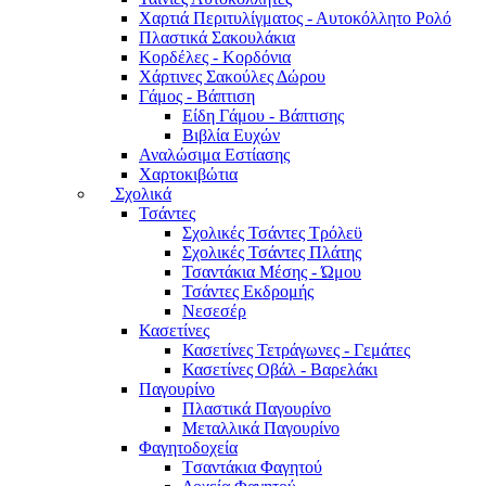
Χαρτιά Περιτυλίγματος - Αυτοκόλλητο Ρολό
Πλαστικά Σακουλάκια
Kορδέλες - Κορδόνια
Χάρτινες Σακούλες Δώρου
Γάμος - Βάπτιση
Είδη Γάμου - Βάπτισης
Βιβλία Ευχών
Αναλώσιμα Εστίασης
Χαρτοκιβώτια
Σχολικά
Τσάντες
Σχολικές Τσάντες Τρόλεϋ
Σχολικές Τσάντες Πλάτης
Τσαντάκια Μέσης - Ώμου
Τσάντες Εκδρομής
Νεσεσέρ
Κασετίνες
Κασετίνες Τετράγωνες - Γεμάτες
Κασετίνες Οβάλ - Βαρελάκι
Παγουρίνo
Πλαστικά Παγουρίνo
Μεταλλικά Παγουρίνo
Φαγητοδοχεία
Tσαντάκια Φαγητού