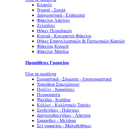
Κλασέρ
Ντοσιέ - Σουπλ
Διαχωριστικά - Ελάσματα
Φάκελος Λάστιχο
Ζελατίνες
Θήκες Περιοδικών
Κουτιά - Κρεμαστοί Φάκελοι
Θήκες Επαγγελματικών & Πιστωτικών Καρτών
Φάκελος Κουμπί
Φάκελος Μανίλα
Προμήθειες Γραφείου
Όλα τα προϊόντα
Συρραπτικά - Σύρματα - Αποσυρραπτικά
Χαρτάκια Σημειώσεων
Πινέζες - Καρφίτσες
Περφορατέρ
Ψαλίδια - Κοπίδια
Κόλλες - Κολλητικές Ταινίες
Συνδετήρες - Πιάστρες
Δαχτυλοβρεχτήρες - Λάστιχα
Σφραγίδες - Μελάνια
Σετ γραφείου - Μολυβοθήκες