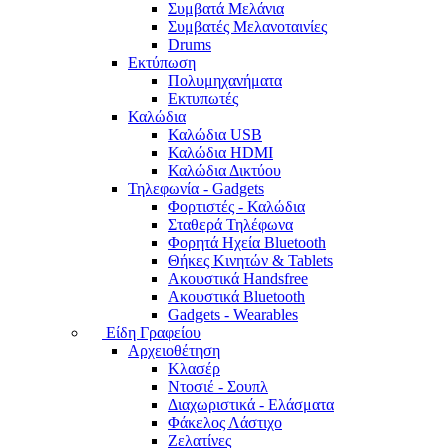
Συμβατά Μελάνια
Συμβατές Μελανοταινίες
Drums
Εκτύπωση
Πολυμηχανήματα
Εκτυπωτές
Καλώδια
Καλώδια USB
Καλώδια HDMI
Καλώδια Δικτύου
Τηλεφωνία - Gadgets
Φορτιστές - Καλώδια
Σταθερά Τηλέφωνα
Φορητά Ηχεία Bluetooth
Θήκες Κινητών & Tablets
Ακουστικά Handsfree
Ακουστικά Bluetooth
Gadgets - Wearables
Είδη Γραφείου
Αρχειοθέτηση
Κλασέρ
Ντοσιέ - Σουπλ
Διαχωριστικά - Ελάσματα
Φάκελος Λάστιχο
Ζελατίνες