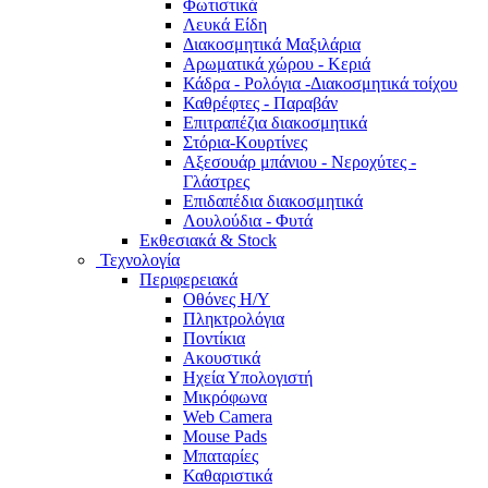
Φωτιστικά
Λευκά Είδη
Διακοσμητικά Μαξιλάρια
Αρωματικά χώρου - Κεριά
Κάδρα - Ρολόγια -Διακοσμητικά τοίχου
Καθρέφτες - Παραβάν
Επιτραπέζια διακοσμητικά
Στόρια-Κουρτίνες
Αξεσουάρ μπάνιου - Νεροχύτες -
Γλάστρες
Επιδαπέδια διακοσμητικά
Λουλούδια - Φυτά
Εκθεσιακά & Stock
Τεχνολογία
Περιφερειακά
Οθόνες Η/Υ
Πληκτρολόγια
Ποντίκια
Ακουστικά
Ηχεία Υπολογιστή
Μικρόφωνα
Web Camera
Mouse Pads
Μπαταρίες
Καθαριστικά