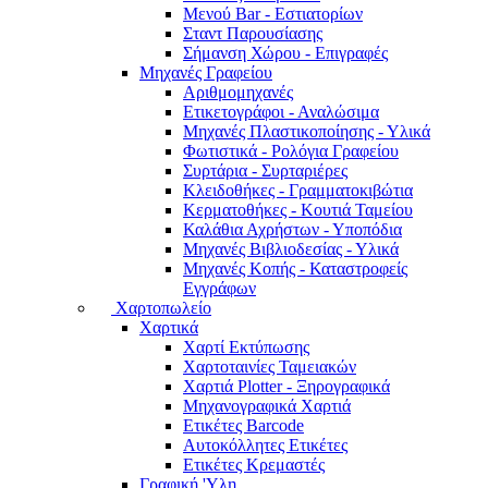
Μενού Bar - Εστιατορίων
Σταντ Παρουσίασης
Σήμανση Χώρου - Επιγραφές
Μηχανές Γραφείου
Αριθμομηχανές
Ετικετογράφοι - Αναλώσιμα
Μηχανές Πλαστικοποίησης - Υλικά
Φωτιστικά - Ρολόγια Γραφείου
Συρτάρια - Συρταριέρες
Κλειδοθήκες - Γραμματοκιβώτια
Κερματοθήκες - Κουτιά Ταμείου
Καλάθια Αχρήστων - Υποπόδια
Μηχανές Βιβλιοδεσίας - Υλικά
Μηχανές Κοπής - Καταστροφείς
Εγγράφων
Χαρτοπωλείο
Χαρτικά
Χαρτί Εκτύπωσης
Χαρτοταινίες Ταμειακών
Χαρτιά Plotter - Ξηρογραφικά
Μηχανογραφικά Χαρτιά
Ετικέτες Barcode
Αυτοκόλλητες Ετικέτες
Ετικέτες Κρεμαστές
Γραφική 'Yλη