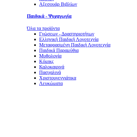
Αξεσουάρ Βιβλίων
Παιδικά - Ψυχαγωγία
Όλα τα προϊόντα
Γνώσεων - Δραστηριοτήτων
Ελληνική Παιδική Λογοτεχνία
Μεταφρασμένη Παιδική Λογοτεχνία
Παιδικά Παραμύθια
Μυθολογία
Κόμικς
Καλοκαιρινά
Πασχαλινά
Χριστουγεννιάτικα
Λευκώματα