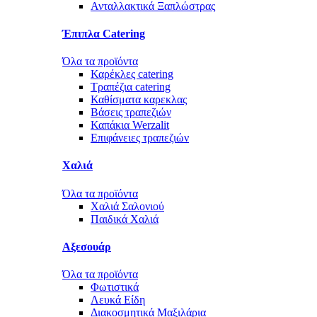
Ανταλλακτικά Ξαπλώστρας
Έπιπλα Catering
Όλα τα προϊόντα
Καρέκλες catering
Τραπέζια catering
Καθίσματα καρεκλας
Βάσεις τραπεζιών
Καπάκια Werzalit
Επιφάνειες τραπεζιών
Χαλιά
Όλα τα προϊόντα
Χαλιά Σαλονιού
Παιδικά Χαλιά
Αξεσουάρ
Όλα τα προϊόντα
Φωτιστικά
Λευκά Είδη
Διακοσμητικά Μαξιλάρια