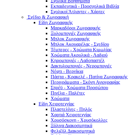
Σχολικά Βοηθήματα
Εκπαιδευτικά - Προσχολικά Βιβλία
Σχολικοί Άτλαντες - Χάρτες
Σχέδιο & Ζωγραφική
Είδη Ζωγραφικής
Μαρκαδόροι Ζωγραφικής
Ξυλομπογιές Ζωγραφικής
Μπλοκ Ζωγραφικής
Μπλοκ Ακουαρέλας - Σχεδίου
Τέμπερες - Χρώματα Κιμωλίας
Χρώματα Ακρυλικά - Λαδιού
Κηρομπογιές - Λαδοπαστέλ
Δακτυλομπογιές - Νερομπογιές
Νέφτι - Βερνίκια
Πάστα - Κρακελέ - Πατίνα Ζωγραφικής
Περιγράμματα - Σκόνη Αγιογραφίας
Σπρέϋ - Χρώματα Προσώπου
Πινέλα - Παλέτες
Χρώματα
Είδη Χειροτεχνίας
Πλαστελίνες - Πηλός
Χαρτιά Χειροτεχνίας
Χρυσόσκονη - Χρυσόκoλλες
Ξύλινα Διακοσμητικά
Φελιζόλ Διακοσμητικά