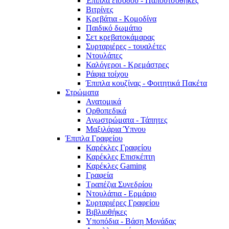
Έπιπλα εισόδου - Παπουτσοθήκες
Βιτρίνες
Κρεβάτια - Κομοδίνα
Παιδικό δωμάτιο
Σετ κρεβατοκάμαρας
Συρταριέρες - τουαλέτες
Ντουλάπες
Καλόγεροι - Κρεμάστρες
Ράφια τοίχου
Έπιπλα κουζίνας - Φοιτητικά Πακέτα
Στρώματα
Ανατομικά
Ορθοπεδικά
Ανωστρώματα - Τάπητες
Μαξιλάρια Ύπνου
Έπιπλα Γραφείου
Καρέκλες Γραφείου
Καρέκλες Επισκέπτη
Καρέκλες Gaming
Γραφεία
Τραπέζια Συνεδρίου
Ντουλάπια - Ερμάριο
Συρταριέρες Γραφείου
Βιβλιοθήκες
Υποπόδια - Βάση Μονάδας