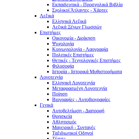
Εκπαιδευτικά - Προσχολικά Βιβλία
Σχολικοί Άτλαντες - Χάρτες
Λεξικά
Ελληνικά Λεξικά
Λεξικά Ξένων Γλωσσών
Επιστήμες
Οικονομία - Διοίκηση
Ψυχολογία
Κοινωνιολογία - Λαογραφία
Πολιτικές Eπιστήμες
Θετικές - Τεχνολογικές Επιστήμες
Φιλοσοφία
Ιστορία - Ιστορικά Μυθιστορήματα
Λογοτεχνία
Ελληνική Λογοτεχνία
Μεταφρασμένη Λογοτεχνία
Ποίηση
Βιογραφίες - Αυτοβιογραφίες
Γενικά
Αυτοβελτίωση - Διατροφή
Θρησκεία
Αθλητισμός
Μαγειρική - Συνταγές
Ταξιδιωτικοί Οδηγοί
Τέχνες