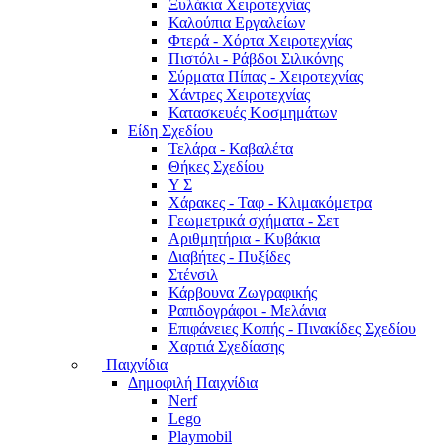
Ξυλάκια Χειροτεχνίας
Καλούπια Εργαλείων
Φτερά - Χόρτα Xειροτεχνίας
Πιστόλι - Ράβδοι Σιλικόνης
Σύρματα Πίπας - Χειροτεχνίας
Χάντρες Χειροτεχνίας
Κατασκευές Κοσμημάτων
Είδη Σχεδίου
Τελάρα - Καβαλέτα
Θήκες Σχεδίου
Υ Σ
Χάρακες - Ταφ - Κλιμακόμετρα
Γεωμετρικά σχήματα - Σετ
Αριθμητήρια - Κυβάκια
Διαβήτες - Πυξίδες
Στένσιλ
Κάρβουνα Ζωγραφικής
Ραπιδογράφοι - Μελάνια
Επιφάνειες Κοπής - Πινακίδες Σχεδίου
Χαρτιά Σχεδίασης
Παιχνίδια
Δημοφιλή Παιχνίδια
Nerf
Lego
Playmobil