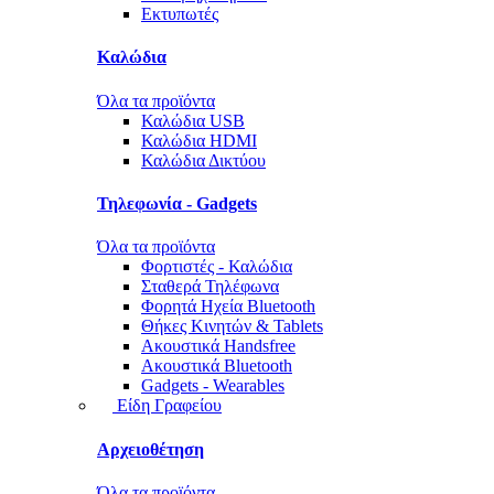
Εκτυπωτές
Καλώδια
Όλα τα προϊόντα
Καλώδια USB
Καλώδια HDMI
Καλώδια Δικτύου
Τηλεφωνία - Gadgets
Όλα τα προϊόντα
Φορτιστές - Καλώδια
Σταθερά Τηλέφωνα
Φορητά Ηχεία Bluetooth
Θήκες Κινητών & Tablets
Ακουστικά Handsfree
Ακουστικά Bluetooth
Gadgets - Wearables
Είδη Γραφείου
Αρχειοθέτηση
Όλα τα προϊόντα