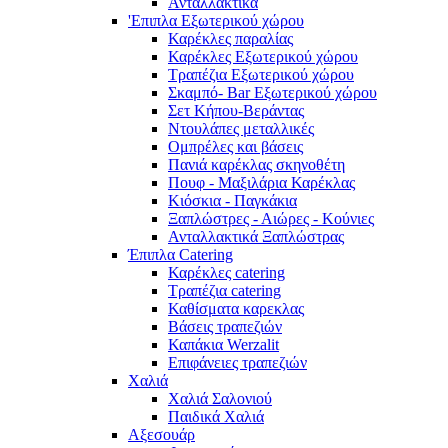
Ανταλλακτικά
'Επιπλα Εξωτερικού χώρου
Καρέκλες παραλίας
Καρέκλες Εξωτερικού χώρου
Τραπέζια Εξωτερικού χώρου
Σκαμπό- Bar Εξωτερικού χώρου
Σετ Κήπου-Βεράντας
Ντουλάπες μεταλλικές
Ομπρέλες και βάσεις
Πανιά καρέκλας σκηνοθέτη
Πουφ - Μαξιλάρια Καρέκλας
Κιόσκια - Παγκάκια
Ξαπλώστρες - Αιώρες - Κούνιες
Ανταλλακτικά Ξαπλώστρας
Έπιπλα Catering
Καρέκλες catering
Τραπέζια catering
Καθίσματα καρεκλας
Βάσεις τραπεζιών
Καπάκια Werzalit
Επιφάνειες τραπεζιών
Χαλιά
Χαλιά Σαλονιού
Παιδικά Χαλιά
Αξεσουάρ