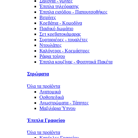
Σαλόνια - γωνίες
Έπιπλα τηλεόρασης
Έπιπλα εισόδου - Παπουτσοθήκες
Βιτρίνες
Κρεβάτια - Κομοδίνα
Παιδικό δωμάτιο
Σετ κρεβατοκάμαρας
Συρταριέρες - τουαλέτες
Ντουλάπες
Καλόγεροι - Κρεμάστρες
Ράφια τοίχου
Έπιπλα κουζίνας - Φοιτητικά Πακέτα
Στρώματα
Όλα τα προϊόντα
Ανατομικά
Ορθοπεδικά
Ανωστρώματα - Τάπητες
Μαξιλάρια Ύπνου
Έπιπλα Γραφείου
Όλα τα προϊόντα
Καρέκλες Γραφείου