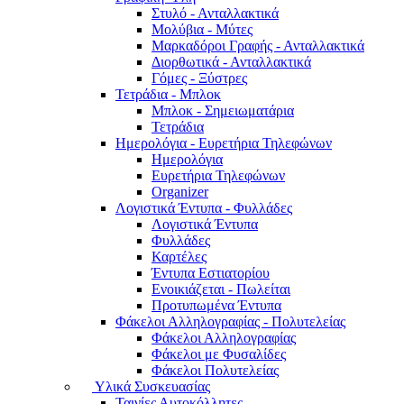
Στυλό - Ανταλλακτικά
Μολύβια - Μύτες
Μαρκαδόροι Γραφής - Ανταλλακτικά
Διορθωτικά - Ανταλλακτικά
Γόμες - Ξύστρες
Τετράδια - Μπλοκ
Μπλοκ - Σημειωματάρια
Τετράδια
Ημερολόγια - Ευρετήρια Τηλεφώνων
Ημερολόγια
Ευρετήρια Τηλεφώνων
Organizer
Λογιστικά Έντυπα - Φυλλάδες
Λογιστικά Έντυπα
Φυλλάδες
Καρτέλες
Έντυπα Εστιατορίου
Ενοικιάζεται - Πωλείται
Προτυπωμένα Έντυπα
Φάκελοι Αλληλογραφίας - Πολυτελείας
Φάκελοι Αλληλογραφίας
Φάκελοι με Φυσαλίδες
Φάκελοι Πολυτελείας
Υλικά Συσκευασίας
Ταινίες Αυτοκόλλητες