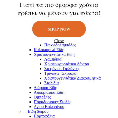
Κούκλες
Γιατί τα πιο όμορφα χρόνια
Φιγούρες
πρέπει να μένουν για πάντα!
Παιχνίδια Εξωτερικού Χώρου
Μπάλες
Πατίνια
Σαπουνόφουσκες
SHOP NOW
Εποχιακά Είδη
Πασχαλινά Είδη
Λαμπάδες
Close
Παιχνιδολαμπάδες
Καλοκαιρινά Eίδη
Χριστουγεννιάτικα Είδη
Λαμπάκια
Χριστουγεννιάτικα Δέντρα
Στεφάνια - Γιρλάντες
Τρίγωνα - Σκουφιά
Χριστουγεννιάτικα Διακοσμητικά
Στολίδια
Διάφορα Είδη
Αποκριάτικα Είδη
Ομπρέλες
Παραδοσιακές Στολές
Αγίου Βαλεντίνου
Είδη Δώρου
Πορτοφόλια