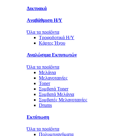
Δικτυακά
Aναβάθμιση Η/Υ
Όλα τα προϊόντα
Τροφοδοτικά Η/Υ
Kάρτες Ήχου
Αναλώσιμα Εκτυπωτών
Όλα τα προϊόντα
Μελάνια
Μελανοταινίες
Toner
Συμβατά Toner
Συμβατά Μελάνια
Συμβατές Μελανοταινίες
Drums
Εκτύπωση
Όλα τα προϊόντα
Πολυμηχανήματα