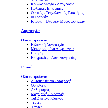
Κοινωνιολογία - Λαογραφία
Πολιτικές Eπιστήμες
Θετικές - Τεχνολογικές Επιστήμες
Φιλοσοφία
Ιστορία - Ιστορικά Μυθιστορήματα
Λογοτεχνία
Όλα τα προϊόντα
Ελληνική Λογοτεχνία
Μεταφρασμένη Λογοτεχνία
Ποίηση
Βιογραφίες - Αυτοβιογραφίες
Γενικά
Όλα τα προϊόντα
Αυτοβελτίωση - Διατροφή
Θρησκεία
Αθλητισμός
Μαγειρική - Συνταγές
Ταξιδιωτικοί Οδηγοί
Τέχνες
Χάρτες