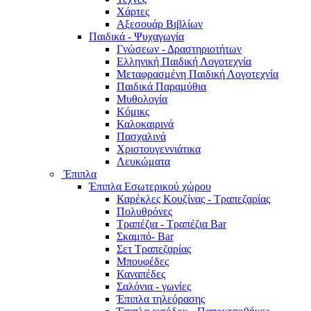
Χάρτες
Αξεσουάρ Βιβλίων
Παιδικά - Ψυχαγωγία
Γνώσεων - Δραστηριοτήτων
Ελληνική Παιδική Λογοτεχνία
Μεταφρασμένη Παιδική Λογοτεχνία
Παιδικά Παραμύθια
Μυθολογία
Κόμικς
Καλοκαιρινά
Πασχαλινά
Χριστουγεννιάτικα
Λευκώματα
Έπιπλα
Έπιπλα Εσωτερικού χώρου
Καρέκλες Κουζίνας - Τραπεζαρίας
Πολυθρόνες
Τραπέζια - Τραπέζια Bar
Σκαμπό- Bar
Σετ Τραπεζαρίας
Μπουφέδες
Καναπέδες
Σαλόνια - γωνίες
Έπιπλα τηλεόρασης