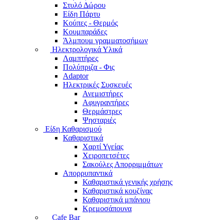
Στυλό Δώρου
Είδη Πάρτυ
Κούπες - Θερμός
Κουμπαράδες
Άλμπουμ γραμματοσήμων
Ηλεκτρολογικά Υλικά
Λαμπτήρες
Πολύπριζα - Φις
Adaptor
Ηλεκτρικές Συσκευές
Ανεμιστήρες
Αφυγραντήρες
Θερμάστρες
Ψησταριές
Είδη Καθαρισμού
Καθαριστικά
Χαρτί Υγείας
Χειροπετσέτες
Σακούλες Απορριμμάτων
Απορρυπαντικά
Καθαριστικά γενικής χρήσης
Καθαριστικά κουζίνας
Καθαριστικά μπάνιου
Κρεμοσάπουνα
Cafe Bar