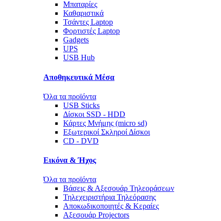
Μπαταρίες
Καθαριστικά
Τσάντες Laptop
Φορτιστές Laptop
Gadgets
UPS
USB Hub
Αποθηκευτικά Μέσα
Όλα τα προϊόντα
USB Sticks
Δίσκοι SSD - HDD
Κάρτες Μνήμης (micro sd)
Εξωτερικοί Σκληροί Δίσκοι
CD - DVD
Εικόνα & Ήχος
Όλα τα προϊόντα
Βάσεις & Αξεσουάρ Τηλεοράσεων
Τηλεχειριστήρια Τηλεόρασης
Αποκωδικοποιητές & Κεραίες
Αξεσουάρ Projectors