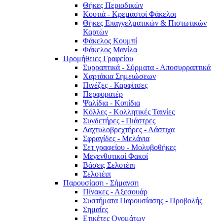
Θήκες Περιοδικών
Κουτιά - Κρεμαστοί Φάκελοι
Θήκες Επαγγελματικών & Πιστωτικών
Καρτών
Φάκελος Κουμπί
Φάκελος Μανίλα
Προμήθειες Γραφείου
Συρραπτικά - Σύρματα - Αποσυρραπτικά
Χαρτάκια Σημειώσεων
Πινέζες - Καρφίτσες
Περφορατέρ
Ψαλίδια - Κοπίδια
Κόλλες - Κολλητικές Ταινίες
Συνδετήρες - Πιάστρες
Δαχτυλοβρεχτήρες - Λάστιχα
Σφραγίδες - Μελάνια
Σετ γραφείου - Μολυβοθήκες
Μεγενθυτικοί Φακοί
Βάσεις Σελοτέιπ
Σελοτέιπ
Παρουσίαση - Σήμανση
Πίνακες - Αξεσουάρ
Συστήματα Παρουσίασης - Προβολής
Σημαίες
Ετικέτες Ονομάτων