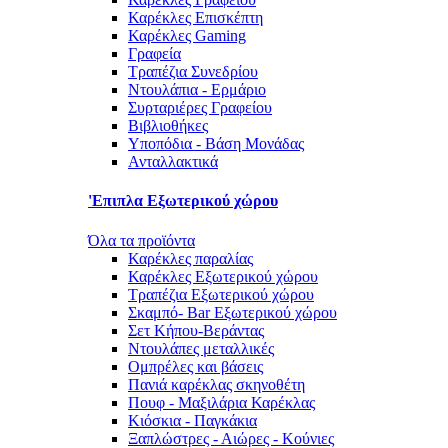
Καρέκλες Επισκέπτη
Καρέκλες Gaming
Γραφεία
Τραπέζια Συνεδρίου
Ντουλάπια - Ερμάριο
Συρταριέρες Γραφείου
Βιβλιοθήκες
Υποπόδια - Βάση Μονάδας
Ανταλλακτικά
'Επιπλα Εξωτερικού χώρου
Όλα τα προϊόντα
Καρέκλες παραλίας
Καρέκλες Εξωτερικού χώρου
Τραπέζια Εξωτερικού χώρου
Σκαμπό- Bar Εξωτερικού χώρου
Σετ Κήπου-Βεράντας
Ντουλάπες μεταλλικές
Ομπρέλες και βάσεις
Πανιά καρέκλας σκηνοθέτη
Πουφ - Μαξιλάρια Καρέκλας
Κιόσκια - Παγκάκια
Ξαπλώστρες - Αιώρες - Κούνιες