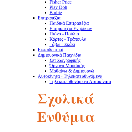
Fisher Price
Play Doh
Barbie
Επιτραπέζια
Παιδικά Επιτραπέζια
Επιτραπέζια Ενηλίκων
Πιόνα - Πούλια
Κάρτες - Τράπουλα
Τάβλι - Σκάκι
Εκπαιδευτικά
Δημιουργικά Παιχνίδια
Σετ Ζωγραφικής
Όργανα Μουσικής
Μαθαίνω & Δημιουργώ
Αυτοκίνητα - Τηλεκατευθυνόμενα
Τηλεκατευθυνόμενα Αυτοκίνητα
Robot
Σχολικά
Αυτοκινητάκια
Πίστες
Παζλ
Παζλ Παιδικά
Ενθύμια
Παζλ Ενηλίκων
Κύβοι του Ρούμπικ
Κούκλες - Λούτρινα
Λούτρινα