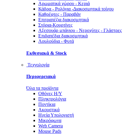
Αρωματικά χώρου - Κεριά
Κάδρα - Ρολόγια -Διακοσμητικά τοίχου
Καθρέφτες - Παραβάν
Επιτραπέζια διακοσμητικά
Στόρια-Κουρτίνες
Αξεσουάρ μπάνιου - Νεροχύτες - Γλάστρες
Επιδαπέδια διακοσμητικά
Λουλούδια - Φυτά
Εκθεσιακά & Stock
Τεχνολογία
Περιφερειακά
Όλα τα προϊόντα
Οθόνες Η/Υ
Πληκτρολόγια
Ποντίκια
Ακουστικά
Ηχεία Υπολογιστή
Μικρόφωνα
Web Camera
Mouse Pads