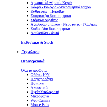
Αρωματικά χώρου - Κεριά
Κάδρα - Ρολόγια -Διακοσμητικά τοίχου
Καθρέφτες - Παραβάν
Επιτραπέζια διακοσμητικά
Στόρια-Κουρτίνες
Αξεσουάρ μπάνιου - Νεροχύτες - Γλάστρες
Επιδαπέδια διακοσμητικά
Λουλούδια - Φυτά
Εκθεσιακά & Stock
Τεχνολογία
Περιφερειακά
Όλα τα προϊόντα
Οθόνες Η/Υ
Πληκτρολόγια
Ποντίκια
Ακουστικά
Ηχεία Υπολογιστή
Μικρόφωνα
Web Camera
Mouse Pads