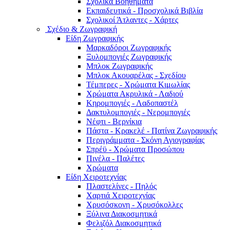
Σχολικά Βοηθήματα
Εκπαιδευτικά - Προσχολικά Βιβλία
Σχολικοί Άτλαντες - Χάρτες
Σχέδιο & Ζωγραφική
Είδη Ζωγραφικής
Μαρκαδόροι Ζωγραφικής
Ξυλομπογιές Ζωγραφικής
Μπλοκ Ζωγραφικής
Μπλοκ Ακουαρέλας - Σχεδίου
Τέμπερες - Χρώματα Κιμωλίας
Χρώματα Ακρυλικά - Λαδιού
Κηρομπογιές - Λαδοπαστέλ
Δακτυλομπογιές - Νερομπογιές
Νέφτι - Βερνίκια
Πάστα - Κρακελέ - Πατίνα Ζωγραφικής
Περιγράμματα - Σκόνη Αγιογραφίας
Σπρέϋ - Χρώματα Προσώπου
Πινέλα - Παλέτες
Χρώματα
Είδη Χειροτεχνίας
Πλαστελίνες - Πηλός
Χαρτιά Χειροτεχνίας
Χρυσόσκονη - Χρυσόκoλλες
Ξύλινα Διακοσμητικά
Φελιζόλ Διακοσμητικά