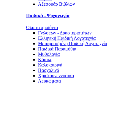
Αξεσουάρ Βιβλίων
Παιδικά - Ψυχαγωγία
Όλα τα προϊόντα
Γνώσεων - Δραστηριοτήτων
Ελληνική Παιδική Λογοτεχνία
Μεταφρασμένη Παιδική Λογοτεχνία
Παιδικά Παραμύθια
Μυθολογία
Κόμικς
Καλοκαιρινά
Πασχαλινά
Χριστουγεννιάτικα
Λευκώματα