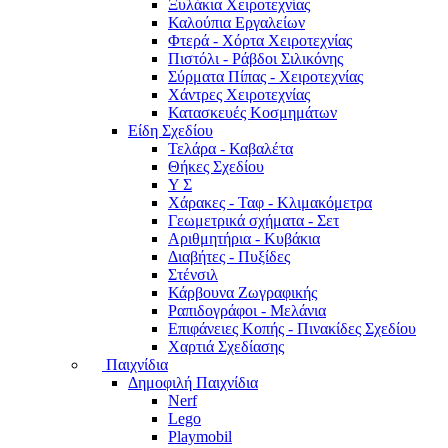
Ξυλάκια Χειροτεχνίας
Καλούπια Εργαλείων
Φτερά - Χόρτα Xειροτεχνίας
Πιστόλι - Ράβδοι Σιλικόνης
Σύρματα Πίπας - Χειροτεχνίας
Χάντρες Χειροτεχνίας
Κατασκευές Κοσμημάτων
Είδη Σχεδίου
Τελάρα - Καβαλέτα
Θήκες Σχεδίου
Υ Σ
Χάρακες - Ταφ - Κλιμακόμετρα
Γεωμετρικά σχήματα - Σετ
Αριθμητήρια - Κυβάκια
Διαβήτες - Πυξίδες
Στένσιλ
Κάρβουνα Ζωγραφικής
Ραπιδογράφοι - Μελάνια
Επιφάνειες Κοπής - Πινακίδες Σχεδίου
Χαρτιά Σχεδίασης
Παιχνίδια
Δημοφιλή Παιχνίδια
Nerf
Lego
Playmobil