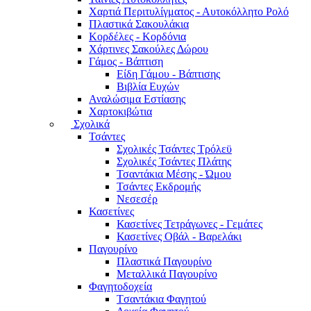
Χαρτιά Περιτυλίγματος - Αυτοκόλλητο Ρολό
Πλαστικά Σακουλάκια
Kορδέλες - Κορδόνια
Χάρτινες Σακούλες Δώρου
Γάμος - Βάπτιση
Είδη Γάμου - Βάπτισης
Βιβλία Ευχών
Αναλώσιμα Εστίασης
Χαρτοκιβώτια
Σχολικά
Τσάντες
Σχολικές Τσάντες Τρόλεϋ
Σχολικές Τσάντες Πλάτης
Τσαντάκια Μέσης - Ώμου
Τσάντες Εκδρομής
Νεσεσέρ
Κασετίνες
Κασετίνες Τετράγωνες - Γεμάτες
Κασετίνες Οβάλ - Βαρελάκι
Παγουρίνo
Πλαστικά Παγουρίνo
Μεταλλικά Παγουρίνo
Φαγητοδοχεία
Tσαντάκια Φαγητού