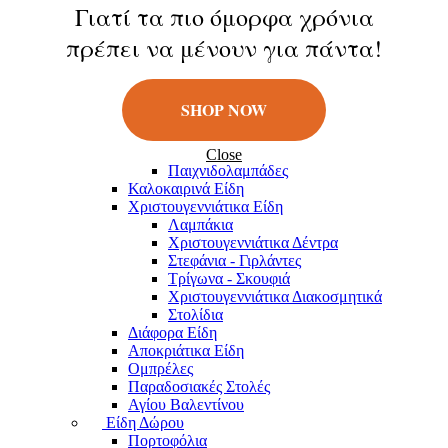
Κούκλες
Γιατί τα πιο όμορφα χρόνια
Φιγούρες
πρέπει να μένουν για πάντα!
Παιχνίδια Εξωτερικού Χώρου
Μπάλες
Πατίνια
Σαπουνόφουσκες
SHOP NOW
Εποχιακά Είδη
Πασχαλινά Είδη
Λαμπάδες
Close
Παιχνιδολαμπάδες
Καλοκαιρινά Eίδη
Χριστουγεννιάτικα Είδη
Λαμπάκια
Χριστουγεννιάτικα Δέντρα
Στεφάνια - Γιρλάντες
Τρίγωνα - Σκουφιά
Χριστουγεννιάτικα Διακοσμητικά
Στολίδια
Διάφορα Είδη
Αποκριάτικα Είδη
Ομπρέλες
Παραδοσιακές Στολές
Αγίου Βαλεντίνου
Είδη Δώρου
Πορτοφόλια