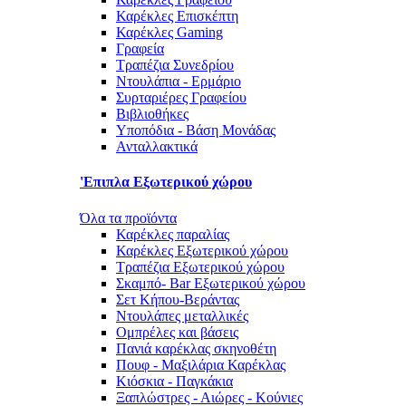
Καρέκλες Επισκέπτη
Καρέκλες Gaming
Γραφεία
Τραπέζια Συνεδρίου
Ντουλάπια - Ερμάριο
Συρταριέρες Γραφείου
Βιβλιοθήκες
Υποπόδια - Βάση Μονάδας
Ανταλλακτικά
'Επιπλα Εξωτερικού χώρου
Όλα τα προϊόντα
Καρέκλες παραλίας
Καρέκλες Εξωτερικού χώρου
Τραπέζια Εξωτερικού χώρου
Σκαμπό- Bar Εξωτερικού χώρου
Σετ Κήπου-Βεράντας
Ντουλάπες μεταλλικές
Ομπρέλες και βάσεις
Πανιά καρέκλας σκηνοθέτη
Πουφ - Μαξιλάρια Καρέκλας
Κιόσκια - Παγκάκια
Ξαπλώστρες - Αιώρες - Κούνιες