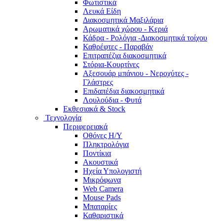
Φωτιστικά
Λευκά Είδη
Διακοσμητικά Μαξιλάρια
Αρωματικά χώρου - Κεριά
Κάδρα - Ρολόγια -Διακοσμητικά τοίχου
Καθρέφτες - Παραβάν
Επιτραπέζια διακοσμητικά
Στόρια-Κουρτίνες
Αξεσουάρ μπάνιου - Νεροχύτες -
Γλάστρες
Επιδαπέδια διακοσμητικά
Λουλούδια - Φυτά
Εκθεσιακά & Stock
Τεχνολογία
Περιφερειακά
Οθόνες Η/Υ
Πληκτρολόγια
Ποντίκια
Ακουστικά
Ηχεία Υπολογιστή
Μικρόφωνα
Web Camera
Mouse Pads
Μπαταρίες
Καθαριστικά