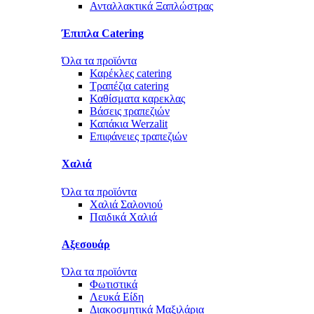
Ανταλλακτικά Ξαπλώστρας
Έπιπλα Catering
Όλα τα προϊόντα
Καρέκλες catering
Τραπέζια catering
Καθίσματα καρεκλας
Βάσεις τραπεζιών
Καπάκια Werzalit
Επιφάνειες τραπεζιών
Χαλιά
Όλα τα προϊόντα
Χαλιά Σαλονιού
Παιδικά Χαλιά
Αξεσουάρ
Όλα τα προϊόντα
Φωτιστικά
Λευκά Είδη
Διακοσμητικά Μαξιλάρια