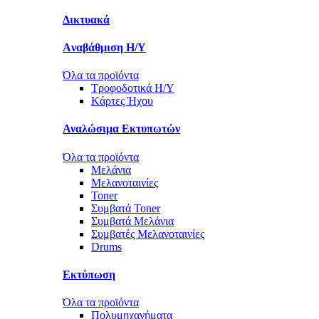
Δικτυακά
Aναβάθμιση Η/Υ
Όλα τα προϊόντα
Τροφοδοτικά Η/Υ
Kάρτες Ήχου
Αναλώσιμα Εκτυπωτών
Όλα τα προϊόντα
Μελάνια
Μελανοταινίες
Toner
Συμβατά Toner
Συμβατά Μελάνια
Συμβατές Μελανοταινίες
Drums
Εκτύπωση
Όλα τα προϊόντα
Πολυμηχανήματα