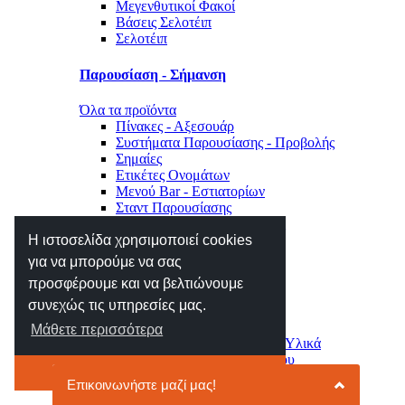
Μεγενθυτικοί Φακοί
Βάσεις Σελοτέιπ
Σελοτέιπ
Παρουσίαση - Σήμανση
Όλα τα προϊόντα
Πίνακες - Αξεσουάρ
Συστήματα Παρουσίασης - Προβολής
Σημαίες
Ετικέτες Ονομάτων
Μενού Bar - Εστιατορίων
Σταντ Παρουσίασης
Σήμανση Χώρου - Επιγραφές
Η ιστοσελίδα χρησιμοποιεί cookies
Μηχανές Γραφείου
για να μπορούμε να σας
προσφέρουμε και να βελτιώνουμε
Όλα τα προϊόντα
συνεχώς τις υπηρεσίες μας.
Αριθμομηχανές
Ετικετογράφοι - Αναλώσιμα
Μάθετε περισσότερα
Μηχανές Πλαστικοποίησης - Υλικά
Φωτιστικά - Ρολόγια Γραφείου
Το κατάλαβα
Συρτάρια - Συρταριέρες
Κλειδοθήκες - Γραμματοκιβώτια