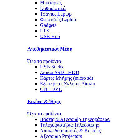
Μπαταρίες
Καθαριστικά
Τσάντες Laptop
Φορτιστές Laptop
Gadgets
UPS
USB Hub
Αποθηκευτικά Μέσα
Όλα τα προϊόντα
USB Sticks
Δίσκοι SSD - HDD
Κάρτες Μνήμης (micro sd)
Εξωτερικοί Σκληροί Δίσκοι
CD - DVD
Εικόνα & Ήχος
Όλα τα προϊόντα
Βάσεις & Αξεσουάρ Τηλεοράσεων
Τηλεχειριστήρια Τηλεόρασης
Αποκωδικοποιητές & Κεραίες
Αξεσουάρ Projectors