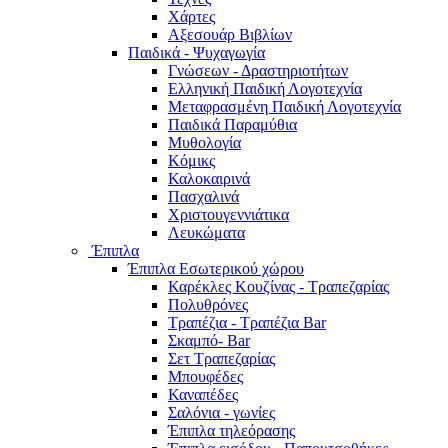
Χάρτες
Αξεσουάρ Βιβλίων
Παιδικά - Ψυχαγωγία
Γνώσεων - Δραστηριοτήτων
Ελληνική Παιδική Λογοτεχνία
Μεταφρασμένη Παιδική Λογοτεχνία
Παιδικά Παραμύθια
Μυθολογία
Κόμικς
Καλοκαιρινά
Πασχαλινά
Χριστουγεννιάτικα
Λευκώματα
Έπιπλα
Έπιπλα Εσωτερικού χώρου
Καρέκλες Κουζίνας - Τραπεζαρίας
Πολυθρόνες
Τραπέζια - Τραπέζια Bar
Σκαμπό- Bar
Σετ Τραπεζαρίας
Μπουφέδες
Καναπέδες
Σαλόνια - γωνίες
Έπιπλα τηλεόρασης