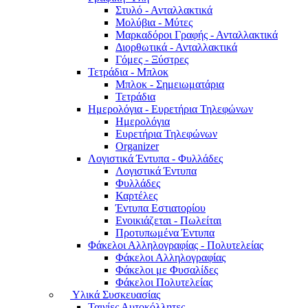
Στυλό - Ανταλλακτικά
Μολύβια - Μύτες
Μαρκαδόροι Γραφής - Ανταλλακτικά
Διορθωτικά - Ανταλλακτικά
Γόμες - Ξύστρες
Τετράδια - Μπλοκ
Μπλοκ - Σημειωματάρια
Τετράδια
Ημερολόγια - Ευρετήρια Τηλεφώνων
Ημερολόγια
Ευρετήρια Τηλεφώνων
Organizer
Λογιστικά Έντυπα - Φυλλάδες
Λογιστικά Έντυπα
Φυλλάδες
Καρτέλες
Έντυπα Εστιατορίου
Ενοικιάζεται - Πωλείται
Προτυπωμένα Έντυπα
Φάκελοι Αλληλογραφίας - Πολυτελείας
Φάκελοι Αλληλογραφίας
Φάκελοι με Φυσαλίδες
Φάκελοι Πολυτελείας
Υλικά Συσκευασίας
Ταινίες Αυτοκόλλητες