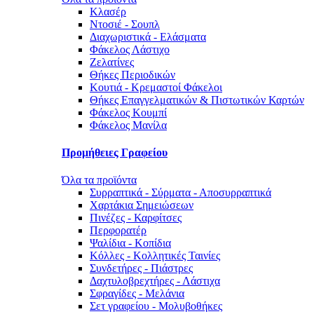
Κλασέρ
Ντοσιέ - Σουπλ
Διαχωριστικά - Ελάσματα
Φάκελος Λάστιχο
Ζελατίνες
Θήκες Περιοδικών
Κουτιά - Κρεμαστοί Φάκελοι
Θήκες Επαγγελματικών & Πιστωτικών Καρτών
Φάκελος Κουμπί
Φάκελος Μανίλα
Προμήθειες Γραφείου
Όλα τα προϊόντα
Συρραπτικά - Σύρματα - Αποσυρραπτικά
Χαρτάκια Σημειώσεων
Πινέζες - Καρφίτσες
Περφορατέρ
Ψαλίδια - Κοπίδια
Κόλλες - Κολλητικές Ταινίες
Συνδετήρες - Πιάστρες
Δαχτυλοβρεχτήρες - Λάστιχα
Σφραγίδες - Μελάνια
Σετ γραφείου - Μολυβοθήκες