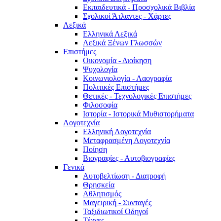
Εκπαιδευτικά - Προσχολικά Βιβλία
Σχολικοί Άτλαντες - Χάρτες
Λεξικά
Ελληνικά Λεξικά
Λεξικά Ξένων Γλωσσών
Επιστήμες
Οικονομία - Διοίκηση
Ψυχολογία
Κοινωνιολογία - Λαογραφία
Πολιτικές Eπιστήμες
Θετικές - Τεχνολογικές Επιστήμες
Φιλοσοφία
Ιστορία - Ιστορικά Μυθιστορήματα
Λογοτεχνία
Ελληνική Λογοτεχνία
Μεταφρασμένη Λογοτεχνία
Ποίηση
Βιογραφίες - Αυτοβιογραφίες
Γενικά
Αυτοβελτίωση - Διατροφή
Θρησκεία
Αθλητισμός
Μαγειρική - Συνταγές
Ταξιδιωτικοί Οδηγοί
Τέχνες