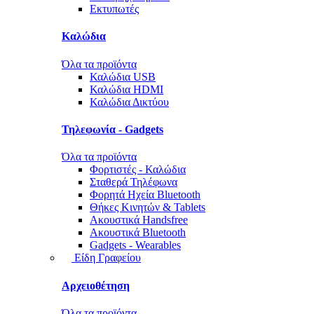
Εκτυπωτές
Καλώδια
Όλα τα προϊόντα
Καλώδια USB
Καλώδια HDMI
Καλώδια Δικτύου
Τηλεφωνία - Gadgets
Όλα τα προϊόντα
Φορτιστές - Καλώδια
Σταθερά Τηλέφωνα
Φορητά Ηχεία Bluetooth
Θήκες Κινητών & Tablets
Ακουστικά Handsfree
Ακουστικά Bluetooth
Gadgets - Wearables
Είδη Γραφείου
Αρχειοθέτηση
Όλα τα προϊόντα