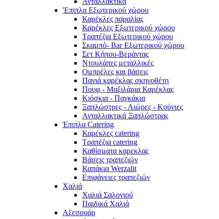
Ανταλλακτικά
'Επιπλα Εξωτερικού χώρου
Καρέκλες παραλίας
Καρέκλες Εξωτερικού χώρου
Τραπέζια Εξωτερικού χώρου
Σκαμπό- Bar Εξωτερικού χώρου
Σετ Κήπου-Βεράντας
Ντουλάπες μεταλλικές
Ομπρέλες και βάσεις
Πανιά καρέκλας σκηνοθέτη
Πουφ - Μαξιλάρια Καρέκλας
Κιόσκια - Παγκάκια
Ξαπλώστρες - Αιώρες - Κούνιες
Ανταλλακτικά Ξαπλώστρας
Έπιπλα Catering
Καρέκλες catering
Τραπέζια catering
Καθίσματα καρεκλας
Βάσεις τραπεζιών
Καπάκια Werzalit
Επιφάνειες τραπεζιών
Χαλιά
Χαλιά Σαλονιού
Παιδικά Χαλιά
Αξεσουάρ