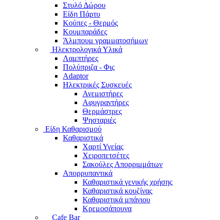
Στυλό Δώρου
Είδη Πάρτυ
Κούπες - Θερμός
Κουμπαράδες
Άλμπουμ γραμματοσήμων
Ηλεκτρολογικά Υλικά
Λαμπτήρες
Πολύπριζα - Φις
Adaptor
Ηλεκτρικές Συσκευές
Ανεμιστήρες
Αφυγραντήρες
Θερμάστρες
Ψησταριές
Είδη Καθαρισμού
Καθαριστικά
Χαρτί Υγείας
Χειροπετσέτες
Σακούλες Απορριμμάτων
Απορρυπαντικά
Καθαριστικά γενικής χρήσης
Καθαριστικά κουζίνας
Καθαριστικά μπάνιου
Κρεμοσάπουνα
Cafe Bar