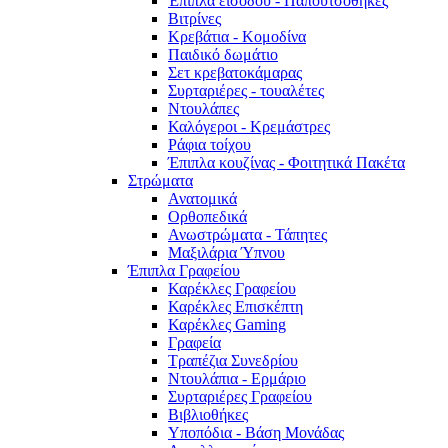
Έπιπλα εισόδου - Παπουτσοθήκες
Βιτρίνες
Κρεβάτια - Κομοδίνα
Παιδικό δωμάτιο
Σετ κρεβατοκάμαρας
Συρταριέρες - τουαλέτες
Ντουλάπες
Καλόγεροι - Κρεμάστρες
Ράφια τοίχου
Έπιπλα κουζίνας - Φοιτητικά Πακέτα
Στρώματα
Ανατομικά
Ορθοπεδικά
Ανωστρώματα - Τάπητες
Μαξιλάρια Ύπνου
Έπιπλα Γραφείου
Καρέκλες Γραφείου
Καρέκλες Επισκέπτη
Καρέκλες Gaming
Γραφεία
Τραπέζια Συνεδρίου
Ντουλάπια - Ερμάριο
Συρταριέρες Γραφείου
Βιβλιοθήκες
Υποπόδια - Βάση Μονάδας