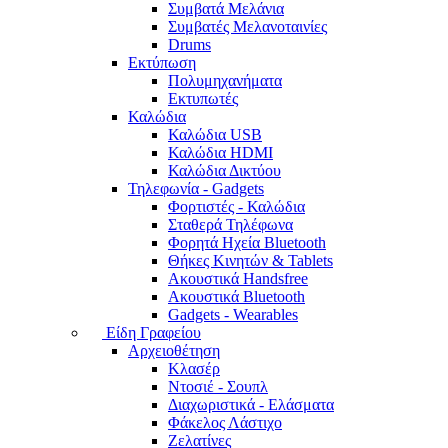
Συμβατά Μελάνια
Συμβατές Μελανοταινίες
Drums
Εκτύπωση
Πολυμηχανήματα
Εκτυπωτές
Καλώδια
Καλώδια USB
Καλώδια HDMI
Καλώδια Δικτύου
Τηλεφωνία - Gadgets
Φορτιστές - Καλώδια
Σταθερά Τηλέφωνα
Φορητά Ηχεία Bluetooth
Θήκες Κινητών & Tablets
Ακουστικά Handsfree
Ακουστικά Bluetooth
Gadgets - Wearables
Είδη Γραφείου
Αρχειοθέτηση
Κλασέρ
Ντοσιέ - Σουπλ
Διαχωριστικά - Ελάσματα
Φάκελος Λάστιχο
Ζελατίνες