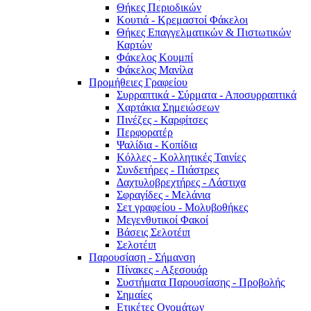
Θήκες Περιοδικών
Κουτιά - Κρεμαστοί Φάκελοι
Θήκες Επαγγελματικών & Πιστωτικών
Καρτών
Φάκελος Κουμπί
Φάκελος Μανίλα
Προμήθειες Γραφείου
Συρραπτικά - Σύρματα - Αποσυρραπτικά
Χαρτάκια Σημειώσεων
Πινέζες - Καρφίτσες
Περφορατέρ
Ψαλίδια - Κοπίδια
Κόλλες - Κολλητικές Ταινίες
Συνδετήρες - Πιάστρες
Δαχτυλοβρεχτήρες - Λάστιχα
Σφραγίδες - Μελάνια
Σετ γραφείου - Μολυβοθήκες
Μεγενθυτικοί Φακοί
Βάσεις Σελοτέιπ
Σελοτέιπ
Παρουσίαση - Σήμανση
Πίνακες - Αξεσουάρ
Συστήματα Παρουσίασης - Προβολής
Σημαίες
Ετικέτες Ονομάτων