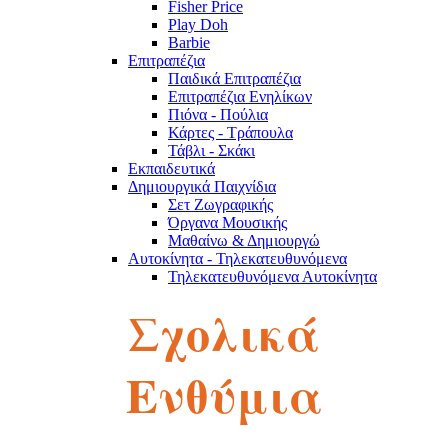
Fisher Price
Play Doh
Barbie
Επιτραπέζια
Παιδικά Επιτραπέζια
Επιτραπέζια Ενηλίκων
Πιόνα - Πούλια
Κάρτες - Τράπουλα
Τάβλι - Σκάκι
Εκπαιδευτικά
Δημιουργικά Παιχνίδια
Σετ Ζωγραφικής
Όργανα Μουσικής
Μαθαίνω & Δημιουργώ
Αυτοκίνητα - Τηλεκατευθυνόμενα
Τηλεκατευθυνόμενα Αυτοκίνητα
Robot
Σχολικά
Αυτοκινητάκια
Πίστες
Παζλ
Παζλ Παιδικά
Ενθύμια
Παζλ Ενηλίκων
Κύβοι του Ρούμπικ
Κούκλες - Λούτρινα
Λούτρινα