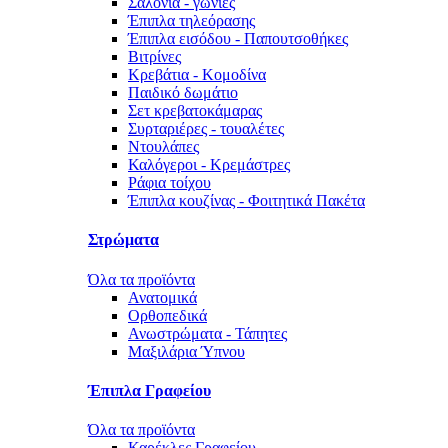
Σαλόνια - γωνίες
Έπιπλα τηλεόρασης
Έπιπλα εισόδου - Παπουτσοθήκες
Βιτρίνες
Κρεβάτια - Κομοδίνα
Παιδικό δωμάτιο
Σετ κρεβατοκάμαρας
Συρταριέρες - τουαλέτες
Ντουλάπες
Καλόγεροι - Κρεμάστρες
Ράφια τοίχου
Έπιπλα κουζίνας - Φοιτητικά Πακέτα
Στρώματα
Όλα τα προϊόντα
Ανατομικά
Ορθοπεδικά
Ανωστρώματα - Τάπητες
Μαξιλάρια Ύπνου
Έπιπλα Γραφείου
Όλα τα προϊόντα
Καρέκλες Γραφείου