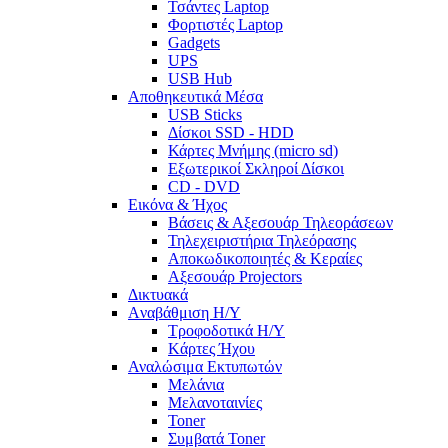
Τσάντες Laptop
Φορτιστές Laptop
Gadgets
UPS
USB Hub
Αποθηκευτικά Μέσα
USB Sticks
Δίσκοι SSD - HDD
Κάρτες Μνήμης (micro sd)
Εξωτερικοί Σκληροί Δίσκοι
CD - DVD
Εικόνα & Ήχος
Βάσεις & Αξεσουάρ Τηλεοράσεων
Τηλεχειριστήρια Τηλεόρασης
Αποκωδικοποιητές & Κεραίες
Αξεσουάρ Projectors
Δικτυακά
Aναβάθμιση Η/Υ
Τροφοδοτικά Η/Υ
Kάρτες Ήχου
Αναλώσιμα Εκτυπωτών
Μελάνια
Μελανοταινίες
Toner
Συμβατά Toner