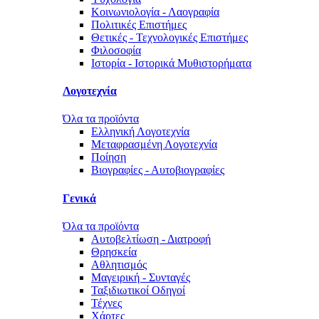
Κοινωνιολογία - Λαογραφία
Πολιτικές Eπιστήμες
Θετικές - Τεχνολογικές Επιστήμες
Φιλοσοφία
Ιστορία - Ιστορικά Μυθιστορήματα
Λογοτεχνία
Όλα τα προϊόντα
Ελληνική Λογοτεχνία
Μεταφρασμένη Λογοτεχνία
Ποίηση
Βιογραφίες - Αυτοβιογραφίες
Γενικά
Όλα τα προϊόντα
Αυτοβελτίωση - Διατροφή
Θρησκεία
Αθλητισμός
Μαγειρική - Συνταγές
Ταξιδιωτικοί Οδηγοί
Τέχνες
Χάρτες