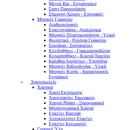
Μενού Bar - Εστιατορίων
Σταντ Παρουσίασης
Σήμανση Χώρου - Επιγραφές
Μηχανές Γραφείου
Αριθμομηχανές
Ετικετογράφοι - Αναλώσιμα
Μηχανές Πλαστικοποίησης - Υλικά
Φωτιστικά - Ρολόγια Γραφείου
Συρτάρια - Συρταριέρες
Κλειδοθήκες - Γραμματοκιβώτια
Κερματοθήκες - Κουτιά Ταμείου
Καλάθια Αχρήστων - Υποπόδια
Μηχανές Βιβλιοδεσίας - Υλικά
Μηχανές Κοπής - Καταστροφείς
Εγγράφων
Χαρτοπωλείο
Χαρτικά
Χαρτί Εκτύπωσης
Χαρτοταινίες Ταμειακών
Χαρτιά Plotter - Ξηρογραφικά
Μηχανογραφικά Χαρτιά
Ετικέτες Barcode
Αυτοκόλλητες Ετικέτες
Ετικέτες Κρεμαστές
Γραφική 'Yλη