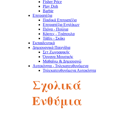
Fisher Price
Play Doh
Barbie
Επιτραπέζια
Παιδικά Επιτραπέζια
Επιτραπέζια Ενηλίκων
Πιόνα - Πούλια
Κάρτες - Τράπουλα
Τάβλι - Σκάκι
Εκπαιδευτικά
Δημιουργικά Παιχνίδια
Σετ Ζωγραφικής
Όργανα Μουσικής
Μαθαίνω & Δημιουργώ
Αυτοκίνητα - Τηλεκατευθυνόμενα
Τηλεκατευθυνόμενα Αυτοκίνητα
Robot
Σχολικά
Αυτοκινητάκια
Πίστες
Παζλ
Παζλ Παιδικά
Ενθύμια
Παζλ Ενηλίκων
Κύβοι του Ρούμπικ
Κούκλες - Λούτρινα
Λούτρινα