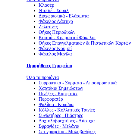
Κλασέρ
Ντοσιέ - Σουπλ
Διαχωριστικά - Ελάσματα
Φάκελος Λάστιχο
Ζελατίνες
Θήκες Περιοδικών
Κουτιά - Κρεμαστοί Φάκελοι
Θήκες Επαγγελματικών & Πιστωτικών Καρτών
Φάκελος Κουμπί
Φάκελος Μανίλα
Προμήθειες Γραφείου
Όλα τα προϊόντα
Συρραπτικά - Σύρματα - Αποσυρραπτικά
Χαρτάκια Σημειώσεων
Πινέζες - Καρφίτσες
Περφορατέρ
Ψαλίδια - Κοπίδια
Κόλλες - Κολλητικές Ταινίες
Συνδετήρες - Πιάστρες
Δαχτυλοβρεχτήρες - Λάστιχα
Σφραγίδες - Μελάνια
Σετ γραφείου - Μολυβοθήκες