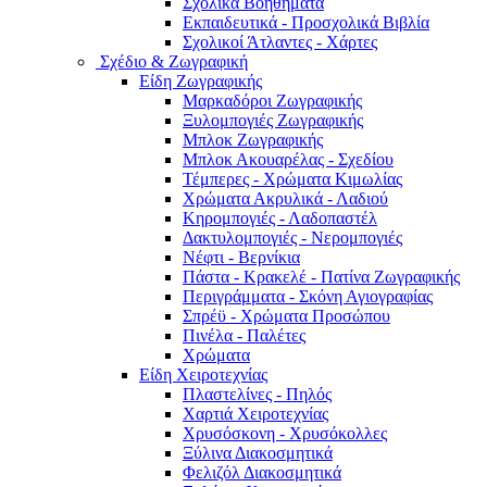
Σχολικά Βοηθήματα
Εκπαιδευτικά - Προσχολικά Βιβλία
Σχολικοί Άτλαντες - Χάρτες
Σχέδιο & Ζωγραφική
Είδη Ζωγραφικής
Μαρκαδόροι Ζωγραφικής
Ξυλομπογιές Ζωγραφικής
Μπλοκ Ζωγραφικής
Μπλοκ Ακουαρέλας - Σχεδίου
Τέμπερες - Χρώματα Κιμωλίας
Χρώματα Ακρυλικά - Λαδιού
Κηρομπογιές - Λαδοπαστέλ
Δακτυλομπογιές - Νερομπογιές
Νέφτι - Βερνίκια
Πάστα - Κρακελέ - Πατίνα Ζωγραφικής
Περιγράμματα - Σκόνη Αγιογραφίας
Σπρέϋ - Χρώματα Προσώπου
Πινέλα - Παλέτες
Χρώματα
Είδη Χειροτεχνίας
Πλαστελίνες - Πηλός
Χαρτιά Χειροτεχνίας
Χρυσόσκονη - Χρυσόκoλλες
Ξύλινα Διακοσμητικά
Φελιζόλ Διακοσμητικά