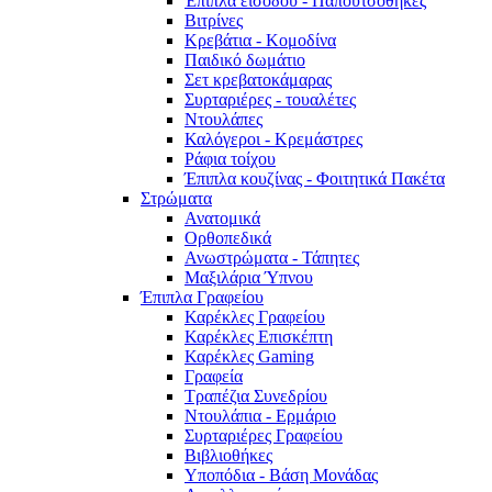
Έπιπλα εισόδου - Παπουτσοθήκες
Βιτρίνες
Κρεβάτια - Κομοδίνα
Παιδικό δωμάτιο
Σετ κρεβατοκάμαρας
Συρταριέρες - τουαλέτες
Ντουλάπες
Καλόγεροι - Κρεμάστρες
Ράφια τοίχου
Έπιπλα κουζίνας - Φοιτητικά Πακέτα
Στρώματα
Ανατομικά
Ορθοπεδικά
Ανωστρώματα - Τάπητες
Μαξιλάρια Ύπνου
Έπιπλα Γραφείου
Καρέκλες Γραφείου
Καρέκλες Επισκέπτη
Καρέκλες Gaming
Γραφεία
Τραπέζια Συνεδρίου
Ντουλάπια - Ερμάριο
Συρταριέρες Γραφείου
Βιβλιοθήκες
Υποπόδια - Βάση Μονάδας