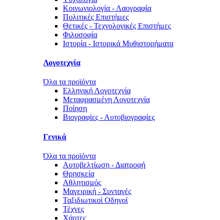
Κοινωνιολογία - Λαογραφία
Πολιτικές Eπιστήμες
Θετικές - Τεχνολογικές Επιστήμες
Φιλοσοφία
Ιστορία - Ιστορικά Μυθιστορήματα
Λογοτεχνία
Όλα τα προϊόντα
Ελληνική Λογοτεχνία
Μεταφρασμένη Λογοτεχνία
Ποίηση
Βιογραφίες - Αυτοβιογραφίες
Γενικά
Όλα τα προϊόντα
Αυτοβελτίωση - Διατροφή
Θρησκεία
Αθλητισμός
Μαγειρική - Συνταγές
Ταξιδιωτικοί Οδηγοί
Τέχνες
Χάρτες