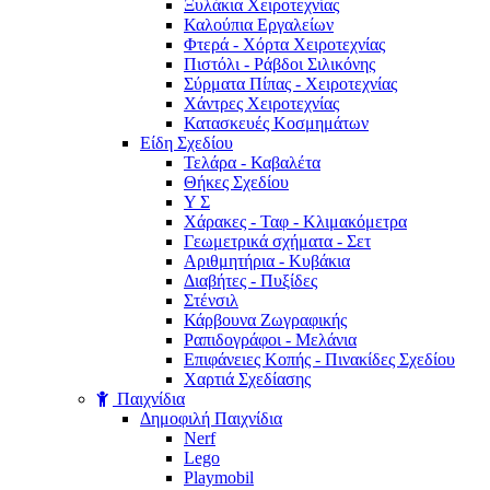
Ξυλάκια Χειροτεχνίας
Καλούπια Εργαλείων
Φτερά - Χόρτα Xειροτεχνίας
Πιστόλι - Ράβδοι Σιλικόνης
Σύρματα Πίπας - Χειροτεχνίας
Χάντρες Χειροτεχνίας
Κατασκευές Κοσμημάτων
Είδη Σχεδίου
Τελάρα - Καβαλέτα
Θήκες Σχεδίου
Υ Σ
Χάρακες - Ταφ - Κλιμακόμετρα
Γεωμετρικά σχήματα - Σετ
Αριθμητήρια - Κυβάκια
Διαβήτες - Πυξίδες
Στένσιλ
Κάρβουνα Ζωγραφικής
Ραπιδογράφοι - Μελάνια
Επιφάνειες Κοπής - Πινακίδες Σχεδίου
Χαρτιά Σχεδίασης
Παιχνίδια
Δημοφιλή Παιχνίδια
Nerf
Lego
Playmobil