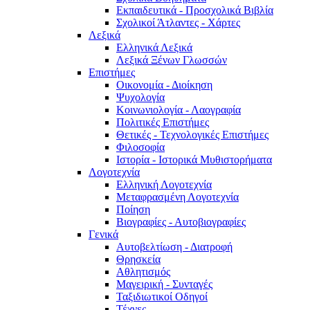
Εκπαιδευτικά - Προσχολικά Βιβλία
Σχολικοί Άτλαντες - Χάρτες
Λεξικά
Ελληνικά Λεξικά
Λεξικά Ξένων Γλωσσών
Επιστήμες
Οικονομία - Διοίκηση
Ψυχολογία
Κοινωνιολογία - Λαογραφία
Πολιτικές Eπιστήμες
Θετικές - Τεχνολογικές Επιστήμες
Φιλοσοφία
Ιστορία - Ιστορικά Μυθιστορήματα
Λογοτεχνία
Ελληνική Λογοτεχνία
Μεταφρασμένη Λογοτεχνία
Ποίηση
Βιογραφίες - Αυτοβιογραφίες
Γενικά
Αυτοβελτίωση - Διατροφή
Θρησκεία
Αθλητισμός
Μαγειρική - Συνταγές
Ταξιδιωτικοί Οδηγοί
Τέχνες