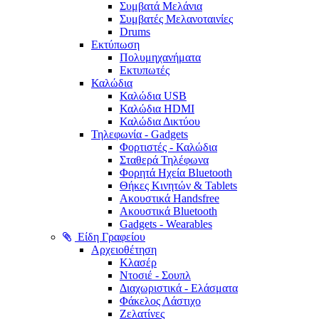
Συμβατά Μελάνια
Συμβατές Μελανοταινίες
Drums
Εκτύπωση
Πολυμηχανήματα
Εκτυπωτές
Καλώδια
Καλώδια USB
Καλώδια HDMI
Καλώδια Δικτύου
Τηλεφωνία - Gadgets
Φορτιστές - Καλώδια
Σταθερά Τηλέφωνα
Φορητά Ηχεία Bluetooth
Θήκες Κινητών & Tablets
Ακουστικά Handsfree
Ακουστικά Bluetooth
Gadgets - Wearables
Είδη Γραφείου
Αρχειοθέτηση
Κλασέρ
Ντοσιέ - Σουπλ
Διαχωριστικά - Ελάσματα
Φάκελος Λάστιχο
Ζελατίνες