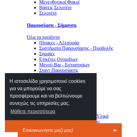
Μεγενθυτικοί Φακοί
Βάσεις Σελοτέιπ
Σελοτέιπ
Παρουσίαση - Σήμανση
Όλα τα προϊόντα
Πίνακες - Αξεσουάρ
Συστήματα Παρουσίασης - Προβολής
Σημαίες
Ετικέτες Ονομάτων
Μενού Bar - Εστιατορίων
Σταντ Παρουσίασης
Σήμανση Χώρου - Επιγραφές
Η ιστοσελίδα χρησιμοποιεί cookies
Μηχανές Γραφείου
για να μπορούμε να σας
προσφέρουμε και να βελτιώνουμε
Όλα τα προϊόντα
συνεχώς τις υπηρεσίες μας.
Αριθμομηχανές
Ετικετογράφοι - Αναλώσιμα
Μάθετε περισσότερα
Μηχανές Πλαστικοποίησης - Υλικά
Φωτιστικά - Ρολόγια Γραφείου
Το κατάλαβα
Συρτάρια - Συρταριέρες
Κλειδοθήκες - Γραμματοκιβώτια