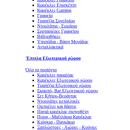
Καρέκλες Επισκέπτη
Καρέκλες Gaming
Γραφεία
Τραπέζια Συνεδρίου
Ντουλάπια - Ερμάριο
Συρταριέρες Γραφείου
Βιβλιοθήκες
Υποπόδια - Βάση Μονάδας
Ανταλλακτικά
'Επιπλα Εξωτερικού χώρου
Όλα τα προϊόντα
Καρέκλες παραλίας
Καρέκλες Εξωτερικού χώρου
Τραπέζια Εξωτερικού χώρου
Σκαμπό- Bar Εξωτερικού χώρου
Σετ Κήπου-Βεράντας
Ντουλάπες μεταλλικές
Ομπρέλες και βάσεις
Πανιά καρέκλας σκηνοθέτη
Πουφ - Μαξιλάρια Καρέκλας
Κιόσκια - Παγκάκια
Ξαπλώστρες - Αιώρες - Κούνιες