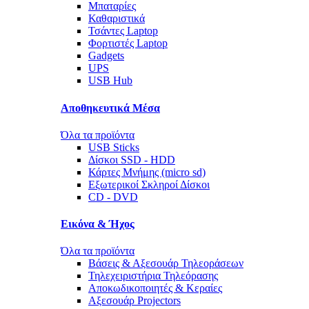
Μπαταρίες
Καθαριστικά
Τσάντες Laptop
Φορτιστές Laptop
Gadgets
UPS
USB Hub
Αποθηκευτικά Μέσα
Όλα τα προϊόντα
USB Sticks
Δίσκοι SSD - HDD
Κάρτες Μνήμης (micro sd)
Εξωτερικοί Σκληροί Δίσκοι
CD - DVD
Εικόνα & Ήχος
Όλα τα προϊόντα
Βάσεις & Αξεσουάρ Τηλεοράσεων
Τηλεχειριστήρια Τηλεόρασης
Αποκωδικοποιητές & Κεραίες
Αξεσουάρ Projectors