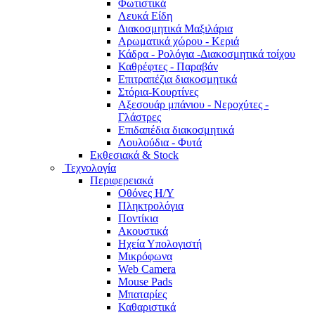
Φωτιστικά
Λευκά Είδη
Διακοσμητικά Μαξιλάρια
Αρωματικά χώρου - Κεριά
Κάδρα - Ρολόγια -Διακοσμητικά τοίχου
Καθρέφτες - Παραβάν
Επιτραπέζια διακοσμητικά
Στόρια-Κουρτίνες
Αξεσουάρ μπάνιου - Νεροχύτες -
Γλάστρες
Επιδαπέδια διακοσμητικά
Λουλούδια - Φυτά
Εκθεσιακά & Stock
Τεχνολογία
Περιφερειακά
Οθόνες Η/Υ
Πληκτρολόγια
Ποντίκια
Ακουστικά
Ηχεία Υπολογιστή
Μικρόφωνα
Web Camera
Mouse Pads
Μπαταρίες
Καθαριστικά