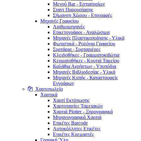
Μενού Bar - Εστιατορίων
Σταντ Παρουσίασης
Σήμανση Χώρου - Επιγραφές
Μηχανές Γραφείου
Αριθμομηχανές
Ετικετογράφοι - Αναλώσιμα
Μηχανές Πλαστικοποίησης - Υλικά
Φωτιστικά - Ρολόγια Γραφείου
Συρτάρια - Συρταριέρες
Κλειδοθήκες - Γραμματοκιβώτια
Κερματοθήκες - Κουτιά Ταμείου
Καλάθια Αχρήστων - Υποπόδια
Μηχανές Βιβλιοδεσίας - Υλικά
Μηχανές Κοπής - Καταστροφείς
Εγγράφων
Χαρτοπωλείο
Χαρτικά
Χαρτί Εκτύπωσης
Χαρτοταινίες Ταμειακών
Χαρτιά Plotter - Ξηρογραφικά
Μηχανογραφικά Χαρτιά
Ετικέτες Barcode
Αυτοκόλλητες Ετικέτες
Ετικέτες Κρεμαστές
Γραφική 'Yλη