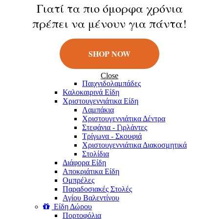
Κούκλες
Γιατί τα πιο όμορφα χρόνια
Φιγούρες
πρέπει να μένουν για πάντα!
Παιχνίδια Εξωτερικού Χώρου
Μπάλες
Πατίνια
Σαπουνόφουσκες
SHOP NOW
Εποχιακά Είδη
Πασχαλινά Είδη
Λαμπάδες
Close
Παιχνιδολαμπάδες
Καλοκαιρινά Eίδη
Χριστουγεννιάτικα Είδη
Λαμπάκια
Χριστουγεννιάτικα Δέντρα
Στεφάνια - Γιρλάντες
Τρίγωνα - Σκουφιά
Χριστουγεννιάτικα Διακοσμητικά
Στολίδια
Διάφορα Είδη
Αποκριάτικα Είδη
Ομπρέλες
Παραδοσιακές Στολές
Αγίου Βαλεντίνου
Είδη Δώρου
Πορτοφόλια