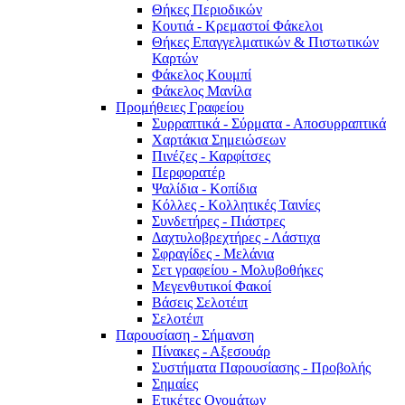
Θήκες Περιοδικών
Κουτιά - Κρεμαστοί Φάκελοι
Θήκες Επαγγελματικών & Πιστωτικών
Καρτών
Φάκελος Κουμπί
Φάκελος Μανίλα
Προμήθειες Γραφείου
Συρραπτικά - Σύρματα - Αποσυρραπτικά
Χαρτάκια Σημειώσεων
Πινέζες - Καρφίτσες
Περφορατέρ
Ψαλίδια - Κοπίδια
Κόλλες - Κολλητικές Ταινίες
Συνδετήρες - Πιάστρες
Δαχτυλοβρεχτήρες - Λάστιχα
Σφραγίδες - Μελάνια
Σετ γραφείου - Μολυβοθήκες
Μεγενθυτικοί Φακοί
Βάσεις Σελοτέιπ
Σελοτέιπ
Παρουσίαση - Σήμανση
Πίνακες - Αξεσουάρ
Συστήματα Παρουσίασης - Προβολής
Σημαίες
Ετικέτες Ονομάτων