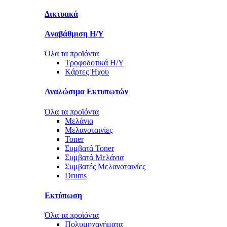
Δικτυακά
Aναβάθμιση Η/Υ
Όλα τα προϊόντα
Τροφοδοτικά Η/Υ
Kάρτες Ήχου
Αναλώσιμα Εκτυπωτών
Όλα τα προϊόντα
Μελάνια
Μελανοταινίες
Toner
Συμβατά Toner
Συμβατά Μελάνια
Συμβατές Μελανοταινίες
Drums
Εκτύπωση
Όλα τα προϊόντα
Πολυμηχανήματα