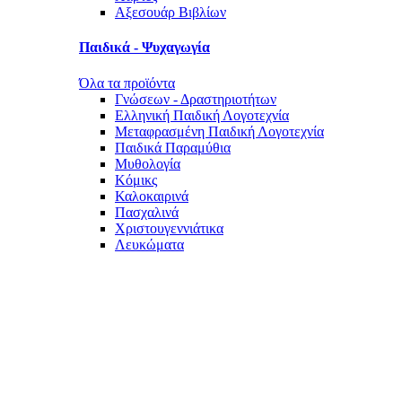
Αξεσουάρ Βιβλίων
Παιδικά - Ψυχαγωγία
Όλα τα προϊόντα
Γνώσεων - Δραστηριοτήτων
Ελληνική Παιδική Λογοτεχνία
Μεταφρασμένη Παιδική Λογοτεχνία
Παιδικά Παραμύθια
Μυθολογία
Κόμικς
Καλοκαιρινά
Πασχαλινά
Χριστουγεννιάτικα
Λευκώματα