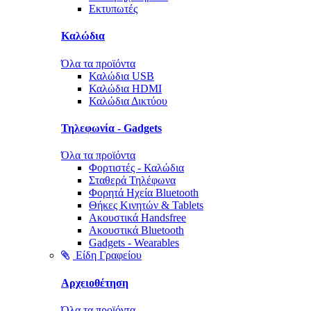
Εκτυπωτές
Καλώδια
Όλα τα προϊόντα
Καλώδια USB
Καλώδια HDMI
Καλώδια Δικτύου
Τηλεφωνία - Gadgets
Όλα τα προϊόντα
Φορτιστές - Καλώδια
Σταθερά Τηλέφωνα
Φορητά Ηχεία Bluetooth
Θήκες Κινητών & Tablets
Ακουστικά Handsfree
Ακουστικά Bluetooth
Gadgets - Wearables
Είδη Γραφείου
Αρχειοθέτηση
Όλα τα προϊόντα