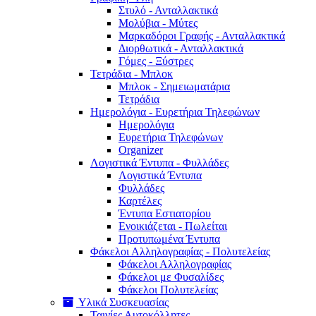
Στυλό - Ανταλλακτικά
Μολύβια - Μύτες
Μαρκαδόροι Γραφής - Ανταλλακτικά
Διορθωτικά - Ανταλλακτικά
Γόμες - Ξύστρες
Τετράδια - Μπλοκ
Μπλοκ - Σημειωματάρια
Τετράδια
Ημερολόγια - Ευρετήρια Τηλεφώνων
Ημερολόγια
Ευρετήρια Τηλεφώνων
Organizer
Λογιστικά Έντυπα - Φυλλάδες
Λογιστικά Έντυπα
Φυλλάδες
Καρτέλες
Έντυπα Εστιατορίου
Ενοικιάζεται - Πωλείται
Προτυπωμένα Έντυπα
Φάκελοι Αλληλογραφίας - Πολυτελείας
Φάκελοι Αλληλογραφίας
Φάκελοι με Φυσαλίδες
Φάκελοι Πολυτελείας
Υλικά Συσκευασίας
Ταινίες Αυτοκόλλητες