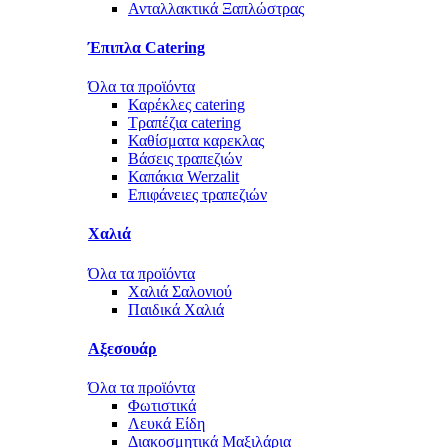
Ανταλλακτικά Ξαπλώστρας
Έπιπλα Catering
Όλα τα προϊόντα
Καρέκλες catering
Τραπέζια catering
Καθίσματα καρεκλας
Βάσεις τραπεζιών
Καπάκια Werzalit
Επιφάνειες τραπεζιών
Χαλιά
Όλα τα προϊόντα
Χαλιά Σαλονιού
Παιδικά Χαλιά
Αξεσουάρ
Όλα τα προϊόντα
Φωτιστικά
Λευκά Είδη
Διακοσμητικά Μαξιλάρια