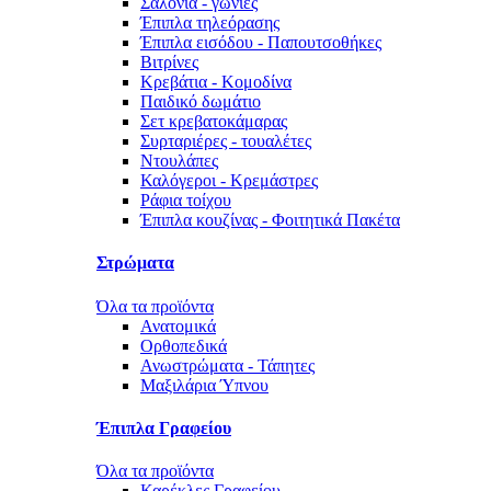
Σαλόνια - γωνίες
Έπιπλα τηλεόρασης
Έπιπλα εισόδου - Παπουτσοθήκες
Βιτρίνες
Κρεβάτια - Κομοδίνα
Παιδικό δωμάτιο
Σετ κρεβατοκάμαρας
Συρταριέρες - τουαλέτες
Ντουλάπες
Καλόγεροι - Κρεμάστρες
Ράφια τοίχου
Έπιπλα κουζίνας - Φοιτητικά Πακέτα
Στρώματα
Όλα τα προϊόντα
Ανατομικά
Ορθοπεδικά
Ανωστρώματα - Τάπητες
Μαξιλάρια Ύπνου
Έπιπλα Γραφείου
Όλα τα προϊόντα
Καρέκλες Γραφείου