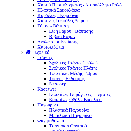
Χαρτιά Περιτυλίγματος - Αυτοκόλλητο Ρολό
Πλαστικά Σακουλάκια
Kορδέλες - Κορδόνια
Χάρτινες Σακούλες Δώρου
Γάμος - Βάπτιση
Είδη Γάμου - Βάπτισης
Βιβλία Ευχών
Αναλώσιμα Εστίασης
Χαρτοκιβώτια
Σχολικά
Τσάντες
Σχολικές Τσάντες Τρόλεϋ
Σχολικές Τσάντες Πλάτης
Τσαντάκια Μέσης - Ώμου
Τσάντες Εκδρομής
Νεσεσέρ
Κασετίνες
Κασετίνες Τετράγωνες - Γεμάτες
Κασετίνες Οβάλ - Βαρελάκι
Παγουρίνo
Πλαστικά Παγουρίνo
Μεταλλικά Παγουρίνo
Φαγητοδοχεία
Tσαντάκια Φαγητού