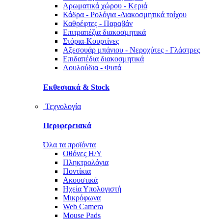
Αρωματικά χώρου - Κεριά
Κάδρα - Ρολόγια -Διακοσμητικά τοίχου
Καθρέφτες - Παραβάν
Επιτραπέζια διακοσμητικά
Στόρια-Κουρτίνες
Αξεσουάρ μπάνιου - Νεροχύτες - Γλάστρες
Επιδαπέδια διακοσμητικά
Λουλούδια - Φυτά
Εκθεσιακά & Stock
Τεχνολογία
Περιφερειακά
Όλα τα προϊόντα
Οθόνες Η/Υ
Πληκτρολόγια
Ποντίκια
Ακουστικά
Ηχεία Υπολογιστή
Μικρόφωνα
Web Camera
Mouse Pads