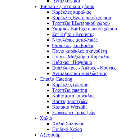
Ανταλλακτικά
'Επιπλα Εξωτερικού χώρου
Καρέκλες παραλίας
Καρέκλες Εξωτερικού χώρου
Τραπέζια Εξωτερικού χώρου
Σκαμπό- Bar Εξωτερικού χώρου
Σετ Κήπου-Βεράντας
Ντουλάπες μεταλλικές
Ομπρέλες και βάσεις
Πανιά καρέκλας σκηνοθέτη
Πουφ - Μαξιλάρια Καρέκλας
Κιόσκια - Παγκάκια
Ξαπλώστρες - Αιώρες - Κούνιες
Ανταλλακτικά Ξαπλώστρας
Έπιπλα Catering
Καρέκλες catering
Τραπέζια catering
Καθίσματα καρεκλας
Βάσεις τραπεζιών
Καπάκια Werzalit
Επιφάνειες τραπεζιών
Χαλιά
Χαλιά Σαλονιού
Παιδικά Χαλιά
Αξεσουάρ