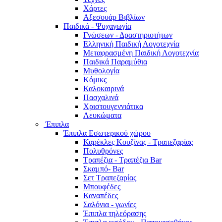
Χάρτες
Αξεσουάρ Βιβλίων
Παιδικά - Ψυχαγωγία
Γνώσεων - Δραστηριοτήτων
Ελληνική Παιδική Λογοτεχνία
Μεταφρασμένη Παιδική Λογοτεχνία
Παιδικά Παραμύθια
Μυθολογία
Κόμικς
Καλοκαιρινά
Πασχαλινά
Χριστουγεννιάτικα
Λευκώματα
Έπιπλα
Έπιπλα Εσωτερικού χώρου
Καρέκλες Κουζίνας - Τραπεζαρίας
Πολυθρόνες
Τραπέζια - Τραπέζια Bar
Σκαμπό- Bar
Σετ Τραπεζαρίας
Μπουφέδες
Καναπέδες
Σαλόνια - γωνίες
Έπιπλα τηλεόρασης