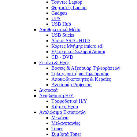
Τσάντες Laptop
Φορτιστές Laptop
Gadgets
UPS
USB Hub
Αποθηκευτικά Μέσα
USB Sticks
Δίσκοι SSD - HDD
Κάρτες Μνήμης (micro sd)
Εξωτερικοί Σκληροί Δίσκοι
CD - DVD
Εικόνα & Ήχος
Βάσεις & Αξεσουάρ Τηλεοράσεων
Τηλεχειριστήρια Τηλεόρασης
Αποκωδικοποιητές & Κεραίες
Αξεσουάρ Projectors
Δικτυακά
Aναβάθμιση Η/Υ
Τροφοδοτικά Η/Υ
Kάρτες Ήχου
Αναλώσιμα Εκτυπωτών
Μελάνια
Μελανοταινίες
Toner
Συμβατά Toner