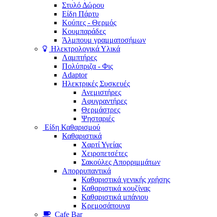
Στυλό Δώρου
Είδη Πάρτυ
Κούπες - Θερμός
Κουμπαράδες
Άλμπουμ γραμματοσήμων
Ηλεκτρολογικά Υλικά
Λαμπτήρες
Πολύπριζα - Φις
Adaptor
Ηλεκτρικές Συσκευές
Ανεμιστήρες
Αφυγραντήρες
Θερμάστρες
Ψησταριές
Είδη Καθαρισμού
Καθαριστικά
Χαρτί Υγείας
Χειροπετσέτες
Σακούλες Απορριμμάτων
Απορρυπαντικά
Καθαριστικά γενικής χρήσης
Καθαριστικά κουζίνας
Καθαριστικά μπάνιου
Κρεμοσάπουνα
Cafe Bar