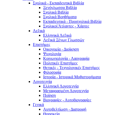
Σχολικά - Εκπαιδευτικά Βιβλία
Ξενόγλωσσα Βιβλία
Σχολικά Βιβλία
Σχολικά Βοηθήματα
Εκπαιδευτικά - Προσχολικά Βιβλία
Σχολικοί Άτλαντες - Χάρτες
Λεξικά
Ελληνικά Λεξικά
Λεξικά Ξένων Γλωσσών
Επιστήμες
Οικονομία - Διοίκηση
Ψυχολογία
Κοινωνιολογία - Λαογραφία
Πολιτικές Eπιστήμες
Θετικές - Τεχνολογικές Επιστήμες
Φιλοσοφία
Ιστορία - Ιστορικά Μυθιστορήματα
Λογοτεχνία
Ελληνική Λογοτεχνία
Μεταφρασμένη Λογοτεχνία
Ποίηση
Βιογραφίες - Αυτοβιογραφίες
Γενικά
Αυτοβελτίωση - Διατροφή
Θρησκεία