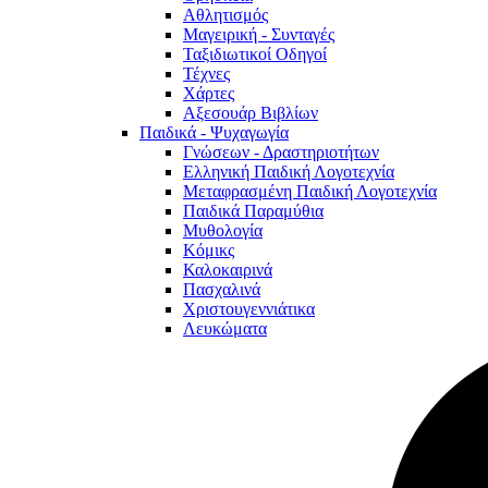
Αθλητισμός
Μαγειρική - Συνταγές
Ταξιδιωτικοί Οδηγοί
Τέχνες
Χάρτες
Αξεσουάρ Βιβλίων
Παιδικά - Ψυχαγωγία
Γνώσεων - Δραστηριοτήτων
Ελληνική Παιδική Λογοτεχνία
Μεταφρασμένη Παιδική Λογοτεχνία
Παιδικά Παραμύθια
Μυθολογία
Κόμικς
Καλοκαιρινά
Πασχαλινά
Χριστουγεννιάτικα
Λευκώματα