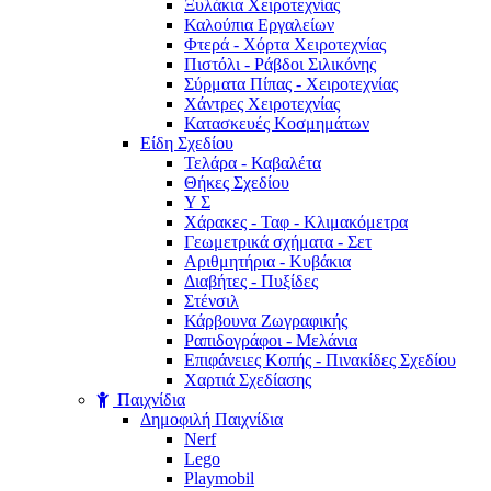
Ξυλάκια Χειροτεχνίας
Καλούπια Εργαλείων
Φτερά - Χόρτα Xειροτεχνίας
Πιστόλι - Ράβδοι Σιλικόνης
Σύρματα Πίπας - Χειροτεχνίας
Χάντρες Χειροτεχνίας
Κατασκευές Κοσμημάτων
Είδη Σχεδίου
Τελάρα - Καβαλέτα
Θήκες Σχεδίου
Υ Σ
Χάρακες - Ταφ - Κλιμακόμετρα
Γεωμετρικά σχήματα - Σετ
Αριθμητήρια - Κυβάκια
Διαβήτες - Πυξίδες
Στένσιλ
Κάρβουνα Ζωγραφικής
Ραπιδογράφοι - Μελάνια
Επιφάνειες Κοπής - Πινακίδες Σχεδίου
Χαρτιά Σχεδίασης
Παιχνίδια
Δημοφιλή Παιχνίδια
Nerf
Lego
Playmobil