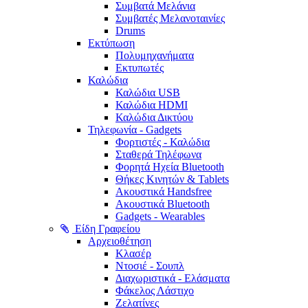
Συμβατά Μελάνια
Συμβατές Μελανοταινίες
Drums
Εκτύπωση
Πολυμηχανήματα
Εκτυπωτές
Καλώδια
Καλώδια USB
Καλώδια HDMI
Καλώδια Δικτύου
Τηλεφωνία - Gadgets
Φορτιστές - Καλώδια
Σταθερά Τηλέφωνα
Φορητά Ηχεία Bluetooth
Θήκες Κινητών & Tablets
Ακουστικά Handsfree
Ακουστικά Bluetooth
Gadgets - Wearables
Είδη Γραφείου
Αρχειοθέτηση
Κλασέρ
Ντοσιέ - Σουπλ
Διαχωριστικά - Ελάσματα
Φάκελος Λάστιχο
Ζελατίνες