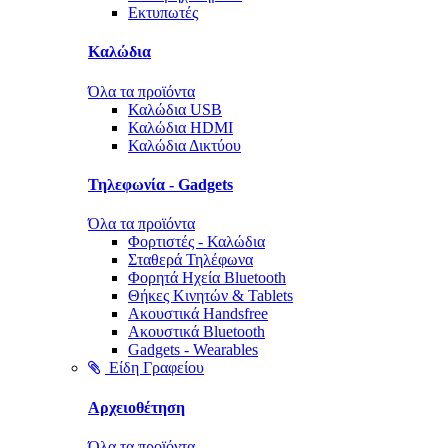
Εκτυπωτές
Καλώδια
Όλα τα προϊόντα
Καλώδια USB
Καλώδια HDMI
Καλώδια Δικτύου
Τηλεφωνία - Gadgets
Όλα τα προϊόντα
Φορτιστές - Καλώδια
Σταθερά Τηλέφωνα
Φορητά Ηχεία Bluetooth
Θήκες Κινητών & Tablets
Ακουστικά Handsfree
Ακουστικά Bluetooth
Gadgets - Wearables
Είδη Γραφείου
Αρχειοθέτηση
Όλα τα προϊόντα