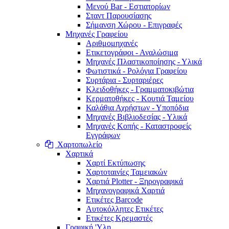
Μενού Bar - Εστιατορίων
Σταντ Παρουσίασης
Σήμανση Χώρου - Επιγραφές
Μηχανές Γραφείου
Αριθμομηχανές
Ετικετογράφοι - Αναλώσιμα
Μηχανές Πλαστικοποίησης - Υλικά
Φωτιστικά - Ρολόγια Γραφείου
Συρτάρια - Συρταριέρες
Κλειδοθήκες - Γραμματοκιβώτια
Κερματοθήκες - Κουτιά Ταμείου
Καλάθια Αχρήστων - Υποπόδια
Μηχανές Βιβλιοδεσίας - Υλικά
Μηχανές Κοπής - Καταστροφείς
Εγγράφων
Χαρτοπωλείο
Χαρτικά
Χαρτί Εκτύπωσης
Χαρτοταινίες Ταμειακών
Χαρτιά Plotter - Ξηρογραφικά
Μηχανογραφικά Χαρτιά
Ετικέτες Barcode
Αυτοκόλλητες Ετικέτες
Ετικέτες Κρεμαστές
Γραφική 'Yλη