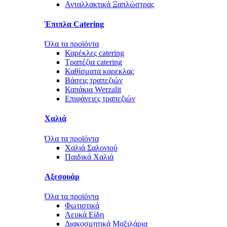
Ανταλλακτικά Ξαπλώστρας
Έπιπλα Catering
Όλα τα προϊόντα
Καρέκλες catering
Τραπέζια catering
Καθίσματα καρεκλας
Βάσεις τραπεζιών
Καπάκια Werzalit
Επιφάνειες τραπεζιών
Χαλιά
Όλα τα προϊόντα
Χαλιά Σαλονιού
Παιδικά Χαλιά
Αξεσουάρ
Όλα τα προϊόντα
Φωτιστικά
Λευκά Είδη
Διακοσμητικά Μαξιλάρια