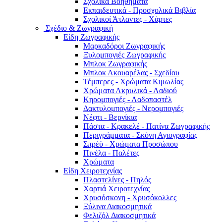
Σχολικά Βοηθήματα
Εκπαιδευτικά - Προσχολικά Βιβλία
Σχολικοί Άτλαντες - Χάρτες
Σχέδιο & Ζωγραφική
Είδη Ζωγραφικής
Μαρκαδόροι Ζωγραφικής
Ξυλομπογιές Ζωγραφικής
Μπλοκ Ζωγραφικής
Μπλοκ Ακουαρέλας - Σχεδίου
Τέμπερες - Χρώματα Κιμωλίας
Χρώματα Ακρυλικά - Λαδιού
Κηρομπογιές - Λαδοπαστέλ
Δακτυλομπογιές - Νερομπογιές
Νέφτι - Βερνίκια
Πάστα - Κρακελέ - Πατίνα Ζωγραφικής
Περιγράμματα - Σκόνη Αγιογραφίας
Σπρέϋ - Χρώματα Προσώπου
Πινέλα - Παλέτες
Χρώματα
Είδη Χειροτεχνίας
Πλαστελίνες - Πηλός
Χαρτιά Χειροτεχνίας
Χρυσόσκονη - Χρυσόκoλλες
Ξύλινα Διακοσμητικά
Φελιζόλ Διακοσμητικά