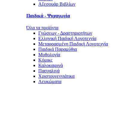
Αξεσουάρ Βιβλίων
Παιδικά - Ψυχαγωγία
Όλα τα προϊόντα
Γνώσεων - Δραστηριοτήτων
Ελληνική Παιδική Λογοτεχνία
Μεταφρασμένη Παιδική Λογοτεχνία
Παιδικά Παραμύθια
Μυθολογία
Κόμικς
Καλοκαιρινά
Πασχαλινά
Χριστουγεννιάτικα
Λευκώματα