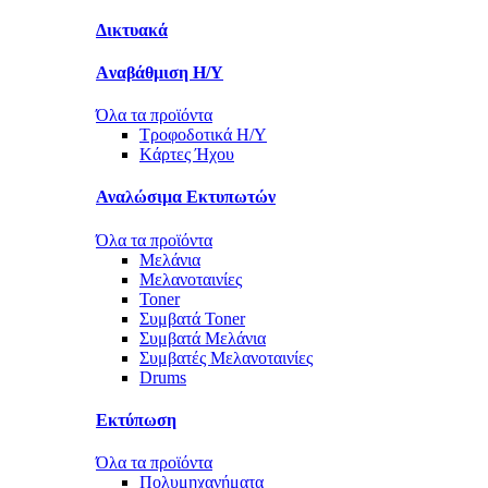
Δικτυακά
Aναβάθμιση Η/Υ
Όλα τα προϊόντα
Τροφοδοτικά Η/Υ
Kάρτες Ήχου
Αναλώσιμα Εκτυπωτών
Όλα τα προϊόντα
Μελάνια
Μελανοταινίες
Toner
Συμβατά Toner
Συμβατά Μελάνια
Συμβατές Μελανοταινίες
Drums
Εκτύπωση
Όλα τα προϊόντα
Πολυμηχανήματα