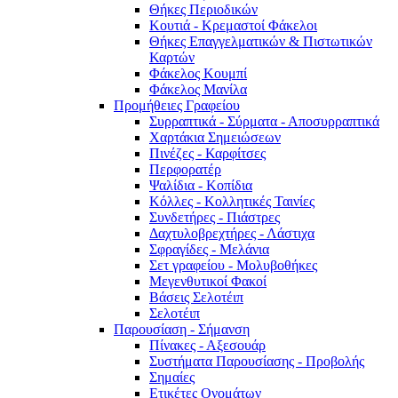
Θήκες Περιοδικών
Κουτιά - Κρεμαστοί Φάκελοι
Θήκες Επαγγελματικών & Πιστωτικών
Καρτών
Φάκελος Κουμπί
Φάκελος Μανίλα
Προμήθειες Γραφείου
Συρραπτικά - Σύρματα - Αποσυρραπτικά
Χαρτάκια Σημειώσεων
Πινέζες - Καρφίτσες
Περφορατέρ
Ψαλίδια - Κοπίδια
Κόλλες - Κολλητικές Ταινίες
Συνδετήρες - Πιάστρες
Δαχτυλοβρεχτήρες - Λάστιχα
Σφραγίδες - Μελάνια
Σετ γραφείου - Μολυβοθήκες
Μεγενθυτικοί Φακοί
Βάσεις Σελοτέιπ
Σελοτέιπ
Παρουσίαση - Σήμανση
Πίνακες - Αξεσουάρ
Συστήματα Παρουσίασης - Προβολής
Σημαίες
Ετικέτες Ονομάτων