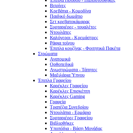
Έπιπλα εισόδου - Παπουτσοθήκες
Βιτρίνες
Κρεβάτια - Κομοδίνα
Παιδικό δωμάτιο
Σετ κρεβατοκάμαρας
Συρταριέρες - τουαλέτες
Ντουλάπες
Καλόγεροι - Κρεμάστρες
Ράφια τοίχου
Έπιπλα κουζίνας - Φοιτητικά Πακέτα
Στρώματα
Ανατομικά
Ορθοπεδικά
Ανωστρώματα - Τάπητες
Μαξιλάρια Ύπνου
Έπιπλα Γραφείου
Καρέκλες Γραφείου
Καρέκλες Επισκέπτη
Καρέκλες Gaming
Γραφεία
Τραπέζια Συνεδρίου
Ντουλάπια - Ερμάριο
Συρταριέρες Γραφείου
Βιβλιοθήκες
Υποπόδια - Βάση Μονάδας