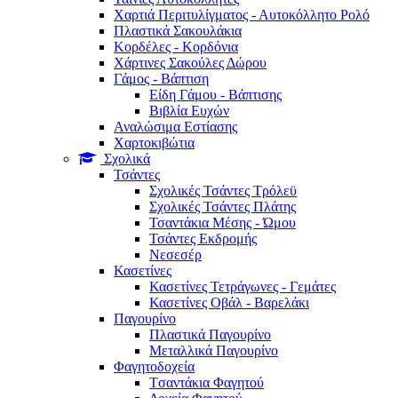
Χαρτιά Περιτυλίγματος - Αυτοκόλλητο Ρολό
Πλαστικά Σακουλάκια
Kορδέλες - Κορδόνια
Χάρτινες Σακούλες Δώρου
Γάμος - Βάπτιση
Είδη Γάμου - Βάπτισης
Βιβλία Ευχών
Αναλώσιμα Εστίασης
Χαρτοκιβώτια
Σχολικά
Τσάντες
Σχολικές Τσάντες Τρόλεϋ
Σχολικές Τσάντες Πλάτης
Τσαντάκια Μέσης - Ώμου
Τσάντες Εκδρομής
Νεσεσέρ
Κασετίνες
Κασετίνες Τετράγωνες - Γεμάτες
Κασετίνες Οβάλ - Βαρελάκι
Παγουρίνo
Πλαστικά Παγουρίνo
Μεταλλικά Παγουρίνo
Φαγητοδοχεία
Tσαντάκια Φαγητού