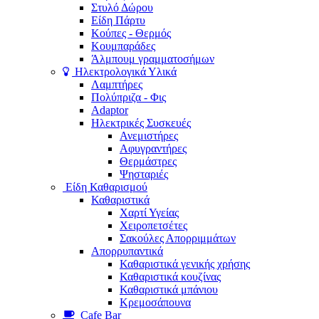
Στυλό Δώρου
Είδη Πάρτυ
Κούπες - Θερμός
Κουμπαράδες
Άλμπουμ γραμματοσήμων
Ηλεκτρολογικά Υλικά
Λαμπτήρες
Πολύπριζα - Φις
Adaptor
Ηλεκτρικές Συσκευές
Ανεμιστήρες
Αφυγραντήρες
Θερμάστρες
Ψησταριές
Είδη Καθαρισμού
Καθαριστικά
Χαρτί Υγείας
Χειροπετσέτες
Σακούλες Απορριμμάτων
Απορρυπαντικά
Καθαριστικά γενικής χρήσης
Καθαριστικά κουζίνας
Καθαριστικά μπάνιου
Κρεμοσάπουνα
Cafe Bar