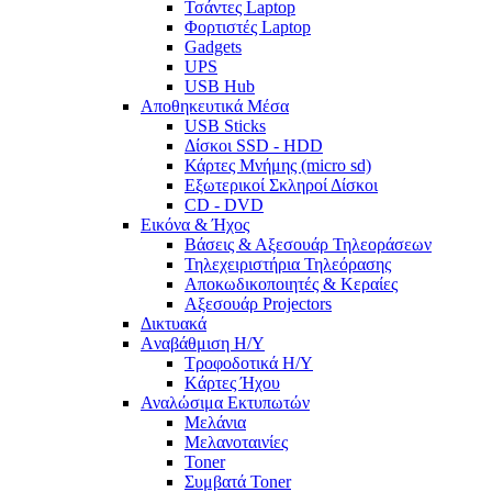
Τσάντες Laptop
Φορτιστές Laptop
Gadgets
UPS
USB Hub
Αποθηκευτικά Μέσα
USB Sticks
Δίσκοι SSD - HDD
Κάρτες Μνήμης (micro sd)
Εξωτερικοί Σκληροί Δίσκοι
CD - DVD
Εικόνα & Ήχος
Βάσεις & Αξεσουάρ Τηλεοράσεων
Τηλεχειριστήρια Τηλεόρασης
Αποκωδικοποιητές & Κεραίες
Αξεσουάρ Projectors
Δικτυακά
Aναβάθμιση Η/Υ
Τροφοδοτικά Η/Υ
Kάρτες Ήχου
Αναλώσιμα Εκτυπωτών
Μελάνια
Μελανοταινίες
Toner
Συμβατά Toner