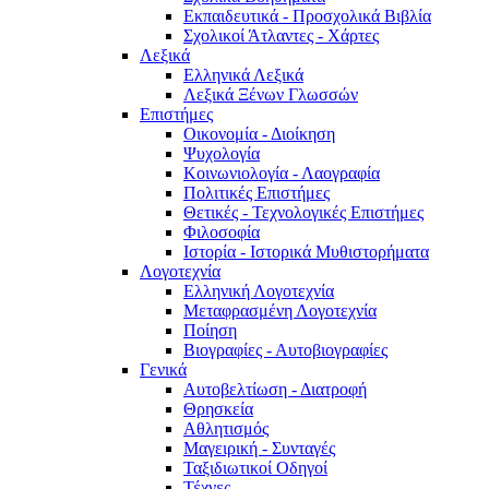
Εκπαιδευτικά - Προσχολικά Βιβλία
Σχολικοί Άτλαντες - Χάρτες
Λεξικά
Ελληνικά Λεξικά
Λεξικά Ξένων Γλωσσών
Επιστήμες
Οικονομία - Διοίκηση
Ψυχολογία
Κοινωνιολογία - Λαογραφία
Πολιτικές Eπιστήμες
Θετικές - Τεχνολογικές Επιστήμες
Φιλοσοφία
Ιστορία - Ιστορικά Μυθιστορήματα
Λογοτεχνία
Ελληνική Λογοτεχνία
Μεταφρασμένη Λογοτεχνία
Ποίηση
Βιογραφίες - Αυτοβιογραφίες
Γενικά
Αυτοβελτίωση - Διατροφή
Θρησκεία
Αθλητισμός
Μαγειρική - Συνταγές
Ταξιδιωτικοί Οδηγοί
Τέχνες