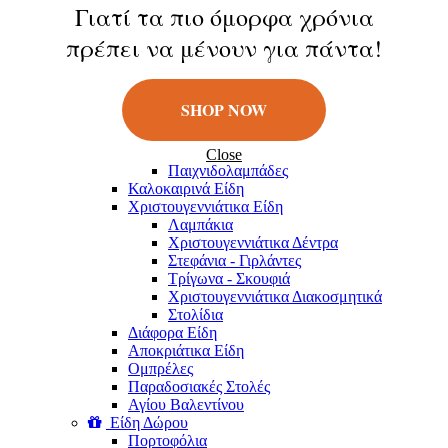
Κούκλες
Γιατί τα πιο όμορφα χρόνια
Φιγούρες
πρέπει να μένουν για πάντα!
Παιχνίδια Εξωτερικού Χώρου
Μπάλες
Πατίνια
Σαπουνόφουσκες
SHOP NOW
Εποχιακά Είδη
Πασχαλινά Είδη
Λαμπάδες
Close
Παιχνιδολαμπάδες
Καλοκαιρινά Eίδη
Χριστουγεννιάτικα Είδη
Λαμπάκια
Χριστουγεννιάτικα Δέντρα
Στεφάνια - Γιρλάντες
Τρίγωνα - Σκουφιά
Χριστουγεννιάτικα Διακοσμητικά
Στολίδια
Διάφορα Είδη
Αποκριάτικα Είδη
Ομπρέλες
Παραδοσιακές Στολές
Αγίου Βαλεντίνου
Είδη Δώρου
Πορτοφόλια