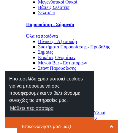
Μεγενθυτικοί Φακοί
Βάσεις Σελοτέιπ
Σελοτέιπ
Παρουσίαση - Σήμανση
Όλα τα προϊόντα
Πίνακες - Αξεσουάρ
Συστήματα Παρουσίασης - Προβολής
Σημαίες
Ετικέτες Ονομάτων
Μενού Bar - Εστιατορίων
Σταντ Παρουσίασης
Σήμανση Χώρου - Επιγραφές
Η ιστοσελίδα χρησιμοποιεί cookies
Μηχανές Γραφείου
για να μπορούμε να σας
προσφέρουμε και να βελτιώνουμε
Όλα τα προϊόντα
συνεχώς τις υπηρεσίες μας.
Αριθμομηχανές
Ετικετογράφοι - Αναλώσιμα
Μάθετε περισσότερα
Μηχανές Πλαστικοποίησης - Υλικά
Φωτιστικά - Ρολόγια Γραφείου
Το κατάλαβα
Συρτάρια - Συρταριέρες
Κλειδοθήκες - Γραμματοκιβώτια