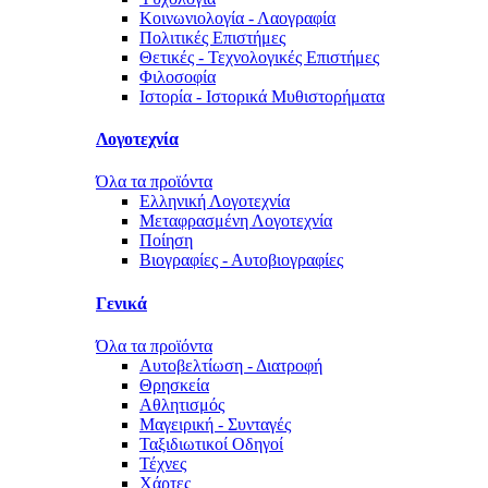
Κοινωνιολογία - Λαογραφία
Πολιτικές Eπιστήμες
Θετικές - Τεχνολογικές Επιστήμες
Φιλοσοφία
Ιστορία - Ιστορικά Μυθιστορήματα
Λογοτεχνία
Όλα τα προϊόντα
Ελληνική Λογοτεχνία
Μεταφρασμένη Λογοτεχνία
Ποίηση
Βιογραφίες - Αυτοβιογραφίες
Γενικά
Όλα τα προϊόντα
Αυτοβελτίωση - Διατροφή
Θρησκεία
Αθλητισμός
Μαγειρική - Συνταγές
Ταξιδιωτικοί Οδηγοί
Τέχνες
Χάρτες