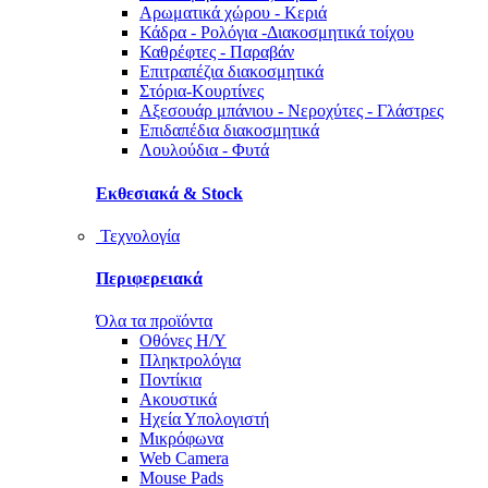
Αρωματικά χώρου - Κεριά
Κάδρα - Ρολόγια -Διακοσμητικά τοίχου
Καθρέφτες - Παραβάν
Επιτραπέζια διακοσμητικά
Στόρια-Κουρτίνες
Αξεσουάρ μπάνιου - Νεροχύτες - Γλάστρες
Επιδαπέδια διακοσμητικά
Λουλούδια - Φυτά
Εκθεσιακά & Stock
Τεχνολογία
Περιφερειακά
Όλα τα προϊόντα
Οθόνες Η/Υ
Πληκτρολόγια
Ποντίκια
Ακουστικά
Ηχεία Υπολογιστή
Μικρόφωνα
Web Camera
Mouse Pads