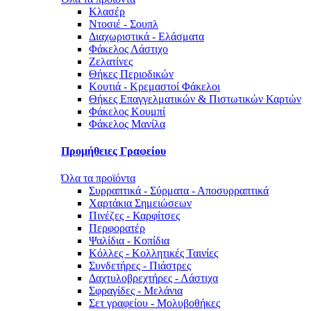
Κλασέρ
Ντοσιέ - Σουπλ
Διαχωριστικά - Ελάσματα
Φάκελος Λάστιχο
Ζελατίνες
Θήκες Περιοδικών
Κουτιά - Κρεμαστοί Φάκελοι
Θήκες Επαγγελματικών & Πιστωτικών Καρτών
Φάκελος Κουμπί
Φάκελος Μανίλα
Προμήθειες Γραφείου
Όλα τα προϊόντα
Συρραπτικά - Σύρματα - Αποσυρραπτικά
Χαρτάκια Σημειώσεων
Πινέζες - Καρφίτσες
Περφορατέρ
Ψαλίδια - Κοπίδια
Κόλλες - Κολλητικές Ταινίες
Συνδετήρες - Πιάστρες
Δαχτυλοβρεχτήρες - Λάστιχα
Σφραγίδες - Μελάνια
Σετ γραφείου - Μολυβοθήκες