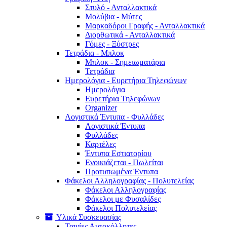
Στυλό - Ανταλλακτικά
Μολύβια - Μύτες
Μαρκαδόροι Γραφής - Ανταλλακτικά
Διορθωτικά - Ανταλλακτικά
Γόμες - Ξύστρες
Τετράδια - Μπλοκ
Μπλοκ - Σημειωματάρια
Τετράδια
Ημερολόγια - Ευρετήρια Τηλεφώνων
Ημερολόγια
Ευρετήρια Τηλεφώνων
Organizer
Λογιστικά Έντυπα - Φυλλάδες
Λογιστικά Έντυπα
Φυλλάδες
Καρτέλες
Έντυπα Εστιατορίου
Ενοικιάζεται - Πωλείται
Προτυπωμένα Έντυπα
Φάκελοι Αλληλογραφίας - Πολυτελείας
Φάκελοι Αλληλογραφίας
Φάκελοι με Φυσαλίδες
Φάκελοι Πολυτελείας
Υλικά Συσκευασίας
Ταινίες Αυτοκόλλητες