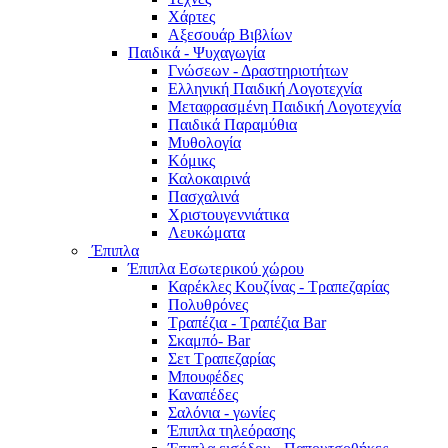
Χάρτες
Αξεσουάρ Βιβλίων
Παιδικά - Ψυχαγωγία
Γνώσεων - Δραστηριοτήτων
Ελληνική Παιδική Λογοτεχνία
Μεταφρασμένη Παιδική Λογοτεχνία
Παιδικά Παραμύθια
Μυθολογία
Κόμικς
Καλοκαιρινά
Πασχαλινά
Χριστουγεννιάτικα
Λευκώματα
Έπιπλα
Έπιπλα Εσωτερικού χώρου
Καρέκλες Κουζίνας - Τραπεζαρίας
Πολυθρόνες
Τραπέζια - Τραπέζια Bar
Σκαμπό- Bar
Σετ Τραπεζαρίας
Μπουφέδες
Καναπέδες
Σαλόνια - γωνίες
Έπιπλα τηλεόρασης