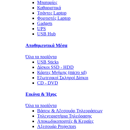
Μπαταρίες
Καθαριστικά
Τσάντες Laptop
Φορτιστές Laptop
Gadgets
UPS
USB Hub
Αποθηκευτικά Μέσα
Όλα τα προϊόντα
USB Sticks
Δίσκοι SSD - HDD
Κάρτες Μνήμης (micro sd)
Εξωτερικοί Σκληροί Δίσκοι
CD - DVD
Εικόνα & Ήχος
Όλα τα προϊόντα
Βάσεις & Αξεσουάρ Τηλεοράσεων
Τηλεχειριστήρια Τηλεόρασης
Αποκωδικοποιητές & Κεραίες
Αξεσουάρ Projectors