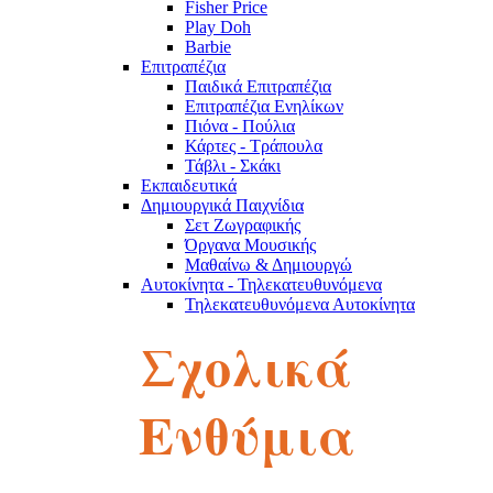
Fisher Price
Play Doh
Barbie
Επιτραπέζια
Παιδικά Επιτραπέζια
Επιτραπέζια Ενηλίκων
Πιόνα - Πούλια
Κάρτες - Τράπουλα
Τάβλι - Σκάκι
Εκπαιδευτικά
Δημιουργικά Παιχνίδια
Σετ Ζωγραφικής
Όργανα Μουσικής
Μαθαίνω & Δημιουργώ
Αυτοκίνητα - Τηλεκατευθυνόμενα
Τηλεκατευθυνόμενα Αυτοκίνητα
Robot
Σχολικά
Αυτοκινητάκια
Πίστες
Παζλ
Παζλ Παιδικά
Ενθύμια
Παζλ Ενηλίκων
Κύβοι του Ρούμπικ
Κούκλες - Λούτρινα
Λούτρινα