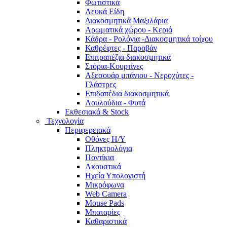
Φωτιστικά
Λευκά Είδη
Διακοσμητικά Μαξιλάρια
Αρωματικά χώρου - Κεριά
Κάδρα - Ρολόγια -Διακοσμητικά τοίχου
Καθρέφτες - Παραβάν
Επιτραπέζια διακοσμητικά
Στόρια-Κουρτίνες
Αξεσουάρ μπάνιου - Νεροχύτες -
Γλάστρες
Επιδαπέδια διακοσμητικά
Λουλούδια - Φυτά
Εκθεσιακά & Stock
Τεχνολογία
Περιφερειακά
Οθόνες Η/Υ
Πληκτρολόγια
Ποντίκια
Ακουστικά
Ηχεία Υπολογιστή
Μικρόφωνα
Web Camera
Mouse Pads
Μπαταρίες
Καθαριστικά