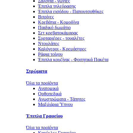
Σαλόνια - γωνίες
Έπιπλα τηλεόρασης
Έπιπλα εισόδου - Παπουτσοθήκες
Βιτρίνες
Κρεβάτια - Κομοδίνα
Παιδικό δωμάτιο
Σετ κρεβατοκάμαρας
Συρταριέρες - τουαλέτες
Ντουλάπες
Καλόγεροι - Κρεμάστρες
Ράφια τοίχου
Έπιπλα κουζίνας - Φοιτητικά Πακέτα
Στρώματα
Όλα τα προϊόντα
Ανατομικά
Ορθοπεδικά
Ανωστρώματα - Τάπητες
Μαξιλάρια Ύπνου
Έπιπλα Γραφείου
Όλα τα προϊόντα
Καρέκλες Γραφείου