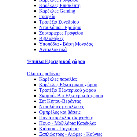
Καρέκλες Επισκέπτη
Καρέκλες Gaming
Γραφεία
Τραπέζια Συνεδρίου
Ντουλάπια - Ερμάριο
Συρταριέρες Γραφείου
Βιβλιοθήκες
Υποπόδια - Βάση Μονάδας
Ανταλλακτικά
'Επιπλα Εξωτερικού χώρου
Όλα τα προϊόντα
Καρέκλες παραλίας
Καρέκλες Εξωτερικού χώρου
Τραπέζια Εξωτερικού χώρου
Σκαμπό- Bar Εξωτερικού χώρου
Σετ Κήπου-Βεράντας
Ντουλάπες μεταλλικές
Ομπρέλες και βάσεις
Πανιά καρέκλας σκηνοθέτη
Πουφ - Μαξιλάρια Καρέκλας
Κιόσκια - Παγκάκια
Ξαπλώστρες - Αιώρες - Κούνιες