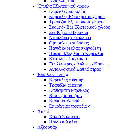
Ανταλλακτικά
'Επιπλα Εξωτερικού χώρου
Καρέκλες παραλίας
Καρέκλες Εξωτερικού χώρου
Τραπέζια Εξωτερικού χώρου
Σκαμπό- Bar Εξωτερικού χώρου
Σετ Κήπου-Βεράντας
Ντουλάπες μεταλλικές
Ομπρέλες και βάσεις
Πανιά καρέκλας σκηνοθέτη
Πουφ - Μαξιλάρια Καρέκλας
Κιόσκια - Παγκάκια
Ξαπλώστρες - Αιώρες - Κούνιες
Ανταλλακτικά Ξαπλώστρας
Έπιπλα Catering
Καρέκλες catering
Τραπέζια catering
Καθίσματα καρεκλας
Βάσεις τραπεζιών
Καπάκια Werzalit
Επιφάνειες τραπεζιών
Χαλιά
Χαλιά Σαλονιού
Παιδικά Χαλιά
Αξεσουάρ