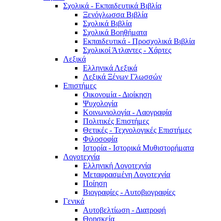
Σχολικά - Εκπαιδευτικά Βιβλία
Ξενόγλωσσα Βιβλία
Σχολικά Βιβλία
Σχολικά Βοηθήματα
Εκπαιδευτικά - Προσχολικά Βιβλία
Σχολικοί Άτλαντες - Χάρτες
Λεξικά
Ελληνικά Λεξικά
Λεξικά Ξένων Γλωσσών
Επιστήμες
Οικονομία - Διοίκηση
Ψυχολογία
Κοινωνιολογία - Λαογραφία
Πολιτικές Eπιστήμες
Θετικές - Τεχνολογικές Επιστήμες
Φιλοσοφία
Ιστορία - Ιστορικά Μυθιστορήματα
Λογοτεχνία
Ελληνική Λογοτεχνία
Μεταφρασμένη Λογοτεχνία
Ποίηση
Βιογραφίες - Αυτοβιογραφίες
Γενικά
Αυτοβελτίωση - Διατροφή
Θρησκεία