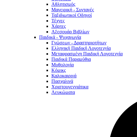
Αθλητισμός
Μαγειρική - Συνταγές
Ταξιδιωτικοί Οδηγοί
Τέχνες
Χάρτες
Αξεσουάρ Βιβλίων
Παιδικά - Ψυχαγωγία
Γνώσεων - Δραστηριοτήτων
Ελληνική Παιδική Λογοτεχνία
Μεταφρασμένη Παιδική Λογοτεχνία
Παιδικά Παραμύθια
Μυθολογία
Κόμικς
Καλοκαιρινά
Πασχαλινά
Χριστουγεννιάτικα
Λευκώματα