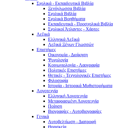
Σχολικά - Εκπαιδευτικά Βιβλία
Ξενόγλωσσα Βιβλία
Σχολικά Βιβλία
Σχολικά Βοηθήματα
Εκπαιδευτικά - Προσχολικά Βιβλία
Σχολικοί Άτλαντες - Χάρτες
Λεξικά
Ελληνικά Λεξικά
Λεξικά Ξένων Γλωσσών
Επιστήμες
Οικονομία - Διοίκηση
Ψυχολογία
Κοινωνιολογία - Λαογραφία
Πολιτικές Eπιστήμες
Θετικές - Τεχνολογικές Επιστήμες
Φιλοσοφία
Ιστορία - Ιστορικά Μυθιστορήματα
Λογοτεχνία
Ελληνική Λογοτεχνία
Μεταφρασμένη Λογοτεχνία
Ποίηση
Βιογραφίες - Αυτοβιογραφίες
Γενικά
Αυτοβελτίωση - Διατροφή
Θρησκεία