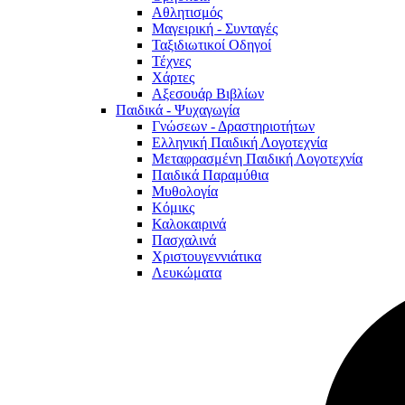
Αθλητισμός
Μαγειρική - Συνταγές
Ταξιδιωτικοί Οδηγοί
Τέχνες
Χάρτες
Αξεσουάρ Βιβλίων
Παιδικά - Ψυχαγωγία
Γνώσεων - Δραστηριοτήτων
Ελληνική Παιδική Λογοτεχνία
Μεταφρασμένη Παιδική Λογοτεχνία
Παιδικά Παραμύθια
Μυθολογία
Κόμικς
Καλοκαιρινά
Πασχαλινά
Χριστουγεννιάτικα
Λευκώματα