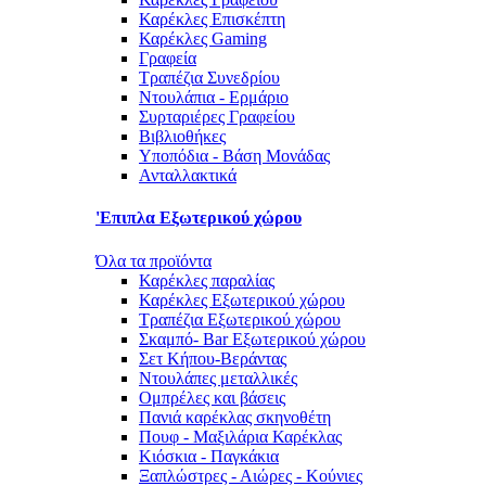
Καρέκλες Επισκέπτη
Καρέκλες Gaming
Γραφεία
Τραπέζια Συνεδρίου
Ντουλάπια - Ερμάριο
Συρταριέρες Γραφείου
Βιβλιοθήκες
Υποπόδια - Βάση Μονάδας
Ανταλλακτικά
'Επιπλα Εξωτερικού χώρου
Όλα τα προϊόντα
Καρέκλες παραλίας
Καρέκλες Εξωτερικού χώρου
Τραπέζια Εξωτερικού χώρου
Σκαμπό- Bar Εξωτερικού χώρου
Σετ Κήπου-Βεράντας
Ντουλάπες μεταλλικές
Ομπρέλες και βάσεις
Πανιά καρέκλας σκηνοθέτη
Πουφ - Μαξιλάρια Καρέκλας
Κιόσκια - Παγκάκια
Ξαπλώστρες - Αιώρες - Κούνιες