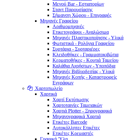
Μενού Bar - Εστιατορίων
Σταντ Παρουσίασης
Σήμανση Χώρου - Επιγραφές
Μηχανές Γραφείου
Αριθμομηχανές
Ετικετογράφοι - Αναλώσιμα
Μηχανές Πλαστικοποίησης - Υλικά
Φωτιστικά - Ρολόγια Γραφείου
Συρτάρια - Συρταριέρες
Κλειδοθήκες - Γραμματοκιβώτια
Κερματοθήκες - Κουτιά Ταμείου
Καλάθια Αχρήστων - Υποπόδια
Μηχανές Βιβλιοδεσίας - Υλικά
Μηχανές Κοπής - Καταστροφείς
Εγγράφων
Χαρτοπωλείο
Χαρτικά
Χαρτί Εκτύπωσης
Χαρτοταινίες Ταμειακών
Χαρτιά Plotter - Ξηρογραφικά
Μηχανογραφικά Χαρτιά
Ετικέτες Barcode
Αυτοκόλλητες Ετικέτες
Ετικέτες Κρεμαστές
Γραφική 'Yλη