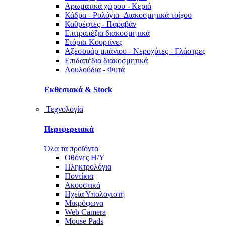
Αρωματικά χώρου - Κεριά
Κάδρα - Ρολόγια -Διακοσμητικά τοίχου
Καθρέφτες - Παραβάν
Επιτραπέζια διακοσμητικά
Στόρια-Κουρτίνες
Αξεσουάρ μπάνιου - Νεροχύτες - Γλάστρες
Επιδαπέδια διακοσμητικά
Λουλούδια - Φυτά
Εκθεσιακά & Stock
Τεχνολογία
Περιφερειακά
Όλα τα προϊόντα
Οθόνες Η/Υ
Πληκτρολόγια
Ποντίκια
Ακουστικά
Ηχεία Υπολογιστή
Μικρόφωνα
Web Camera
Mouse Pads