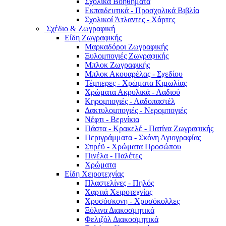
Σχολικά Βοηθήματα
Εκπαιδευτικά - Προσχολικά Βιβλία
Σχολικοί Άτλαντες - Χάρτες
Σχέδιο & Ζωγραφική
Είδη Ζωγραφικής
Μαρκαδόροι Ζωγραφικής
Ξυλομπογιές Ζωγραφικής
Μπλοκ Ζωγραφικής
Μπλοκ Ακουαρέλας - Σχεδίου
Τέμπερες - Χρώματα Κιμωλίας
Χρώματα Ακρυλικά - Λαδιού
Κηρομπογιές - Λαδοπαστέλ
Δακτυλομπογιές - Νερομπογιές
Νέφτι - Βερνίκια
Πάστα - Κρακελέ - Πατίνα Ζωγραφικής
Περιγράμματα - Σκόνη Αγιογραφίας
Σπρέϋ - Χρώματα Προσώπου
Πινέλα - Παλέτες
Χρώματα
Είδη Χειροτεχνίας
Πλαστελίνες - Πηλός
Χαρτιά Χειροτεχνίας
Χρυσόσκονη - Χρυσόκoλλες
Ξύλινα Διακοσμητικά
Φελιζόλ Διακοσμητικά