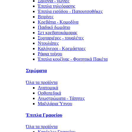
Σαλόνια - γωνίες
Έπιπλα τηλεόρασης
Έπιπλα εισόδου - Παπουτσοθήκες
Βιτρίνες
Κρεβάτια - Κομοδίνα
Παιδικό δωμάτιο
Σετ κρεβατοκάμαρας
Συρταριέρες - τουαλέτες
Ντουλάπες
Καλόγεροι - Κρεμάστρες
Ράφια τοίχου
Έπιπλα κουζίνας - Φοιτητικά Πακέτα
Στρώματα
Όλα τα προϊόντα
Ανατομικά
Ορθοπεδικά
Ανωστρώματα - Τάπητες
Μαξιλάρια Ύπνου
Έπιπλα Γραφείου
Όλα τα προϊόντα
Καρέκλες Γραφείου