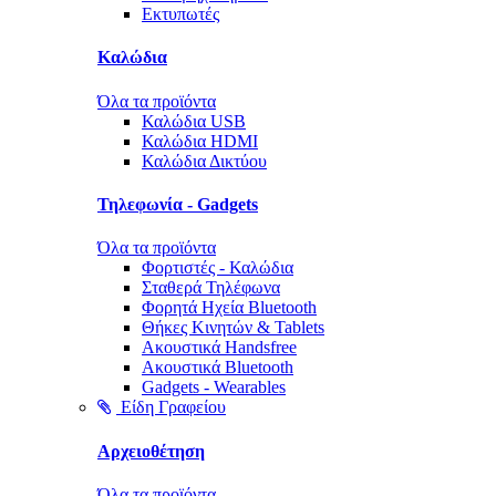
Εκτυπωτές
Καλώδια
Όλα τα προϊόντα
Καλώδια USB
Καλώδια HDMI
Καλώδια Δικτύου
Τηλεφωνία - Gadgets
Όλα τα προϊόντα
Φορτιστές - Καλώδια
Σταθερά Τηλέφωνα
Φορητά Ηχεία Bluetooth
Θήκες Κινητών & Tablets
Ακουστικά Handsfree
Ακουστικά Bluetooth
Gadgets - Wearables
Είδη Γραφείου
Αρχειοθέτηση
Όλα τα προϊόντα