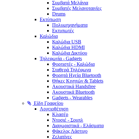
Συμβατά Μελάνια
Συμβατές Μελανοταινίες
Drums
Εκτύπωση
Πολυμηχανήματα
Εκτυπωτές
Καλώδια
Καλώδια USB
Καλώδια HDMI
Καλώδια Δικτύου
Τηλεφωνία - Gadgets
Φορτιστές - Καλώδια
Σταθερά Τηλέφωνα
Φορητά Ηχεία Bluetooth
Θήκες Κινητών & Tablets
Ακουστικά Handsfree
Ακουστικά Bluetooth
Gadgets - Wearables
Είδη Γραφείου
Αρχειοθέτηση
Κλασέρ
Ντοσιέ - Σουπλ
Διαχωριστικά - Ελάσματα
Φάκελος Λάστιχο
Ζελατίνες