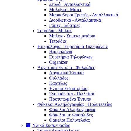
Στυλό - Ανταλλακτικά
Μολύβια - Μύτες
Μαρκαδόροι Γραφής - Ανταλλακτικά
Διορθωτικά - Ανταλλακτικά
Γόμες - Ξύστρες
Τετράδια - Μπλοκ
Μπλοκ - Σημειωματάρια
Τετράδια
Ημερολόγια - Ευρετήρια Τηλεφώνων
Ημερολόγια
Ευρετήρια Τηλεφώνων
Organizer
Λογιστικά Έντυπα - Φυλλάδες
Λογιστικά Έντυπα
Φυλλάδες
Καρτέλες
Έντυπα Εστιατορίου
Ενοικιάζεται - Πωλείται
Προτυπωμένα Έντυπα
Φάκελοι Αλληλογραφίας - Πολυτελείας
Φάκελοι Αλληλογραφίας
Φάκελοι με Φυσαλίδες
Φάκελοι Πολυτελείας
Υλικά Συσκευασίας
Ταινίες Αυτοκόλλητες