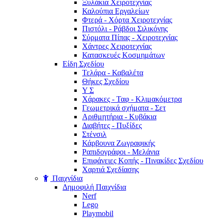
Ξυλάκια Χειροτεχνίας
Καλούπια Εργαλείων
Φτερά - Χόρτα Xειροτεχνίας
Πιστόλι - Ράβδοι Σιλικόνης
Σύρματα Πίπας - Χειροτεχνίας
Χάντρες Χειροτεχνίας
Κατασκευές Κοσμημάτων
Είδη Σχεδίου
Τελάρα - Καβαλέτα
Θήκες Σχεδίου
Υ Σ
Χάρακες - Ταφ - Κλιμακόμετρα
Γεωμετρικά σχήματα - Σετ
Αριθμητήρια - Κυβάκια
Διαβήτες - Πυξίδες
Στένσιλ
Κάρβουνα Ζωγραφικής
Ραπιδογράφοι - Μελάνια
Επιφάνειες Κοπής - Πινακίδες Σχεδίου
Χαρτιά Σχεδίασης
Παιχνίδια
Δημοφιλή Παιχνίδια
Nerf
Lego
Playmobil