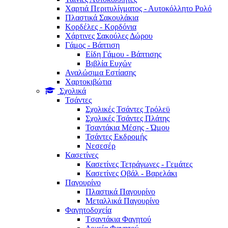
Χαρτιά Περιτυλίγματος - Αυτοκόλλητο Ρολό
Πλαστικά Σακουλάκια
Kορδέλες - Κορδόνια
Χάρτινες Σακούλες Δώρου
Γάμος - Βάπτιση
Είδη Γάμου - Βάπτισης
Βιβλία Ευχών
Αναλώσιμα Εστίασης
Χαρτοκιβώτια
Σχολικά
Τσάντες
Σχολικές Τσάντες Τρόλεϋ
Σχολικές Τσάντες Πλάτης
Τσαντάκια Μέσης - Ώμου
Τσάντες Εκδρομής
Νεσεσέρ
Κασετίνες
Κασετίνες Τετράγωνες - Γεμάτες
Κασετίνες Οβάλ - Βαρελάκι
Παγουρίνo
Πλαστικά Παγουρίνo
Μεταλλικά Παγουρίνo
Φαγητοδοχεία
Tσαντάκια Φαγητού