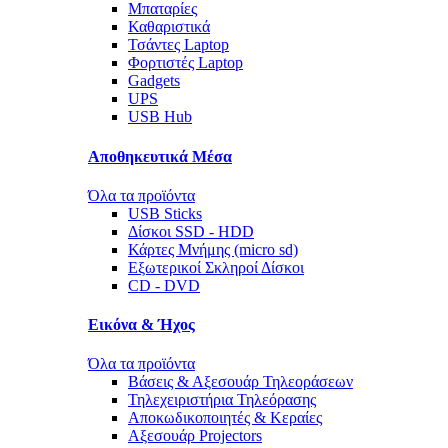
Μπαταρίες
Καθαριστικά
Τσάντες Laptop
Φορτιστές Laptop
Gadgets
UPS
USB Hub
Αποθηκευτικά Μέσα
Όλα τα προϊόντα
USB Sticks
Δίσκοι SSD - HDD
Κάρτες Μνήμης (micro sd)
Εξωτερικοί Σκληροί Δίσκοι
CD - DVD
Εικόνα & Ήχος
Όλα τα προϊόντα
Βάσεις & Αξεσουάρ Τηλεοράσεων
Τηλεχειριστήρια Τηλεόρασης
Αποκωδικοποιητές & Κεραίες
Αξεσουάρ Projectors