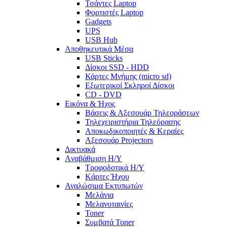
Τσάντες Laptop
Φορτιστές Laptop
Gadgets
UPS
USB Hub
Αποθηκευτικά Μέσα
USB Sticks
Δίσκοι SSD - HDD
Κάρτες Μνήμης (micro sd)
Εξωτερικοί Σκληροί Δίσκοι
CD - DVD
Εικόνα & Ήχος
Βάσεις & Αξεσουάρ Τηλεοράσεων
Τηλεχειριστήρια Τηλεόρασης
Αποκωδικοποιητές & Κεραίες
Αξεσουάρ Projectors
Δικτυακά
Aναβάθμιση Η/Υ
Τροφοδοτικά Η/Υ
Kάρτες Ήχου
Αναλώσιμα Εκτυπωτών
Μελάνια
Μελανοταινίες
Toner
Συμβατά Toner