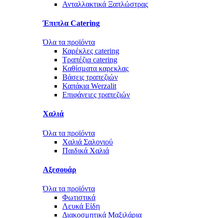
Ανταλλακτικά Ξαπλώστρας
Έπιπλα Catering
Όλα τα προϊόντα
Καρέκλες catering
Τραπέζια catering
Καθίσματα καρεκλας
Βάσεις τραπεζιών
Καπάκια Werzalit
Επιφάνειες τραπεζιών
Χαλιά
Όλα τα προϊόντα
Χαλιά Σαλονιού
Παιδικά Χαλιά
Αξεσουάρ
Όλα τα προϊόντα
Φωτιστικά
Λευκά Είδη
Διακοσμητικά Μαξιλάρια