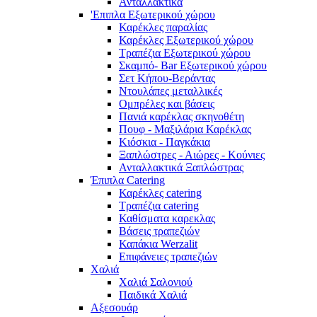
Ανταλλακτικά
'Επιπλα Εξωτερικού χώρου
Καρέκλες παραλίας
Καρέκλες Εξωτερικού χώρου
Τραπέζια Εξωτερικού χώρου
Σκαμπό- Bar Εξωτερικού χώρου
Σετ Κήπου-Βεράντας
Ντουλάπες μεταλλικές
Ομπρέλες και βάσεις
Πανιά καρέκλας σκηνοθέτη
Πουφ - Μαξιλάρια Καρέκλας
Κιόσκια - Παγκάκια
Ξαπλώστρες - Αιώρες - Κούνιες
Ανταλλακτικά Ξαπλώστρας
Έπιπλα Catering
Καρέκλες catering
Τραπέζια catering
Καθίσματα καρεκλας
Βάσεις τραπεζιών
Καπάκια Werzalit
Επιφάνειες τραπεζιών
Χαλιά
Χαλιά Σαλονιού
Παιδικά Χαλιά
Αξεσουάρ