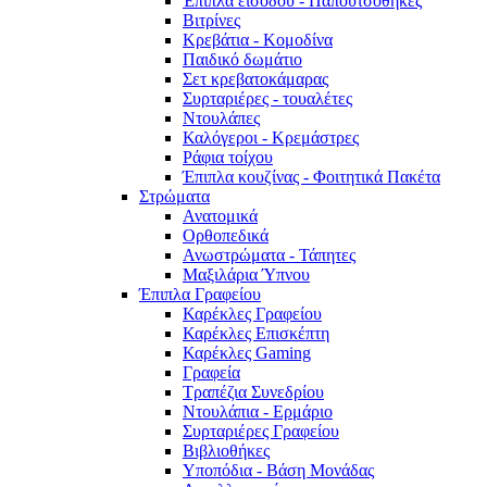
Έπιπλα εισόδου - Παπουτσοθήκες
Βιτρίνες
Κρεβάτια - Κομοδίνα
Παιδικό δωμάτιο
Σετ κρεβατοκάμαρας
Συρταριέρες - τουαλέτες
Ντουλάπες
Καλόγεροι - Κρεμάστρες
Ράφια τοίχου
Έπιπλα κουζίνας - Φοιτητικά Πακέτα
Στρώματα
Ανατομικά
Ορθοπεδικά
Ανωστρώματα - Τάπητες
Μαξιλάρια Ύπνου
Έπιπλα Γραφείου
Καρέκλες Γραφείου
Καρέκλες Επισκέπτη
Καρέκλες Gaming
Γραφεία
Τραπέζια Συνεδρίου
Ντουλάπια - Ερμάριο
Συρταριέρες Γραφείου
Βιβλιοθήκες
Υποπόδια - Βάση Μονάδας