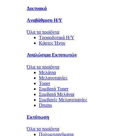
Δικτυακά
Aναβάθμιση Η/Υ
Όλα τα προϊόντα
Τροφοδοτικά Η/Υ
Kάρτες Ήχου
Αναλώσιμα Εκτυπωτών
Όλα τα προϊόντα
Μελάνια
Μελανοταινίες
Toner
Συμβατά Toner
Συμβατά Μελάνια
Συμβατές Μελανοταινίες
Drums
Εκτύπωση
Όλα τα προϊόντα
Πολυμηχανήματα