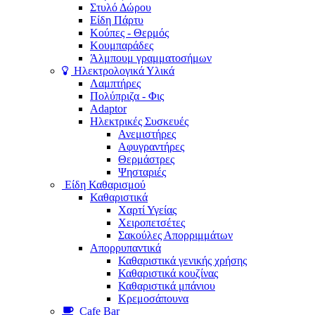
Στυλό Δώρου
Είδη Πάρτυ
Κούπες - Θερμός
Κουμπαράδες
Άλμπουμ γραμματοσήμων
Ηλεκτρολογικά Υλικά
Λαμπτήρες
Πολύπριζα - Φις
Adaptor
Ηλεκτρικές Συσκευές
Ανεμιστήρες
Αφυγραντήρες
Θερμάστρες
Ψησταριές
Είδη Καθαρισμού
Καθαριστικά
Χαρτί Υγείας
Χειροπετσέτες
Σακούλες Απορριμμάτων
Απορρυπαντικά
Καθαριστικά γενικής χρήσης
Καθαριστικά κουζίνας
Καθαριστικά μπάνιου
Κρεμοσάπουνα
Cafe Bar