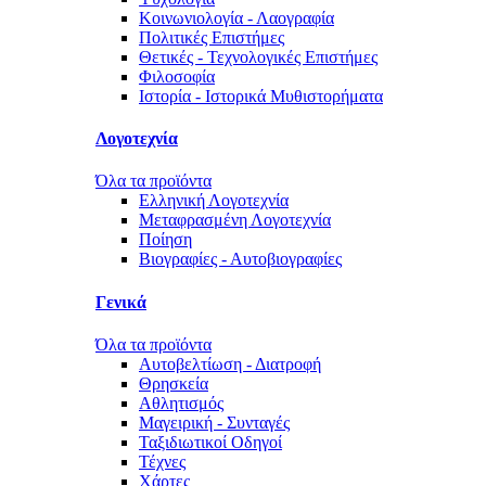
Κοινωνιολογία - Λαογραφία
Πολιτικές Eπιστήμες
Θετικές - Τεχνολογικές Επιστήμες
Φιλοσοφία
Ιστορία - Ιστορικά Μυθιστορήματα
Λογοτεχνία
Όλα τα προϊόντα
Ελληνική Λογοτεχνία
Μεταφρασμένη Λογοτεχνία
Ποίηση
Βιογραφίες - Αυτοβιογραφίες
Γενικά
Όλα τα προϊόντα
Αυτοβελτίωση - Διατροφή
Θρησκεία
Αθλητισμός
Μαγειρική - Συνταγές
Ταξιδιωτικοί Οδηγοί
Τέχνες
Χάρτες