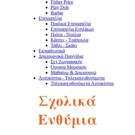
Fisher Price
Play Doh
Barbie
Επιτραπέζια
Παιδικά Επιτραπέζια
Επιτραπέζια Ενηλίκων
Πιόνα - Πούλια
Κάρτες - Τράπουλα
Τάβλι - Σκάκι
Εκπαιδευτικά
Δημιουργικά Παιχνίδια
Σετ Ζωγραφικής
Όργανα Μουσικής
Μαθαίνω & Δημιουργώ
Αυτοκίνητα - Τηλεκατευθυνόμενα
Τηλεκατευθυνόμενα Αυτοκίνητα
Robot
Σχολικά
Αυτοκινητάκια
Πίστες
Παζλ
Παζλ Παιδικά
Ενθύμια
Παζλ Ενηλίκων
Κύβοι του Ρούμπικ
Κούκλες - Λούτρινα
Λούτρινα