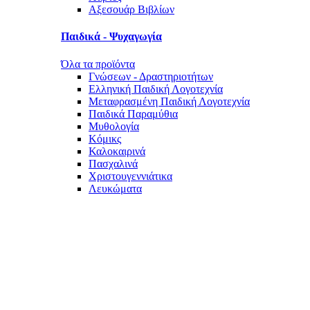
Αξεσουάρ Βιβλίων
Παιδικά - Ψυχαγωγία
Όλα τα προϊόντα
Γνώσεων - Δραστηριοτήτων
Ελληνική Παιδική Λογοτεχνία
Μεταφρασμένη Παιδική Λογοτεχνία
Παιδικά Παραμύθια
Μυθολογία
Κόμικς
Καλοκαιρινά
Πασχαλινά
Χριστουγεννιάτικα
Λευκώματα