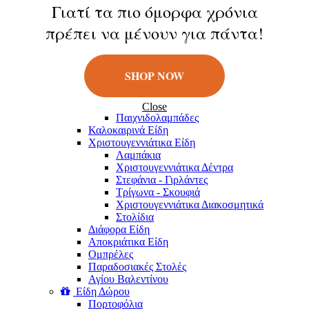
Κούκλες
Γιατί τα πιο όμορφα χρόνια
Φιγούρες
πρέπει να μένουν για πάντα!
Παιχνίδια Εξωτερικού Χώρου
Μπάλες
Πατίνια
Σαπουνόφουσκες
SHOP NOW
Εποχιακά Είδη
Πασχαλινά Είδη
Λαμπάδες
Close
Παιχνιδολαμπάδες
Καλοκαιρινά Eίδη
Χριστουγεννιάτικα Είδη
Λαμπάκια
Χριστουγεννιάτικα Δέντρα
Στεφάνια - Γιρλάντες
Τρίγωνα - Σκουφιά
Χριστουγεννιάτικα Διακοσμητικά
Στολίδια
Διάφορα Είδη
Αποκριάτικα Είδη
Ομπρέλες
Παραδοσιακές Στολές
Αγίου Βαλεντίνου
Είδη Δώρου
Πορτοφόλια