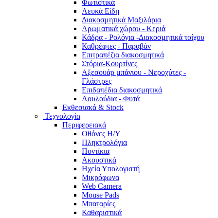
Φωτιστικά
Λευκά Είδη
Διακοσμητικά Μαξιλάρια
Αρωματικά χώρου - Κεριά
Κάδρα - Ρολόγια -Διακοσμητικά τοίχου
Καθρέφτες - Παραβάν
Επιτραπέζια διακοσμητικά
Στόρια-Κουρτίνες
Αξεσουάρ μπάνιου - Νεροχύτες -
Γλάστρες
Επιδαπέδια διακοσμητικά
Λουλούδια - Φυτά
Εκθεσιακά & Stock
Τεχνολογία
Περιφερειακά
Οθόνες Η/Υ
Πληκτρολόγια
Ποντίκια
Ακουστικά
Ηχεία Υπολογιστή
Μικρόφωνα
Web Camera
Mouse Pads
Μπαταρίες
Καθαριστικά