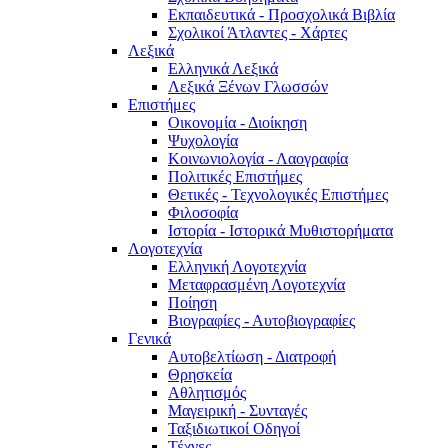
Εκπαιδευτικά - Προσχολικά Βιβλία
Σχολικοί Άτλαντες - Χάρτες
Λεξικά
Ελληνικά Λεξικά
Λεξικά Ξένων Γλωσσών
Επιστήμες
Οικονομία - Διοίκηση
Ψυχολογία
Κοινωνιολογία - Λαογραφία
Πολιτικές Eπιστήμες
Θετικές - Τεχνολογικές Επιστήμες
Φιλοσοφία
Ιστορία - Ιστορικά Μυθιστορήματα
Λογοτεχνία
Ελληνική Λογοτεχνία
Μεταφρασμένη Λογοτεχνία
Ποίηση
Βιογραφίες - Αυτοβιογραφίες
Γενικά
Αυτοβελτίωση - Διατροφή
Θρησκεία
Αθλητισμός
Μαγειρική - Συνταγές
Ταξιδιωτικοί Οδηγοί
Τέχνες