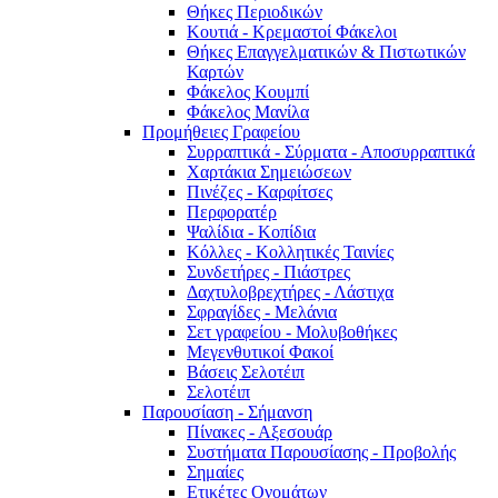
Θήκες Περιοδικών
Κουτιά - Κρεμαστοί Φάκελοι
Θήκες Επαγγελματικών & Πιστωτικών
Καρτών
Φάκελος Κουμπί
Φάκελος Μανίλα
Προμήθειες Γραφείου
Συρραπτικά - Σύρματα - Αποσυρραπτικά
Χαρτάκια Σημειώσεων
Πινέζες - Καρφίτσες
Περφορατέρ
Ψαλίδια - Κοπίδια
Κόλλες - Κολλητικές Ταινίες
Συνδετήρες - Πιάστρες
Δαχτυλοβρεχτήρες - Λάστιχα
Σφραγίδες - Μελάνια
Σετ γραφείου - Μολυβοθήκες
Μεγενθυτικοί Φακοί
Βάσεις Σελοτέιπ
Σελοτέιπ
Παρουσίαση - Σήμανση
Πίνακες - Αξεσουάρ
Συστήματα Παρουσίασης - Προβολής
Σημαίες
Ετικέτες Ονομάτων