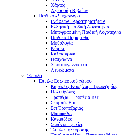
Χάρτες
Αξεσουάρ Βιβλίων
Παιδικά - Ψυχαγωγία
Γνώσεων - Δραστηριοτήτων
Ελληνική Παιδική Λογοτεχνία
Μεταφρασμένη Παιδική Λογοτεχνία
Παιδικά Παραμύθια
Μυθολογία
Κόμικς
Καλοκαιρινά
Πασχαλινά
Χριστουγεννιάτικα
Λευκώματα
Έπιπλα
Έπιπλα Εσωτερικού χώρου
Καρέκλες Κουζίνας - Τραπεζαρίας
Πολυθρόνες
Τραπέζια - Τραπέζια Bar
Σκαμπό- Bar
Σετ Τραπεζαρίας
Μπουφέδες
Καναπέδες
Σαλόνια - γωνίες
Έπιπλα τηλεόρασης