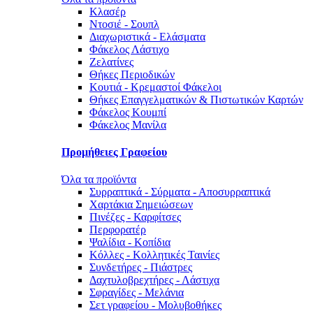
Κλασέρ
Ντοσιέ - Σουπλ
Διαχωριστικά - Ελάσματα
Φάκελος Λάστιχο
Ζελατίνες
Θήκες Περιοδικών
Κουτιά - Κρεμαστοί Φάκελοι
Θήκες Επαγγελματικών & Πιστωτικών Καρτών
Φάκελος Κουμπί
Φάκελος Μανίλα
Προμήθειες Γραφείου
Όλα τα προϊόντα
Συρραπτικά - Σύρματα - Αποσυρραπτικά
Χαρτάκια Σημειώσεων
Πινέζες - Καρφίτσες
Περφορατέρ
Ψαλίδια - Κοπίδια
Κόλλες - Κολλητικές Ταινίες
Συνδετήρες - Πιάστρες
Δαχτυλοβρεχτήρες - Λάστιχα
Σφραγίδες - Μελάνια
Σετ γραφείου - Μολυβοθήκες