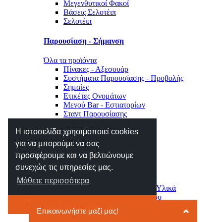
Μεγενθυτικοί Φακοί
Βάσεις Σελοτέιπ
Σελοτέιπ
Παρουσίαση - Σήμανση
Όλα τα προϊόντα
Πίνακες - Αξεσουάρ
Συστήματα Παρουσίασης - Προβολής
Σημαίες
Ετικέτες Ονομάτων
Μενού Bar - Εστιατορίων
Σταντ Παρουσίασης
Σήμανση Χώρου - Επιγραφές
Η ιστοσελίδα χρησιμοποιεί cookies
Μηχανές Γραφείου
για να μπορούμε να σας
προσφέρουμε και να βελτιώνουμε
Όλα τα προϊόντα
συνεχώς τις υπηρεσίες μας.
Αριθμομηχανές
Ετικετογράφοι - Αναλώσιμα
Μάθετε περισσότερα
Μηχανές Πλαστικοποίησης - Υλικά
Φωτιστικά - Ρολόγια Γραφείου
Το κατάλαβα
Συρτάρια - Συρταριέρες
Κλειδοθήκες - Γραμματοκιβώτια