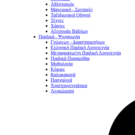
Αθλητισμός
Μαγειρική - Συνταγές
Ταξιδιωτικοί Οδηγοί
Τέχνες
Χάρτες
Αξεσουάρ Βιβλίων
Παιδικά - Ψυχαγωγία
Γνώσεων - Δραστηριοτήτων
Ελληνική Παιδική Λογοτεχνία
Μεταφρασμένη Παιδική Λογοτεχνία
Παιδικά Παραμύθια
Μυθολογία
Κόμικς
Καλοκαιρινά
Πασχαλινά
Χριστουγεννιάτικα
Λευκώματα