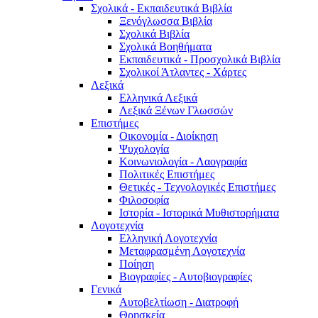
Σχολικά - Εκπαιδευτικά Βιβλία
Ξενόγλωσσα Βιβλία
Σχολικά Βιβλία
Σχολικά Βοηθήματα
Εκπαιδευτικά - Προσχολικά Βιβλία
Σχολικοί Άτλαντες - Χάρτες
Λεξικά
Ελληνικά Λεξικά
Λεξικά Ξένων Γλωσσών
Επιστήμες
Οικονομία - Διοίκηση
Ψυχολογία
Κοινωνιολογία - Λαογραφία
Πολιτικές Eπιστήμες
Θετικές - Τεχνολογικές Επιστήμες
Φιλοσοφία
Ιστορία - Ιστορικά Μυθιστορήματα
Λογοτεχνία
Ελληνική Λογοτεχνία
Μεταφρασμένη Λογοτεχνία
Ποίηση
Βιογραφίες - Αυτοβιογραφίες
Γενικά
Αυτοβελτίωση - Διατροφή
Θρησκεία