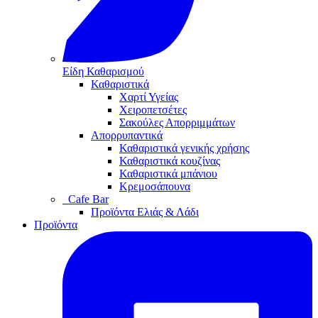
Είδη Καθαρισμού
Καθαριστικά
Χαρτί Υγείας
Χειροπετσέτες
Σακούλες Απορριμμάτων
Απορρυπαντικά
Καθαριστικά γενικής χρήσης
Καθαριστικά κουζίνας
Καθαριστικά μπάνιου
Κρεμοσάπουνα
Cafe Bar
Προϊόντα Ελιάς & Λάδι
Προϊόντα