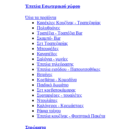
Έπιπλα Εσωτερικού χώρου
Όλα τα προϊόντα
Καρέκλες Κουζίνας - Τραπεζαρίας
Πολυθρόνες
Τραπέζια - Τραπέζια Bar
Σκαμπό- Bar
Σετ Τραπεζαρίας
Μπουφέδες
Καναπέδες
Σαλόνια - γωνίες
Έπιπλα τηλεόρασης
Έπιπλα εισόδου - Παπουτσοθήκες
Βιτρίνες
Κρεβάτια - Κομοδίνα
Παιδικό δωμάτιο
Σετ κρεβατοκάμαρας
Συρταριέρες - τουαλέτες
Ντουλάπες
Καλόγεροι - Κρεμάστρες
Ράφια τοίχου
Έπιπλα κουζίνας - Φοιτητικά Πακέτα
Στρώματα