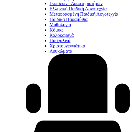
Γνώσεων - Δραστηριοτήτων
Ελληνική Παιδική Λογοτεχνία
Μεταφρασμένη Παιδική Λογοτεχνία
Παιδικά Παραμύθια
Μυθολογία
Κόμικς
Καλοκαιρινά
Πασχαλινά
Χριστουγεννιάτικα
Λευκώματα