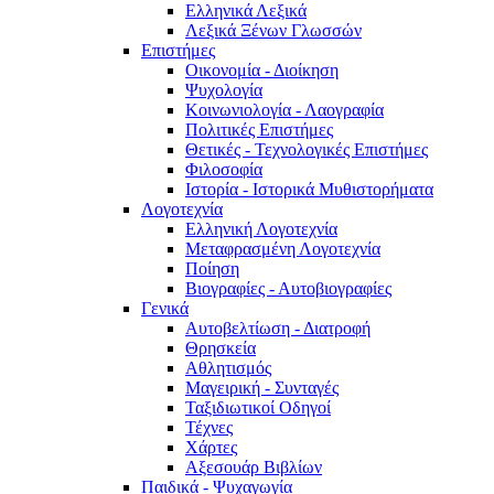
Ελληνικά Λεξικά
Λεξικά Ξένων Γλωσσών
Επιστήμες
Οικονομία - Διοίκηση
Ψυχολογία
Κοινωνιολογία - Λαογραφία
Πολιτικές Eπιστήμες
Θετικές - Τεχνολογικές Επιστήμες
Φιλοσοφία
Ιστορία - Ιστορικά Μυθιστορήματα
Λογοτεχνία
Ελληνική Λογοτεχνία
Μεταφρασμένη Λογοτεχνία
Ποίηση
Βιογραφίες - Αυτοβιογραφίες
Γενικά
Αυτοβελτίωση - Διατροφή
Θρησκεία
Αθλητισμός
Μαγειρική - Συνταγές
Ταξιδιωτικοί Οδηγοί
Τέχνες
Χάρτες
Αξεσουάρ Βιβλίων
Παιδικά - Ψυχαγωγία