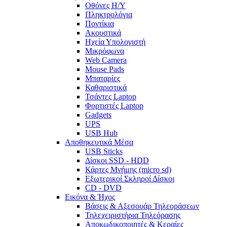
Οθόνες Η/Υ
Πληκτρολόγια
Ποντίκια
Ακουστικά
Ηχεία Υπολογιστή
Μικρόφωνα
Web Camera
Mouse Pads
Μπαταρίες
Καθαριστικά
Τσάντες Laptop
Φορτιστές Laptop
Gadgets
UPS
USB Hub
Αποθηκευτικά Μέσα
USB Sticks
Δίσκοι SSD - HDD
Κάρτες Μνήμης (micro sd)
Εξωτερικοί Σκληροί Δίσκοι
CD - DVD
Εικόνα & Ήχος
Βάσεις & Αξεσουάρ Τηλεοράσεων
Τηλεχειριστήρια Τηλεόρασης
Αποκωδικοποιητές & Κεραίες