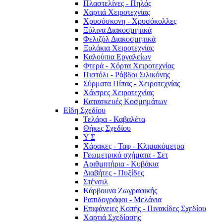
Πλαστελίνες - Πηλός
Χαρτιά Χειροτεχνίας
Χρυσόσκονη - Χρυσόκoλλες
Ξύλινα Διακοσμητικά
Φελιζόλ Διακοσμητικά
Ξυλάκια Χειροτεχνίας
Καλούπια Εργαλείων
Φτερά - Χόρτα Xειροτεχνίας
Πιστόλι - Ράβδοι Σιλικόνης
Σύρματα Πίπας - Χειροτεχνίας
Χάντρες Χειροτεχνίας
Κατασκευές Κοσμημάτων
Είδη Σχεδίου
Τελάρα - Καβαλέτα
Θήκες Σχεδίου
Υ Σ
Χάρακες - Ταφ - Κλιμακόμετρα
Γεωμετρικά σχήματα - Σετ
Αριθμητήρια - Κυβάκια
Διαβήτες - Πυξίδες
Στένσιλ
Κάρβουνα Ζωγραφικής
Ραπιδογράφοι - Μελάνια
Επιφάνειες Κοπής - Πινακίδες Σχεδίου
Χαρτιά Σχεδίασης