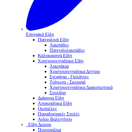
Εποχιακά Είδη
Πασχαλινά Είδη
Λαμπάδες
Παιχνιδολαμπάδες
Καλοκαιρινά Eίδη
Χριστουγεννιάτικα Είδη
Λαμπάκια
Χριστουγεννιάτικα Δέντρα
Στεφάνια - Γιρλάντες
Τρίγωνα - Σκουφιά
Χριστουγεννιάτικα Διακοσμητικά
Στολίδια
Διάφορα Είδη
Αποκριάτικα Είδη
Ομπρέλες
Παραδοσιακές Στολές
Αγίου Βαλεντίνου
Είδη Δώρου
Πορτοφόλια