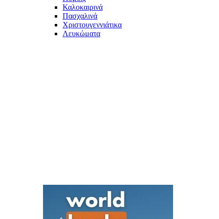
Καλοκαιρινά
Πασχαλινά
Χριστουγεννιάτικα
Λευκώματα