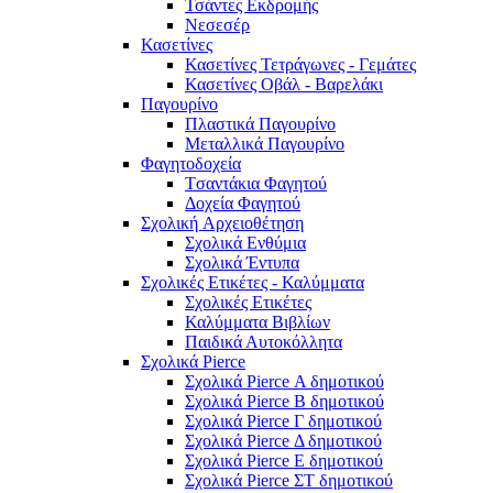
Τσάντες Εκδρομής
Νεσεσέρ
Κασετίνες
Κασετίνες Τετράγωνες - Γεμάτες
Κασετίνες Οβάλ - Βαρελάκι
Παγουρίνo
Πλαστικά Παγουρίνo
Μεταλλικά Παγουρίνo
Φαγητοδοχεία
Tσαντάκια Φαγητού
Δοχεία Φαγητού
Σχολική Aρχειοθέτηση
Σχολικά Ενθύμια
Σχολικά Έντυπα
Σχολικές Ετικέτες - Καλύμματα
Σχολικές Ετικέτες
Καλύμματα Βιβλίων
Παιδικά Αυτοκόλλητα
Σχολικά Pierce
Σχολικά Pierce Α δημοτικού
Σχολικά Pierce Β δημοτικού
Σχολικά Pierce Γ δημοτικού
Σχολικά Pierce Δ δημοτικού
Σχολικά Pierce Ε δημοτικού
Σχολικά Pierce ΣΤ δημοτικού