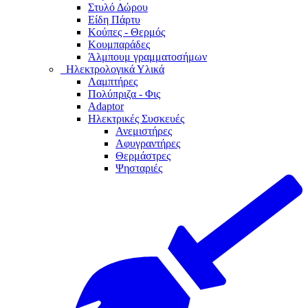
Στυλό Δώρου
Είδη Πάρτυ
Κούπες - Θερμός
Κουμπαράδες
Άλμπουμ γραμματοσήμων
Ηλεκτρολογικά Υλικά
Λαμπτήρες
Πολύπριζα - Φις
Adaptor
Ηλεκτρικές Συσκευές
Ανεμιστήρες
Αφυγραντήρες
Θερμάστρες
Ψησταριές