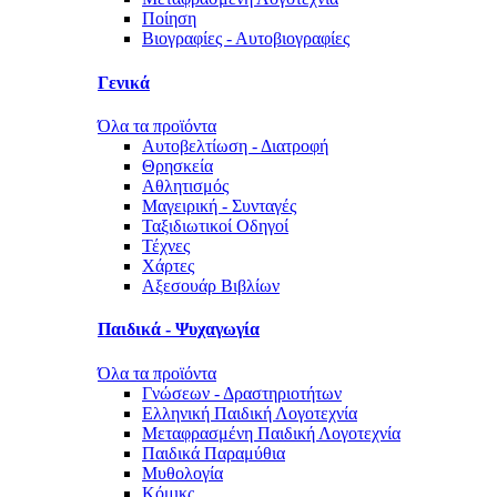
Ποίηση
Βιογραφίες - Αυτοβιογραφίες
Γενικά
Όλα τα προϊόντα
Αυτοβελτίωση - Διατροφή
Θρησκεία
Αθλητισμός
Μαγειρική - Συνταγές
Ταξιδιωτικοί Οδηγοί
Τέχνες
Χάρτες
Αξεσουάρ Βιβλίων
Παιδικά - Ψυχαγωγία
Όλα τα προϊόντα
Γνώσεων - Δραστηριοτήτων
Ελληνική Παιδική Λογοτεχνία
Μεταφρασμένη Παιδική Λογοτεχνία
Παιδικά Παραμύθια
Μυθολογία
Κόμικς