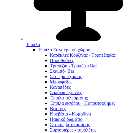
Έπιπλα
Έπιπλα Εσωτερικού χώρου
Καρέκλες Κουζίνας - Τραπεζαρίας
Πολυθρόνες
Τραπέζια - Τραπέζια Bar
Σκαμπό- Bar
Σετ Τραπεζαρίας
Μπουφέδες
Καναπέδες
Σαλόνια - γωνίες
Έπιπλα τηλεόρασης
Έπιπλα εισόδου - Παπουτσοθήκες
Βιτρίνες
Κρεβάτια - Κομοδίνα
Παιδικό δωμάτιο
Σετ κρεβατοκάμαρας
Συρταριέρες - τουαλέτες