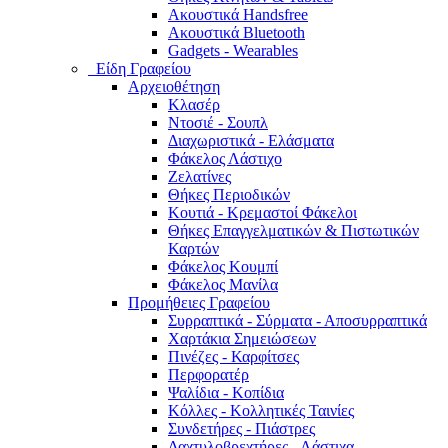
Ακουστικά Handsfree
Ακουστικά Bluetooth
Gadgets - Wearables
Είδη Γραφείου
Αρχειοθέτηση
Κλασέρ
Ντοσιέ - Σουπλ
Διαχωριστικά - Ελάσματα
Φάκελος Λάστιχο
Ζελατίνες
Θήκες Περιοδικών
Κουτιά - Κρεμαστοί Φάκελοι
Θήκες Επαγγελματικών & Πιστωτικών
Καρτών
Φάκελος Κουμπί
Φάκελος Μανίλα
Προμήθειες Γραφείου
Συρραπτικά - Σύρματα - Αποσυρραπτικά
Χαρτάκια Σημειώσεων
Πινέζες - Καρφίτσες
Περφορατέρ
Ψαλίδια - Κοπίδια
Κόλλες - Κολλητικές Ταινίες
Συνδετήρες - Πιάστρες
Δαχτυλοβρεχτήρες - Λάστιχα