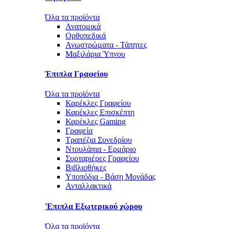
Όλα τα προϊόντα
Ανατομικά
Ορθοπεδικά
Ανωστρώματα - Τάπητες
Μαξιλάρια Ύπνου
Έπιπλα Γραφείου
Όλα τα προϊόντα
Καρέκλες Γραφείου
Καρέκλες Επισκέπτη
Καρέκλες Gaming
Γραφεία
Τραπέζια Συνεδρίου
Ντουλάπια - Ερμάριο
Συρταριέρες Γραφείου
Βιβλιοθήκες
Υποπόδια - Βάση Μονάδας
Ανταλλακτικά
'Επιπλα Εξωτερικού χώρου
Όλα τα προϊόντα