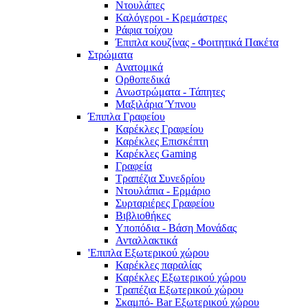
Ντουλάπες
Καλόγεροι - Κρεμάστρες
Ράφια τοίχου
Έπιπλα κουζίνας - Φοιτητικά Πακέτα
Στρώματα
Ανατομικά
Ορθοπεδικά
Ανωστρώματα - Τάπητες
Μαξιλάρια Ύπνου
Έπιπλα Γραφείου
Καρέκλες Γραφείου
Καρέκλες Επισκέπτη
Καρέκλες Gaming
Γραφεία
Τραπέζια Συνεδρίου
Ντουλάπια - Ερμάριο
Συρταριέρες Γραφείου
Βιβλιοθήκες
Υποπόδια - Βάση Μονάδας
Ανταλλακτικά
'Επιπλα Εξωτερικού χώρου
Καρέκλες παραλίας
Καρέκλες Εξωτερικού χώρου
Τραπέζια Εξωτερικού χώρου
Σκαμπό- Bar Εξωτερικού χώρου