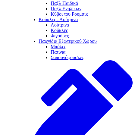
Παζλ Παιδικά
Παζλ Ενηλίκων
Κύβοι του Ρούμπικ
Κούκλες - Λούτρινα
Λούτρινα
Κούκλες
Φιγούρες
Παιχνίδια Εξωτερικού Χώρου
Μπάλες
Πατίνια
Σαπουνόφουσκες