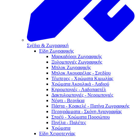
Γιατί τα πιο όμορφα χρόνια
πρέπει να μένουν για πάντα!
SHOP NOW
Σχέδιο & Ζωγραφική
Close
Είδη Ζωγραφικής
Μαρκαδόροι Ζωγραφικής
Ξυλομπογιές Ζωγραφικής
Μπλοκ Ζωγραφικής
Μπλοκ Ακουαρέλας - Σχεδίου
Τέμπερες - Χρώματα Κιμωλίας
Χρώματα Ακρυλικά - Λαδιού
Κηρομπογιές - Λαδοπαστέλ
Δακτυλομπογιές - Νερομπογιές
Νέφτι - Βερνίκια
Πάστα - Κρακελέ - Πατίνα Ζωγραφικής
Περιγράμματα - Σκόνη Αγιογραφίας
Σπρέϋ - Χρώματα Προσώπου
Πινέλα - Παλέτες
Χρώματα
Είδη Χειροτεχνίας