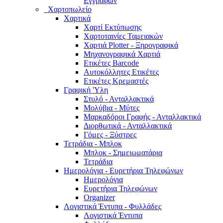
Εγγράφων
Χαρτοπωλείο
Χαρτικά
Χαρτί Εκτύπωσης
Χαρτοταινίες Ταμειακών
Χαρτιά Plotter - Ξηρογραφικά
Μηχανογραφικά Χαρτιά
Ετικέτες Barcode
Αυτοκόλλητες Ετικέτες
Ετικέτες Κρεμαστές
Γραφική 'Yλη
Στυλό - Ανταλλακτικά
Μολύβια - Μύτες
Μαρκαδόροι Γραφής - Ανταλλακτικά
Διορθωτικά - Ανταλλακτικά
Γόμες - Ξύστρες
Τετράδια - Μπλοκ
Μπλοκ - Σημειωματάρια
Τετράδια
Ημερολόγια - Ευρετήρια Τηλεφώνων
Ημερολόγια
Ευρετήρια Τηλεφώνων
Organizer
Λογιστικά Έντυπα - Φυλλάδες
Λογιστικά Έντυπα