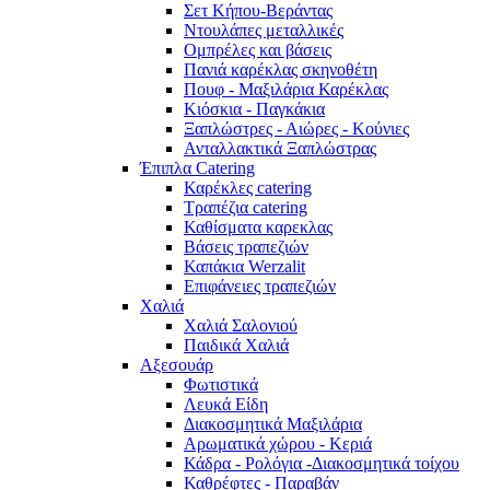
Σετ Κήπου-Βεράντας
Ντουλάπες μεταλλικές
Ομπρέλες και βάσεις
Πανιά καρέκλας σκηνοθέτη
Πουφ - Μαξιλάρια Καρέκλας
Κιόσκια - Παγκάκια
Ξαπλώστρες - Αιώρες - Κούνιες
Ανταλλακτικά Ξαπλώστρας
Έπιπλα Catering
Καρέκλες catering
Τραπέζια catering
Καθίσματα καρεκλας
Βάσεις τραπεζιών
Καπάκια Werzalit
Επιφάνειες τραπεζιών
Χαλιά
Χαλιά Σαλονιού
Παιδικά Χαλιά
Αξεσουάρ
Φωτιστικά
Λευκά Είδη
Διακοσμητικά Μαξιλάρια
Αρωματικά χώρου - Κεριά
Κάδρα - Ρολόγια -Διακοσμητικά τοίχου
Καθρέφτες - Παραβάν