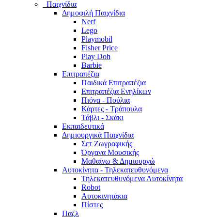
Παιχνίδια
Δημοφιλή Παιχνίδια
Nerf
Lego
Playmobil
Fisher Price
Play Doh
Barbie
Επιτραπέζια
Παιδικά Επιτραπέζια
Επιτραπέζια Ενηλίκων
Πιόνα - Πούλια
Κάρτες - Τράπουλα
Τάβλι - Σκάκι
Εκπαιδευτικά
Δημιουργικά Παιχνίδια
Σετ Ζωγραφικής
Όργανα Μουσικής
Μαθαίνω & Δημιουργώ
Αυτοκίνητα - Τηλεκατευθυνόμενα
Τηλεκατευθυνόμενα Αυτοκίνητα
Robot
Αυτοκινητάκια
Πίστες
Παζλ