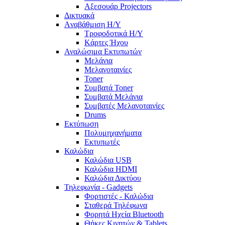
Αξεσουάρ Projectors
Δικτυακά
Aναβάθμιση Η/Υ
Τροφοδοτικά Η/Υ
Kάρτες Ήχου
Αναλώσιμα Εκτυπωτών
Μελάνια
Μελανοταινίες
Toner
Συμβατά Toner
Συμβατά Μελάνια
Συμβατές Μελανοταινίες
Drums
Εκτύπωση
Πολυμηχανήματα
Εκτυπωτές
Καλώδια
Καλώδια USB
Καλώδια HDMI
Καλώδια Δικτύου
Τηλεφωνία - Gadgets
Φορτιστές - Καλώδια
Σταθερά Τηλέφωνα
Φορητά Ηχεία Bluetooth
Θήκες Κινητών & Tablets