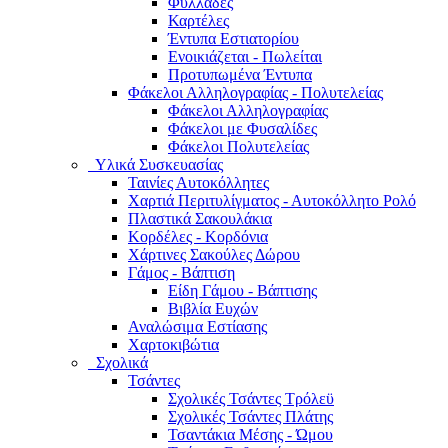
Φυλλάδες
Καρτέλες
Έντυπα Εστιατορίου
Ενοικιάζεται - Πωλείται
Προτυπωμένα Έντυπα
Φάκελοι Αλληλογραφίας - Πολυτελείας
Φάκελοι Αλληλογραφίας
Φάκελοι με Φυσαλίδες
Φάκελοι Πολυτελείας
Υλικά Συσκευασίας
Ταινίες Αυτοκόλλητες
Χαρτιά Περιτυλίγματος - Αυτοκόλλητο Ρολό
Πλαστικά Σακουλάκια
Kορδέλες - Κορδόνια
Χάρτινες Σακούλες Δώρου
Γάμος - Βάπτιση
Είδη Γάμου - Βάπτισης
Βιβλία Ευχών
Αναλώσιμα Εστίασης
Χαρτοκιβώτια
Σχολικά
Τσάντες
Σχολικές Τσάντες Τρόλεϋ
Σχολικές Τσάντες Πλάτης
Τσαντάκια Μέσης - Ώμου