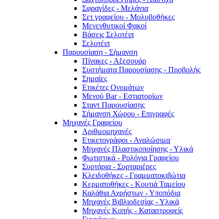
Σφραγίδες - Μελάνια
Σετ γραφείου - Μολυβοθήκες
Μεγενθυτικοί Φακοί
Βάσεις Σελοτέιπ
Σελοτέιπ
Παρουσίαση - Σήμανση
Πίνακες - Αξεσουάρ
Συστήματα Παρουσίασης - Προβολής
Σημαίες
Ετικέτες Ονομάτων
Μενού Bar - Εστιατορίων
Σταντ Παρουσίασης
Σήμανση Χώρου - Επιγραφές
Μηχανές Γραφείου
Αριθμομηχανές
Ετικετογράφοι - Αναλώσιμα
Μηχανές Πλαστικοποίησης - Υλικά
Φωτιστικά - Ρολόγια Γραφείου
Συρτάρια - Συρταριέρες
Κλειδοθήκες - Γραμματοκιβώτια
Κερματοθήκες - Κουτιά Ταμείου
Καλάθια Αχρήστων - Υποπόδια
Μηχανές Βιβλιοδεσίας - Υλικά
Μηχανές Κοπής - Καταστροφείς