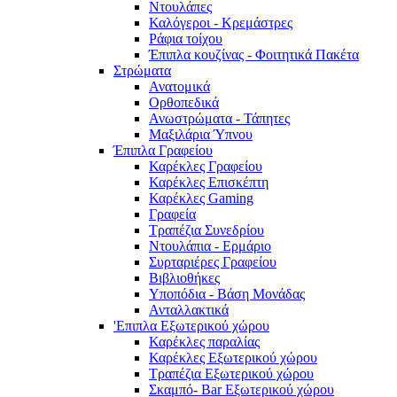
Ντουλάπες
Καλόγεροι - Κρεμάστρες
Ράφια τοίχου
Έπιπλα κουζίνας - Φοιτητικά Πακέτα
Στρώματα
Ανατομικά
Ορθοπεδικά
Ανωστρώματα - Τάπητες
Μαξιλάρια Ύπνου
Έπιπλα Γραφείου
Καρέκλες Γραφείου
Καρέκλες Επισκέπτη
Καρέκλες Gaming
Γραφεία
Τραπέζια Συνεδρίου
Ντουλάπια - Ερμάριο
Συρταριέρες Γραφείου
Βιβλιοθήκες
Υποπόδια - Βάση Μονάδας
Ανταλλακτικά
'Επιπλα Εξωτερικού χώρου
Καρέκλες παραλίας
Καρέκλες Εξωτερικού χώρου
Τραπέζια Εξωτερικού χώρου
Σκαμπό- Bar Εξωτερικού χώρου