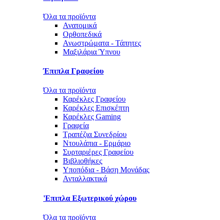
Όλα τα προϊόντα
Ανατομικά
Ορθοπεδικά
Ανωστρώματα - Τάπητες
Μαξιλάρια Ύπνου
Έπιπλα Γραφείου
Όλα τα προϊόντα
Καρέκλες Γραφείου
Καρέκλες Επισκέπτη
Καρέκλες Gaming
Γραφεία
Τραπέζια Συνεδρίου
Ντουλάπια - Ερμάριο
Συρταριέρες Γραφείου
Βιβλιοθήκες
Υποπόδια - Βάση Μονάδας
Ανταλλακτικά
'Επιπλα Εξωτερικού χώρου
Όλα τα προϊόντα