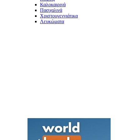
Καλοκαιρινά
Πασχαλινά
Χριστουγεννιάτικα
Λευκώματα