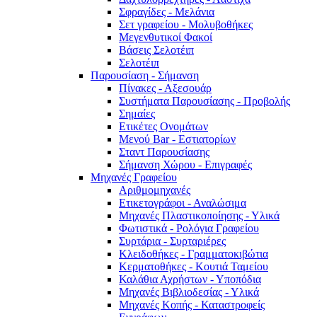
Σφραγίδες - Μελάνια
Σετ γραφείου - Μολυβοθήκες
Μεγενθυτικοί Φακοί
Βάσεις Σελοτέιπ
Σελοτέιπ
Παρουσίαση - Σήμανση
Πίνακες - Αξεσουάρ
Συστήματα Παρουσίασης - Προβολής
Σημαίες
Ετικέτες Ονομάτων
Μενού Bar - Εστιατορίων
Σταντ Παρουσίασης
Σήμανση Χώρου - Επιγραφές
Μηχανές Γραφείου
Αριθμομηχανές
Ετικετογράφοι - Αναλώσιμα
Μηχανές Πλαστικοποίησης - Υλικά
Φωτιστικά - Ρολόγια Γραφείου
Συρτάρια - Συρταριέρες
Κλειδοθήκες - Γραμματοκιβώτια
Κερματοθήκες - Κουτιά Ταμείου
Καλάθια Αχρήστων - Υποπόδια
Μηχανές Βιβλιοδεσίας - Υλικά
Μηχανές Κοπής - Καταστροφείς