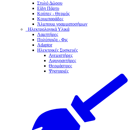
Στυλό Δώρου
Είδη Πάρτυ
Κούπες - Θερμός
Κουμπαράδες
Άλμπουμ γραμματοσήμων
Ηλεκτρολογικά Υλικά
Λαμπτήρες
Πολύπριζα - Φις
Adaptor
Ηλεκτρικές Συσκευές
Ανεμιστήρες
Αφυγραντήρες
Θερμάστρες
Ψησταριές