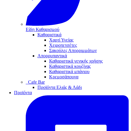
Είδη Καθαρισμού
Καθαριστικά
Χαρτί Υγείας
Χειροπετσέτες
Σακούλες Απορριμμάτων
Απορρυπαντικά
Καθαριστικά γενικής χρήσης
Καθαριστικά κουζίνας
Καθαριστικά μπάνιου
Κρεμοσάπουνα
Cafe Bar
Προϊόντα Ελιάς & Λάδι
Προϊόντα