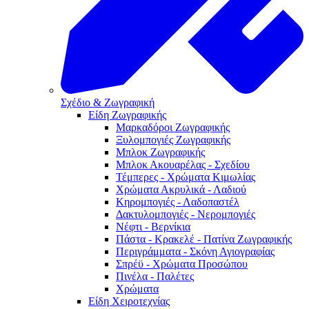
Γιατί τα πιο όμορφα χρόνια
πρέπει να μένουν για πάντα!
SHOP NOW
Σχέδιο & Ζωγραφική
Close
Είδη Ζωγραφικής
Μαρκαδόροι Ζωγραφικής
Ξυλομπογιές Ζωγραφικής
Μπλοκ Ζωγραφικής
Μπλοκ Ακουαρέλας - Σχεδίου
Τέμπερες - Χρώματα Κιμωλίας
Χρώματα Ακρυλικά - Λαδιού
Κηρομπογιές - Λαδοπαστέλ
Δακτυλομπογιές - Νερομπογιές
Νέφτι - Βερνίκια
Πάστα - Κρακελέ - Πατίνα Ζωγραφικής
Περιγράμματα - Σκόνη Αγιογραφίας
Σπρέϋ - Χρώματα Προσώπου
Πινέλα - Παλέτες
Χρώματα
Είδη Χειροτεχνίας