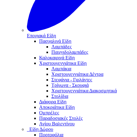
Εποχιακά Είδη
Πασχαλινά Είδη
Λαμπάδες
Παιχνιδολαμπάδες
Καλοκαιρινά Eίδη
Χριστουγεννιάτικα Είδη
Λαμπάκια
Χριστουγεννιάτικα Δέντρα
Στεφάνια - Γιρλάντες
Τρίγωνα - Σκουφιά
Χριστουγεννιάτικα Διακοσμητικά
Στολίδια
Διάφορα Είδη
Αποκριάτικα Είδη
Ομπρέλες
Παραδοσιακές Στολές
Αγίου Βαλεντίνου
Είδη Δώρου
Πορτοφόλια