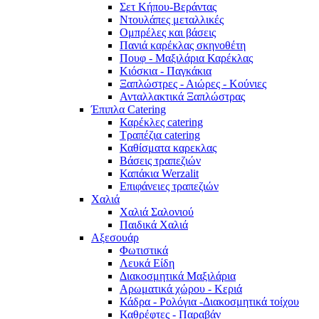
Σετ Κήπου-Βεράντας
Ντουλάπες μεταλλικές
Ομπρέλες και βάσεις
Πανιά καρέκλας σκηνοθέτη
Πουφ - Μαξιλάρια Καρέκλας
Κιόσκια - Παγκάκια
Ξαπλώστρες - Αιώρες - Κούνιες
Ανταλλακτικά Ξαπλώστρας
Έπιπλα Catering
Καρέκλες catering
Τραπέζια catering
Καθίσματα καρεκλας
Βάσεις τραπεζιών
Καπάκια Werzalit
Επιφάνειες τραπεζιών
Χαλιά
Χαλιά Σαλονιού
Παιδικά Χαλιά
Αξεσουάρ
Φωτιστικά
Λευκά Είδη
Διακοσμητικά Μαξιλάρια
Αρωματικά χώρου - Κεριά
Κάδρα - Ρολόγια -Διακοσμητικά τοίχου
Καθρέφτες - Παραβάν