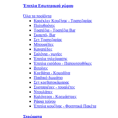
Έπιπλα Εσωτερικού χώρου
Όλα τα προϊόντα
Καρέκλες Κουζίνας - Τραπεζαρίας
Πολυθρόνες
Τραπέζια - Τραπέζια Bar
Σκαμπό- Bar
Σετ Τραπεζαρίας
Μπουφέδες
Καναπέδες
Σαλόνια - γωνίες
Έπιπλα τηλεόρασης
Έπιπλα εισόδου - Παπουτσοθήκες
Βιτρίνες
Κρεβάτια - Κομοδίνα
Παιδικό δωμάτιο
Σετ κρεβατοκάμαρας
Συρταριέρες - τουαλέτες
Ντουλάπες
Καλόγεροι - Κρεμάστρες
Ράφια τοίχου
Έπιπλα κουζίνας - Φοιτητικά Πακέτα
Στρώματα