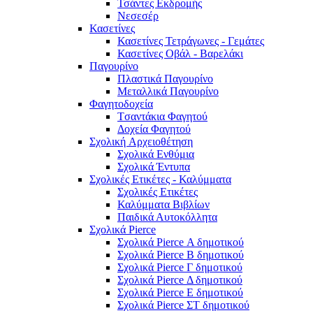
Τσάντες Εκδρομής
Νεσεσέρ
Κασετίνες
Κασετίνες Τετράγωνες - Γεμάτες
Κασετίνες Οβάλ - Βαρελάκι
Παγουρίνo
Πλαστικά Παγουρίνo
Μεταλλικά Παγουρίνo
Φαγητοδοχεία
Tσαντάκια Φαγητού
Δοχεία Φαγητού
Σχολική Aρχειοθέτηση
Σχολικά Ενθύμια
Σχολικά Έντυπα
Σχολικές Ετικέτες - Καλύμματα
Σχολικές Ετικέτες
Καλύμματα Βιβλίων
Παιδικά Αυτοκόλλητα
Σχολικά Pierce
Σχολικά Pierce Α δημοτικού
Σχολικά Pierce Β δημοτικού
Σχολικά Pierce Γ δημοτικού
Σχολικά Pierce Δ δημοτικού
Σχολικά Pierce Ε δημοτικού
Σχολικά Pierce ΣΤ δημοτικού