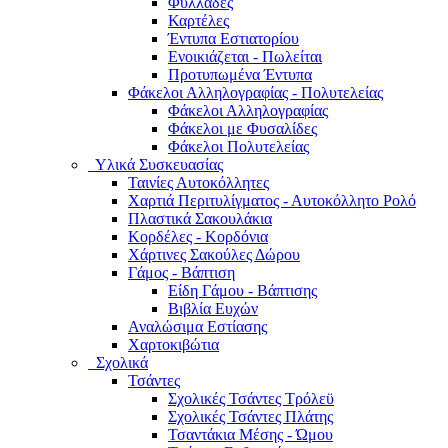
Φυλλάδες
Καρτέλες
Έντυπα Εστιατορίου
Ενοικιάζεται - Πωλείται
Προτυπωμένα Έντυπα
Φάκελοι Αλληλογραφίας - Πολυτελείας
Φάκελοι Αλληλογραφίας
Φάκελοι με Φυσαλίδες
Φάκελοι Πολυτελείας
Υλικά Συσκευασίας
Ταινίες Αυτοκόλλητες
Χαρτιά Περιτυλίγματος - Αυτοκόλλητο Ρολό
Πλαστικά Σακουλάκια
Kορδέλες - Κορδόνια
Χάρτινες Σακούλες Δώρου
Γάμος - Βάπτιση
Είδη Γάμου - Βάπτισης
Βιβλία Ευχών
Αναλώσιμα Εστίασης
Χαρτοκιβώτια
Σχολικά
Τσάντες
Σχολικές Τσάντες Τρόλεϋ
Σχολικές Τσάντες Πλάτης
Τσαντάκια Μέσης - Ώμου