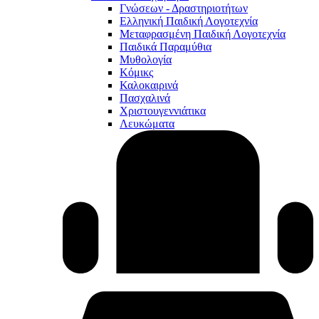
Γνώσεων - Δραστηριοτήτων
Ελληνική Παιδική Λογοτεχνία
Μεταφρασμένη Παιδική Λογοτεχνία
Παιδικά Παραμύθια
Μυθολογία
Κόμικς
Καλοκαιρινά
Πασχαλινά
Χριστουγεννιάτικα
Λευκώματα