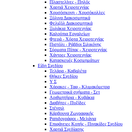
Πλαστελίνες - Πηλός
Χαρτιά Χειροτεχνίας
Χρυσόσκονη - Χρυσόκoλλες
Ξύλινα Διακοσμητικά
Φελιζόλ Διακοσμητικά
Ξυλάκια Χειροτεχνίας
Καλούπια Εργαλείων
Φτερά - Χόρτα Xειροτεχνίας
Πιστόλι - Ράβδοι Σιλικόνης
Σύρματα Πίπας - Χειροτεχνίας
Χάντρες Χειροτεχνίας
Κατασκευές Κοσμημάτων
Είδη Σχεδίου
Τελάρα - Καβαλέτα
Θήκες Σχεδίου
Υ Σ
Χάρακες - Ταφ - Κλιμακόμετρα
Γεωμετρικά σχήματα - Σετ
Αριθμητήρια - Κυβάκια
Διαβήτες - Πυξίδες
Στένσιλ
Κάρβουνα Ζωγραφικής
Ραπιδογράφοι - Μελάνια
Επιφάνειες Κοπής - Πινακίδες Σχεδίου
Χαρτιά Σχεδίασης