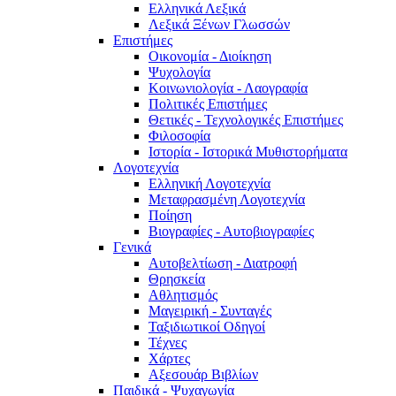
Ελληνικά Λεξικά
Λεξικά Ξένων Γλωσσών
Επιστήμες
Οικονομία - Διοίκηση
Ψυχολογία
Κοινωνιολογία - Λαογραφία
Πολιτικές Eπιστήμες
Θετικές - Τεχνολογικές Επιστήμες
Φιλοσοφία
Ιστορία - Ιστορικά Μυθιστορήματα
Λογοτεχνία
Ελληνική Λογοτεχνία
Μεταφρασμένη Λογοτεχνία
Ποίηση
Βιογραφίες - Αυτοβιογραφίες
Γενικά
Αυτοβελτίωση - Διατροφή
Θρησκεία
Αθλητισμός
Μαγειρική - Συνταγές
Ταξιδιωτικοί Οδηγοί
Τέχνες
Χάρτες
Αξεσουάρ Βιβλίων
Παιδικά - Ψυχαγωγία