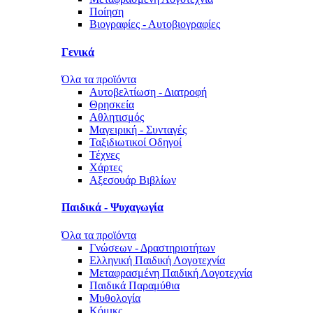
Ποίηση
Βιογραφίες - Αυτοβιογραφίες
Γενικά
Όλα τα προϊόντα
Αυτοβελτίωση - Διατροφή
Θρησκεία
Αθλητισμός
Μαγειρική - Συνταγές
Ταξιδιωτικοί Οδηγοί
Τέχνες
Χάρτες
Αξεσουάρ Βιβλίων
Παιδικά - Ψυχαγωγία
Όλα τα προϊόντα
Γνώσεων - Δραστηριοτήτων
Ελληνική Παιδική Λογοτεχνία
Μεταφρασμένη Παιδική Λογοτεχνία
Παιδικά Παραμύθια
Μυθολογία
Κόμικς