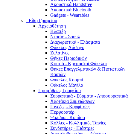
Ακουστικά Handsfree
Ακουστικά Bluetooth
Gadgets - Wearables
Είδη Γραφείου
Αρχειοθέτηση
Κλασέρ
Ντοσιέ - Σουπλ
Διαχωριστικά - Ελάσματα
Φάκελος Λάστιχο
Ζελατίνες
Θήκες Περιοδικών
Κουτιά - Κρεμαστοί Φάκελοι
Θήκες Επαγγελματικών & Πιστωτικών
Καρτών
Φάκελος Κουμπί
Φάκελος Μανίλα
Προμήθειες Γραφείου
Συρραπτικά - Σύρματα - Αποσυρραπτικά
Χαρτάκια Σημειώσεων
Πινέζες - Καρφίτσες
Περφορατέρ
Ψαλίδια - Κοπίδια
Κόλλες - Κολλητικές Ταινίες
Συνδετήρες - Πιάστρες
Δαχτυλοβρεχτήρες - Λάστιχα