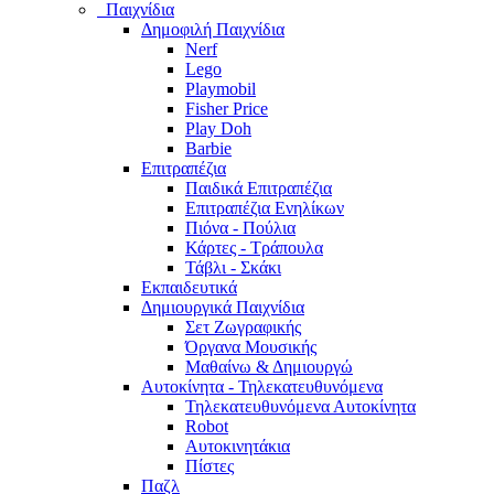
Παιχνίδια
Δημοφιλή Παιχνίδια
Nerf
Lego
Playmobil
Fisher Price
Play Doh
Barbie
Επιτραπέζια
Παιδικά Επιτραπέζια
Επιτραπέζια Ενηλίκων
Πιόνα - Πούλια
Κάρτες - Τράπουλα
Τάβλι - Σκάκι
Εκπαιδευτικά
Δημιουργικά Παιχνίδια
Σετ Ζωγραφικής
Όργανα Μουσικής
Μαθαίνω & Δημιουργώ
Αυτοκίνητα - Τηλεκατευθυνόμενα
Τηλεκατευθυνόμενα Αυτοκίνητα
Robot
Αυτοκινητάκια
Πίστες
Παζλ