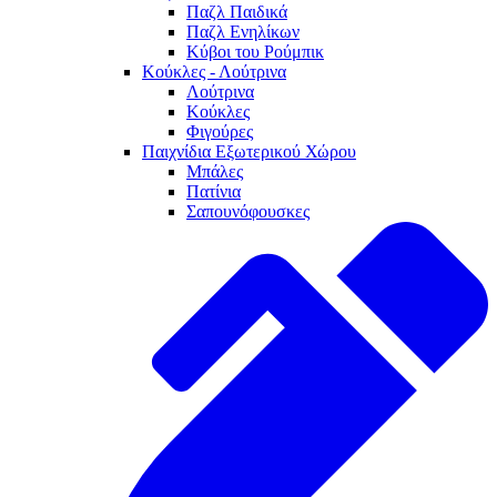
Παζλ Παιδικά
Παζλ Ενηλίκων
Κύβοι του Ρούμπικ
Κούκλες - Λούτρινα
Λούτρινα
Κούκλες
Φιγούρες
Παιχνίδια Εξωτερικού Χώρου
Μπάλες
Πατίνια
Σαπουνόφουσκες