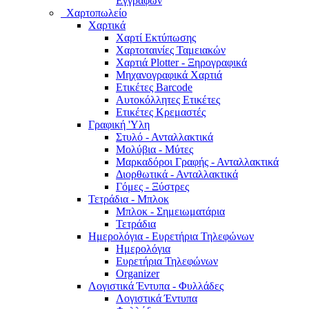
Εγγράφων
Χαρτοπωλείο
Χαρτικά
Χαρτί Εκτύπωσης
Χαρτοταινίες Ταμειακών
Χαρτιά Plotter - Ξηρογραφικά
Μηχανογραφικά Χαρτιά
Ετικέτες Barcode
Αυτοκόλλητες Ετικέτες
Ετικέτες Κρεμαστές
Γραφική 'Yλη
Στυλό - Ανταλλακτικά
Μολύβια - Μύτες
Μαρκαδόροι Γραφής - Ανταλλακτικά
Διορθωτικά - Ανταλλακτικά
Γόμες - Ξύστρες
Τετράδια - Μπλοκ
Μπλοκ - Σημειωματάρια
Τετράδια
Ημερολόγια - Ευρετήρια Τηλεφώνων
Ημερολόγια
Ευρετήρια Τηλεφώνων
Organizer
Λογιστικά Έντυπα - Φυλλάδες
Λογιστικά Έντυπα