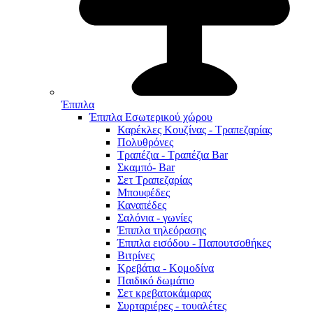
Έπιπλα
Έπιπλα Εσωτερικού χώρου
Καρέκλες Κουζίνας - Τραπεζαρίας
Πολυθρόνες
Τραπέζια - Τραπέζια Bar
Σκαμπό- Bar
Σετ Τραπεζαρίας
Μπουφέδες
Καναπέδες
Σαλόνια - γωνίες
Έπιπλα τηλεόρασης
Έπιπλα εισόδου - Παπουτσοθήκες
Βιτρίνες
Κρεβάτια - Κομοδίνα
Παιδικό δωμάτιο
Σετ κρεβατοκάμαρας
Συρταριέρες - τουαλέτες