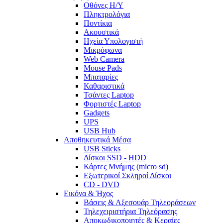
Οθόνες Η/Υ
Πληκτρολόγια
Ποντίκια
Ακουστικά
Ηχεία Υπολογιστή
Μικρόφωνα
Web Camera
Mouse Pads
Μπαταρίες
Καθαριστικά
Τσάντες Laptop
Φορτιστές Laptop
Gadgets
UPS
USB Hub
Αποθηκευτικά Μέσα
USB Sticks
Δίσκοι SSD - HDD
Κάρτες Μνήμης (micro sd)
Εξωτερικοί Σκληροί Δίσκοι
CD - DVD
Εικόνα & Ήχος
Βάσεις & Αξεσουάρ Τηλεοράσεων
Τηλεχειριστήρια Τηλεόρασης
Αποκωδικοποιητές & Κεραίες