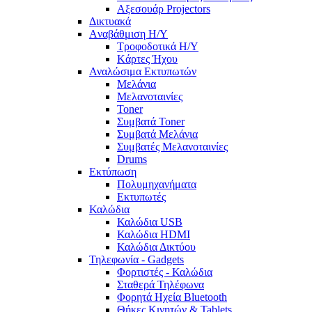
Αξεσουάρ Projectors
Δικτυακά
Aναβάθμιση Η/Υ
Τροφοδοτικά Η/Υ
Kάρτες Ήχου
Αναλώσιμα Εκτυπωτών
Μελάνια
Μελανοταινίες
Toner
Συμβατά Toner
Συμβατά Μελάνια
Συμβατές Μελανοταινίες
Drums
Εκτύπωση
Πολυμηχανήματα
Εκτυπωτές
Καλώδια
Καλώδια USB
Καλώδια HDMI
Καλώδια Δικτύου
Τηλεφωνία - Gadgets
Φορτιστές - Καλώδια
Σταθερά Τηλέφωνα
Φορητά Ηχεία Bluetooth
Θήκες Κινητών & Tablets