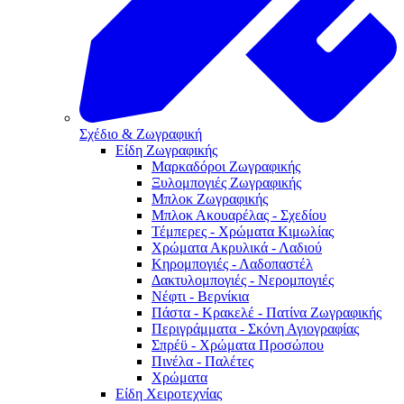
Σχέδιο & Ζωγραφική
Είδη Ζωγραφικής
Μαρκαδόροι Ζωγραφικής
Ξυλομπογιές Ζωγραφικής
Μπλοκ Ζωγραφικής
Μπλοκ Ακουαρέλας - Σχεδίου
Τέμπερες - Χρώματα Κιμωλίας
Χρώματα Ακρυλικά - Λαδιού
Κηρομπογιές - Λαδοπαστέλ
Δακτυλομπογιές - Νερομπογιές
Νέφτι - Βερνίκια
Πάστα - Κρακελέ - Πατίνα Ζωγραφικής
Περιγράμματα - Σκόνη Αγιογραφίας
Σπρέϋ - Χρώματα Προσώπου
Πινέλα - Παλέτες
Χρώματα
Είδη Χειροτεχνίας