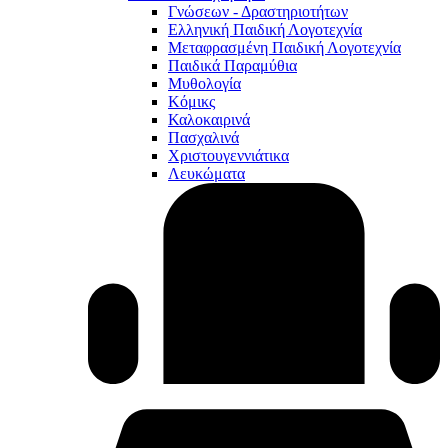
Γνώσεων - Δραστηριοτήτων
Ελληνική Παιδική Λογοτεχνία
Μεταφρασμένη Παιδική Λογοτεχνία
Παιδικά Παραμύθια
Μυθολογία
Κόμικς
Καλοκαιρινά
Πασχαλινά
Χριστουγεννιάτικα
Λευκώματα