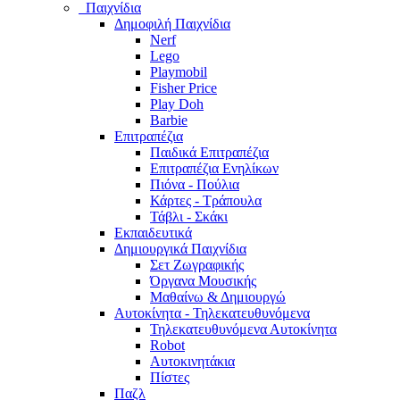
Παιχνίδια
Δημοφιλή Παιχνίδια
Nerf
Lego
Playmobil
Fisher Price
Play Doh
Barbie
Επιτραπέζια
Παιδικά Επιτραπέζια
Επιτραπέζια Ενηλίκων
Πιόνα - Πούλια
Κάρτες - Τράπουλα
Τάβλι - Σκάκι
Εκπαιδευτικά
Δημιουργικά Παιχνίδια
Σετ Ζωγραφικής
Όργανα Μουσικής
Μαθαίνω & Δημιουργώ
Αυτοκίνητα - Τηλεκατευθυνόμενα
Τηλεκατευθυνόμενα Αυτοκίνητα
Robot
Αυτοκινητάκια
Πίστες
Παζλ