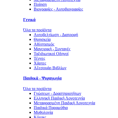
Ποίηση
Βιογραφίες - Αυτοβιογραφίες
Γενικά
Όλα τα προϊόντα
Αυτοβελτίωση - Διατροφή
Θρησκεία
Αθλητισμός
Μαγειρική - Συνταγές
Ταξιδιωτικοί Οδηγοί
Τέχνες
Χάρτες
Αξεσουάρ Βιβλίων
Παιδικά - Ψυχαγωγία
Όλα τα προϊόντα
Γνώσεων - Δραστηριοτήτων
Ελληνική Παιδική Λογοτεχνία
Μεταφρασμένη Παιδική Λογοτεχνία
Παιδικά Παραμύθια
Μυθολογία
Κόμικς