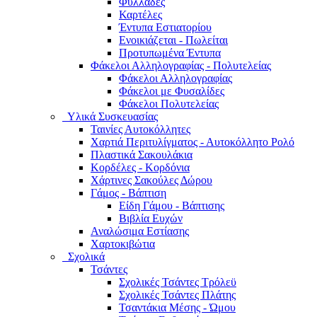
Φυλλάδες
Καρτέλες
Έντυπα Εστιατορίου
Ενοικιάζεται - Πωλείται
Προτυπωμένα Έντυπα
Φάκελοι Αλληλογραφίας - Πολυτελείας
Φάκελοι Αλληλογραφίας
Φάκελοι με Φυσαλίδες
Φάκελοι Πολυτελείας
Υλικά Συσκευασίας
Ταινίες Αυτοκόλλητες
Χαρτιά Περιτυλίγματος - Αυτοκόλλητο Ρολό
Πλαστικά Σακουλάκια
Kορδέλες - Κορδόνια
Χάρτινες Σακούλες Δώρου
Γάμος - Βάπτιση
Είδη Γάμου - Βάπτισης
Βιβλία Ευχών
Αναλώσιμα Εστίασης
Χαρτοκιβώτια
Σχολικά
Τσάντες
Σχολικές Τσάντες Τρόλεϋ
Σχολικές Τσάντες Πλάτης
Τσαντάκια Μέσης - Ώμου