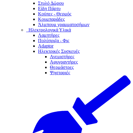
Στυλό Δώρου
Είδη Πάρτυ
Κούπες - Θερμός
Κουμπαράδες
Άλμπουμ γραμματοσήμων
Ηλεκτρολογικά Υλικά
Λαμπτήρες
Πολύπριζα - Φις
Adaptor
Ηλεκτρικές Συσκευές
Ανεμιστήρες
Αφυγραντήρες
Θερμάστρες
Ψησταριές