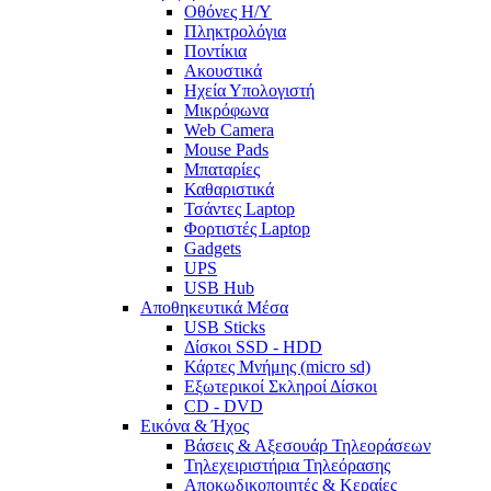
Οθόνες Η/Υ
Πληκτρολόγια
Ποντίκια
Ακουστικά
Ηχεία Υπολογιστή
Μικρόφωνα
Web Camera
Mouse Pads
Μπαταρίες
Καθαριστικά
Τσάντες Laptop
Φορτιστές Laptop
Gadgets
UPS
USB Hub
Αποθηκευτικά Μέσα
USB Sticks
Δίσκοι SSD - HDD
Κάρτες Μνήμης (micro sd)
Εξωτερικοί Σκληροί Δίσκοι
CD - DVD
Εικόνα & Ήχος
Βάσεις & Αξεσουάρ Τηλεοράσεων
Τηλεχειριστήρια Τηλεόρασης
Αποκωδικοποιητές & Κεραίες