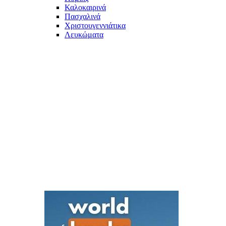
Καλοκαιρινά
Πασχαλινά
Χριστουγεννιάτικα
Λευκώματα