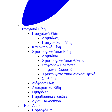
Εποχιακά Είδη
Πασχαλινά Είδη
Λαμπάδες
Παιχνιδολαμπάδες
Καλοκαιρινά Eίδη
Χριστουγεννιάτικα Είδη
Λαμπάκια
Χριστουγεννιάτικα Δέντρα
Στεφάνια - Γιρλάντες
Τρίγωνα - Σκουφιά
Χριστουγεννιάτικα Διακοσμητικά
Στολίδια
Διάφορα Είδη
Αποκριάτικα Είδη
Ομπρέλες
Παραδοσιακές Στολές
Αγίου Βαλεντίνου
Είδη Δώρου
Πορτοφόλια