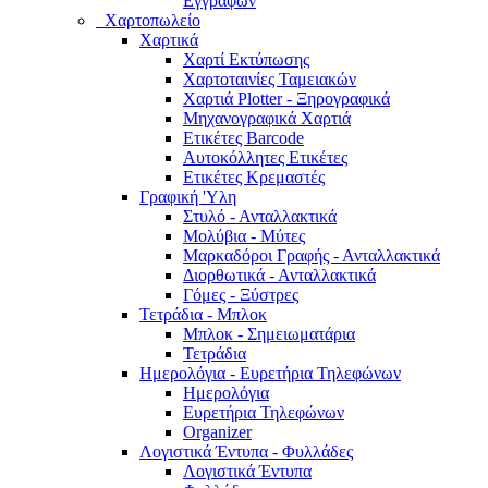
Εγγράφων
Χαρτοπωλείο
Χαρτικά
Χαρτί Εκτύπωσης
Χαρτοταινίες Ταμειακών
Χαρτιά Plotter - Ξηρογραφικά
Μηχανογραφικά Χαρτιά
Ετικέτες Barcode
Αυτοκόλλητες Ετικέτες
Ετικέτες Κρεμαστές
Γραφική 'Yλη
Στυλό - Ανταλλακτικά
Μολύβια - Μύτες
Μαρκαδόροι Γραφής - Ανταλλακτικά
Διορθωτικά - Ανταλλακτικά
Γόμες - Ξύστρες
Τετράδια - Μπλοκ
Μπλοκ - Σημειωματάρια
Τετράδια
Ημερολόγια - Ευρετήρια Τηλεφώνων
Ημερολόγια
Ευρετήρια Τηλεφώνων
Organizer
Λογιστικά Έντυπα - Φυλλάδες
Λογιστικά Έντυπα