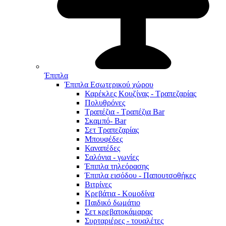
Έπιπλα
Έπιπλα Εσωτερικού χώρου
Καρέκλες Κουζίνας - Τραπεζαρίας
Πολυθρόνες
Τραπέζια - Τραπέζια Bar
Σκαμπό- Bar
Σετ Τραπεζαρίας
Μπουφέδες
Καναπέδες
Σαλόνια - γωνίες
Έπιπλα τηλεόρασης
Έπιπλα εισόδου - Παπουτσοθήκες
Βιτρίνες
Κρεβάτια - Κομοδίνα
Παιδικό δωμάτιο
Σετ κρεβατοκάμαρας
Συρταριέρες - τουαλέτες