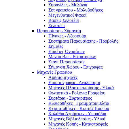
Σφραγίδες - Μελάνια
Σετ γραφείου - Μολυβοθήκες
Μεγενθυτικοί Φακοί
Βάσεις Σελοτέιπ
Σελοτέιπ
Παρουσίαση - Σήμανση
Πίνακες - Αξεσουάρ
Συστήματα Παρουσίασης - Προβολής
Σημαίες
Ετικέτες Ονομάτων
Μενού Bar - Εστιατορίων
Σταντ Παρουσίασης
Σήμανση Χώρου - Επιγραφές
Μηχανές Γραφείου
Αριθμομηχανές
Ετικετογράφοι - Αναλώσιμα
Μηχανές Πλαστικοποίησης - Υλικά
Φωτιστικά - Ρολόγια Γραφείου
Συρτάρια - Συρταριέρες
Κλειδοθήκες - Γραμματοκιβώτια
Κερματοθήκες - Κουτιά Ταμείου
Καλάθια Αχρήστων - Υποπόδια
Μηχανές Βιβλιοδεσίας - Υλικά
Μηχανές Κοπής - Καταστροφείς