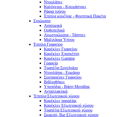
Ντουλάπες
Καλόγεροι - Κρεμάστρες
Ράφια τοίχου
Έπιπλα κουζίνας - Φοιτητικά Πακέτα
Στρώματα
Ανατομικά
Ορθοπεδικά
Ανωστρώματα - Τάπητες
Μαξιλάρια Ύπνου
Έπιπλα Γραφείου
Καρέκλες Γραφείου
Καρέκλες Επισκέπτη
Καρέκλες Gaming
Γραφεία
Τραπέζια Συνεδρίου
Ντουλάπια - Ερμάριο
Συρταριέρες Γραφείου
Βιβλιοθήκες
Υποπόδια - Βάση Μονάδας
Ανταλλακτικά
'Επιπλα Εξωτερικού χώρου
Καρέκλες παραλίας
Καρέκλες Εξωτερικού χώρου
Τραπέζια Εξωτερικού χώρου
Σκαμπό- Bar Εξωτερικού χώρου