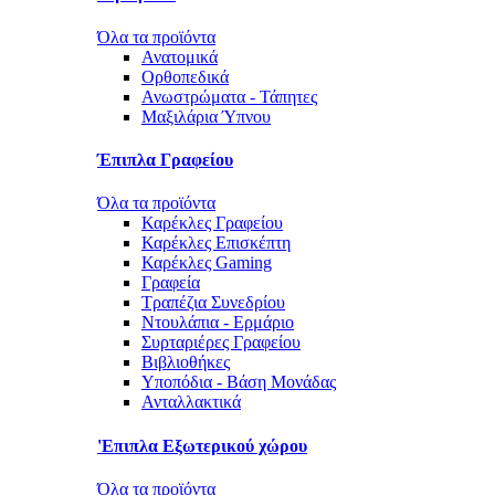
Όλα τα προϊόντα
Ανατομικά
Ορθοπεδικά
Ανωστρώματα - Τάπητες
Μαξιλάρια Ύπνου
Έπιπλα Γραφείου
Όλα τα προϊόντα
Καρέκλες Γραφείου
Καρέκλες Επισκέπτη
Καρέκλες Gaming
Γραφεία
Τραπέζια Συνεδρίου
Ντουλάπια - Ερμάριο
Συρταριέρες Γραφείου
Βιβλιοθήκες
Υποπόδια - Βάση Μονάδας
Ανταλλακτικά
'Επιπλα Εξωτερικού χώρου
Όλα τα προϊόντα