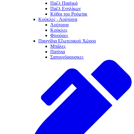
Παζλ Παιδικά
Παζλ Ενηλίκων
Κύβοι του Ρούμπικ
Κούκλες - Λούτρινα
Λούτρινα
Κούκλες
Φιγούρες
Παιχνίδια Εξωτερικού Χώρου
Μπάλες
Πατίνια
Σαπουνόφουσκες