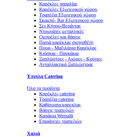
Καρέκλες παραλίας
Καρέκλες Εξωτερικού χώρου
Τραπέζια Εξωτερικού χώρου
Σκαμπό- Bar Εξωτερικού χώρου
Σετ Κήπου-Βεράντας
Ντουλάπες μεταλλικές
Ομπρέλες και βάσεις
Πανιά καρέκλας σκηνοθέτη
Πουφ - Μαξιλάρια Καρέκλας
Κιόσκια - Παγκάκια
Ξαπλώστρες - Αιώρες - Κούνιες
Ανταλλακτικά Ξαπλώστρας
Έπιπλα Catering
Όλα τα προϊόντα
Καρέκλες catering
Τραπέζια catering
Καθίσματα καρεκλας
Βάσεις τραπεζιών
Καπάκια Werzalit
Επιφάνειες τραπεζιών
Χαλιά