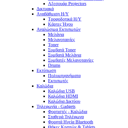
Αξεσουάρ Projectors
Δικτυακά
Aναβάθμιση Η/Υ
Τροφοδοτικά Η/Υ
Kάρτες Ήχου
Αναλώσιμα Εκτυπωτών
Μελάνια
Μελανοταινίες
Toner
Συμβατά Toner
Συμβατά Μελάνια
Συμβατές Μελανοταινίες
Drums
Εκτύπωση
Πολυμηχανήματα
Εκτυπωτές
Καλώδια
Καλώδια USB
Καλώδια HDMI
Καλώδια Δικτύου
Τηλεφωνία - Gadgets
Φορτιστές - Καλώδια
Σταθερά Τηλέφωνα
Φορητά Ηχεία Bluetooth
Θήκες Κινητών & Tablets