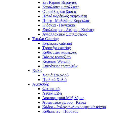
Σετ Κήπου-Βεράντας
Ντουλάπες μεταλλικές
Ομπρέλες και βάσεις
Πανιά καρέκλας σκηνοθέτη
Πουφ - Μαξιλάρια Καρέκλας
Κιόσκια - Παγκάκια
Ξαπλώστρες - Αιώρες - Κούνιες
Ανταλλακτικά Ξαπλώστρας
Έπιπλα Catering
Καρέκλες catering
Τραπέζια catering
Καθίσματα καρεκλας
Βάσεις τραπεζιών
Καπάκια Werzalit
Επιφάνειες τραπεζιών
Χαλιά
Χαλιά Σαλονιού
Παιδικά Χαλιά
Αξεσουάρ
Φωτιστικά
Λευκά Είδη
Διακοσμητικά Μαξιλάρια
Αρωματικά χώρου - Κεριά
Κάδρα - Ρολόγια -Διακοσμητικά τοίχου
Καθρέφτες - Παραβάν