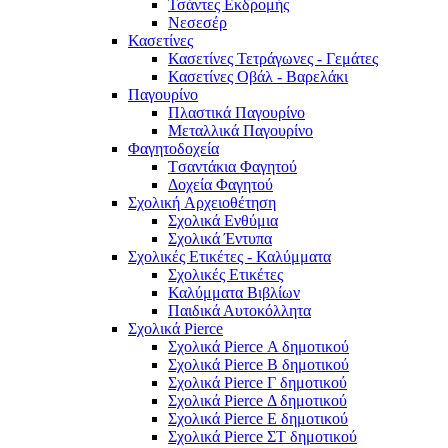
Τσάντες Εκδρομής
Νεσεσέρ
Κασετίνες
Κασετίνες Τετράγωνες - Γεμάτες
Κασετίνες Οβάλ - Βαρελάκι
Παγουρίνo
Πλαστικά Παγουρίνo
Μεταλλικά Παγουρίνo
Φαγητοδοχεία
Tσαντάκια Φαγητού
Δοχεία Φαγητού
Σχολική Aρχειοθέτηση
Σχολικά Ενθύμια
Σχολικά Έντυπα
Σχολικές Ετικέτες - Καλύμματα
Σχολικές Ετικέτες
Καλύμματα Βιβλίων
Παιδικά Αυτοκόλλητα
Σχολικά Pierce
Σχολικά Pierce Α δημοτικού
Σχολικά Pierce Β δημοτικού
Σχολικά Pierce Γ δημοτικού
Σχολικά Pierce Δ δημοτικού
Σχολικά Pierce Ε δημοτικού
Σχολικά Pierce ΣΤ δημοτικού