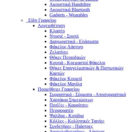
Ακουστικά Handsfree
Ακουστικά Bluetooth
Gadgets - Wearables
Είδη Γραφείου
Αρχειοθέτηση
Κλασέρ
Ντοσιέ - Σουπλ
Διαχωριστικά - Ελάσματα
Φάκελος Λάστιχο
Ζελατίνες
Θήκες Περιοδικών
Κουτιά - Κρεμαστοί Φάκελοι
Θήκες Επαγγελματικών & Πιστωτικών
Καρτών
Φάκελος Κουμπί
Φάκελος Μανίλα
Προμήθειες Γραφείου
Συρραπτικά - Σύρματα - Αποσυρραπτικά
Χαρτάκια Σημειώσεων
Πινέζες - Καρφίτσες
Περφορατέρ
Ψαλίδια - Κοπίδια
Κόλλες - Κολλητικές Ταινίες
Συνδετήρες - Πιάστρες
Δαχτυλοβρεχτήρες - Λάστιχα