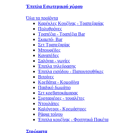
Έπιπλα Εσωτερικού χώρου
Όλα τα προϊόντα
Καρέκλες Κουζίνας - Τραπεζαρίας
Πολυθρόνες
Τραπέζια - Τραπέζια Bar
Σκαμπό- Bar
Σετ Τραπεζαρίας
Μπουφέδες
Καναπέδες
Σαλόνια - γωνίες
Έπιπλα τηλεόρασης
Έπιπλα εισόδου - Παπουτσοθήκες
Βιτρίνες
Κρεβάτια - Κομοδίνα
Παιδικό δωμάτιο
Σετ κρεβατοκάμαρας
Συρταριέρες - τουαλέτες
Ντουλάπες
Καλόγεροι - Κρεμάστρες
Ράφια τοίχου
Έπιπλα κουζίνας - Φοιτητικά Πακέτα
Στρώματα