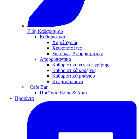
Είδη Καθαρισμού
Καθαριστικά
Χαρτί Υγείας
Χειροπετσέτες
Σακούλες Απορριμμάτων
Απορρυπαντικά
Καθαριστικά γενικής χρήσης
Καθαριστικά κουζίνας
Καθαριστικά μπάνιου
Κρεμοσάπουνα
Cafe Bar
Προϊόντα Ελιάς & Λάδι
Προϊόντα