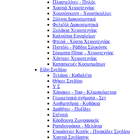
Πλαστελίνες - Πηλός
Χαρτιά Χειροτεχνίας
Χρυσόσκονη - Χρυσόκoλλες
Ξύλινα Διακοσμητικά
Φελιζόλ Διακοσμητικά
Ξυλάκια Χειροτεχνίας
Καλούπια Εργαλείων
Φτερά - Χόρτα Xειροτεχνίας
Πιστόλι - Ράβδοι Σιλικόνης
Σύρματα Πίπας - Χειροτεχνίας
Χάντρες Χειροτεχνίας
Κατασκευές Κοσμημάτων
Είδη Σχεδίου
Τελάρα - Καβαλέτα
Θήκες Σχεδίου
Υ Σ
Χάρακες - Ταφ - Κλιμακόμετρα
Γεωμετρικά σχήματα - Σετ
Αριθμητήρια - Κυβάκια
Διαβήτες - Πυξίδες
Στένσιλ
Κάρβουνα Ζωγραφικής
Ραπιδογράφοι - Μελάνια
Επιφάνειες Κοπής - Πινακίδες Σχεδίου
Χαρτιά Σχεδίασης