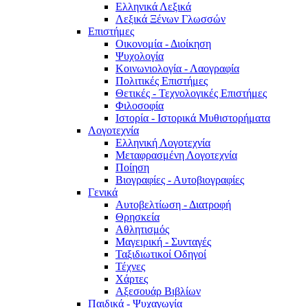
Ελληνικά Λεξικά
Λεξικά Ξένων Γλωσσών
Επιστήμες
Οικονομία - Διοίκηση
Ψυχολογία
Κοινωνιολογία - Λαογραφία
Πολιτικές Eπιστήμες
Θετικές - Τεχνολογικές Επιστήμες
Φιλοσοφία
Ιστορία - Ιστορικά Μυθιστορήματα
Λογοτεχνία
Ελληνική Λογοτεχνία
Μεταφρασμένη Λογοτεχνία
Ποίηση
Βιογραφίες - Αυτοβιογραφίες
Γενικά
Αυτοβελτίωση - Διατροφή
Θρησκεία
Αθλητισμός
Μαγειρική - Συνταγές
Ταξιδιωτικοί Οδηγοί
Τέχνες
Χάρτες
Αξεσουάρ Βιβλίων
Παιδικά - Ψυχαγωγία