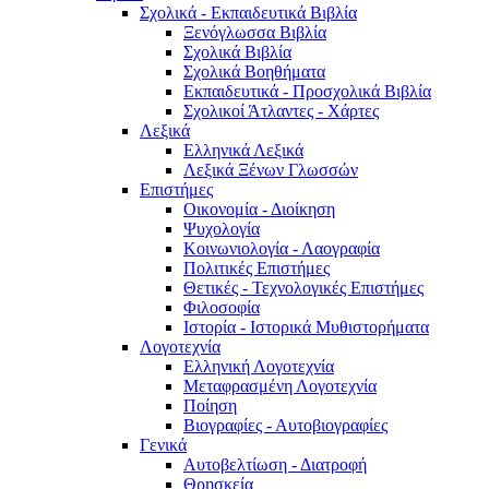
Σχολικά - Εκπαιδευτικά Βιβλία
Ξενόγλωσσα Βιβλία
Σχολικά Βιβλία
Σχολικά Βοηθήματα
Εκπαιδευτικά - Προσχολικά Βιβλία
Σχολικοί Άτλαντες - Χάρτες
Λεξικά
Ελληνικά Λεξικά
Λεξικά Ξένων Γλωσσών
Επιστήμες
Οικονομία - Διοίκηση
Ψυχολογία
Κοινωνιολογία - Λαογραφία
Πολιτικές Eπιστήμες
Θετικές - Τεχνολογικές Επιστήμες
Φιλοσοφία
Ιστορία - Ιστορικά Μυθιστορήματα
Λογοτεχνία
Ελληνική Λογοτεχνία
Μεταφρασμένη Λογοτεχνία
Ποίηση
Βιογραφίες - Αυτοβιογραφίες
Γενικά
Αυτοβελτίωση - Διατροφή
Θρησκεία