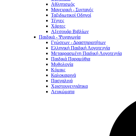
Αθλητισμός
Μαγειρική - Συνταγές
Ταξιδιωτικοί Οδηγοί
Τέχνες
Χάρτες
Αξεσουάρ Βιβλίων
Παιδικά - Ψυχαγωγία
Γνώσεων - Δραστηριοτήτων
Ελληνική Παιδική Λογοτεχνία
Μεταφρασμένη Παιδική Λογοτεχνία
Παιδικά Παραμύθια
Μυθολογία
Κόμικς
Καλοκαιρινά
Πασχαλινά
Χριστουγεννιάτικα
Λευκώματα