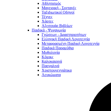
Αθλητισμός
Μαγειρική - Συνταγές
Ταξιδιωτικοί Οδηγοί
Τέχνες
Χάρτες
Αξεσουάρ Βιβλίων
Παιδικά - Ψυχαγωγία
Γνώσεων - Δραστηριοτήτων
Ελληνική Παιδική Λογοτεχνία
Μεταφρασμένη Παιδική Λογοτεχνία
Παιδικά Παραμύθια
Μυθολογία
Κόμικς
Καλοκαιρινά
Πασχαλινά
Χριστουγεννιάτικα
Λευκώματα