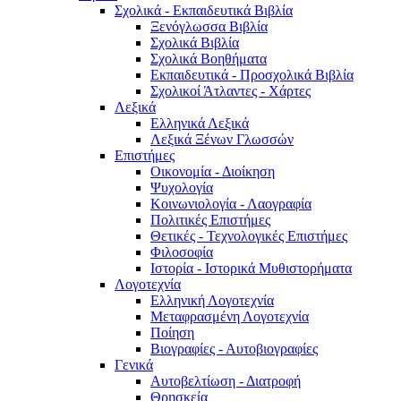
Σχολικά - Εκπαιδευτικά Βιβλία
Ξενόγλωσσα Βιβλία
Σχολικά Βιβλία
Σχολικά Βοηθήματα
Εκπαιδευτικά - Προσχολικά Βιβλία
Σχολικοί Άτλαντες - Χάρτες
Λεξικά
Ελληνικά Λεξικά
Λεξικά Ξένων Γλωσσών
Επιστήμες
Οικονομία - Διοίκηση
Ψυχολογία
Κοινωνιολογία - Λαογραφία
Πολιτικές Eπιστήμες
Θετικές - Τεχνολογικές Επιστήμες
Φιλοσοφία
Ιστορία - Ιστορικά Μυθιστορήματα
Λογοτεχνία
Ελληνική Λογοτεχνία
Μεταφρασμένη Λογοτεχνία
Ποίηση
Βιογραφίες - Αυτοβιογραφίες
Γενικά
Αυτοβελτίωση - Διατροφή
Θρησκεία