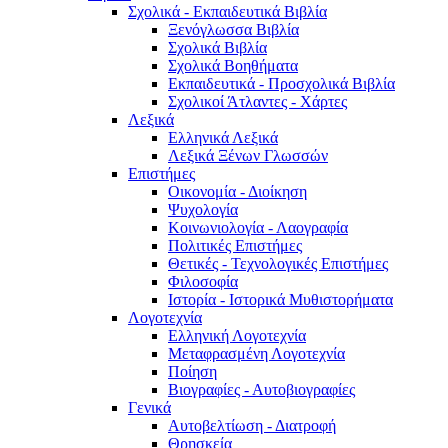
Σχολικά - Εκπαιδευτικά Βιβλία
Ξενόγλωσσα Βιβλία
Σχολικά Βιβλία
Σχολικά Βοηθήματα
Εκπαιδευτικά - Προσχολικά Βιβλία
Σχολικοί Άτλαντες - Χάρτες
Λεξικά
Ελληνικά Λεξικά
Λεξικά Ξένων Γλωσσών
Επιστήμες
Οικονομία - Διοίκηση
Ψυχολογία
Κοινωνιολογία - Λαογραφία
Πολιτικές Eπιστήμες
Θετικές - Τεχνολογικές Επιστήμες
Φιλοσοφία
Ιστορία - Ιστορικά Μυθιστορήματα
Λογοτεχνία
Ελληνική Λογοτεχνία
Μεταφρασμένη Λογοτεχνία
Ποίηση
Βιογραφίες - Αυτοβιογραφίες
Γενικά
Αυτοβελτίωση - Διατροφή
Θρησκεία