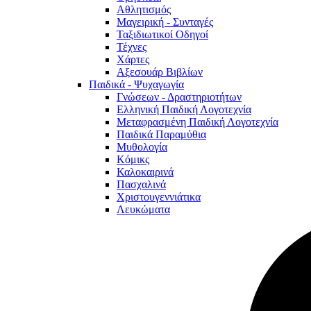
Αθλητισμός
Μαγειρική - Συνταγές
Ταξιδιωτικοί Οδηγοί
Τέχνες
Χάρτες
Αξεσουάρ Βιβλίων
Παιδικά - Ψυχαγωγία
Γνώσεων - Δραστηριοτήτων
Ελληνική Παιδική Λογοτεχνία
Μεταφρασμένη Παιδική Λογοτεχνία
Παιδικά Παραμύθια
Μυθολογία
Κόμικς
Καλοκαιρινά
Πασχαλινά
Χριστουγεννιάτικα
Λευκώματα